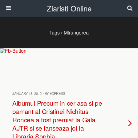
Ziaristi Online
Tags › Mirungerea
JANUARY 18, 2012 • BY EXPRESS
Albumul Precum in cer asa si pe
pamant al Cristinei Nichitus
Roncea a fost premiat la Gala
AJTR si se lanseaza joi la
Libraria Sophia