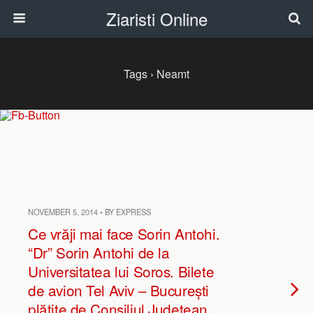
Ziaristi Online
Tags › Neamt
NOVEMBER 5, 2014 • BY EXPRESS
Ce vrăji mai face Sorin Antohi.
“Dr” Sorin Antohi de la
Universitatea lui Soros. Bilete
de avion Tel Aviv – București
plătite de Consiliul Județean