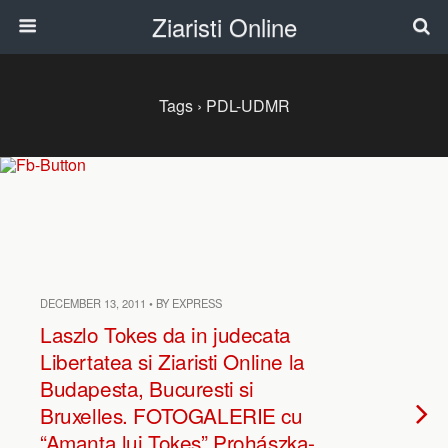
Ziaristi Online
Tags › PDL-UDMR
DECEMBER 13, 2011 • BY EXPRESS
Laszlo Tokes da in judecata
Libertatea si Ziaristi Online la
Budapesta, Bucuresti si
Bruxelles. FOTOGALERIE cu
“Amanta lui Tokes” Prohászka-