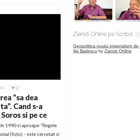
Ziaristi Online pe Scribd
Geopolitica noului imperialism de 
Ilie Badescu
by
Ziaristi Online
011
9
rea “sa dea
ta”. Cand s-a
Soros si pe ce
in 1990 si aproape “Regele
nal (foto) – este cercetat si