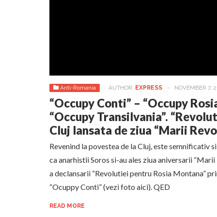
Anti-Romania
AUTHOR:
EXPRESS
-
NOVEMBER 7, 2
“Occupy Conti” – “Occupy Rosi
“Occupy Transilvania”. “Revolut
Cluj lansata de ziua “Marii Revo
Revenind la povestea de la Cluj, este semnificativ si
ca anarhistii Soros si-au ales ziua aniversarii “Marii
a declansarii “Revolutiei pentru Rosia Montana” pri
“Ocuppy Conti” (vezi foto aici). QED
READ MORE