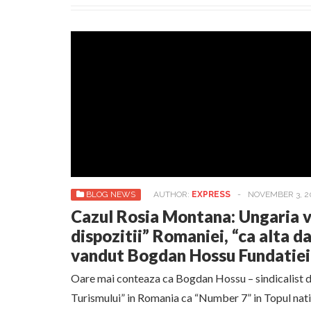
BLOG NEWS
AUTHOR:
EXPRESS
-
NOVEMBER 3, 2
Cazul Rosia Montana: Ungaria v
dispozitii” Romaniei, “ca alta da
vandut Bogdan Hossu Fundatiei 
Oare mai conteaza ca Bogdan Hossu – sindicalist d
Turismului” in Romania ca “Number 7” in Topul natio