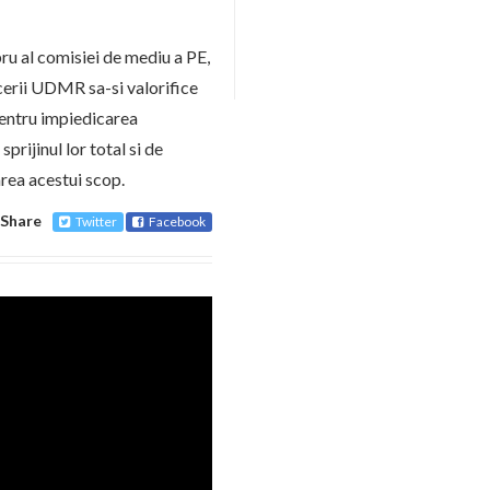
ru al comisiei de mediu a PE,
cerii UDMR sa-si valorifice
pentru impiedicarea
prijinul lor total si de
area acestui scop.
Share
Twitter
Facebook