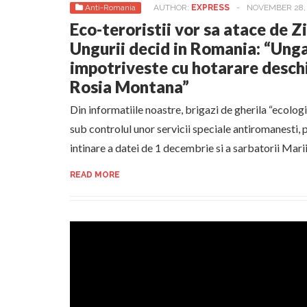
Anti-Romania
AUTHOR:
EXPRESS
-
NOVEMBER 28, 
Eco-teroristii vor sa atace de Z
Ungurii decid in Romania: “Unga
impotriveste cu hotarare deschi
Rosia Montana”
Din informatiile noastre, brigazi de gherila “ecologi
sub controlul unor servicii speciale antiromanesti, 
intinare a datei de 1 decembrie si a sarbatorii Marii 
READ MORE