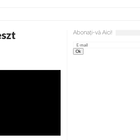
eszt
Abonați-vă Aici!
a spre desăvârșire. Gând de duminică de Elena Solunca Moise