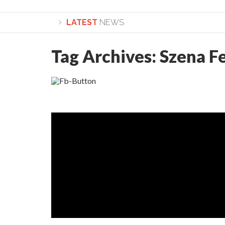
LATEST
NEWS
Tag Archives:
Szena F
Lepădarea de sine și urmarea lui Hristos. Cale