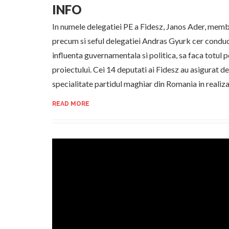
INFO
In numele delegatiei PE a Fidesz, Janos Ader, memb
precum si seful delegatiei Andras Gyurk cer condu
influenta guvernamentala si politica, sa faca totul 
proiectului. Cei 14 deputati ai Fidesz au asigurat de s
specialitate partidul maghiar din Romania in realiz
READ MORE