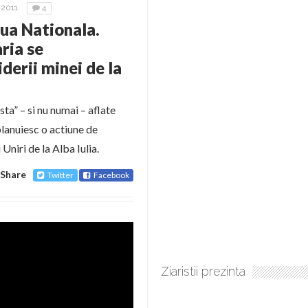
2011
4
iua Nationala.
ria se
derii minei de la
sta” – si nu numai – aflate
planuiesc o actiune de
Uniri de la Alba Iulia.
Share
Twitter
Facebook
Ziaristii prezinta