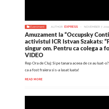
Eveniment
AUTHOR:
EXPRESS
-
NOVEMBER 7, 201
Amuzament la “Occupsky Conti”
activistul ICR Istvan Szakats: “P
singur om. Pentru ca colega a fo
VIDEO
Rep Ora de Cluj: Si pe tanara aceea de ce au luat-o
ca a fost fraiera si s-a lasat luata!
READ MORE