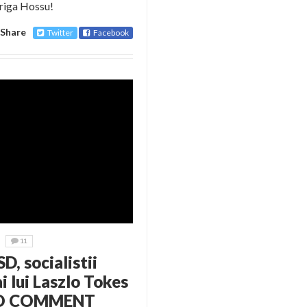
triga Hossu!
Share
Twitter
Facebook
11
D, socialistii
i lui Laszlo Tokes
. NO COMMENT