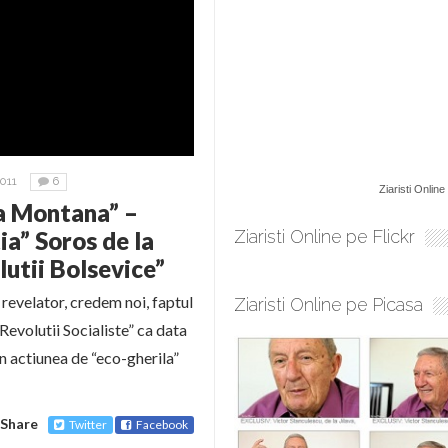
011
6
Ziaristi Online
a Montana” –
ia” Soros de la
Ziaristi Online pe Flickr
lutii Bolsevice”
 revelator, credem noi, faptul
Ziaristi Online pe Picasa
 Revolutii Socialiste” ca data
n actiunea de “eco-gherila”
Share
Twitter
Facebook