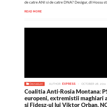
de catre ANI si de catre DNA? Desigur, dl Hossu s
READ MORE
Dezvaluiri
AUTHOR:
EXPRESS
-
OCTOBER 28, 2011
Coalitia Anti-Rosia Montana: PS
europeni, extremistii maghiari a
si Fidesz-ul lui Viktor Orban