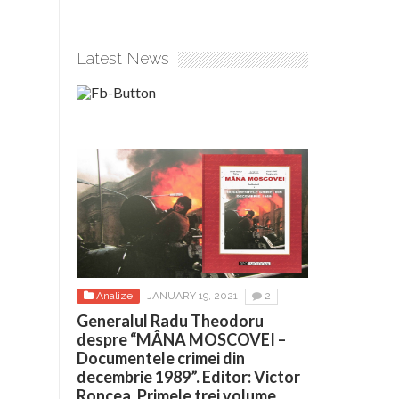
Latest News
Analize
JANUARY 19, 2021
2
Generalul Radu Theodoru
despre “MÂNA MOSCOVEI –
Documentele crimei din
decembrie 1989”. Editor: Victor
Roncea. Primele trei volume