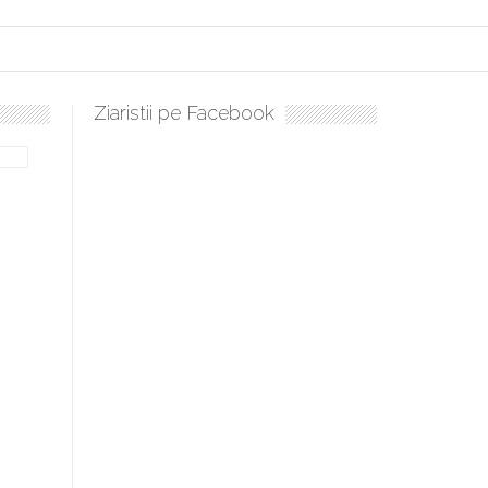
Ziaristii pe Facebook
Sculați, sculați, boieri mari! Sara Nukina are nevoie de ajutorul n