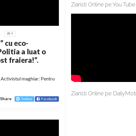
Ziaristi Online pe You Tube
1
8
 cu eco-
olitia a luat o
st fraiera!”.
? Activistul maghiar: Pentru
Ziaristi Online pe DailyMot
Share
Twitter
Facebook