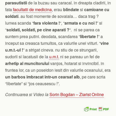
parasutistii
de la buzau sau caracal. in dreapta cladirii, in
fata
facultatii de medicina
, erau
blindate
si
camioane cu
soldati
. au fost momente de sovaiala… daca trag ?
lumea scanda “
fara violenta !
“, “
armata e cu noi !
” si
“
soldati, soldati, pe cine aparati ?
“. ni se parea ca
suntem prea putini. deodata, scandarea “
libertate !
” a
inceput sa creasca tumultos, ca valurile unei viituri. “
vine
u.m.t.-ul !
” a strigat cineva. nu stiu de ce strungarii,
sudorii si lacatusii de la
u.m.t.
ni se pareau un fel de
arhetip al muncitorului
vanjos, hotarat si invincibil. in
fruntea lor, ca un poseidon iesit din valurile oceanului, era
un barbos imbracat intr-un cearsaf alb
, pe care scria
“libertate” si “jos ceausescu !”.
Continuarea si Video la
Sorin Bogdan – Ziarist Online