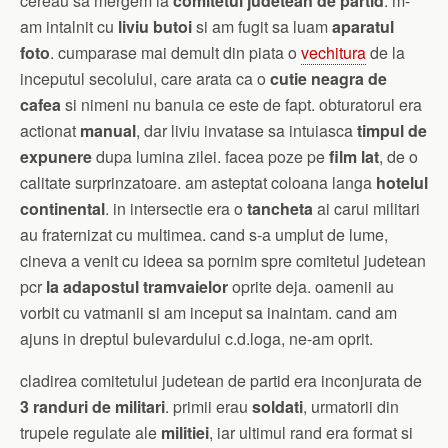
cereau sa mergem la
comitetul judetean de partid
. m-
am intalnit cu
liviu butoi
si am fugit sa luam
aparatul
foto
. cumparase mai demult din piata o
vechitura
de la
inceputul secolului, care arata ca o
cutie neagra de
cafea
si nimeni nu banuia ce este de fapt. obturatorul era
actionat
manual
, dar liviu invatase sa intuiasca
timpul de
expunere
dupa lumina zilei. facea poze pe
film lat
, de o
calitate surprinzatoare. am asteptat coloana langa
hotelul
continental
. in intersectie era o
tancheta
ai carui militari
au fraternizat cu multimea. cand s-a umplut de lume,
cineva a venit cu ideea sa pornim spre comitetul judetean
pcr
la adapostul tramvaielor
oprite deja. oamenii au
vorbit cu vatmanii si am inceput sa inaintam. cand am
ajuns in dreptul bulevardului c.d.loga, ne-am oprit.
cladirea comitetului judetean de partid era inconjurata de
3 randuri de militari
. primii erau
soldati
, urmatorii din
trupele regulate ale
militiei
, iar ultimul rand era format si