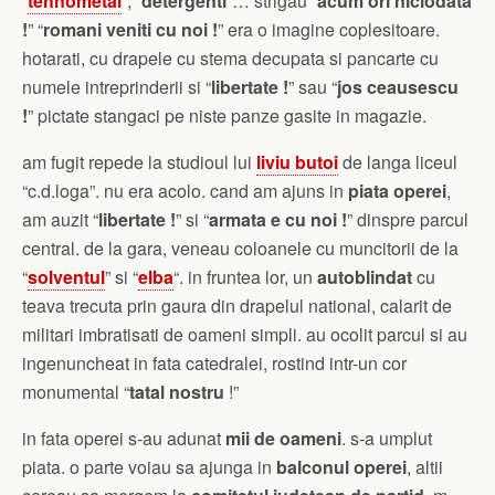
“
tehnometal
“, “
detergenti
“… strigau “
acum ori niciodata
!
” “
romani veniti cu noi !
” era o imagine coplesitoare.
hotarati, cu drapele cu stema decupata si pancarte cu
numele intreprinderii si “
libertate !
” sau “
jos ceausescu
!
” pictate stangaci pe niste panze gasite in magazie.
am fugit repede la studioul lui
liviu butoi
de langa liceul
“c.d.loga”. nu era acolo. cand am ajuns in
piata operei
,
am auzit “
libertate !
” si “
armata e cu noi !
” dinspre parcul
central. de la gara, veneau coloanele cu muncitorii de la
“
solventul
” si “
elba
“. in fruntea lor, un
autoblindat
cu
teava trecuta prin gaura din drapelul national, calarit de
militari imbratisati de oameni simpli. au ocolit parcul si au
ingenuncheat in fata catedralei, rostind intr-un cor
monumental “
tatal nostru
!”
in fata operei s-au adunat
mii de oameni
. s-a umplut
piata. o parte voiau sa ajunga in
balconul operei
, altii