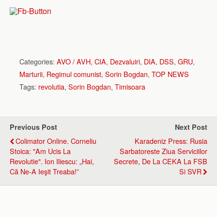
Categories:
AVO / AVH
,
CIA
,
Dezvaluiri
,
DIA
,
DSS
,
GRU
,
Marturii
,
Regimul comunist
,
Sorin Bogdan
,
TOP NEWS
Tags:
revolutia
,
Sorin Bogdan
,
Timisoara
Previous Post
Next Post
Colimator Online. Corneliu
Karadeniz Press: Rusia
Stoica: "Am Ucis La
Sarbatoreste Ziua Serviciilor
Revolutie". Ion Iliescu: „Hai,
Secrete, De La CEKA La FSB
Că Ne-A Ieşit Treaba!”
Si SVR