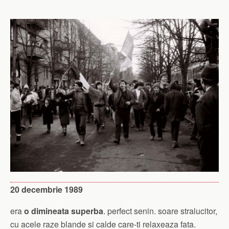
20 decembrie 1989
era
o dimineata superba
. perfect senin. soare stralucitor,
cu acele raze blande si calde care-ti relaxeaza fata.