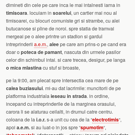
dimineti din cele pe care inca le mai intalnesti iarna in
timisoara
. locuiam in
soarelui
, un cartier mai nou al
timisoarei, cu blocuri comuniste gri si strambe, cu alei
butucanose si pline de noroi. spre statia de tramvai
mergeai pe o alee printre un stadion si gardul
intreprinderii
a.e.m.
,
alee
pe care am prins-o pe cand era
doar o
poteca de pamant
, nascuta din urmele pasilor
celor din schimbul intai. si care trecea, desigur, pe langa
o mica mlastina
cu stuf si broaste,
pe la 9:00, am plecat spre intersectia cea mare de pe
calea buziasului
. mi-au dat lacrimile: muncitorii de pe
platforma industriala
ieseau in strada
. in ordine,
incepand cu intreprinderile de la marginea orasului,
carora li se alaturau ceilalti, in drumul catre centru.
coloana de la
i.o.r.
s-a unit cu cea de la “
electrotimis
“,
apoi
a.e.m.
si au luat-o in jos spre “
spumotim
“,