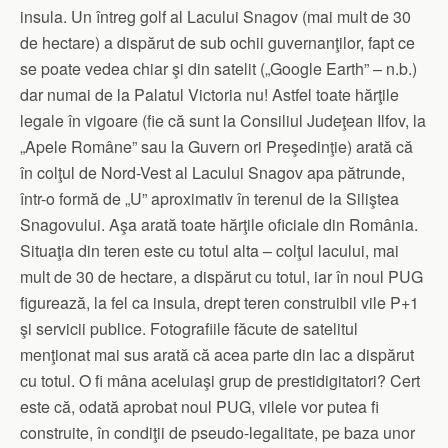
insula. Un întreg golf al Lacului Snagov (mai mult de 30
de hectare) a dispărut de sub ochii guvernanţilor, fapt ce
se poate vedea chiar şi din satelit („Google Earth” – n.b.)
dar numai de la Palatul Victoria nu! Astfel toate hărţile
legale în vigoare (fie că sunt la Consiliul Judeţean Ilfov, la
„Apele Române” sau la Guvern ori Preşedinţie) arată că
în colţul de Nord-Vest al Lacului Snagov apa pătrunde,
într-o formă de „U” aproximativ în terenul de la Siliştea
Snagovului. Aşa arată toate hărţile oficiale din România.
Situaţia din teren este cu totul alta – colţul lacului, mai
mult de 30 de hectare, a dispărut cu totul, iar în noul PUG
figurează, la fel ca insula, drept teren construibil vile P+1
şi servicii publice. Fotografiile făcute de satelitul
menţionat mai sus arată că acea parte din lac a dispărut
cu totul. O fi mâna aceluiaşi grup de prestidigitatori? Cert
este că, odată aprobat noul PUG, vilele vor putea fi
construite, în condiţii de pseudo-legalitate, pe baza unor