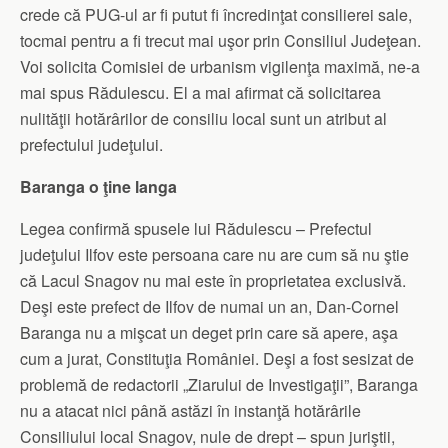
crede că PUG-ul ar fi putut fi încredinţat consilierei sale,
tocmai pentru a fi trecut mai uşor prin Consiliul Judeţean.
Voi solicita Comisiei de urbanism vigilenţa maximă, ne-a
mai spus Rădulescu. El a mai afirmat că solicitarea
nulităţii hotărârilor de consiliu local sunt un atribut al
prefectului judeţului.
Baranga o ţine langa
Legea confirmă spusele lui Rădulescu – Prefectul
judeţului Ilfov este persoana care nu are cum să nu ştie
că Lacul Snagov nu mai este în proprietatea exclusivă.
Deşi este prefect de Ilfov de numai un an, Dan-Cornel
Baranga nu a mişcat un deget prin care să apere, aşa
cum a jurat, Constituţia României. Deşi a fost sesizat de
problemă de redactorii „Ziarului de Investigaţii”, Baranga
nu a atacat nici până astăzi în instanţă hotărârile
Consiliului local Snagov, nule de drept – spun juriştii,