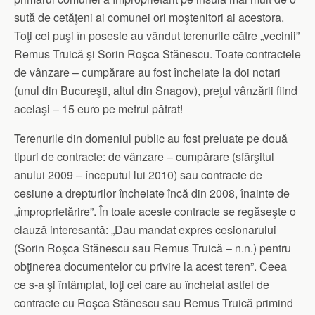
sută de cetăţeni ai comunei ori moştenitori ai acestora.
Toţi cei puşi în posesie au vândut terenurile către „vecinii”
Remus Truică şi Sorin Roşca Stănescu. Toate contractele
de vânzare – cumpărare au fost încheiate la doi notari
(unul din Bucureşti, altul din Snagov), preţul vânzării fiind
acelaşi – 15 euro pe metrul pătrat!
Terenurile din domeniul public au fost preluate pe două
tipuri de contracte: de vânzare – cumpărare (sfârşitul
anului 2009 – începutul lui 2010) sau contracte de
cesiune a drepturilor încheiate încă din 2008, înainte de
„împroprietărire”. În toate aceste contracte se regăseşte o
clauză interesantă: „Dau mandat expres cesionarului
(Sorin Roşca Stănescu sau Remus Truică – n.n.) pentru
obţinerea documentelor cu privire la acest teren”. Ceea
ce s-a şi întâmplat, toţi cei care au încheiat astfel de
contracte cu Roşca Stănescu sau Remus Truică primind