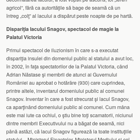
agricol”, fără ca autorităţile să bage de seamă că un
întreg „colţ” al lacului a dispărut peste noapte de pe hartă.
Dispariţia lacului Snagov, spectacol de magie la
Palatul Victoria
Primul spectacol de iluzionism în care s-a executat
dispariţia insulei din domeniul public al statului a avut loc,
în 2002, în faţa spectatorilor de la Palatul Victoria, când
Adrian Năstase şi membrii de atunci ai Guvernului
României au aprobat o hotărâre (930) care cuprindea,
printre altele, inventarul domeniului public al comunei
Snagov. Inventar în care a fost strecurat şi lacul Snagov,
ca aparţinând domeniului public al comunei. Cum mâna
este mai iute ca ochiul, o ştiu bine toţi scamatorii, niciunul
dintre membrii Executivului nu a băgat de seamă, nici
până astăzi, că lacul Snagov figurează la toate instituţiile
statului – Ministerul Finanţelor, Ministerul Mediului şi cel