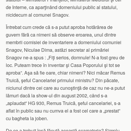
de Interne, ca aparţinând domeniului public al statului,
nicidecum al comunei Snagov.
Întrebat cum crede că s-a putut aproba hotărârea de
guvern fără ca nimeni să observe eroarea, unul dintre
membrii comisiei de inventariere a domeniului comuniei
Snagov, Niculae Dima, astăzi secretar al primăriei
Snagov ne-a spus : „Fiţi serios, domnule! N-a fost greu de
loc. Puteam trece în inventar şi Casa Poporului şi tot se
aproba”. Aşa să fie oare, chiar nimeni? Nici măcar Remus
Truică, şeful Cancelariei primului ministru? Din păcate,
niciunul dintre cei care au cunoştinţă de caz nu ne-a putut
lămuri dacă la show-ul din august 2002, când s-a
„aplaudat” HG 930, Remus Truică, şeful cancelariei, s-a
aflat în public sau nu cumva el a fost cel care a „prestat”
cu bagheta la joben.
De ce a trebuit însă făcută această scamatorie? Simplu,