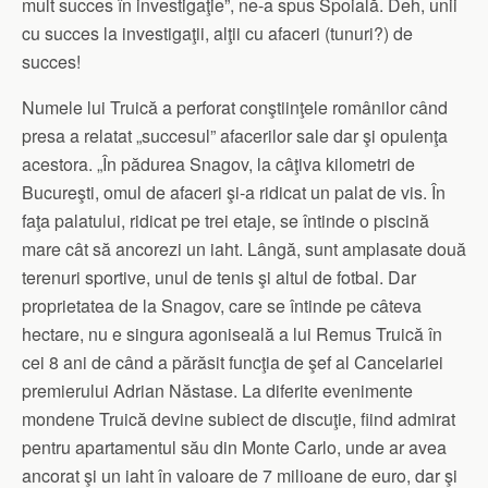
mult succes în investigaţie”, ne-a spus Spoială. Deh, unii
cu succes la investigaţii, alţii cu afaceri (tunuri?) de
succes!
Numele lui Truică a perforat conştiinţele românilor când
presa a relatat „succesul” afacerilor sale dar şi opulenţa
acestora. „În pădurea Snagov, la câţiva kilometri de
Bucureşti, omul de afaceri şi-a ridicat un palat de vis. În
faţa palatului, ridicat pe trei etaje, se întinde o piscină
mare cât să ancorezi un iaht. Lângă, sunt amplasate două
terenuri sportive, unul de tenis şi altul de fotbal. Dar
proprietatea de la Snagov, care se întinde pe câteva
hectare, nu e singura agoniseală a lui Remus Truică în
cei 8 ani de când a părăsit funcţia de şef al Cancelariei
premierului Adrian Năstase. La diferite evenimente
mondene Truică devine subiect de discuţie, fiind admirat
pentru apartamentul său din Monte Carlo, unde ar avea
ancorat şi un iaht în valoare de 7 milioane de euro, dar şi