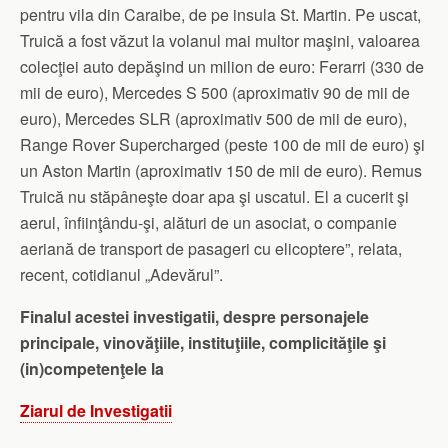
pentru vila din Caraibe, de pe insula St. Martin. Pe uscat,
Truică a fost văzut la volanul mai multor maşini, valoarea
colecţiei auto depăşind un milion de euro: Ferarri (330 de
mii de euro), Mercedes S 500 (aproximativ 90 de mii de
euro), Mercedes SLR (aproximativ 500 de mii de euro),
Range Rover Supercharged (peste 100 de mii de euro) şi
un Aston Martin (aproximativ 150 de mii de euro). Remus
Truică nu stăpâneşte doar apa şi uscatul. El a cucerit şi
aerul, înfiinţându-şi, alături de un asociat, o companie
aeriană de transport de pasageri cu elicoptere”, relata,
recent, cotidianul „Adevărul”.
Finalul acestei investigatii, despre personajele
principale, vinovăţiile, instituţiile, complicităţile şi
(in)competenţele la
Ziarul de Investigatii