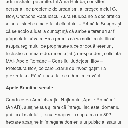
administrator pe arhitectul Aura Huluba, consilier
personal, pe probleme de urbanism, al preşedintelui CJ
Ilfov, Cristache Rădulescu. Aura Huluba ne-a declarat că
a lucrat strict cu materialul clientului – Primăria Snagov şi
că se acolo a luat la cunoştinţă că ambele terenuri ar fi
proprietate privată. Ea a promis că va solicita clarificări
asupra regimului de proprietate a celor două terenuri,
inclusiv ca urmare documentaţiei (corespondenţă oficială
MAI- Apele Române – Consiliul Judeţean Ilfov –
Prefectura Ilfov) pe care „Ziarul de Investigaţii”, i-a
prezentat-o. Până una-alta o credem pe cuvânt…
Apele Române secate
Conducerea Administraţiei Naţionale „Apele Române”
(ANAR), susţine sus şi tare că întregul lac este domeniu
public al statului. „Lacul Snagov, în suprafaţă de 592
hectare aparţine în întregime domeniului public al statului