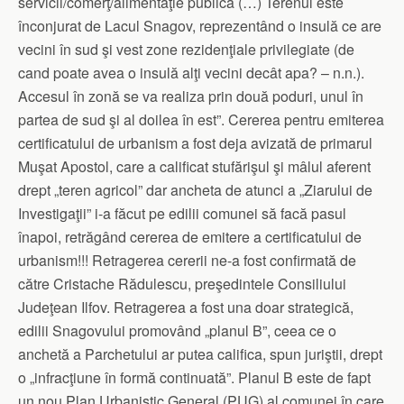
servicii/comerţ/alimentaţie publică (…) Terenul este
înconjurat de Lacul Snagov, reprezentând o insulă ce are
vecini în sud şi vest zone rezidenţiale privilegiate (de
cand poate avea o insulă alţi vecini decât apa? – n.n.).
Accesul în zonă se va realiza prin două poduri, unul în
partea de sud şi al doilea în est”. Cererea pentru emiterea
certificatului de urbanism a fost deja avizată de primarul
Muşat Apostol, care a calificat stufărişul şi mâlul aferent
drept „teren agricol” dar ancheta de atunci a „Ziarului de
Investigaţii” i-a făcut pe edilii comunei să facă pasul
înapoi, retrăgând cererea de emitere a certificatului de
urbanism!!! Retragerea cererii ne-a fost confirmată de
către Cristache Rădulescu, preşedintele Consiliului
Judeţean Ilfov. Retragerea a fost una doar strategică,
edilii Snagovului promovând „planul B”, ceea ce o
anchetă a Parchetului ar putea califica, spun juriştii, drept
o „infracţiune în formă continuată”. Planul B este de fapt
un nou Plan Urbanistic General (PUG) al comunei în care