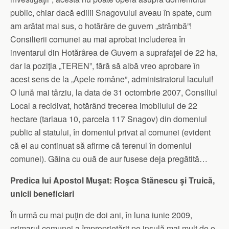
public, chiar dacă edilii Snagovului aveau în spate, cum
am arătat mai sus, o hotărâre de guvern „strâmbă”!
Consilierii comunei au mai aprobat includerea în
inventarul din Hotărârea de Guvern a suprafaţei de 22 ha,
dar la poziţia „TEREN”, fără să aibă vreo aprobare în
acest sens de la „Apele române”, administratorul lacului!
O lună mai târziu, la data de 31 octombrie 2007, Consiliul
Local a recidivat, hotărând trecerea imobilului de 22
hectare (tarlaua 10, parcela 117 Snagov) din domeniul
public al statului, în domeniul privat al comunei (evident
că ei au continuat să afirme că terenul în domeniul
comunei). Găina cu ouă de aur fusese deja pregătită…
Predica lui Apostol Muşat: Roşca Stănescu şi Truică,
unicii beneficiari
În urmă cu mai puţin de doi ani, în luna iunie 2009,
primarul comunei a împroprietărit pe insulă mai mult de o