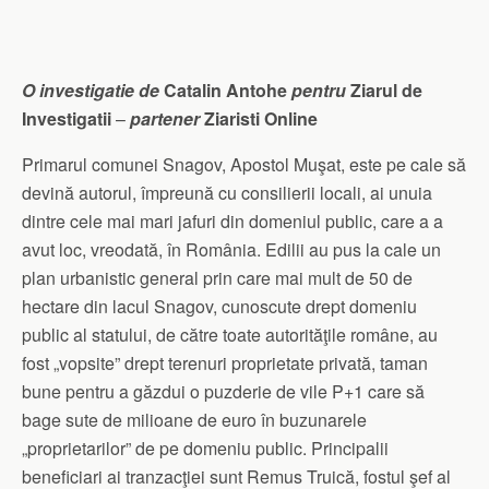
O investigatie de
Catalin Antohe
pentru
Ziarul de
Investigatii
–
partener
Ziaristi Online
Primarul comunei Snagov, Apostol Muşat, este pe cale să
devină autorul, împreună cu consilierii locali, ai unuia
dintre cele mai mari jafuri din domeniul public, care a a
avut loc, vreodată, în România. Edilii au pus la cale un
plan urbanistic general prin care mai mult de 50 de
hectare din lacul Snagov, cunoscute drept domeniu
public al statului, de către toate autorităţile române, au
fost „vopsite” drept terenuri proprietate privată, taman
bune pentru a găzdui o puzderie de vile P+1 care să
bage sute de milioane de euro în buzunarele
„proprietarilor” de pe domeniu public. Principalii
beneficiari ai tranzacţiei sunt Remus Truică, fostul şef al