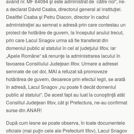
având nr. MF 64094 şi este administrat de către noi”, ne-
a declarat Dávid Csaba, directorul general al instituţiei.
Dealtfel Csaba şi Petru Diacon, director în cadrul
administraţiei au semnat o adresă prin care contestau un
proiect de hotărâre de guvern, la începutul anului trecut,
prin care Lacul Snagov urma să fie transferat din
domeniul public al statului în cel al judeţului Ilfov, iar
„Apele Române” să renunţe la administrarea lacului în
favoarea Consiliului Judeţean Ilfov. Urmare a adresei
semnate de cei doi, MAI a refuzat să promoveze
hotărârea de guvern, deoarece prin efectul legii, se arată
în adresă, Lacul Snagov „nu poate fi decât domeniul
public al statului”. De acest fapt au luat la cunoştinţă atât
Consiliul Judeţean Ilfov, cât şi Prefectura, ne-au confirmat
surse din ANAR!
După cum lesne se poate observa, în toate documentele
oficiale (mai puţin cele ale Prefecturii Ilfov), Lacul Snagov