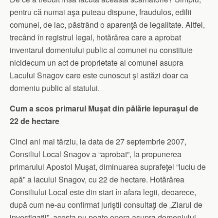
pentru că numai aşa puteau dispune, fraudulos, edilii
comunei, de lac, păstrând o aparenţă de legalitate. Altfel,
trecând în registrul legal, hotărârea care a aprobat
inventarul domeniului public al comunei nu constituie
nicidecum un act de proprietate al comunei asupra
Lacului Snagov care este cunoscut şi astăzi doar ca
domeniu public al statului.
Cum a scos primarul Muşat din pălărie iepuraşul de
22 de hectare
Cinci ani mai târziu, la data de 27 septembrie 2007,
Consiliul Local Snagov a “aprobat”, la propunerea
primarului Apostol Muşat, diminuarea suprafeţei “luciu de
apă” a lacului Snagov, cu 22 de hectare. Hotărârea
Consiliului Local este din start în afara legii, deoarece,
după cum ne-au confirmat juriştii consultaţi de „Ziarul de
investigaţii”, acesta nu poate opera asupra domeniului