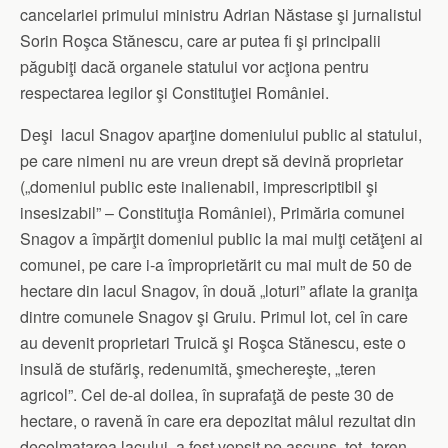
cancelariei primului ministru Adrian Năstase şi jurnalistul
Sorin Roşca Stănescu, care ar putea fi şi principalii
păgubiţi dacă organele statului vor acţiona pentru
respectarea legilor şi Constituţiei României.
Deşi lacul Snagov aparţine domeniului public al statului,
pe care nimeni nu are vreun drept să devină proprietar
(„domeniul public este inalienabil, imprescriptibil şi
insesizabil” – Constituţia României), Primăria comunei
Snagov a împărţit domeniul public la mai mulţi cetăţeni ai
comunei, pe care i-a împroprietărit cu mai mult de 50 de
hectare din lacul Snagov, în două „loturi” aflate la graniţa
dintre comunele Snagov şi Gruiu. Primul lot, cel în care
au devenit proprietari Truică şi Roşca Stănescu, este o
insulă de stufăriş, redenumită, şmechereşte, „teren
agricol”. Cel de-al doilea, în suprafaţă de peste 30 de
hectare, o ravenă în care era depozitat mâlul rezultat din
decolmatarea lacului, a fost vopsit pe ascuns, tot „teren