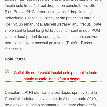
insula este trecută direct drept teren construibil cu vile
P+1. Potrivit PUG terenul este „vopsit” drept locuinţe
individuale + servicii publice, iar din proiect nu pare a
lipsi niciun amănunt al afacerii „retrase” anul trecut. Toate
vilele sunt la locul lor şi tot la „locul lor” sunt în noul PUG
şi cele două poduri (la sudul şi la estul insulei) care vor
permite curioşilor accesul pe insula „Truică – Roşca
Stănescu”.
Golful furat
Cercetarea PUG-ului, care a fost depus spre avizare la
Consiliul Judeţean Ilfov la data de 21 decembrie 2010,
ne-a dezvăluit încă o scamatorie mai mare chiar decât