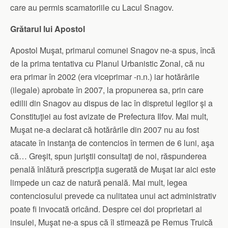
care au permis scamatoriile cu Lacul Snagov.
Grătarul lui Apostol
Apostol Muşat, primarul comunei Snagov ne-a spus, încă
de la prima tentativa cu Planul Urbanistic Zonal, că nu
era primar în 2002 (era viceprimar -n.n.) iar hotărârile
(ilegale) aprobate în 2007, la propunerea sa, prin care
edilii din Snagov au dispus de lac în dispretul legilor şi a
Constituţiei au fost avizate de Prefectura Ilfov. Mai mult,
Muşat ne-a declarat că hotărârile din 2007 nu au fost
atacate în instanţa de contencios în termen de 6 luni, aşa
că… Greşit, spun juriştii consultaţi de noi, răspunderea
penală înlătură prescripţia sugerată de Muşat iar aici este
limpede un caz de natură penală. Mai mult, legea
contenciosului prevede ca nulitatea unui act administrativ
poate fi invocată oricând. Despre cei doi proprietari ai
insulei, Muşat ne-a spus că îl stimează pe Remus Truică