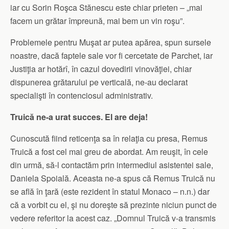
iar cu Sorin Roşca Stănescu este chiar prieten – „mai
facem un grătar împreună, mai bem un vin roşu”.
Problemele pentru Muşat ar putea apărea, spun sursele
noastre, dacă faptele sale vor fi cercetate de Parchet, iar
Justiţia ar hotărî, în cazul dovedirii vinovăţiei, chiar
dispunerea grătarului pe verticală, ne-au declarat
specialişti în contenciosul administrativ.
Truică ne-a urat succes. El are deja!
Cunoscută fiind reticenţa sa în relaţia cu presa, Remus
Truică a fost cel mai greu de abordat. Am reuşit, în cele
din urmă, să-l contactăm prin intermediul asistentei sale,
Daniela Spoială. Aceasta ne-a spus că Remus Truică nu
se află în ţară (este rezident în statul Monaco – n.n.) dar
că a vorbit cu el, şi nu doreşte să prezinte niciun punct de
vedere referitor la acest caz. „Domnul Truică v-a transmis