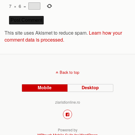
7
×
6
=
This site uses Akismet to reduce spam.
Learn how your
comment data is processed.
Back to top
Mobile
Desktop
ziaristionline.ro
Powered by
WPtouch Mobile Suite for WordPress