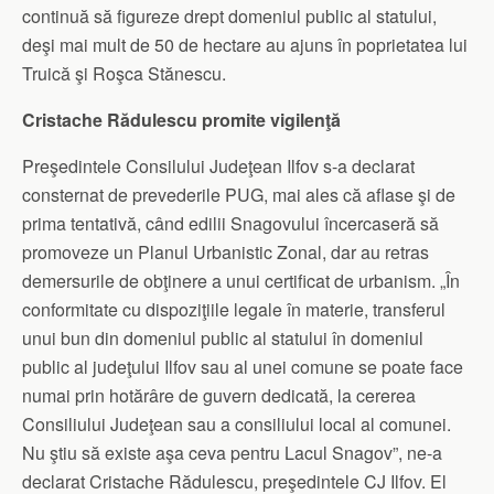
continuă să figureze drept domeniul public al statului,
deşi mai mult de 50 de hectare au ajuns în poprietatea lui
Truică şi Roşca Stănescu.
Cristache Rădulescu promite vigilenţă
Preşedintele Consilului Judeţean Ilfov s-a declarat
consternat de prevederile PUG, mai ales că aflase şi de
prima tentativă, când edilii Snagovului încercaseră să
promoveze un Planul Urbanistic Zonal, dar au retras
demersurile de obţinere a unui certificat de urbanism. „În
conformitate cu dispoziţiile legale în materie, transferul
unui bun din domeniul public al statului în domeniul
public al judeţului Ilfov sau al unei comune se poate face
numai prin hotărâre de guvern dedicată, la cererea
Consiliului Judeţean sau a consiliului local al comunei.
Nu ştiu să existe aşa ceva pentru Lacul Snagov”, ne-a
declarat Cristache Rădulescu, preşedintele CJ Ilfov. El