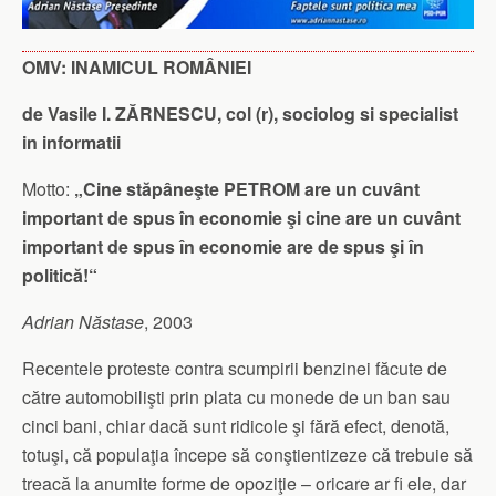
OMV: INAMICUL ROMÂNIEI
de Vasile I. ZĂRNESCU, col (r), sociolog si specialist
in informatii
Motto:
„Cine stăpâneşte PETROM are un cuvânt
important de spus în economie şi cine are un cuvânt
important de spus în economie are de spus şi în
politică!“
Adrian Năstase
, 2003
Recentele proteste contra scumpirii benzinei făcute de
către automobilişti prin plata cu monede de un ban sau
cinci bani, chiar dacă sunt ridicole şi fără efect, denotă,
totuşi, că populaţia începe să conştientizeze că trebuie să
treacă la anumite forme de opoziţie – oricare ar fi ele, dar