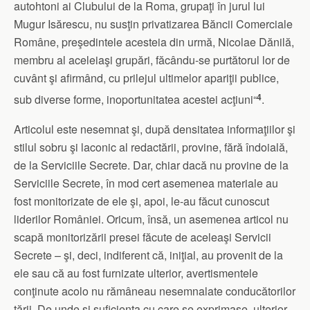
autohtoni ai Clubului de la Roma, grupaţi în jurul lui
Mugur Isărescu, nu susţin privatizarea Băncii Comerciale
Române, preşedintele acesteia din urmă, Nicolae Dănilă,
membru al aceleiaşi grupări, făcându-se purtătorul lor de
cuvânt şi afirmând, cu prilejul ultimelor apariţii publice,
4
sub diverse forme, inoportunitatea acestei acţiuni“
.
Articolul este nesemnat şi, după densitatea informaţiilor şi
stilul sobru şi laconic al redactării, provine, fără îndoială,
de la Serviciile Secrete. Dar, chiar dacă nu provine de la
Serviciile Secrete, în mod cert asemenea materiale au
fost monitorizate de ele şi, apoi, le-au făcut cunoscut
liderilor României. Oricum, însă, un asemenea articol nu
scapă monitorizării presei făcute de aceleaşi Servicii
Secrete – şi, deci, indiferent că, iniţial, au provenit de la
ele sau că au fost furnizate ulterior, avertismentele
conţinute acolo nu rămâneau nesemnalate conducătorilor
ţării. De unde şi suficienţa cu care se exprimase, ulterior,