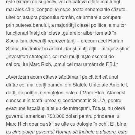
este extrem de sugestiv, voi da câteva citate mai lungi,
mai ales că el conţine,
in nuce,
toate nenorocirile căzute,
ulterior, asupra poporului român, ca urmare a coruperii,
prin puterea banului, a majorităţii clasei politice, a multor
funcţionari înalţi din clasa „gulerelor albe“ formată în
Socialism, deveniţi reprezentanţi – precum acel Florian
Stoica, incriminat în articol, dar şi mulţi alţii – ai aşa-zişilor
„investitori strategici“, cei mai mulţi nişte escroci de
calibrul lui Marc Rich, „omul cel mai urmărit de F.B.I.“
„Avertizam acum câteva săptămâni pe cititori că unul
dintre cei mai doriţi oameni din Statele Unite ale Americii,
doriţi de poliţie, bineînţeles, este d-l Marc Rich. Afacerist
cunoscut în toată lumea şi condamnat în S.U.A. pentru
evaziune fiscală şi alte 60 de infracţiuni. Totuşi, nu oferă
guvernul american 750.000 dolari pentru prinderea lui
Marc Rich doar ca să i se uite cu duioşie în ochi. Ei, bine,
cu cine putea guvernul Roman să încheie o afacere, care