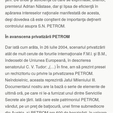
premierul Adrian Năstase, dar şi lipsa de eficienţă în
apărarea intereselor naţionale manifestată de acesta,
deşi dovedea că este conştient de importanţa deţinerii
controlului asupra S.N. PETROM.
În avanscena privatizării PETROM
Dar iată cum arăta, în 26 iulie 2004, scenariul privatizării
atât de mult cerute de forurile internaţionale F.M.I. şi B.M.,
îndeosebi de Uniunea Europeană, în descrierea
senatorului C. V. Tudor: „(…) În fine, am să prezint presei
un rechizitoriu cu privire la privatizarea PETROM.
Neîndoielnic, aceasta reprezintă Jaful Mileniului III.
Documentarul nostru are la bază o serie de elemente de
ultimă oră, pe care ni le-a furnizat unul dintre Serviciile
Secrete ale ţării. Iată care este patrimoniul PETROM,
vândut, pe un preţ de batjocură, unei firme submediocre
din Austria. a) PETROM are 600 de benzinării, în valoare