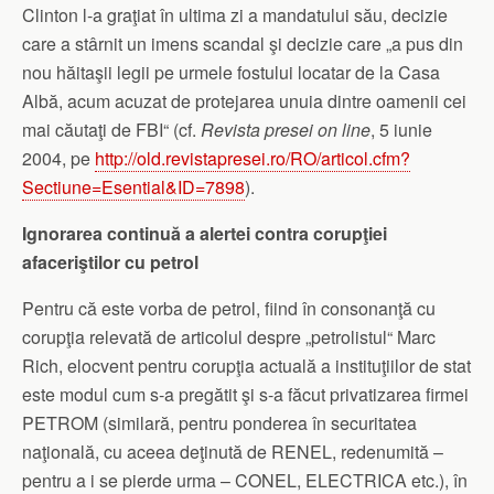
Clinton l-a graţiat în ultima zi a mandatului său, decizie
care a stârnit un imens scandal şi decizie care „a pus din
nou hăitaşii legii pe urmele fostului locatar de la Casa
Albă, acum acuzat de protejarea unuia dintre oamenii cei
mai căutaţi de FBI“ (cf.
Revista presei
on line
, 5 iunie
2004, pe
http://old.revistapresei.ro/RO/articol.cfm?
Sectiune=Esential&ID=7898
).
Ignorarea continuă a alertei contra corupţiei
afaceriştilor cu petrol
Pentru că este vorba de petrol, fiind în consonanţă cu
corupţia relevată de articolul despre „petrolistul“ Marc
Rich, elocvent pentru corupţia actuală a instituţiilor de stat
este modul cum s-a pregătit şi s-a făcut privatizarea firmei
PETROM (similară, pentru ponderea în securitatea
naţională, cu aceea deţinută de RENEL, redenumită –
pentru a i se pierde urma – CONEL, ELECTRICA etc.), în