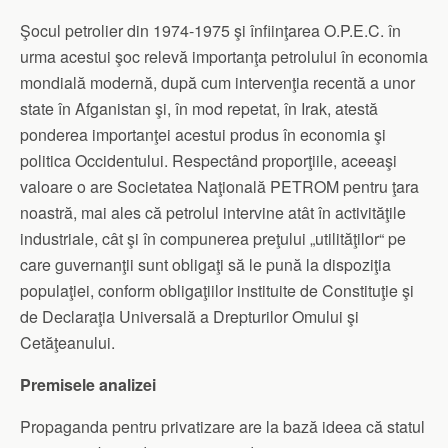
Şocul petrolier din 1974-1975 şi înfiinţarea O.P.E.C. în
urma acestui şoc relevă importanţa petrolului în economia
mondială modernă, după cum intervenţia recentă a unor
state în Afganistan şi, în mod repetat, în Irak, atestă
ponderea importanţei acestui produs în economia şi
politica Occidentului. Respectând proporţiile, aceeaşi
valoare o are Societatea Naţională PETROM pentru ţara
noastră, mai ales că petrolul intervine atât în activităţile
industriale, cât şi în compunerea preţului „utilităţilor“ pe
care guvernanţii sunt obligaţi să le pună la dispoziţia
populaţiei, conform obligaţiilor instituite de Constituţie şi
de Declaraţia Universală a Drepturilor Omului şi
Cetăţeanului.
Premisele analizei
Propaganda pentru privatizare are la bază ideea că statul