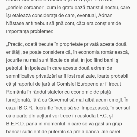
„perlele coroanei“, cum le gratulează ziaristul nostru, care
îşi etalează consideraţii de care, eventual, Adrian
Năstase ar fi trebuit să ţină cont, căci era conştient de
importanţa problemei:
„Practic, odată trecute în proprietate privată aceste două
entităţi, se poate considera că, în economia românească,
jocurile nu mai sunt făcute de stat, în joc fiind banii şi
petrolul. În ipoteza în care aceste două extrem de
semnificative privatizări ar fi fost realizate, foarte probabil
că şi raportul de ţară al Comisiei Europene ar fi trecut
România în rândul statelor cu economie de piaţă
funcţională, fără ca Guvernul să mai aibă acum emoţii. În
cazul B.C.R., lucrurile încep să se limpezească, în sensul
că o parte din acţiuni vor trece în custodia I.F.C. şi
B.E.R.D. până în momentul în care se va găsi un grup
bancar suficient de puternic să preia banca, ale cărei