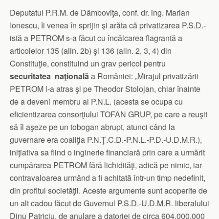
Deputatul P.R.M. de Dâmboviţa, conf. dr. ing. Marian
Ionescu, îi venea în sprijin şi arăta că privatizarea P.S.D.-
istă a PETROM s-a făcut cu încălcarea flagrantă a
articolelor 135 (alin. 2b) şi 136 (alin. 2, 3, 4) din
Constituţie, constituind un grav pericol pentru
securitatea naţională
a României: „Mirajul privatizării
PETROM l-a atras şi pe Theodor Stolojan, chiar înainte
de a deveni membru al P.N.L. (acesta se ocupa cu
eficientizarea consorţiului TOFAN GRUP, pe care a reuşit
să îl aşeze pe un tobogan abrupt, atunci când la
guvernare era coaliţia P.N.Ţ.C.D.-P.N.L.-P.D.-U.D.M.R.),
iniţiativa sa fiind o inginerie financiară prin care a urmărit
cumpărarea PETROM fără lichidităţi, adică pe nimic, iar
contravaloarea urmând a fi achitată într-un timp nedefinit,
din profitul societăţii. Aceste argumente sunt acoperite de
un alt cadou făcut de Guvernul P.S.D.-U.D.M.R. liberalului
Dinu Patriciu, de anulare a datoriei de circa 604.000.000