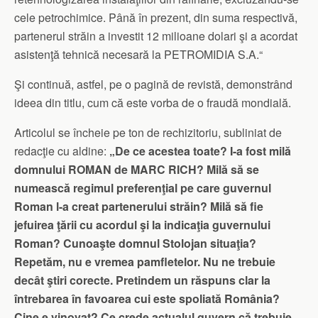
cele petrochimice. Până în prezent, din suma respectivă,
partenerul străin a investit 12 milioane dolari şi a acordat
asistenţă tehnică necesară la PETROMIDIA S.A.“
Şi continuă, astfel, pe o pagină de revistă, demonstrând
ideea din titlu, cum că este vorba de o fraudă mondială.
Articolul se încheie pe ton de rechizitoriu, subliniat de
redacţie cu aldine:
„De ce acestea toate? I-a fost milă
domnului ROMAN de MARC RICH? Milă să se
numească regimul preferenţial pe care guvernul
Roman l-a creat partenerului străin? Milă să fie
jefuirea ţării cu acordul şi la indicaţia guvernului
Roman? Cunoaşte domnul Stolojan situaţia?
Repetăm, nu e vremea pamfletelor. Nu ne trebuie
decât ştiri corecte. Pretindem un răspuns clar la
întrebarea în favoarea cui este spoliată România?
Cine e vinovat? Ce crede actualul guvern că trebuie