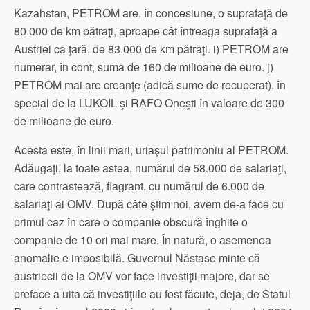
Kazahstan, PETROM are, în concesiune, o suprafaţă de
80.000 de km pătraţi, aproape cât întreaga suprafaţă a
Austriei ca ţară, de 83.000 de km pătraţi. i) PETROM are
numerar, în cont, suma de 160 de milioane de euro. j)
PETROM mai are creanţe (adică sume de recuperat), în
special de la LUKOIL şi RAFO Oneşti în valoare de 300
de milioane de euro.
Acesta este, în linii mari, uriaşul patrimoniu al PETROM.
Adăugaţi, la toate astea, numărul de 58.000 de salariaţi,
care contrastează, flagrant, cu numărul de 6.000 de
salariaţi ai OMV. După câte ştim noi, avem de-a face cu
primul caz în care o companie obscură înghite o
companie de 10 ori mai mare. În natură, o asemenea
anomalie e imposibilă. Guvernul Năstase minte că
austriecii de la OMV vor face investiţii majore, dar se
preface a uita că investiţiile au fost făcute, deja, de Statul