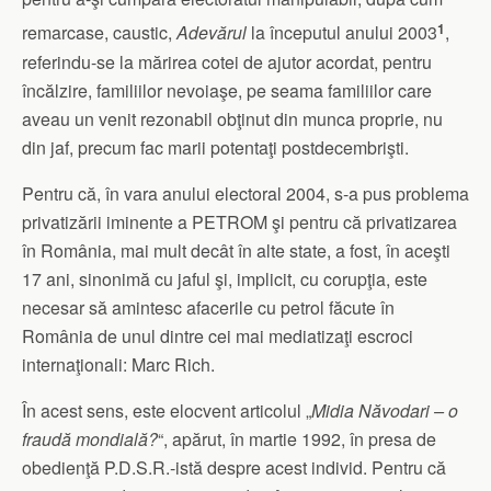
1
remarcase, caustic,
Adevărul
la începutul anului 2003
,
referindu-se la mărirea cotei de ajutor acordat, pentru
încălzire, familiilor nevoiaşe, pe seama familiilor care
aveau un venit rezonabil obţinut din munca proprie, nu
din jaf, precum fac marii potentaţi postdecembrişti.
Pentru că, în vara anului electoral 2004, s-a pus problema
privatizării iminente a PETROM şi pentru că privatizarea
în România, mai mult decât în alte state, a fost, în aceşti
17 ani, sinonimă cu jaful şi, implicit, cu corupţia, este
necesar să amintesc afacerile cu petrol făcute în
România de unul dintre cei mai mediatizaţi escroci
internaţionali: Marc Rich.
În acest sens, este elocvent articolul „
Midia Năvodari – o
fraudă mondială?
“, apărut, în martie 1992, în presa de
obedienţă P.D.S.R.-istă despre acest individ. Pentru că