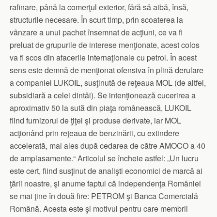
rafinare, până la comerţul exterior, fără să aibă, însă,
structurile necesare. În scurt timp, prin scoaterea la
vânzare a unui pachet însemnat de acţiuni, ce va fi
preluat de grupurile de interese menţionate, acest colos
va fi scos din afacerile internaţionale cu petrol. În acest
sens este demnă de menţionat ofensiva în plină derulare
a companiei LUKOIL, susţinută de reţeaua MOL (de altfel,
subsidiară a celei dintâi). Se intenţionează cucerirea a
aproximativ 50 la sută din piaţa românească, LUKOIL
fiind furnizorul de ţiţei şi produse derivate, iar MOL
acţionând prin reţeaua de benzinării, cu extindere
accelerată, mai ales după cedarea de către AMOCO a 40
de amplasamente.“ Articolul se încheie astfel: „Un lucru
este cert, fiind susţinut de analişti economici de marcă ai
ţării noastre, şi anume faptul că independenţa României
se mai ţine în două fire: PETROM şi Banca Comercială
Română. Acesta este şi motivul pentru care membrii