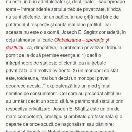
nu este un bun administrator şi, deci, toate – sau aproape
toate – întreprinderile statului trebuie privatizate, fiindcă
nu sunt eficiente, iar un particular are grijă mai bine de
patrimoniul respectiv şi caută mai bine profitul. Dar
aceasta nu este o axiomă. Joseph E. Stiglitz consideră, în
deja faimoasa lui carte
Globalizarea – speranţe şi
deziluzii
, că, dimpotrivă, în problema privatizării trebuia
pornit de la două premise esenţiale: 1) dacă o
întreprindere de stat este eficientă, ea nu trebuie
privatizată, din motive evidente; 2) un monopol de stat
este, totdeauna, mai bun decât un monopol privat,
deoarece acesta „îi exploatează într-un mod şi mai
nemilos pe consumatori“. Cei care au procedat altfel nu
au urmărit decât un scop: să fure patrimoniul statului prin
respectiva privatizare. Joseph E. Stiglitz este un om de
mare competenţă, prestigiu şi probitate profesională şi e
departe de orice acuză de naţionalism sau părtinire:
laureat al Premiului Nobel pentru Economie pe anul