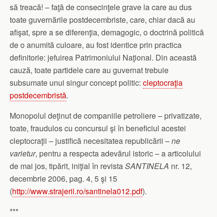
să treacă! – faţă de consecinţele grave la care au dus
toate guvernările postdecembriste, care, chiar dacă au
afişat, spre a se diferenţia, demagogic, o doctrină politică
de o anumită culoare, au fost identice prin practica
definitorie: jefuirea Patrimoniului Naţional. Din această
cauză, toate partidele care au guvernat trebuie
subsumate unui singur concept politic:
cleptocraţia
postdecembristă
.
Monopolul deţinut de companiile petroliere – privatizate,
toate, fraudulos cu concursul şi în beneficiul acestei
cleptocraţii – justifică necesitatea republicării –
ne
varietur
, pentru a respecta adevărul istoric – a articolului
de mai jos, tipărit, iniţial în revista
SANTINELA
nr. 12,
decembrie 2006, pag. 4, 5 şi 15
(
http://www.strajerii.ro/santinela012.pdf
).
***