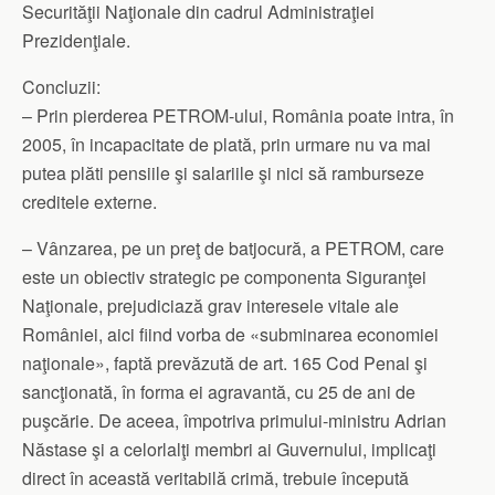
Securităţii Naţionale din cadrul Administraţiei
Prezidenţiale.
Concluzii:
– Prin pierderea PETROM-ului, România poate intra, în
2005, în incapacitate de plată, prin urmare nu va mai
putea plăti pensiile şi salariile şi nici să ramburseze
creditele externe.
– Vânzarea, pe un preţ de batjocură, a PETROM, care
este un obiectiv strategic pe componenta Siguranţei
Naţionale, prejudiciază grav interesele vitale ale
României, aici fiind vorba de «subminarea economiei
naţionale», faptă prevăzută de art. 165 Cod Penal şi
sancţionată, în forma ei agravantă, cu 25 de ani de
puşcărie. De aceea, împotriva primului-ministru Adrian
Năstase şi a celorlalţi membri ai Guvernului, implicaţi
direct în această veritabilă crimă, trebuie începută