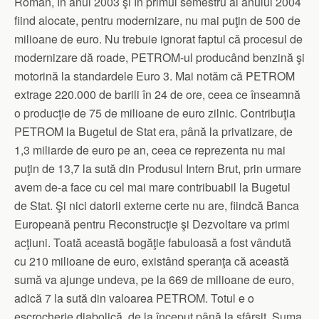
Român, în anul 2003 şi în primul semestru al anului 2004
fiind alocate, pentru modernizare, nu mai puţin de 500 de
milioane de euro. Nu trebuie ignorat faptul că procesul de
modernizare dă roade, PETROM-ul producând benzină şi
motorină la standardele Euro 3. Mai notăm că PETROM
extrage 220.000 de barili în 24 de ore, ceea ce înseamnă
o producţie de 75 de milioane de euro zilnic. Contribuţia
PETROM la Bugetul de Stat era, până la privatizare, de
1,3 miliarde de euro pe an, ceea ce reprezenta nu mai
puţin de 13,7 la sută din Produsul Intern Brut, prin urmare
avem de-a face cu cel mai mare contribuabil la Bugetul
de Stat. Şi nici datorii externe certe nu are, fiindcă Banca
Europeană pentru Reconstrucţie şi Dezvoltare va primi
acţiuni. Toată această bogăţie fabuloasă a fost vândută
cu 210 milioane de euro, existând speranţa că această
sumă va ajunge undeva, pe la 669 de milioane de euro,
adică 7 la sută din valoarea PETROM. Totul e o
escrocherie diabolică, de la început până la sfârşit. Suma