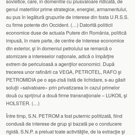
sovietice, care, în domeniile cu plusvaloare ridicată, de
genul materiilor prime strategice, energiei, armamentului,
au pus în legătură grupurile de interese din fosta U.R.S.S.
cu firme potente din Occident. (…) Datorită politicii
economice duse de actuala Putere din România, politică
impusă, în mare parte, de centre de interese economice
din exterior, şi în domeniul petrolului se remarcă o
atomizare a intereselor naţionale, adică o împărţire
extrem de periculoasă a agenţilor economici. După
trecerea unor rafinării ca VEGA, PETROTEL, RAFO şi
PETROMIDIA pe o aşa-zisă listă de lichidare, s-au găsit
soluţii «salvatoare» prin privatizarea în cazul primelor
două cu sprijinul a două firme transnaţionale – LUKOIL şi
HOLSTER. (…)
Între timp, S.N. PETROM a fost puternic politizată, fiind
condusă de interese de grup şi bazată pe o conducere
rigidă. S.N.P. a preluat toate activităţile, de la extracţie şi