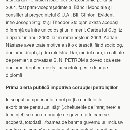
2001, fost prim-vicepreşedinte al Băncii Mondiale şi
consilier al preşedintelui S.U.A., Bill Clinton. Evident,
între Joseph Stiglitz şi Theodor Stolojan există aceeaşi
diferenţă ca între un colos şi un nimeni. Cartea lui Stiglitz
a apărut în anul 2000, iar în româneşte în 2003. Adrian
Năstase avea toate motivele să o citească, fiind sociolog,
doctor în drept şi prim ministru. Dar, modul cum, în calitate
de premier, a privatizat S. N. PETROM a dovedit că este
doctor în drept-curmeziş, iar sociolog este doar pe
diplomă.
Prima alertă publică împotriva corupţiei petroliştilor
În scopul compensărilor unei părţi a cheltuielilor
exorbitante pentru „utilităţi“ („cheltuielile de întreţinere“ a
locuinţei) se dau ordonanţe de guvern prin care se
acoperă, totodată, „foamea de bani“ a guvernului, inclusiv
pentru a-şi cumpăra electoratul manipulabil, după cum