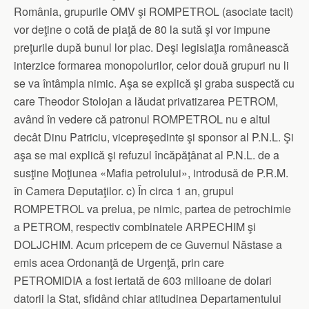
România, grupurile OMV şi ROMPETROL (asociate tacit)
vor deţine o cotă de piaţă de 80 la sută şi vor impune
preţurile după bunul lor plac. Deşi legislaţia românească
interzice formarea monopolurilor, celor două grupuri nu li
se va întâmpla nimic. Aşa se explică şi graba suspectă cu
care Theodor Stolojan a lăudat privatizarea PETROM,
având în vedere că patronul ROMPETROL nu e altul
decât Dinu Patriciu, vicepreşedinte şi sponsor al P.N.L. Şi
aşa se mai explică şi refuzul încăpăţânat al P.N.L. de a
susţine Moţiunea «Mafia petrolului», introdusă de P.R.M.
în Camera Deputaţilor. c) În circa 1 an, grupul
ROMPETROL va prelua, pe nimic, partea de petrochimie
a PETROM, respectiv combinatele ARPECHIM şi
DOLJCHIM. Acum pricepem de ce Guvernul Năstase a
emis acea Ordonanţă de Urgenţă, prin care
PETROMIDIA a fost iertată de 603 milioane de dolari
datorii la Stat, sfidând chiar atitudinea Departamentului