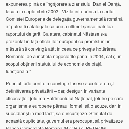
expunerea plină de îngrijorare a ziaristului Daniel Oanţă,
făcută în septembrie 2003: „Vizita întreprinsă la sediul
Comisiei Europene de delegaţia guvernamentală română
ar putea fi catalogată ca una a ultimei şanse înaintea
raportului de ţară. Ca atare, cabinetul Năstase s-a
prezentat în faţa oficialilor europeni cu promisiuni în
măsură să convingă atât în ceea ce priveşte hotărârea
României de a încheia negocierile până în 2004, cât şi în
scopul obţinerii statutului de economie de piaţă
funcţională.“
Punctul forte pentru a convinge fusese accelerarea şi
definitivarea privatizării – dar, desigur, în varianta
clicocraţiei: jefuirea Patrimoniului Naţional, jefuire pe care
organismele europene păreau, formal, să o acuze, dar, în
subsidiar şi în mod tacit, să o încurajeze. Stimulat de
această duplicitate, guvernul era preocupat să privatizeze
Banca Comerciala Română (B.C.R.) şi PETROM,