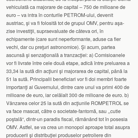
vehiculată ca majorare de capital – 750 de milioane de
euro – va intra în conturile PETROM-ului, devenit
austriac, şi va fi folosită tot de grupul OMV, pentru aşa-
zise investiţii, supraevaluate de câteva ori, în
echipamente (care sunt neperformante, aduse ca fier
vechi, dar cu preţuri astronomice). Şi acum, partea
ascunsă şi senzaţională a tranzacţiei: a) Comisioanele
vor fi livrate între cele două etape, adică între preluarea a
33,34 la sută din acţiuni şi majorarea de capital, până la
51 la sută. Principalii beneficiari vor fi doi membri foarte
importanţi ai Guvernului, dintre care unul va primi 400 de
milioane de euro, iar celălalt 300 de milioane de euro. b)
Vânzarea celor 25 la sută din acţiunile ROMPETROL se
va face mascat, către o societate-fantomă, sau ,,cutie
poştală“, dintr-un paradis fiscal, rămânând tot în posesia
OMV. Astfel, se va crea un monopol aproape total asupra
producerii şi distribuţiei produselor petroliere din