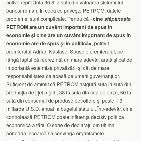
active reprezintă 30,8 la sută din valoarea sistemului
bancar român. În ceea ce priveşte PETROM, datele
problemei sunt complicate. Pentru că «
cine
stăpâneşte
PETROM are un cuvânt important de spus în
economie şi cine are un cuvânt important de spus în
economie are de spus şi în politică»
, potrivit
premierului Adrian Năstase. Spusele premierului, pe
lângă faptul că reprezintă un mare adevăr, arată şi cât de
importantă este miza privatizării şi cât de mare
responsabilitatea ce apasă pe umerii guvernanţilor.
Suficient de amintit că PETROM asigură sută la sută din
producţia de ţiţei a ţării, 38 la sută din cea de gaze, 50 la
sută din consumul de produse petroliere şi peste 1,3
miliarde U.S.D. anual la bugetul statului. Într-adevăr, cine
controlează PETROM poate influenţa decisiv politica
economică a ţării. O serie de declaraţii din ultima
perioadă încearcă să convingă organismele