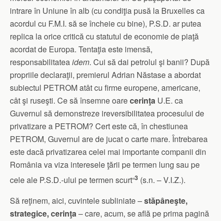
intrare în Uniune în alb (cu condiţia pusă la Bruxelles ca
acordul cu F.M.I. să se încheie cu bine), P.S.D. ar putea
replica la orice critică cu statutul de economie de piaţă
acordat de Europa. Tentaţia este imensă,
responsabilitatea
idem
. Cui să dai petrolul şi banii? După
propriile declaraţii, premierul Adrian Năstase a abordat
subiectul PETROM atât cu firme europene, americane,
cât şi ruseşti. Ce să însemne oare
cerinţa
U.E. ca
Guvernul să demonstreze ireversibilitatea procesului de
privatizare a PETROM? Cert este că, în chestiunea
PETROM, Guvernul are de jucat o carte mare. Întrebarea
este dacă privatizarea celei mai importante companii din
România va viza interesele ţării pe termen lung sau pe
3
cele ale P.S.D.-ului pe termen scurt“
(s.n. – V.I.Z.).
Să reţinem, aici, cuvintele subliniate –
stăpâneşte,
strategice, cerinţa
– care, acum, se află pe prima pagină