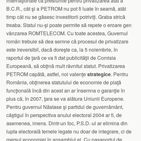
internaţionale că presiunile pentru privatizarea atât a
B.C.R., cât şi a PETROM nu pot fi luate în seamă, atât
timp cât nu se găsesc investitorii potriviţi. Graba strică
treaba. Statul nu-şi poate permite să repete o eroare gen
vânzarea ROMTELECOM. Cu toate acestea, Guvernul
român trebuie să dea semne că procesul de privatizare
este ireversibil, dacă doreşte ca, la 5 noiembrie, în
raportul de ţară ce va fi dat publicităţii de Comisia
Europeană, să obţină mult râvnitul statut. Privatizarea
PETROM capătă, astfel, noi valenţe
strategice
. Pentru
România, obţinerea statutului de economie de piaţă
funcţională încă din acest an ar însemna o garanţie în
plus că, în 2007, ţara se va alătura Uniunii Europene.
Pentru guvernul Năstase şi partidul de guvernământ,
câştigul în perspectiva anului electoral 2004 ar fi, de
asemenea, imens. Dintr-un foc, P.S.D.-ul ar elimina din
lupta electorală temele legate nu doar de integrare, ci de
mersul economiei în ansamblul ei. Cu paşaportul de