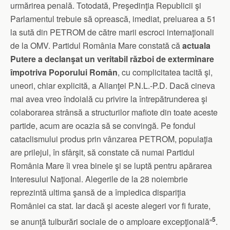
urmărirea penală. Totodată, Preşedinţia Republicii şi
Parlamentul trebuie să oprească, imediat, preluarea a 51
la sută din PETROM de către marii escroci internaţionali
de la OMV. Partidul România Mare constată că
actuala
Putere a declanşat un veritabil război de exterminare
împotriva Poporului Român
, cu complicitatea tacită şi,
uneori, chiar explicită, a Alianţei P.N.L.-P.D. Dacă cineva
mai avea vreo îndoială cu privire la întrepătrunderea şi
colaborarea strânsă a structurilor mafiote din toate aceste
partide, acum are ocazia să se convingă. Pe fondul
cataclismului produs prin vânzarea PETROM, populaţia
are prilejul, în sfârşit, să constate că numai Partidul
România Mare îi vrea binele şi se luptă pentru apărarea
Interesului Naţional. Alegerile de la 28 noiembrie
reprezintă ultima şansă de a împiedica dispariţia
României ca stat. Iar dacă şi aceste alegeri vor fi furate,
5
se anunţă tulburări sociale de o amploare excepţională“
.