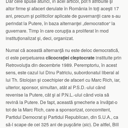
Dar cele spuse atunci, în acel articol, pot fi atribuite şi
altor firme şi afaceri derulate în România în toţi aceşti 17
ani, precum şi politicilor aplicate de guvernanţii care s-au
perindat la Putere, în baza alternanţei „democratice“ la
guvernare. Timp în care corupţia a proliferat în mod
instituţionalizat şi, deci, organizat.
Numai că această alternanţă nu este deloc democratică,
ci este perpetuarea
clicocraţiei
cleptocrate
instituite prin
Retrovoluţia din decembrie 1989. Peremptoriu, în acest
sens, este cazul lui Dinu Patriciu, subordonatul liberal al
lui Th. Stolojan şi coechipier de afaceri cu Marc Rich, iar,
ulterior, sponsor, simultan, atât al P.S.D.-ului când
revenise la Putere, cât şi al P.N.L.-ului când voia să
revină la Putere. De fapt, această şmecherie a învăţat-o
tot de la Marc Rich, care a sponsorizat, concomitent,
Partidul Democrat şi Partidul Republican, din S.U.A., ca
să-l scape de cei 325 ani de puşcărie (
sic
). De altfel, Bill