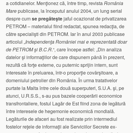
a cotidianelor. Menţionez că, între timp, revista
România
Mare
publicase, la începutul anului 2004, un lung serial
despre cum
se pregăteşte
jaful ocazionat de privatizarea
PETROM – materialul fiind redactat, spunea redacţia, de
către specialişti din PETROM. Iar în anul 2003 publicase
articolul „
Independenţa României mai e reprezentată doar
de PETROM şi B.C.R
.“, care începe astfel: „Din analiza
datelor şi informaţiilor de care dispunem până în prezent,
rezultă că forţe externe, cu puternic sprijin intern, sunt
interesate în preluarea, într-o proporţie covârşitoare, a
domeniului petrolier din România. În urma tratativelor
purtate la Malta între cele două superputeri, S.U.A. şi, pe
atunci, U.R.S.S., s-au pus bazele cooperării economice
transfrontaliere, fostul Lagăr de Est fiind zona de legătură
între interesele de hegemonie economică mondială.
Legăturile de afaceri au fost realizate prin intermediul
fostelor reţele de informaţii ale Serviciilor Secrete ex-