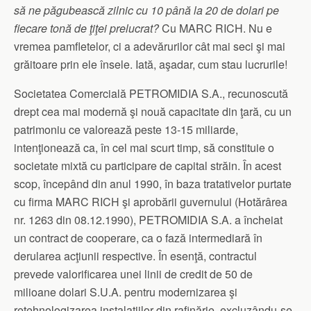
să ne păgubească zilnic cu 10 până la 20 de dolari pe
fiecare tonă de ţiţei prelucrat?
Cu MARC RICH. Nu e
vremea pamfletelor, ci a adevărurilor cât mai seci şi mai
grăitoare prin ele însele. Iată, aşadar, cum stau lucrurile!
Societatea Comercială PETROMIDIA S.A., recunoscută
drept cea mai modernă şi nouă capacitate din ţară, cu un
patrimoniu ce valorează peste 13-15 miliarde,
intenţionează ca, în cel mai scurt timp, să constituie o
societate mixtă cu participare de capital străin. În acest
scop, începând din anul 1990, în baza tratativelor purtate
cu firma MARC RICH şi aprobării guvernului (Hotărârea
nr. 1263 din 08.12.1990), PETROMIDIA S.A. a încheiat
un contract de cooperare, ca o fază intermediară în
derularea acţiunii respective. În esenţă, contractul
prevede valorificarea unei linii de credit de 50 de
milioane dolari S.U.A. pentru modernizarea şi
retehnologizarea instalaţiilor din rafinărie, excluzându-se