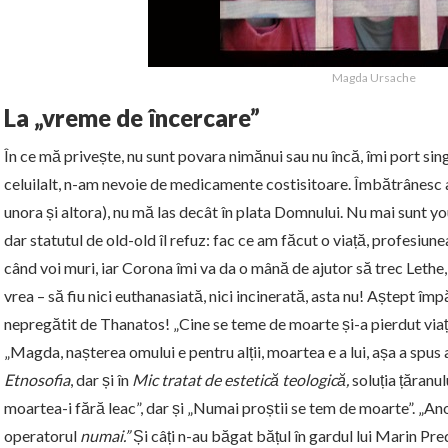
Magda Ursache
La „vreme de încercare”
În ce mă privește, nu sunt povara nimănui sau nu încă, îmi port singu
celuilalt, n-am nevoie de medicamente costisitoare. Îmbătrânesc a
unora și altora), nu mă las decât în plata Domnului. Nu mai sunt you
dar statutul de old-old îl refuz: fac ce am făcut o viață, profesiune
când voi muri, iar Corona îmi va da o mână de ajutor să trec Lethe,
vrea – să fiu nici euthanasiată, nici incinerată, asta nu! Aștept îm
nepregătit de Thanatos! „Cine se teme de moarte și-a pierdut viaț
„Magda, nașterea omului e pentru alții, moartea e a lui, așa a spus
Etnosofia
, dar și în
Mic tratat de estetică teologică,
soluția țăranu
moartea-i fără leac”, dar și „Numai proștii se tem de moarte”. „An
operatorul
numai.”
Și câți n-au băgat bățul în gardul lui Marin Pre