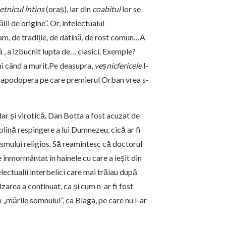
etnicul
întins
(oraș), iar din
coabitul
lor se
ii de origine”. Or, intelectualul
am, de tradiție, de datină, de rost comun…A
ă , a izbucnit lupta de… clasici. Exemple?
ani când a murit.Pe deasupra,
veșnicfericele
l-
capodopera pe care premierul Orban vrea s-
dar și virotică. Dan Botta a fost acuzat de
lină respingere a lui Dumnezeu, cică ar fi
ismului religios. Să reamintesc că doctorul
e înmormântat în hainele cu care a ieșit din
ectualii interbelici care mai trăiau după
area a continuat, ca și cum n-ar fi fost
în „mările somnului”, ca Blaga, pe care nu l-ar