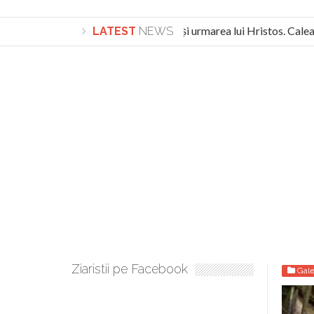
Lepădarea de sine și urmarea lui Hristos. Calea s
LATEST
NEWS
Turnătorul DIE Lucian Boia înjură din nou poporul r
Ziaristii pe Facebook
Gale