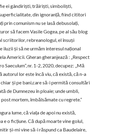
ei gândiriști, trăiriști, simboliști,
perficialitate, din ignoranță, fiind cititori
uți prin comunism nu se lasă debusolați,
tuturor să facem Vasile Gogea, pe al său blog
 scriitorilor, rebreanologul, el însuși
e iluzii și să ne urmăm interesul național
nela Americii. Gheran gheranjează : „Respect
 „Pro Saeculum”, nr. 1-2, 2020, decupez: „Mă
ă autorul lor este încă viu, că există, că n-a
chiar și pe bani,care să-i permită consultări
itată de Dumnezeu în ploaie; unde umbli,
ăsi post mortem, îmbălsămate cu regrete.”
ngura lume, că viața de apoi nu există,
ea e o ficțiune. Că după moarte vine golul,
mitir și-mi vine să-i răspund ca Baudelaire,