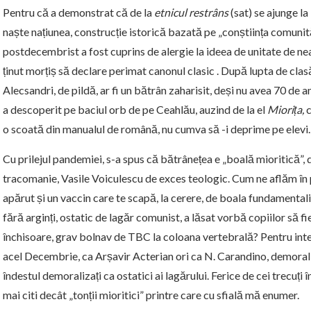
Pentru că a demonstrat că de la
etnicul
restrâns
(sat) se ajunge la
naște națiunea, construcție istorică bazată pe „conștiința comunităț
postdecembrist a fost cuprins de alergie la ideea de unitate de ne
ținut morțiș să declare perimat canonul clasic . După lupta de clas
Alecsandri, de pildă, ar fi un bătrân zaharisit, deși nu avea 70 de 
a descoperit pe baciul orb de pe Ceahlău, auzind de la el
Miorița,
o scoată din manualul de română, nu cumva să -i deprime pe elevi.
Cu prilejul pandemiei, s-a spus că bătrânețea e „boală mioritică”, 
tracomanie, Vasile Voiculescu de exces teologic. Cum ne aflăm în p
apărut și un vaccin care te scapă, la cerere, de boala fundamental
fără arginți, ostatic de lagăr comunist, a lăsat vorbă copiilor să fi
închisoare, grav bolnav de TBC la coloana vertebrală? Pentru intel
acel Decembrie, ca Arșavir Acterian ori ca N. Carandino, demoraliz
îndestul demoralizați ca ostatici ai lagărului. Ferice de cei trecuți 
mai citi decât „tonții mioritici” printre care cu sfială mă enumer.