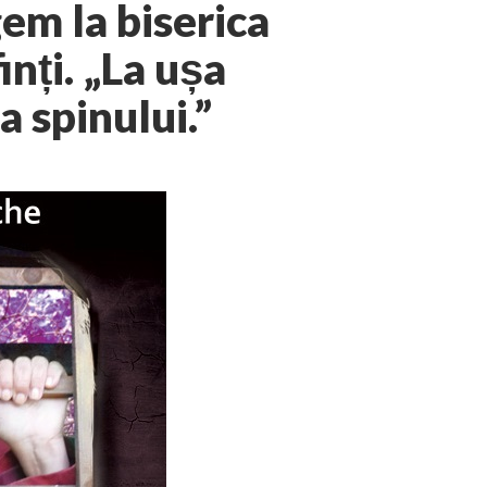
em la biserica
nți. „La ușa
 spinului.”