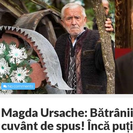
No comments
Magda Ursache: Bătrânii
cuvânt de spus! Încă puți