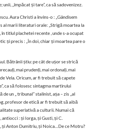
 unii, „împăcat și tare”, ca să sadovenizez.
scu. Aura Christi a învins-o : „Gândisem
s al marii literaturi orale: „Strigă moartea la
 în titlul plachetei recente , unde s-a ocupat
ic și precis : „În doi, chiar și moartea pare o
. Bătrânii știu: pe cât de ușor se strică
precauți, mai prudenți, mai ordonați, mai
e Vela. Oricum, ar fi trebuit să capete
re”, ca să folosesc sintagma martirului
de un „ tribunal” stalinist, așa – zis „al
g, profesor de etică ar fi trebuit să aibă
nalitate superlativă a culturii. Numai că
antiocci : și Iorga, și Gusti, și C.
e, și Anton Dumitriu, și Noica…De ce Motru?