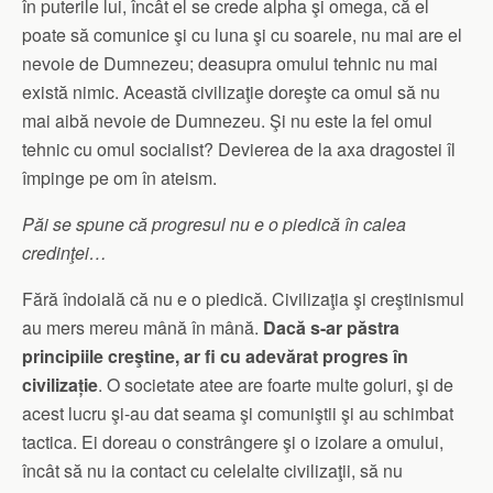
în puterile lui, încât el se crede alpha şi omega, că el
poate să comunice şi cu luna şi cu soarele, nu mai are el
nevoie de Dumnezeu; deasupra omului tehnic nu mai
există nimic. Această civilizaţie doreşte ca omul să nu
mai aibă nevoie de Dumnezeu. Şi nu este la fel omul
tehnic cu omul socialist? Devierea de la axa dragostei îl
împinge pe om în ateism.
Păi se spune că progresul nu e o piedică în calea
credinţei…
Fără îndoială că nu e o piedică. Civilizaţia şi creştinismul
au mers mereu mână în mână.
Dacă s-ar păstra
principiile creştine, ar fi cu adevărat progres în
civiliza
ț
ie
. O societate atee are foarte multe goluri, şi de
acest lucru şi-au dat seama şi comuniştii şi au schimbat
tactica. Ei doreau o constrângere şi o izolare a omului,
încât să nu ia contact cu celelalte civilizaţii, să nu