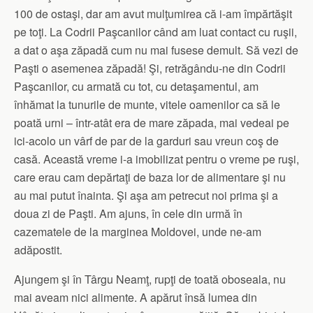
100 de ostaşi, dar am avut mulţumirea că i-am împărtăşit
pe toţi. La Codrii Paşcanilor când am luat contact cu ruşii,
a dat o aşa zăpadă cum nu mai fusese demult. Să vezi de
Paşti o asemenea zăpadă! Şi, retrăgându-ne din Codrii
Paşcanilor, cu armată cu tot, cu detaşamentul, am
înhămat la tunurile de munte, vitele oamenilor ca să le
poată urni – într-atât era de mare zăpada, mai vedeai pe
ici-acolo un vârf de par de la garduri sau vreun coş de
casă. Această vreme i-a imobilizat pentru o vreme pe ruşi,
care erau cam depărtaţi de baza lor de alimentare şi nu
au mai putut înainta. Şi aşa am petrecut noi prima şi a
doua zi de Paşti. Am ajuns, în cele din urmă în
cazematele de la marginea Moldovei, unde ne-am
adăpostit.
Ajungem şi în Târgu Neamţ, rupţi de toată oboseala, nu
mai aveam nici alimente. A apărut însă lumea din