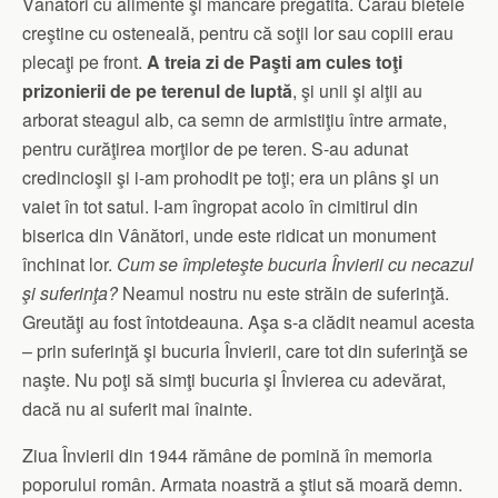
Vânători cu alimente şi mâncare pregătită. Cărau bietele
creştine cu osteneală, pentru că soţii lor sau copiii erau
plecaţi pe front.
A treia zi de Paşti am cules toţi
prizonierii de pe terenul de luptă
, şi unii şi alţii au
arborat steagul alb, ca semn de armistiţiu între armate,
pentru curăţirea morţilor de pe teren. S-au adunat
credincioşii şi i-am prohodit pe toţi; era un plâns şi un
vaiet în tot satul. I-am îngropat acolo în cimitirul din
biserica din Vânători, unde este ridicat un monument
închinat lor.
Cum se împleteşte bucuria Învierii cu necazul
şi suferinţa?
Neamul nostru nu este străin de suferinţă.
Greutăţi au fost întotdeauna. Aşa s-a clădit neamul acesta
– prin suferinţă şi bucuria Învierii, care tot din suferinţă se
naşte. Nu poţi să simţi bucuria şi Învierea cu adevărat,
dacă nu ai suferit mai înainte.
Ziua Învierii din 1944 rămâne de pomină în memoria
poporului român. Armata noastră a ştiut să moară demn.