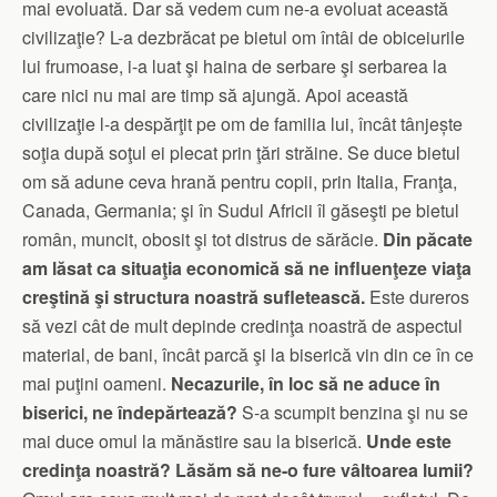
mai evoluată. Dar să vedem cum ne-a evoluat această
civilizaţie? L-a dezbrăcat pe bietul om întâi de obiceiurile
lui frumoase, i-a luat şi haina de serbare şi serbarea la
care nici nu mai are timp să ajungă. Apoi această
civilizaţie l-a despărţit pe om de familia lui, încât tânjește
soţia după soţul ei plecat prin ţări străine. Se duce bietul
om să adune ceva hrană pentru copii, prin Italia, Franţa,
Canada, Germania; şi în Sudul Africii îl găseşti pe bietul
român, muncit, obosit şi tot distrus de sărăcie.
Din păcate
am lăsat ca situaţia economică să ne influenţeze viaţa
creştină şi structura noastră sufletească.
Este dureros
să vezi cât de mult depinde credinţa noastră de aspectul
material, de bani, încât parcă şi la biserică vin din ce în ce
mai puţini oameni.
Necazurile, în loc să ne aduce în
biserici, ne îndepărtează?
S-a scumpit benzina şi nu se
mai duce omul la mănăstire sau la biserică.
Unde este
credinţa noastră? Lăsăm să ne-o fure vâltoarea lumii?