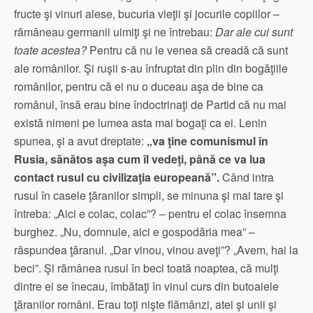
fructe şi vinuri alese, bucuria vieţii şi jocurile copiilor –
rămâneau germanii uimiţi şi ne întrebau:
Dar ale cui sunt
toate acestea?
Pentru că nu le venea să creadă că sunt
ale românilor. Şi ruşii s-au înfruptat din plin din bogăţiile
românilor, pentru că ei nu o duceau aşa de bine ca
românul, însă erau bine îndoctrinaţi de Partid că nu mai
există nimeni pe lumea asta mai bogaţi ca ei. Lenin
spunea, şi a avut dreptate:
„va ţine comunismul în
Rusia, sănătos aşa cum îl vedeţi, până ce va lua
contact rusul cu civilizaţia europeană”.
Când intra
rusul în casele ţăranilor simpli, se minuna şi mai tare şi
întreba: „Aici e colac, colac”? – pentru el colac însemna
burghez. „Nu, domnule, aici e gospodăria mea” –
răspundea ţăranul. „Dar vinou, vinou aveţi”? „Avem, hai la
beci”. Şi rămânea rusul în beci toată noaptea, că mulţi
dintre ei se înecau, îmbătaţi în vinul curs din butoaiele
ţăranilor români. Erau toţi nişte flămânzi, atei şi unii şi