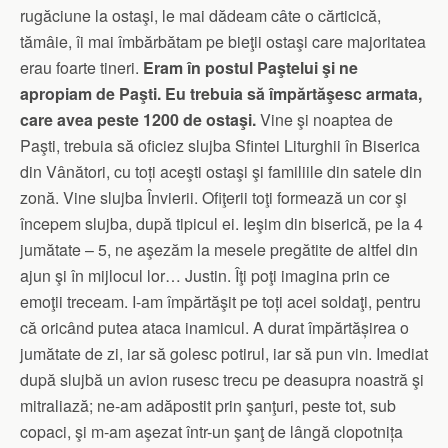
rugăciune la ostaşi, le mai dădeam câte o cărticică,
tămâie, îi mai îmbărbătam pe bieţii ostaşi care majoritatea
erau foarte tineri.
Eram în postul Paştelui şi ne
apropiam de Paşti. Eu trebuia să împărtăşesc armata,
care avea peste 1200 de ostaşi.
Vine şi noaptea de
Paşti, trebuia să oficiez slujba Sfintei Liturghii în Biserica
din Vânători, cu toți aceşti ostaşi şi familiile din satele din
zonă. Vine slujba Învierii. Ofiţerii toţi formează un cor şi
începem slujba, după tipicul ei. Ieşim din biserică, pe la 4
jumătate – 5, ne aşezăm la mesele pregătite de altfel din
ajun şi în mijlocul lor… Justin. Îţi poţi imagina prin ce
emoţii treceam. I-am împărtăşit pe toți acei soldaţi, pentru
că oricând putea ataca inamicul. A durat împărtășirea o
jumătate de zi, iar să golesc potirul, iar să pun vin. Imediat
după slujbă un avion rusesc trecu pe deasupra noastră şi
mitraliază; ne-am adăpostit prin şanţuri, peste tot, sub
copaci, şi m-am aşezat într-un şanţ de lângă clopotnița