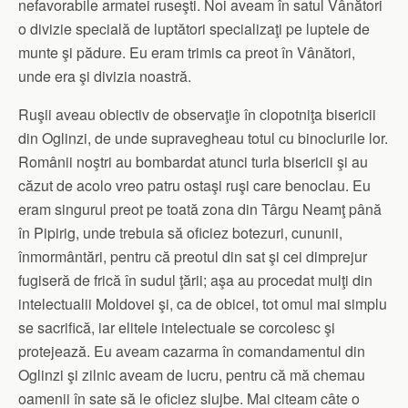
nefavorabile armatei ruseşti. Noi aveam în satul Vânători
o divizie specială de luptători specializaţi pe luptele de
munte şi pădure. Eu eram trimis ca preot în Vânători,
unde era şi divizia noastră.
Ruşii aveau obiectiv de observaţie în clopotniţa bisericii
din Oglinzi, de unde supravegheau totul cu binoclurile lor.
Românii noştri au bombardat atunci turla bisericii şi au
căzut de acolo vreo patru ostaşi ruşi care benoclau. Eu
eram singurul preot pe toată zona din Târgu Neamţ până
în Pipirig, unde trebuia să oficiez botezuri, cununii,
înmormântări, pentru că preotul din sat şi cei dimprejur
fugiseră de frică în sudul ţării; aşa au procedat mulţi din
intelectualii Moldovei şi, ca de obicei, tot omul mai simplu
se sacrifică, iar elitele intelectuale se corcolesc şi
protejează. Eu aveam cazarma în comandamentul din
Oglinzi şi zilnic aveam de lucru, pentru că mă chemau
oamenii în sate să le oficiez slujbe. Mai citeam câte o