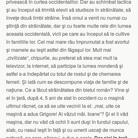
privească în curtea occidentalilor. Dar au schimbat tactica
şi au început să trimită elevii să studieze în străinătate, să
înveţe două limbi străine. Însă omul a venit nu numai cu
ştiinţă din străinătate, dar şi cu foarte multe rele din lumea
aceasta occidentală, vicii pe care au început să le cultive
în familiile lor. Cel mai mare rău împrumutat a fost avortul
şi mamele au ieşit astfel din făgaşul lor. Mult mai
„civilizate”, chipurile, au preferat să stea mai mult la
televizor, la internet, să participe la lumea mondenă şi
astfel s-a îndepărtat cu totul de rostul şi de chemarea
femeii. Şi iată cum se descompune viaţa de familie şi de
naţiune. Ce a făcut străinătatea din bietul român? Vine şi
el în ţară, după 4, 5 ani de stat în occident cu o maşină
ultimul răcnet, ca să se uite vecinii la el: „mai, uite ce
maşină a adus Grigore! Ai văzut măi, Ioane”? Şi ei îi văd
maşina, dar nu văd că ochii îi sunt duşi în fundul capului,
slab, cu nasul ieşit în faţă şi cu umerii uscaţi de munca
nebună, pe care, săracu’, a dus-o acolo.
Dar aici în ţară