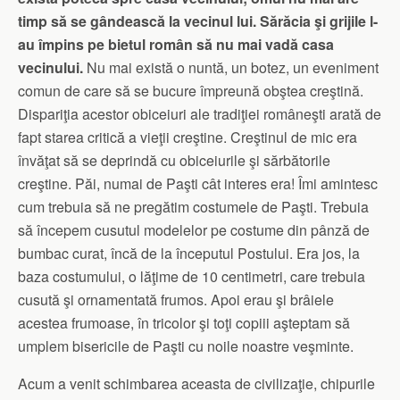
timp să se gândească la vecinul lui. Sărăcia şi grijile l-
au împins pe bietul român să nu mai vadă casa
vecinului.
Nu mai există o nuntă, un botez, un eveniment
comun de care să se bucure împreună obştea creştină.
Dispariţia acestor obiceiuri ale tradiţiei româneşti arată de
fapt starea critică a vieţii creştine. Creştinul de mic era
învăţat să se deprindă cu obiceiurile şi sărbătorile
creştine. Păi, numai de Paşti cât interes era! Îmi amintesc
cum trebuia să ne pregătim costumele de Paşti. Trebuia
să începem cusutul modelelor pe costume din pânză de
bumbac curat, încă de la începutul Postului. Era jos, la
baza costumului, o lăţime de 10 centimetri, care trebuia
cusută şi ornamentată frumos. Apoi erau şi brâiele
acestea frumoase, în tricolor şi toţi copiii aşteptam să
umplem bisericile de Paşti cu noile noastre veşminte.
Acum a venit schimbarea aceasta de civilizaţie, chipurile