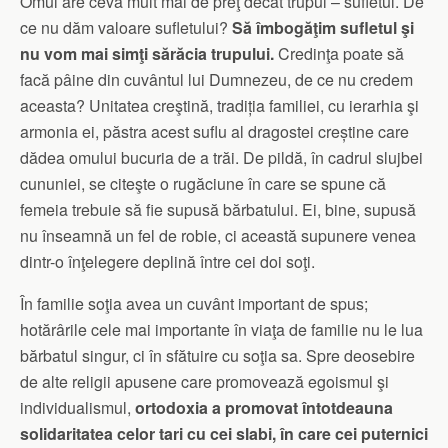
Omul are ceva mult mai de preţ decât trupul – sufletul. De
ce nu dăm valoare sufletului?
Să îmbogăţim sufletul şi
nu vom mai simţi sărăcia trupului.
Credinţa poate să
facă pâine din cuvântul lui Dumnezeu, de ce nu credem
aceasta? Unitatea creştină, tradiția familiei, cu ierarhia şi
armonia ei, păstra acest suflu al dragostei creștine care
dădea omului bucuria de a trăi. De pildă, în cadrul slujbei
cununiei, se citeşte o rugăciune în care se spune că
femeia trebuie să fie supusă bărbatului. Ei, bine, supusă
nu înseamnă un fel de robie, ci această supunere venea
dintr-o înţelegere deplină între cei doi soţi.
În familie soţia avea un cuvânt important de spus;
hotărârile cele mai importante în viaţa de familie nu le lua
bărbatul singur, ci în sfătuire cu soţia sa. Spre deosebire
de alte religii apusene care promovează egoismul şi
individualismul,
ortodoxia a promovat întotdeauna
solidaritatea celor tari cu cei slabi, în care cei puternici