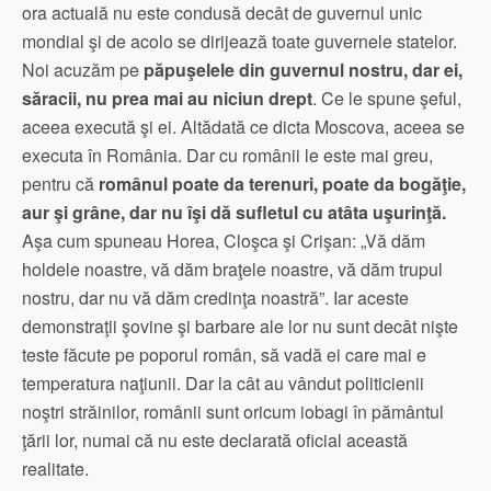
ora actuală nu este condusă decât de guvernul unic
mondial şi de acolo se dirijează toate guvernele statelor.
Noi acuzăm pe
păpuşelele din guvernul nostru, dar ei,
săracii, nu prea mai au niciun drept
. Ce le spune şeful,
aceea execută şi ei. Altădată ce dicta Moscova, aceea se
executa în România. Dar cu românii le este mai greu,
pentru că
românul poate da terenuri, poate da bogăţie,
aur şi grâne, dar nu îşi dă sufletul cu atâta uşurinţă.
Aşa cum spuneau Horea, Cloşca şi Crişan: „Vă dăm
holdele noastre, vă dăm braţele noastre, vă dăm trupul
nostru, dar nu vă dăm credinţa noastră”. Iar aceste
demonstraţii şovine şi barbare ale lor nu sunt decât nişte
teste făcute pe poporul român, să vadă ei care mai e
temperatura naţiunii. Dar la cât au vândut politicienii
noştri străinilor, românii sunt oricum iobagi în pământul
ţării lor, numai că nu este declarată oficial această
realitate.