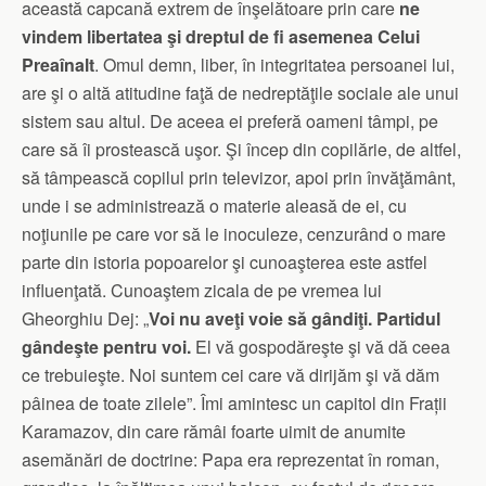
această capcană extrem de înşelătoare prin care
ne
vindem libertatea şi dreptul de fi asemenea Celui
Preaînalt
. Omul demn, liber, în integritatea persoanei lui,
are şi o altă atitudine faţă de nedreptăţile sociale ale unui
sistem sau altul. De aceea ei preferă oameni tâmpi, pe
care să îi prostească uşor. Şi încep din copilărie, de altfel,
să tâmpească copilul prin televizor, apoi prin învăţământ,
unde i se administrează o materie aleasă de ei, cu
noţiunile pe care vor să le inoculeze, cenzurând o mare
parte din istoria popoarelor şi cunoaşterea este astfel
influenţată. Cunoaştem zicala de pe vremea lui
Gheorghiu Dej: „
Voi nu aveţi voie să gândiţi. Partidul
gândeşte pentru voi.
El vă gospodăreşte şi vă dă ceea
ce trebuieşte. Noi suntem cei care vă dirijăm şi vă dăm
pâinea de toate zilele”. Îmi amintesc un capitol din Frații
Karamazov, din care rămâi foarte uimit de anumite
asemănări de doctrine: Papa era reprezentat în roman,