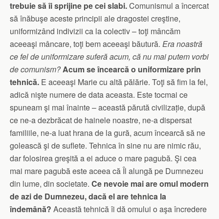
trebuie să îi sprijine pe cei slabi.
Comunismul a încercat
să înăbuşe aceste principii ale dragostei creştine,
uniformizând indivizii ca la colectiv – toţi mâncăm
aceeaşi mâncare, toţi bem aceeaşi băutură.
Era noastră
ce fel de uniformizare suferă acum, că nu mai putem vorbi
de comunism?
Acum se încearcă o uniformizare prin
tehnică.
E aceeaşi Marie cu altă pălărie. Toţi să fim la fel,
adică nişte numere de data aceasta. Este tocmai ce
spuneam şi mai înainte – această părută civilizație, după
ce ne-a dezbrăcat de hainele noastre, ne-a dispersat
familiile, ne-a luat hrana de la gură, acum încearcă să ne
golească şi de suflete. Tehnica în sine nu are nimic rău,
dar folosirea greşită a ei aduce o mare pagubă. Şi cea
mai mare pagubă este aceea că Îl alungă pe Dumnezeu
din lume, din societate.
Ce nevoie mai are omul modern
de azi de Dumnezeu, dacă el are tehnica la
îndemână?
Această tehnică îi dă omului o aşa încredere