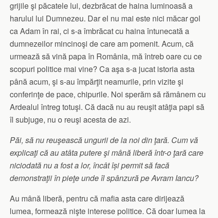
grijile şi păcatele lui, dezbrăcat de haina luminoasă a
harului lui Dumnezeu. Dar el nu mai este nici măcar gol
ca Adam în rai, ci s-a îmbrăcat cu haina întunecată a
dumnezeilor mincinoşi de care am pomenit. Acum, că
urmează să vină papa în România, mă întreb oare cu ce
scopuri politice mai vine? Ca aşa s-a jucat istoria asta
până acum, şi s-au împărţit neamurile, prin vizite şi
conferinţe de pace, chipurile. Noi sperăm să rămânem cu
Ardealul întreg totuşi. Că dacă nu au reuşit atâţia papi să
îl subjuge, nu o reuşi acesta de azi.
Păi, să nu reuşească ungurii de la noi din ţară. Cum vă
explicaţi că au atâta putere şi mână liberă într-o ţară care
niciodată nu a fost a lor, încât î
ș
i permit să facă
demonstraţii în pieţe unde îl spânzură pe Avram Iancu?
Au mână liberă, pentru că mafia asta care dirijează
lumea, formează nişte interese politice. Că doar lumea la