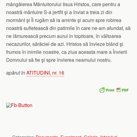
mângâierea Mântuitorului Iisus Hristos, care pentru a
noastră mântuire S-a jertfit şi a înviat a treia zi din
mormânt şi Îl rugăm să ia aminte şi acum spre robirea
noastră sufletească din patimile în care ne-am afundat, să
ne lămurească precum aurul în topitoare, în vâltoarea
necazurilor, sărăciei de azi. Hristos să învieze blând şi
frumos în inimile noastre, ca ziua aceasta mare a Învierii
Domnului să fie şi spre învierea neamului nostru.
apărut în
ATITUDINI, nr. 16
Categories:
Documente
,
Eveniment
,
Galerie
,
Interviuri
,