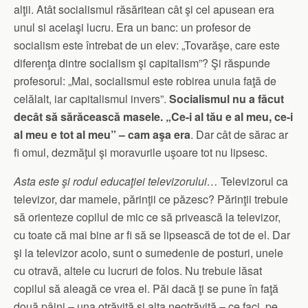
alţii. Atât socialismul răsăritean cât şi cel apusean era
unul si acelaşi lucru. Era un banc: un profesor de
socialism este întrebat de un elev: „Tovarăşe, care este
diferenţa dintre socialism şi capitalism”? Şi răspunde
profesorul: „Mai, socialismul este robirea unuia faţă de
celălalt, iar capitalismul invers”.
Socialismul nu a făcut
decât să sărăcească masele. „Ce-i al tău e al meu, ce-i
al meu e tot al meu” – cam aşa era
. Dar cât de sărac ar
fi omul, dezmăţul şi moravurile uşoare tot nu lipsesc.
Asta este şi rodul educaţiei televizorului…
Televizorul ca
televizor, dar mamele, părinţii ce păzesc? Părinţii trebuie
să orienteze copilul de mic ce să privească la televizor,
cu toate că mai bine ar fi să se lipsească de tot de el. Dar
şi la televizor acolo, sunt o sumedenie de posturi, unele
cu otravă, altele cu lucruri de folos. Nu trebuie lăsat
copilul să aleagă ce vrea el. Păi dacă ţi se pune în faţă
două pâini – una otrăvită şi alta neotrăvită – ce faci, pe