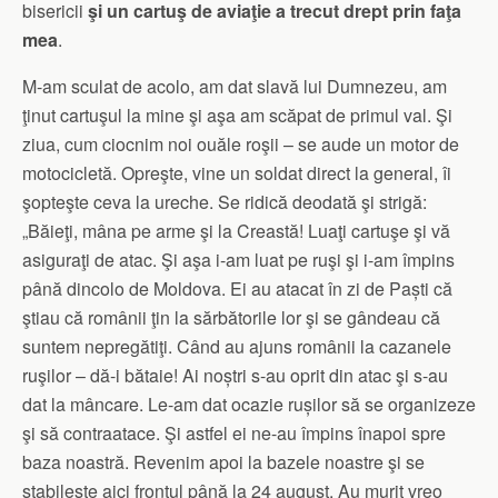
bisericii
şi un cartuş de aviaţie a trecut drept prin faţa
mea
.
M-am sculat de acolo, am dat slavă lui Dumnezeu, am
ţinut cartuşul la mine şi aşa am scăpat de primul val. Şi
ziua, cum ciocnim noi ouăle roşii – se aude un motor de
motocicletă. Opreşte, vine un soldat direct la general, îi
şopteşte ceva la ureche. Se ridică deodată şi strigă:
„Băieţi, mâna pe arme şi la Creastă! Luaţi cartuşe şi vă
asiguraţi de atac. Şi aşa i-am luat pe ruşi şi i-am împins
până dincolo de Moldova. Ei au atacat în zi de Paști că
ştiau că românii ţin la sărbătorile lor şi se gândeau că
suntem nepregătiţi. Când au ajuns românii la cazanele
ruşilor – dă-i bătaie! Ai noștri s-au oprit din atac şi s-au
dat la mâncare. Le-am dat ocazie rușilor să se organizeze
şi să contraatace. Şi astfel ei ne-au împins înapoi spre
baza noastră. Revenim apoi la bazele noastre şi se
stabileşte aici frontul până la 24 august. Au murit vreo