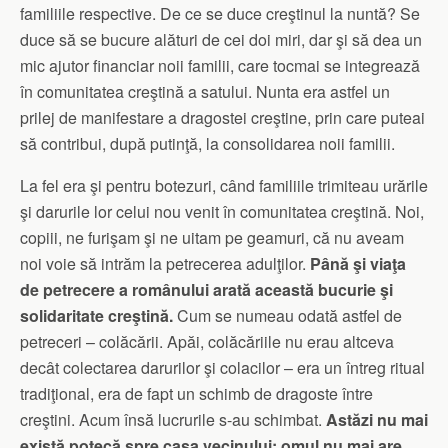
familiile respective. De ce se duce creştinul la nuntă? Se
duce să se bucure alături de cei doi miri, dar şi să dea un
mic ajutor financiar noii familii, care tocmai se integrează
în comunitatea creştină a satului. Nunta era astfel un
prilej de manifestare a dragostei creştine, prin care puteai
să contribui, după putinţă, la consolidarea noii familii.
La fel era şi pentru botezuri, când familiile trimiteau urările
şi darurile lor celui nou venit în comunitatea creştină. Noi,
copiii, ne furişam şi ne uitam pe geamuri, că nu aveam
noi voie să intrăm la petrecerea adulţilor.
Până şi viaţa
de petrecere a românului arată această bucurie şi
solidaritate creştină.
Cum se numeau odată astfel de
petreceri – colăcării. Apăi, colăcăriile nu erau altceva
decât colectarea darurilor şi colacilor – era un întreg ritual
tradiţional, era de fapt un schimb de dragoste între
creştini. Acum însă lucrurile s-au schimbat.
Astăzi nu mai
există potecă spre casa vecinului; omul nu mai are