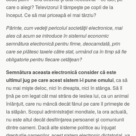
care o alegi? Televizorul îl tâmpeşte pe copil de la
început. Ce să mai priceapă el mai târziu?
Părinte, cum vedeţi pericolul societăţii electronice, mai
ales că acum se introduce în sistemul economic
semnătura electronică pentru firme, deocamdată, prin
care se plătesc taxele către stat, urmând ca în timp să fie
obligatorie pentru fiecare cetăţean?
Semnătura aceasta electronică consider că este
ultimul jug pe care acest sistem i-l pune omului
, ca să
nu mai mişte deloc, nici în dreapta, nici în stânga. Să îl
ţină pe om legat cât mai strâns de ieslea lui, ca un animal
înlănţuit, care nu mâncă decât fânul pe care îl primeşte de
la stăpân. Scopul administraţiei mondiale, la ora actuală,
nu este altul decât desfiinţarea persoanei şi comuniunii
dintre oameni. Dacă alte sisteme politice au înjugat
drepturile oamenilor, acest sistem electronic dictatorial, va