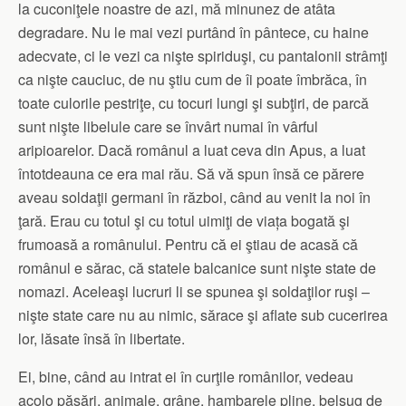
la cuconiţele noastre de azi, mă minunez de atâta
degradare. Nu le mai vezi purtând în pântece, cu haine
adecvate, ci le vezi ca nişte spiriduşi, cu pantalonii strâmţi
ca nişte cauciuc, de nu ştiu cum de îi poate îmbrăca, în
toate culorile pestriţe, cu tocuri lungi şi subţiri, de parcă
sunt nişte libelule care se învârt numai în vârful
aripioarelor. Dacă românul a luat ceva din Apus, a luat
întotdeauna ce era mai rău. Să vă spun însă ce părere
aveau soldaţii germani în război, când au venit la noi în
ţară. Erau cu totul şi cu totul uimiţi de viața bogată şi
frumoasă a românului. Pentru că ei ştiau de acasă că
românul e sărac, că statele balcanice sunt nişte state de
nomazi. Aceleaşi lucruri li se spunea şi soldaţilor ruşi –
nişte state care nu au nimic, sărace şi aflate sub cucerirea
lor, lăsate însă în libertate.
Ei, bine, când au intrat ei în curţile românilor, vedeau
acolo păsări, animale, grâne, hambarele pline, belşug de