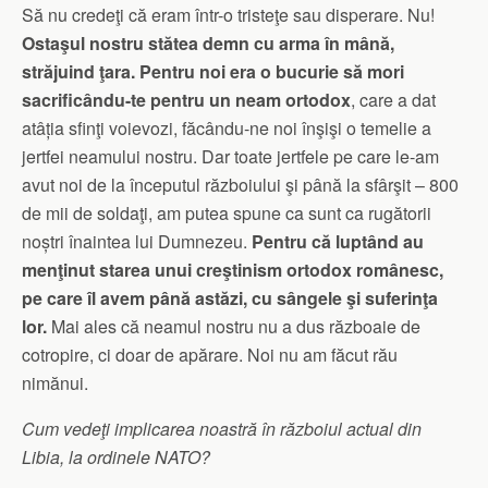
Să nu credeţi că eram într-o tristeţe sau disperare. Nu!
Ostaşul nostru stătea demn cu arma în mână,
străjuind ţara. Pentru noi era o bucurie să mori
sacrificându-te pentru un neam ortodox
, care a dat
atâția sfinţi voievozi, făcându-ne noi înşişi o temelie a
jertfei neamului nostru. Dar toate jertfele pe care le-am
avut noi de la începutul războiului şi până la sfârşit – 800
de mii de soldaţi, am putea spune ca sunt ca rugătorii
noștri înaintea lui Dumnezeu.
Pentru că luptând au
menţinut starea unui creştinism ortodox românesc,
pe care îl avem până astăzi, cu sângele şi suferinţa
lor.
Mai ales că neamul nostru nu a dus războaie de
cotropire, ci doar de apărare. Noi nu am făcut rău
nimănui.
Cum vedeţi implicarea noastră în războiul actual din
Libia, la ordinele NATO?