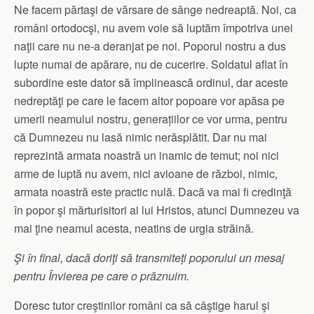
Ne facem părtaşi de vărsare de sânge nedreaptă. Noi, ca
români ortodocşi, nu avem voie să luptăm împotriva unei
naţii care nu ne-a deranjat pe noi. Poporul nostru a dus
lupte numai de apărare, nu de cucerire. Soldatul aflat în
subordine este dator să împlinească ordinul, dar aceste
nedreptăţi pe care le facem altor popoare vor apăsa pe
umerii neamului nostru, generațiilor ce vor urma, pentru
că Dumnezeu nu lasă nimic nerăsplătit. Dar nu mai
reprezintă armata noastră un inamic de temut; noi nici
arme de luptă nu avem, nici avioane de război, nimic,
armata noastră este practic nulă. Dacă va mai fi credinţă
în popor şi mărturisitori ai lui Hristos, atunci Dumnezeu va
mai ţine neamul acesta, neatins de urgia străină.
Şi în final, dacă doriţi să transmite
ț
i poporului un mesaj
pentru Învierea pe care o prăznuim.
Doresc tutor creştinilor români ca să câştige harul şi