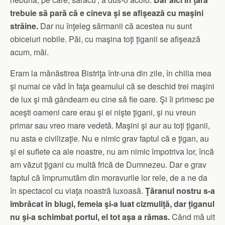
trebuie să pară că e cineva şi se afişează cu maşini
străine.
Dar nu înţeleg sărmanii că acestea nu sunt
obiceiuri nobile. Păi, cu maşina toţi țiganii se afişează
acum, măi.
Eram la mănăstirea Bistriţa într-una din zile, în chilia mea
şi numai ce văd în faţa geamului că se deschid trei maşini
de lux şi mă gândeam eu cine să fie oare. Şi îi primesc pe
aceşti oameni care erau şi ei nişte ţigani, şi nu vreun
primar sau vreo mare vedetă. Maşini şi aur au toţi ţiganii,
nu asta e civilizaţie. Nu e nimic grav faptul că e ţigan, au
şi ei suflete ca ale noastre, nu am nimic împotriva lor, încă
am văzut ţigani cu multă frică de Dumnezeu. Dar e grav
faptul că împrumutăm din moravurile lor rele, de a ne da
în spectacol cu viaţa noastră luxoasă.
Ţăranul nostru s-a
îmbrăcat în blugi, femeia şi-a luat cizmuliţă, dar ţiganul
nu şi-a schimbat portul, el tot aşa a rămas.
Când mă uit