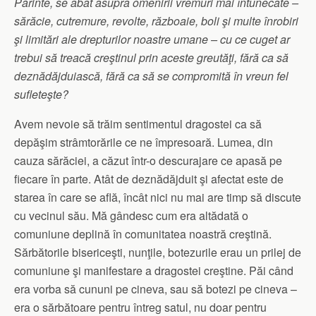
Părinte, se abat asupra omenirii vremuri mai întunecate –
sărăcie, cutremure, revolte, războaie, boli şi multe înrobiri
şi limitări ale drepturilor noastre umane – cu ce cuget ar
trebui să treacă creştinul prin aceste greutăţi, fără ca să
deznădăjduiască, fără ca să se compromită în vreun fel
sufleteşte?
Avem nevoie să trăim sentimentul dragostei ca să
depăşim strâmtorările ce ne împresoară. Lumea, din
cauza sărăciei, a căzut într-o descurajare ce apasă pe
fiecare în parte. Atât de deznădăjduit şi afectat este de
starea în care se află, încât nici nu mai are timp să discute
cu vecinul său. Mă gândesc cum era altădată o
comuniune deplină în comunitatea noastră creştină.
Sărbătorile bisericeşti, nunţile, botezurile erau un prilej de
comuniune şi manifestare a dragostei creştine. Păi când
era vorba să cununi pe cineva, sau să botezi pe cineva –
era o sărbătoare pentru întreg satul, nu doar pentru