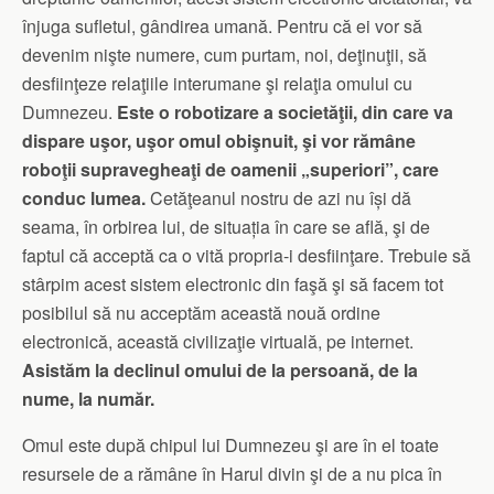
înjuga sufletul, gândirea umană. Pentru că ei vor să
devenim nişte numere, cum purtam, noi, deţinuţii, să
desfiinţeze relaţiile interumane şi relaţia omului cu
Dumnezeu.
Este o robotizare a societăţii, din care va
dispare uşor, uşor omul obişnuit, şi vor rămâne
roboţii supravegheaţi de oamenii „superiori”, care
conduc lumea.
Cetăţeanul nostru de azi nu își dă
seama, în orbirea lui, de situația în care se află, şi de
faptul că acceptă ca o vită propria-i desfiinţare. Trebuie să
stârpim acest sistem electronic din faşă şi să facem tot
posibilul să nu acceptăm această nouă ordine
electronică, această civilizaţie virtuală, pe internet.
Asistăm la declinul omului de la persoană, de la
nume, la număr.
Omul este după chipul lui Dumnezeu şi are în el toate
resursele de a rămâne în Harul divin şi de a nu pica în