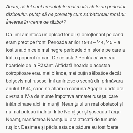
Acum, că tot sunt ameninţate mai multe state de pericolul
războiului, pute
ț
i să ne povestiţi cum
sărbătoreau românii
Învierea în vreme de război?
Da, îmi amintesc un episod teribil şi emoţionant pe când
eram preot pe front. Perioada anilor 1943 – ’44, ’45 – a
fost una din cele mai negre perioade din istorie pe care a
trăit-o poporul român. De ce asta? Pentru că veneau
hoardele de la Răsărit. Altădată hoardele acestea
cotropitoare erau mai blânde, mai puţin sălbatice decât
bolşevismul rusesc. Îmi amintesc o scenă din primăvara
anului 1944, când ne aflam în comuna Agapia, unde era
divizia a IV-a de munte împotriva armatei ruseşti, care
întâmpinase aici, în munţii Neamţului un real obstacol şi
nu mai puteau înainta. Între Nemţişor şi şoseaua Târgu
Neamţ, mănăstirea Neamţului era atacată de tunurile
ruşilor. Desimea şi pâcla asta de pădure au fost foarte