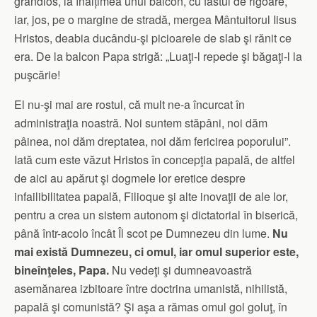
grandios, la înălțimea unui balcon, cu fastul de rigoare,
iar, jos, pe o margine de stradă, mergea Mântuitorul Iisus
Hristos, deabia ducându-şi picioarele de slab şi rănit ce
era. De la balcon Papa strigă: „Luaţi-l repede şi băgaţi-l la
puşcărie!
El nu-şi mai are rostul, că mult ne-a încurcat în
administraţia noastră. Noi suntem stăpâni, noi dăm
pâinea, noi dăm dreptatea, noi dăm fericirea poporului”.
Iată cum este văzut Hristos în concepţia papală, de altfel
de aici au apărut şi dogmele lor eretice despre
infailibilitatea papală, Filioque şi alte inovaţii de ale lor,
pentru a crea un sistem autonom şi dictatorial în biserică,
până într-acolo încât Îl scot pe Dumnezeu din lume.
Nu
mai există Dumnezeu, ci omul, iar omul superior este,
bineînţeles, Papa.
Nu vedeţi şi dumneavoastră
asemănarea izbitoare între doctrina umanistă, nihilistă,
papală şi comunistă? Şi aşa a rămas omul gol goluţ, în