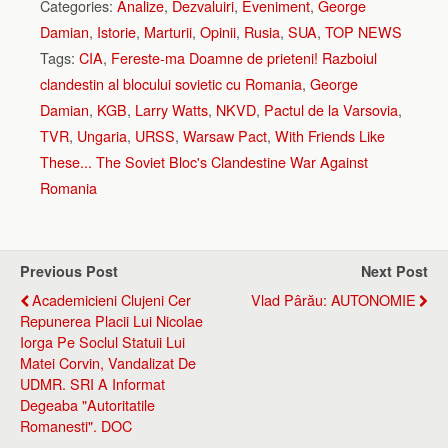
Categories:
Analize
,
Dezvaluiri
,
Eveniment
,
George
Damian
,
Istorie
,
Marturii
,
Opinii
,
Rusia
,
SUA
,
TOP NEWS
Tags:
CIA
,
Fereste-ma Doamne de prieteni! Razboiul
clandestin al blocului sovietic cu Romania
,
George
Damian
,
KGB
,
Larry Watts
,
NKVD
,
Pactul de la Varsovia
,
TVR
,
Ungaria
,
URSS
,
Warsaw Pact
,
With Friends Like
These... The Soviet Bloc's Clandestine War Against
Romania
Previous Post
Next Post
Academicieni Clujeni Cer
Vlad Pârău: AUTONOMIE
Repunerea Placii Lui Nicolae
Iorga Pe Soclul Statuii Lui
Matei Corvin, Vandalizat De
UDMR. SRI A Informat
Degeaba "autoritatile
Romanesti". DOC