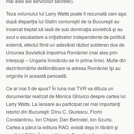
mai ales ale serviciilor secrete!).
Teza volumului lui Larry Watts poate fi rezumată cam aşa:
după dispariţia lui Stalin comuniştii de la Bucureşti au
încercat treptat să iasă de sub dominaţia sovietică şi au
avut o escaladare a iniţiativelor independente de politică
externă, efectul fiind un adevărat război subteran dus de
Uniunea Sovietică împotriva României (mai ales prin
interpuşi – Ungaria înrolându-se în prima linie). Multe din
dezinformările defăimătoare la adresa României îşi au
originile în această perioadă.
Ce ar mai fi de spus? În luna mai TVR va difuza un
documentar realizat de Monica Ghiurco despre cartea lui
Larry Watts. La lansare au participat cei mai importanţi
istorici din Bucureşti: Dinu C. Giurescu, Florin
Constantiniu, Ion Chiper, Dan Berindei, Ion Scurtu.
Cartea a părut la editura RAO, există deja în librării şi