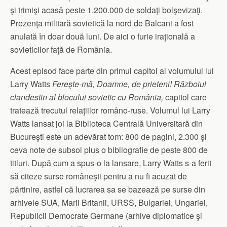
şi trimişi acasă peste 1.200.000 de soldaţi bolşevizaţi.
Prezenţa militară sovietică la nord de Balcani a fost
anulată în doar două luni. De aici o furie iraţională a
sovieticilor faţă de România.
Acest episod face parte din primul capitol al volumului lui
Larry Watts
Fereşte-mă, Doamne, de prieteni! Războiul
clandestin al blocului sovietic cu România,
capitol care
tratează trecutul relaţiilor româno-ruse. Volumul lui Larry
Watts lansat joi la Biblioteca Centrală Universitară din
Bucureşti este un adevărat tom: 800 de pagini, 2.300 şi
ceva note de subsol plus o bibliografie de peste 800 de
titluri. După cum a spus-o la lansare, Larry Watts s-a ferit
să citeze surse româneşti pentru a nu fi acuzat de
părtinire, astfel că lucrarea sa se bazează pe surse din
arhivele SUA, Marii Britanii, URSS, Bulgariei, Ungariei,
Republicii Democrate Germane (arhive diplomatice şi