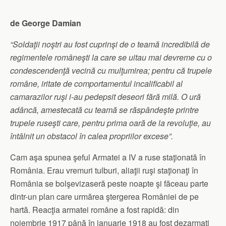
de George Damian
“Soldaţii noştri au fost cuprinşi de o teamă incredibilă de
regimentele româneşti la care se uitau mai devreme cu o
condescendenţă vecină cu mulţumirea; pentru că trupele
române, iritate de comportamentul incalificabil al
camarazilor ruşi i-au pedepsit deseori fără milă. O ură
adâncă, amestecată cu teamă se răspândeşte printre
trupele ruseşti care, pentru prima oară de la revoluţie, au
întâlnit un obstacol în calea propriilor excese”.
Cam aşa spunea şeful Armatei a IV a ruse staţionată în
România. Erau vremuri tulburi, aliaţii ruşi staţionaţi în
România se bolşevizaseră peste noapte şi făceau parte
dintr-un plan care urmărea ştergerea României de pe
hartă. Reacţia armatei române a fost rapidă: din
noiembrie 1917 până în ianuarie 1918 au fost dezarmaţi