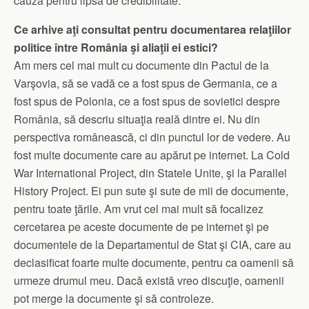
cauză pentru lipsa de credibilitate.
Ce arhive aţi consultat pentru documentarea relaţiilor
politice între România şi aliaţii ei estici?
Am mers cel mai mult cu documente din Pactul de la
Varşovia, să se vadă ce a fost spus de Germania, ce a
fost spus de Polonia, ce a fost spus de sovietici despre
România, să descriu situaţia reală dintre ei. Nu din
perspectiva românească, ci din punctul lor de vedere. Au
fost multe documente care au apărut pe internet. La Cold
War International Project, din Statele Unite, şi la Parallel
History Project. Ei pun sute şi sute de mii de documente,
pentru toate ţările. Am vrut cel mai mult să focalizez
cercetarea pe aceste documente de pe internet şi pe
documentele de la Departamentul de Stat şi CIA, care au
declasificat foarte multe documente, pentru ca oamenii să
urmeze drumul meu. Dacă există vreo discuţie, oamenii
pot merge la documente şi să controleze.