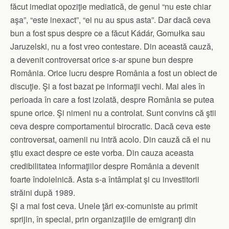
făcut imediat opoziţie mediatică, de genul “nu este chiar
aşa”, “este inexact”, “ei nu au spus asta”. Dar dacă ceva
bun a fost spus despre ce a făcut Kádár, Gomułka sau
Jaruzelski, nu a fost vreo contestare. Din această cauză,
a devenit controversat orice s-ar spune bun despre
România. Orice lucru despre România a fost un obiect de
discuţie. Şi a fost bazat pe informaţii vechi. Mai ales în
perioada în care a fost izolată, despre România se putea
spune orice. Şi nimeni nu a controlat. Sunt convins că ştii
ceva despre comportamentul birocratic. Dacă ceva este
controversat, oamenii nu intră acolo. Din cauză că ei nu
ştiu exact despre ce este vorba. Din cauza aceasta
credibilitatea informaţiilor despre România a devenit
foarte îndoielnică. Asta s-a întâmplat şi cu investitorii
străini după 1989.
Şi a mai fost ceva. Unele ţări ex-comuniste au primit
sprijin, în special, prin organizaţiile de emigranţi din