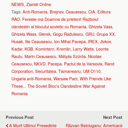
NEWS
,
Ziaristi Online
Tags:
Anti-Romania
,
Brejnev
,
Ceausescu
,
CIA
,
Editura
RAO
,
Fereste-ma Doamne de prieteni! Razboiul
clandestin al blocului sovietic cu Romania
,
Ghizela Vass
,
Ghizela Wass
,
Gierek
,
Gogu Radulescu
,
GRU
,
Grupa XX
,
Husak
,
Ilie Ceausescu
,
Ion Mihai Pacepa
,
IREX
,
Jivkov
,
Kadar
,
KGB
,
Komintern
,
Kremlin
,
Larry Watts
,
Leonte
Rautu
,
Marin Ceausescu
,
Mátyás Szürös
,
Nicolae
Ceausescu
,
NKVD
,
Pacepa
,
Pactul de la Varsovia
,
Rand
Corporation
,
Securitatea
,
Tismaneanu
,
UM O110
,
Ungaria anti-Romania
,
Warsaw Pact
,
With Friends Like
These... The Soviet Bloc's Clandestine War Against
Romania
Previous Post
Next Post
A Murit Ultimul Presedinte
Răzvan Belciuganu: Americanii