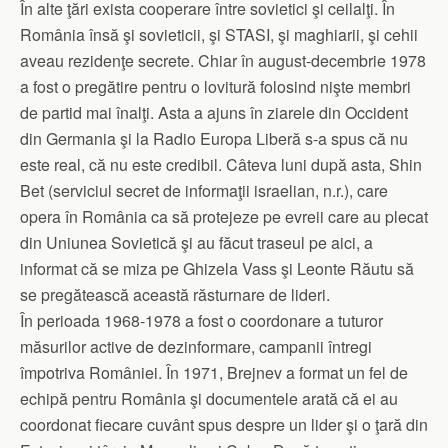
În alte ţări exista cooperare între sovietici şi ceilalţi. În
România însă şi sovieticii, şi STASI, şi maghiarii, şi cehii
aveau rezidenţe secrete. Chiar în august-decembrie 1978
a fost o pregătire pentru o lovitură folosind nişte membri
de partid mai înalţi. Asta a ajuns în ziarele din Occident
din Germania şi la Radio Europa Liberă s-a spus că nu
este real, că nu este credibil. Câteva luni după asta, Shin
Bet (serviciul secret de informaţii israelian, n.r.), care
opera în România ca să protejeze pe evreii care au plecat
din Uniunea Sovietică şi au făcut traseul pe aici, a
informat că se miza pe Ghizela Vass şi Leonte Răutu să
se pregătească această răsturnare de lideri.
În perioada 1968-1978 a fost o coordonare a tuturor
măsurilor active de dezinformare, campanii întregi
împotriva României. În 1971, Brejnev a format un fel de
echipă pentru România şi documentele arată că ei au
coordonat fiecare cuvânt spus despre un lider şi o ţară din