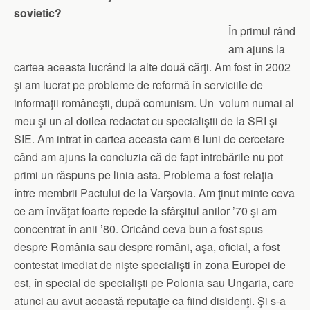
sovietic?
În primul rând
am ajuns la
cartea aceasta lucrând la alte două cărţi. Am fost în 2002
şi am lucrat pe probleme de reformă în serviciile de
informaţii româneşti, după comunism. Un volum numai al
meu şi un al doilea redactat cu specialiştii de la SRI şi
SIE. Am intrat în cartea aceasta cam 6 luni de cercetare
când am ajuns la concluzia că de fapt întrebările nu pot
primi un răspuns pe linia asta. Problema a fost relaţia
între membrii Pactului de la Varşovia. Am ţinut minte ceva
ce am învăţat foarte repede la sfârşitul anilor ’70 şi am
concentrat în anii ’80. Oricând ceva bun a fost spus
despre România sau despre români, aşa, oficial, a fost
contestat imediat de nişte specialişti în zona Europei de
est, în special de specialişti pe Polonia sau Ungaria, care
atunci au avut această reputaţie ca fiind disidenţi. Şi s-a