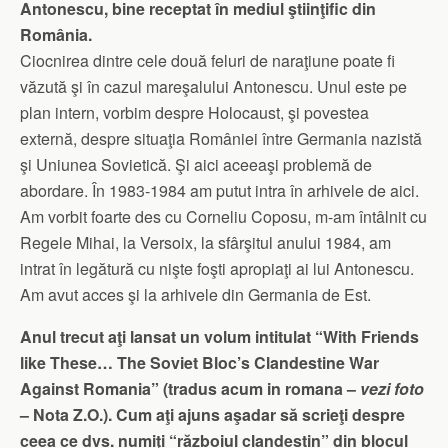
Antonescu, bine receptat în mediul ştiinţific din
România.
Ciocnirea dintre cele două feluri de naraţiune poate fi
văzută şi în cazul mareşalului Antonescu. Unul este pe
plan intern, vorbim despre Holocaust, şi povestea
externă, despre situaţia României între Germania nazistă
şi Uniunea Sovietică. Şi aici aceeaşi problemă de
abordare. În 1983-1984 am putut intra în arhivele de aici.
Am vorbit foarte des cu Corneliu Coposu, m-am întâlnit cu
Regele Mihai, la Versoix, la sfârşitul anului 1984, am
intrat în legătură cu nişte foşti apropiaţi ai lui Antonescu.
Am avut acces şi la arhivele din Germania de Est.
Anul trecut aţi lansat un volum intitulat “With Friends
like These… The Soviet Bloc’s Clandestine War
Against Romania” (tradus acum in romana –
vezi foto
– Nota Z.O.). Cum aţi ajuns aşadar să scrieţi despre
ceea ce dvs. numiţi “războiul clandestin” din blocul