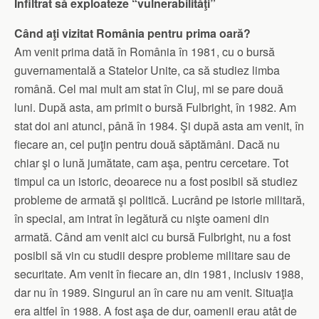
Infiltrat să exploateze “vulnerabilităţi”
Când aţi vizitat România pentru prima oară?
Am venit prima dată în România în 1981, cu o bursă
guvernamentală a Statelor Unite, ca să studiez limba
română. Cel mai mult am stat în Cluj, mi se pare două
luni. După asta, am primit o bursă Fulbright, în 1982. Am
stat doi ani atunci, până în 1984. Şi după asta am venit, în
fiecare an, cel puţin pentru două săptămâni. Dacă nu
chiar şi o lună jumătate, cam aşa, pentru cercetare. Tot
timpul ca un istoric, deoarece nu a fost posibil să studiez
probleme de armată şi politică. Lucrând pe istorie militară,
în special, am intrat în legătură cu nişte oameni din
armată. Când am venit aici cu bursă Fulbright, nu a fost
posibil să vin cu studii despre probleme militare sau de
securitate. Am venit în fiecare an, din 1981, inclusiv 1988,
dar nu în 1989. Singurul an în care nu am venit. Situaţia
era altfel în 1988. A fost aşa de dur, oamenii erau atât de