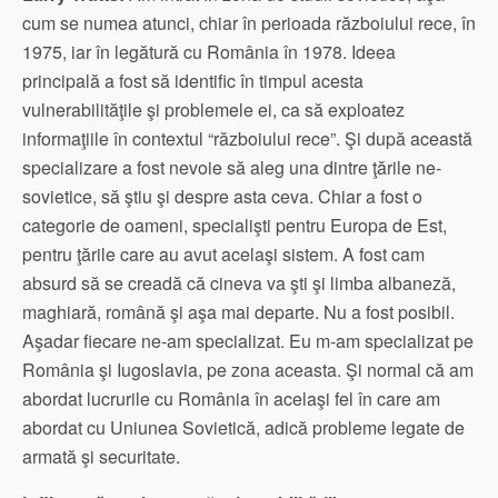
cum se numea atunci, chiar în perioada războiului rece, în
1975, iar în legătură cu România în 1978. Ideea
principală a fost să identific în timpul acesta
vulnerabilităţile şi problemele ei, ca să exploatez
informaţiile în contextul “războiului rece”. Şi după această
specializare a fost nevoie să aleg una dintre ţările ne-
sovietice, să ştiu şi despre asta ceva. Chiar a fost o
categorie de oameni, specialişti pentru Europa de Est,
pentru ţările care au avut acelaşi sistem. A fost cam
absurd să se creadă că cineva va şti şi limba albaneză,
maghiară, română şi aşa mai departe. Nu a fost posibil.
Aşadar fiecare ne-am specializat. Eu m-am specializat pe
România şi Iugoslavia, pe zona aceasta. Şi normal că am
abordat lucrurile cu România în acelaşi fel în care am
abordat cu Uniunea Sovietică, adică probleme legate de
armată şi securitate.