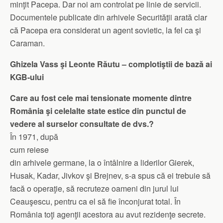
minţit Pacepa. Dar noi am controlat pe linie de servicii.
Documentele publicate din arhivele Securităţii arată clar
că Pacepa era considerat un agent sovietic, la fel ca şi
Caraman.
Ghizela Vass şi Leonte Răutu – complotiştii de bază ai
KGB-ului
Care au fost cele mai tensionate momente dintre
România şi celelalte state estice din punctul de
vedere al surselor consultate de dvs.?
În 1971, după
cum reiese
din arhivele germane, la o întâlnire a liderilor Gierek,
Husak, Kadar, Jivkov şi Brejnev, s-a spus că ei trebuie să
facă o operaţie, să recruteze oameni din jurul lui
Ceauşescu, pentru ca el să fie înconjurat total. În
România toţi agenţii acestora au avut rezidenţe secrete.