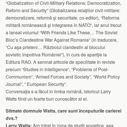
“Globalization of Civil-Military Relations: Democratization,
Reform and Security” (Globalizarea relaţiilor civil-militare:
democratizare, reformă şi securitate, co-editor), “Reforma
militară românească şi integrarea în NATO”, iar anul trecut
a lansat volumul “With Friends Like These… The Soviet
Bloc’s Clandestine War Against Romania” (în traducere,
“Cu aşa prieteni… Războiul clandestin al blocului
sovietic împotriva României”), în curs de apariţie la
Editura RAO. A semnat articole de specilitate în reviste
precum “Studies in Intelligence”, “Problems of Post-
Communism”, “Armed Forces and Society”, “World Policy
Journal”, ” European Security”.
Conversaţia s-a făcut în limba română, istoricul Larry
Watts fiind un foarte bun cunoscător al ei.
Stimate domnule Watts, care sunt începuturile carierei
dvs.?
Larry Watts:
Am intrat în zona de studii sovietice, aşa