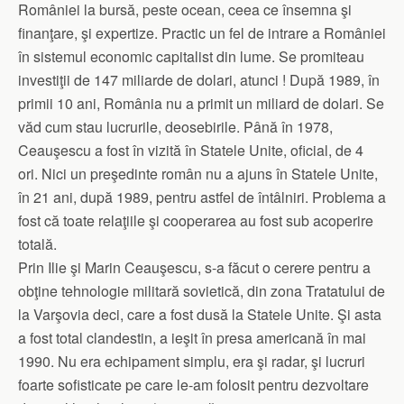
României la bursă, peste ocean, ceea ce însemna şi
finanţare, şi expertize. Practic un fel de intrare a României
în sistemul economic capitalist din lume. Se promiteau
investiţii de 147 miliarde de dolari, atunci ! După 1989, în
primii 10 ani, România nu a primit un miliard de dolari. Se
văd cum stau lucrurile, deosebirile. Până în 1978,
Ceauşescu a fost în vizită în Statele Unite, oficial, de 4
ori. Nici un preşedinte român nu a ajuns în Statele Unite,
în 21 ani, după 1989, pentru astfel de întâlniri. Problema a
fost că toate relaţiile şi cooperarea au fost sub acoperire
totală.
Prin Ilie şi Marin Ceauşescu, s-a făcut o cerere pentru a
obţine tehnologie militară sovietică, din zona Tratatului de
la Varşovia deci, care a fost dusă la Statele Unite. Şi asta
a fost total clandestin, a ieşit în presa americană în mai
1990. Nu era echipament simplu, era şi radar, şi lucruri
foarte sofisticate pe care le-am folosit pentru dezvoltare