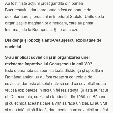
Au fost nişte acţiuni prost gândite din partea
Bucureştiului, dar mare parte a fost campanie de
dezinformare şi presiuni în interiorul Statelor Unite de la
organizaţiile maghiarilor americani, care au primit
informaţii de la Budapesta. Şi le-au crezut.
Disidenţa şi opoziţia anti-Ceauşescu exploatate de
sovietici
S-au implicat sovieticii şi în organizarea unei
rezistenţe împotriva lui Ceauşescu în anii ’80?
Este o paranoia să spun că toată disidenţa şi opoziţia în
România anilor ’80 au fost create şi controlate de
sovietici, dar este absolut naiv să cred că sovieticii nu au
vrut să exploateze în nici un fel rezistenţa. Şi asta au făcut
ei. De exemplu, cu ziarul clandestin din 1989, cu Băcanu
şi cu echipa aceasta care a vrut să facă un ziar. Ei au vrut
şi s-au întâlnit să îl facă, dar imediat cum sovieticii au aflat