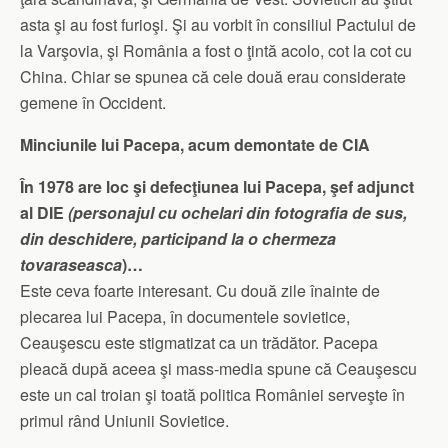
asta şi au fost furioşi. Şi au vorbit în consiliul Pactului de
la Varşovia, şi România a fost o ţintă acolo, cot la cot cu
China. Chiar se spunea că cele două erau considerate
gemene în Occident.
Minciunile lui Pacepa, acum demontate de CIA
În 1978 are loc şi defecţiunea lui Pacepa, şef adjunct
al DIE
(personajul cu ochelari din fotografia de sus,
din deschidere, participand la o chermeza
tovaraseasca
)…
Este ceva foarte interesant. Cu două zile înainte de
plecarea lui Pacepa, în documentele sovietice,
Ceauşescu este stigmatizat ca un trădător. Pacepa
pleacă după aceea şi mass-media spune că Ceauşescu
este un cal troian şi toată politica României serveşte în
primul rând Uniunii Sovietice.