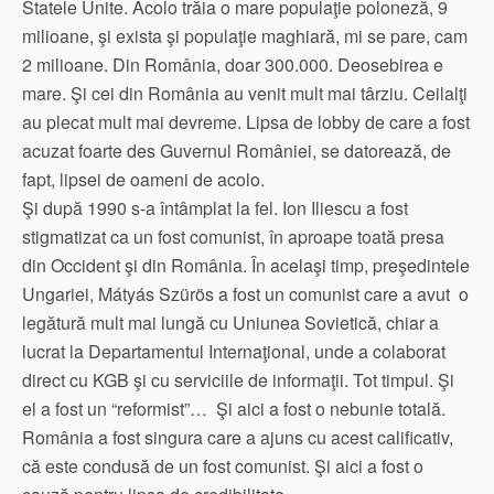
Statele Unite. Acolo trăia o mare populaţie poloneză, 9
milioane, şi exista şi populaţie maghiară, mi se pare, cam
2 milioane. Din România, doar 300.000. Deosebirea e
mare. Şi cei din România au venit mult mai târziu. Ceilalţi
au plecat mult mai devreme. Lipsa de lobby de care a fost
acuzat foarte des Guvernul României, se datorează, de
fapt, lipsei de oameni de acolo.
Şi după 1990 s-a întâmplat la fel. Ion Iliescu a fost
stigmatizat ca un fost comunist, în aproape toată presa
din Occident şi din România. În acelaşi timp, preşedintele
Ungariei, Mátyás Szürös a fost un comunist care a avut o
legătură mult mai lungă cu Uniunea Sovietică, chiar a
lucrat la Departamentul Internaţional, unde a colaborat
direct cu KGB şi cu serviciile de informaţii. Tot timpul. Şi
el a fost un “reformist”… Şi aici a fost o nebunie totală.
România a fost singura care a ajuns cu acest calificativ,
că este condusă de un fost comunist. Şi aici a fost o