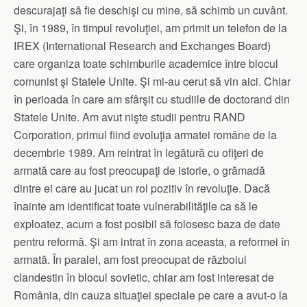
descurajaţi să fie deschişi cu mine, să schimb un cuvânt.
Şi, în 1989, în timpul revoluţiei, am primit un telefon de la
IREX (International Research and Exchanges Board)
care organiza toate schimburile academice între blocul
comunist şi Statele Unite. Şi mi-au cerut să vin aici. Chiar
în perioada în care am sfârşit cu studiile de doctorand din
Statele Unite. Am avut nişte studii pentru RAND
Corporation, primul fiind evoluţia armatei române de la
decembrie 1989. Am reintrat în legătură cu ofiţeri de
armată care au fost preocupaţi de istorie, o grămadă
dintre ei care au jucat un rol pozitiv în revoluţie. Dacă
înainte am identificat toate vulnerabilităţile ca să le
exploatez, acum a fost posibil să folosesc baza de date
pentru reformă. Şi am intrat în zona aceasta, a reformei în
armată. În paralel, am fost preocupat de războiul
clandestin în blocul sovietic, chiar am fost interesat de
România, din cauza situaţiei speciale pe care a avut-o la