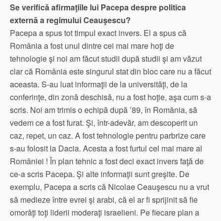
Se verifică afirmaţiile lui Pacepa despre politica
externă a regimului Ceauşescu?
Pacepa a spus tot timpul exact invers. El a spus că
România a fost unul dintre cei mai mare hoţi de
tehnologie şi noi am făcut studii după studii şi am văzut
clar că România este singurul stat din bloc care nu a făcut
aceasta. S-au luat informaţii de la universităţi, de la
conferinţe, din zonă deschisă, nu a fost hoţie, aşa cum s-a
scris. Noi am trimis o echipă după ’89, în România, să
vedem ce a fost furat. Şi, într-adevăr, am descoperit un
caz, repet, un caz. A fost tehnologie pentru parbrize care
s-au folosit la Dacia. Acesta a fost furtul cel mai mare al
României ! În plan tehnic a fost deci exact invers faţă de
ce-a scris Pacepa. Şi alte informaţii sunt greşite. De
exemplu, Pacepa a scris că Nicolae Ceauşescu nu a vrut
să medieze între evrei şi arabi, că el ar fi sprijinit să fie
omorâţi toţi liderii moderaţi israelieni. Pe fiecare plan a