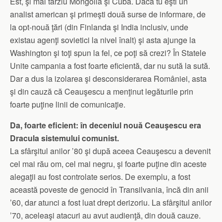
Est, şi mai târziu Mongolia şi Cuba. Dacă tu eşti un
analist american şi primeşti două surse de informare, de
la opt-nouă ţări (din Finlanda şi India inclusiv, unde
existau agenţi sovietici la nivel înalt) şi asta ajunge la
Washington şi toţi spun la fel, ce poţi să crezi? În Statele
Unite campania a fost foarte eficientă, dar nu sută la sută.
Dar a dus la izolarea şi desconsiderarea României, asta
şi din cauză că Ceauşescu a menţinut legăturile prin
foarte puţine linii de comunicaţie.
Da, foarte eficient: în deceniul nouă Ceauşescu era
Dracula sistemului comunist.
La sfârşitul anilor ’80 şi după aceea Ceauşescu a devenit
cel mai rău om, cel mai negru, şi foarte puţine din aceste
alegaţii au fost controlate serios. De exemplu, a fost
această poveste de genocid în Transilvania, încă din anii
’60, dar atunci a fost luat drept derizoriu. La sfârşitul anilor
’70, aceleaşi atacuri au avut audienţă, din două cauze.