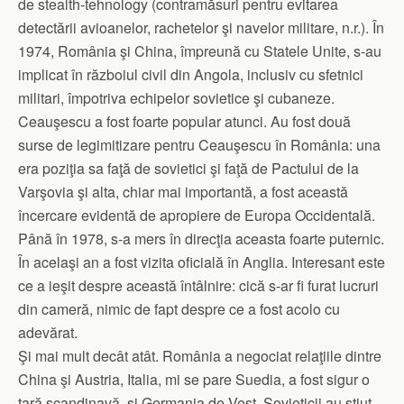
de stealth-tehnology (contramăsuri pentru evitarea
detectării avioanelor, rachetelor şi navelor militare, n.r.). În
1974, România şi China, împreună cu Statele Unite, s-au
implicat în războiul civil din Angola, inclusiv cu sfetnici
militari, împotriva echipelor sovietice şi cubaneze.
Ceauşescu a fost foarte popular atunci. Au fost două
surse de legimitizare pentru Ceauşescu în România: una
era poziţia sa faţă de sovietici şi faţă de Pactului de la
Varşovia şi alta, chiar mai importantă, a fost această
încercare evidentă de apropiere de Europa Occidentală.
Până în 1978, s-a mers în direcţia aceasta foarte puternic.
În acelaşi an a fost vizita oficială în Anglia. Interesant este
ce a ieşit despre această întâlnire: cică s-ar fi furat lucruri
din cameră, nimic de fapt despre ce a fost acolo cu
adevărat.
Şi mai mult decât atât. România a negociat relaţiile dintre
China şi Austria, Italia, mi se pare Suedia, a fost sigur o
ţară scandinavă, şi Germania de Vest. Sovieticii au ştiut