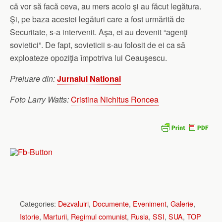
că vor să facă ceva, au mers acolo şi au făcut legătura.
Şi, pe baza acestei legături care a fost urmărită de
Securitate, s-a intervenit. Aşa, ei au devenit “agenţi
sovietici”. De fapt, sovieticii s-au folosit de ei ca să
exploateze opoziţia împotriva lui Ceauşescu.
Preluare din:
Jurnalul National
Foto Larry Watts:
Cristina Nichitus Roncea
Categories:
Dezvaluiri
,
Documente
,
Eveniment
,
Galerie
,
Istorie
,
Marturii
,
Regimul comunist
,
Rusia
,
SSI
,
SUA
,
TOP