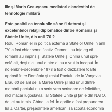
Ilie şi Marin Ceauşescu mediatori clandestini de
tehnologie militară
Este posibil ca tensiunile să se fi datorat şi
excelentelor relaţii diplomatice dintre România şi
Statele Unite, din anii ’70 ?
Rolul României în politica externă a Statelor Unite în anii
’70 a fost chiar semnificativ. Oamenii nu înţeleg că
românii au împins şi Statele Unite şi China unul spre
celălalt, deşi nici unul dintre ei nu a vrut la început. În
noiembrie-decembrie 1978 a fost o dezbatere foarte
aprinsă între România şi restul Pactului de la Varşovia.
Erau 60 de ani de la Marea Unire şi nici unul dintre
membrii pactului nu a scris vreo scrisoare de felicităre,
nici măcar Iugoslavia. Iar Statele Unite şi ţările din NATO,
da, ei au trimis. China, la fel. În aprilie a fost propunerea
lui J. Carter, preşedintele american, să scoată economia