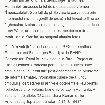
În primii ani de “originală democraţie”, imaginea
României rămăsese la fel de proastă ca pe vremea
“Împuşcatului”. Speriaţi de ştirile care le parveneau prin
intermediul marilor agenţii de presă, nici investitorii nu se
înghesuiau. Izolarea se datora, susţine istoricul american
Larry Watts, unei campanii orchestrate decenii de-a
rândul de la Kremlin, cu sprijinul aliaţilor loiali.
După “revoluţie”, a fost angajat de IREX (International
Research and Exchanges Board) şi de RAND
Corporation. Până în 1997 a condus Biroul Project on
Ethnic Relation (Proiectul pentru Relaţii Etnice). Între
timp, a consiliat instituţiile post-decembriste pe probleme
de reforma armatei. Informaţiile culese de-a lungul
timpului şi cercetarea în arhivele occidentale i-au permis
redactarea unor volume foarte apreciate în România. A
scris, printre altele, “O Casandră a României. Ion
Antonescu şi lupta pentru reformă 1918-1941”,