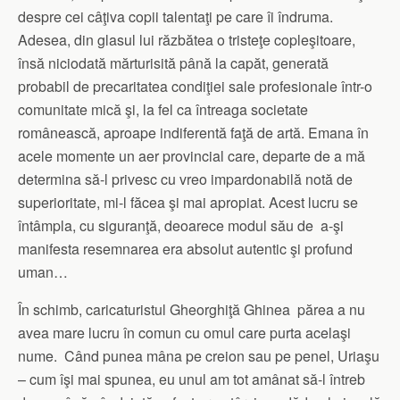
despre cei câţiva copii talentaţi pe care îi îndruma.
Adesea, din glasul lui răzbătea o tristeţe copleşitoare,
însă niciodată mărturisită până la capăt, generată
probabil de precaritatea condiţiei sale profesionale într-o
comunitate mică şi, la fel ca întreaga societate
românească, aproape indiferentă faţă de artă. Emana în
acele momente un aer provincial care, departe de a mă
determina să-l privesc cu vreo impardonabilă notă de
superioritate, mi-l făcea şi mai apropiat. Acest lucru se
întâmpla, cu siguranţă, deoarece modul său de a-şi
manifesta resemnarea era absolut autentic şi profund
uman…
În schimb, caricaturistul Gheorghiţă Ghinea părea a nu
avea mare lucru în comun cu omul care purta acelaşi
nume. Când punea mâna pe creion sau pe penel, Uriaşu
– cum îşi mai spunea, eu unul am tot amânat să-l întreb