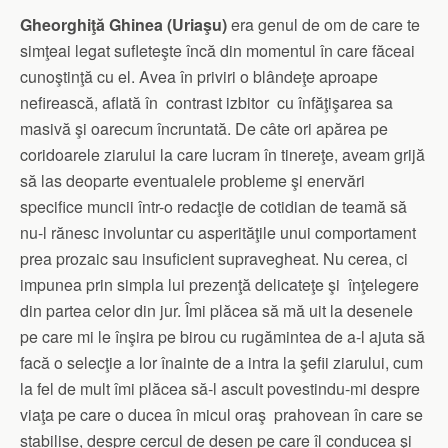
Gheorghiţă Ghinea (Uriaşu)
era genul de om de care te
simţeai legat sufleteşte încă din momentul în care făceai
cunoştinţă cu el. Avea în priviri o blândeţe aproape
nefirească, aflată în contrast izbitor cu înfăţişarea sa
masivă şi oarecum încruntată. De câte ori apărea pe
coridoarele ziarului la care lucram în tinereţe, aveam grijă
să las deoparte eventualele probleme şi enervări
specifice muncii într-o redacţie de cotidian de teamă să
nu-l rănesc involuntar cu asperităţile unui comportament
prea prozaic sau insuficient supravegheat. Nu cerea, ci
impunea prin simpla lui prezenţă delicateţe şi înţelegere
din partea celor din jur. Îmi plăcea să mă uit la desenele
pe care mi le înşira pe birou cu rugămintea de a-l ajuta să
facă o selecţie a lor înainte de a intra la şefii ziarului, cum
la fel de mult îmi plăcea să-l ascult povestindu-mi despre
viaţa pe care o ducea în micul oraş prahovean în care se
stabilise, despre cercul de desen pe care îl conducea şi