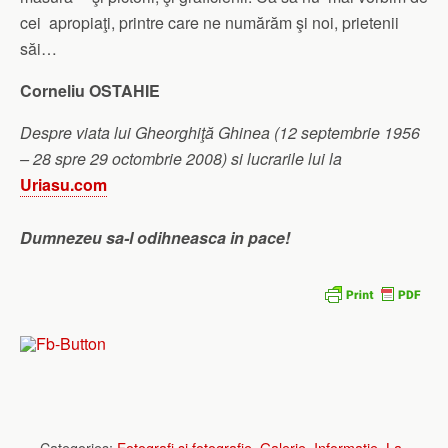
cei apropiaţi, printre care ne numărăm şi noi, prietenii
săi…
Corneliu OSTAHIE
Despre viata lui Gheorghiţă Ghinea (12 septembrie 1956
– 28 spre 29 octombrie 2008) si lucrarile lui la
Uriasu.com
Dumnezeu sa-l odihneasca in pace!
Categories:
Fotografi si fotografie
,
Galerie
,
Informatie
,
La