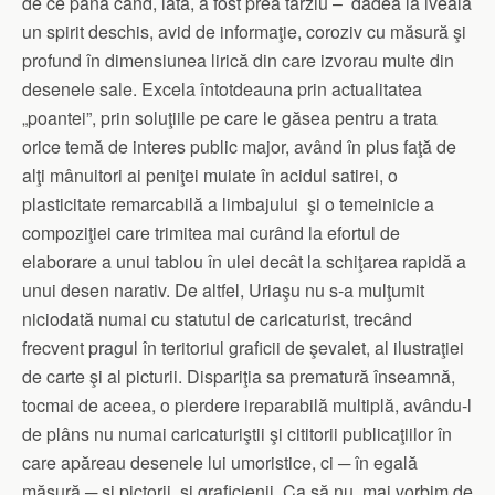
de ce până când, iată, a fost prea târziu – dădea la iveală
un spirit deschis, avid de informaţie, coroziv cu măsură şi
profund în dimensiunea lirică din care izvorau multe din
desenele sale. Excela întotdeauna prin actualitatea
„poantei”, prin soluţiile pe care le găsea pentru a trata
orice temă de interes public major, având în plus faţă de
alţi mânuitori ai peniţei muiate în acidul satirei, o
plasticitate remarcabilă a limbajului şi o temeinicie a
compoziţiei care trimitea mai curând la efortul de
elaborare a unui tablou în ulei decât la schiţarea rapidă a
unui desen narativ. De altfel, Uriaşu nu s-a mulţumit
niciodată numai cu statutul de caricaturist, trecând
frecvent pragul în teritoriul graficii de şevalet, al ilustraţiei
de carte şi al picturii. Dispariţia sa prematură înseamnă,
tocmai de aceea, o pierdere ireparabilă multiplă, avându-l
de plâns nu numai caricaturiştii şi cititorii publicaţiilor în
care apăreau desenele lui umoristice, ci ─ în egală
măsură ─ şi pictorii, şi graficienii. Ca să nu mai vorbim de