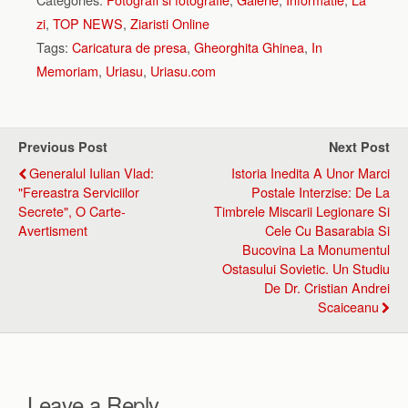
zi
,
TOP NEWS
,
Ziaristi Online
Tags:
Caricatura de presa
,
Gheorghita Ghinea
,
In
Memoriam
,
Uriasu
,
Uriasu.com
Previous Post
Next Post
Generalul Iulian Vlad:
Istoria Inedita A Unor Marci
"Fereastra Serviciilor
Postale Interzise: De La
Secrete", O Carte-
Timbrele Miscarii Legionare Si
Avertisment
Cele Cu Basarabia Si
Bucovina La Monumentul
Ostasului Sovietic. Un Studiu
De Dr. Cristian Andrei
Scaiceanu
Leave a Reply