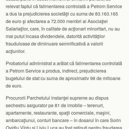
relevat faptul că falimentarea controlată a Petrom Service
a dus la prejudicierea societăţii cu suma de 83.163.165
de euro şi afectarea a 72.000 membri ai Asociaţiei
Salariaţilor, care, în calitate de acţionari minoritari, nu au
mai putut încasa dividendele, datorită activităţilor
frauduloase de diminuare semnificativă a valorii
acţiunilor.
Probatoriul administrat a arătat că falimentarea controlată
a Petrom Service a produs, indirect, prejudicierea
bugetului de stat cu suma de aproximativ 98 de milioane
de euro.
Procurorii Parchetului instanţei supreme au dispus
sechestru asigurator pe 81 de imobile – terenuri,
apartamente, restaurante, spaţii comerciale, maşini,
ambarcaţiunui, conturi bancare – în dosarul în care Sorin
Ovidiu Vîntu şi Liviu Luca au fost reţinuţi pentru fraudarea