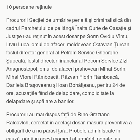
10 persoane reținute
Procurorii Secţiei de urmărire penală şi criminalistică din
cadrul Parchetului de pe lângă Înalta Curte de Casaţie şi
Justiţie i-au reţinut în acest dosar pe Sorin Ovidiu Vîntu,
Liviu Luca, omul de afaceri moldovean Octavian Ţurcan,
fostul director general al Petrom Service Gheorghe
Şupeală, fostul director financiar al Petrom Service Zizi
Anagnostopol, omul de afaceri prahovean Mihai Sorin,
Mihai Viorel Râmboacă, Răzvan Florin Râmboacă,
Daniela Braşoveanu şi Ioan Bohâlţeanu, pentru 24 de
ore, acuzaţiile fiind de delapidare, complicitate la
delapidare şi spălare a banilor.
Procurorii au mai dispus faţă de Rino Graziano
Raicovich, cercetat în acelaşi dosar, măsura preventivă a
obligării de a nu părăsi ţara. Probele administrate în
cauză, până în acest moment al urmăririi penale, au