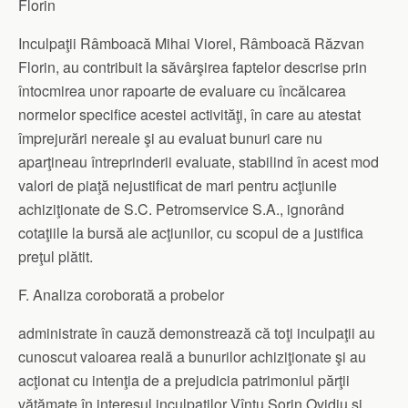
Florin
Inculpaţii Râmboacă Mihai Viorel, Râmboacă Răzvan
Florin, au contribuit la săvârşirea faptelor descrise prin
întocmirea unor rapoarte de evaluare cu încălcarea
normelor specifice acestei activităţi, în care au atestat
împrejurări nereale şi au evaluat bunuri care nu
aparţineau întreprinderii evaluate, stabilind în acest mod
valori de piaţă nejustificat de mari pentru acţiunile
achiziţionate de S.C. Petromservice S.A., ignorând
cotaţiile la bursă ale acţiunilor, cu scopul de a justifica
preţul plătit.
F. Analiza coroborată a probelor
administrate în cauză demonstrează că toţi inculpaţii au
cunoscut valoarea reală a bunurilor achiziţionate şi au
acţionat cu intenţia de a prejudicia patrimoniul părţii
vătămate în interesul inculpaţilor Vîntu Sorin Ovidiu şi