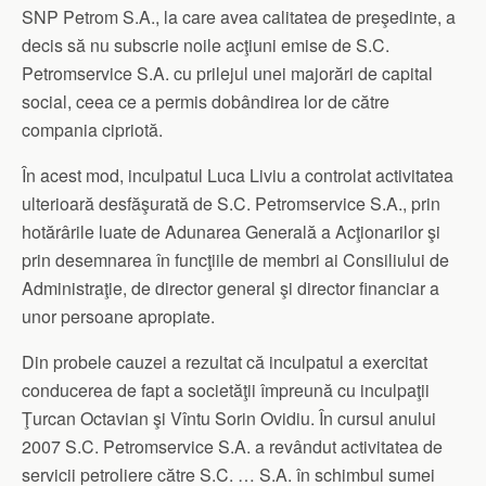
SNP Petrom S.A., la care avea calitatea de preşedinte, a
decis să nu subscrie noile acţiuni emise de S.C.
Petromservice S.A. cu prilejul unei majorări de capital
social, ceea ce a permis dobândirea lor de către
compania cipriotă.
În acest mod, inculpatul Luca Liviu a controlat activitatea
ulterioară desfăşurată de S.C. Petromservice S.A., prin
hotărârile luate de Adunarea Generală a Acţionarilor şi
prin desemnarea în funcţiile de membri ai Consiliului de
Administraţie, de director general şi director financiar a
unor persoane apropiate.
Din probele cauzei a rezultat că inculpatul a exercitat
conducerea de fapt a societăţii împreună cu inculpaţii
Ţurcan Octavian şi Vîntu Sorin Ovidiu. În cursul anului
2007 S.C. Petromservice S.A. a revândut activitatea de
servicii petroliere către S.C. … S.A. în schimbul sumei