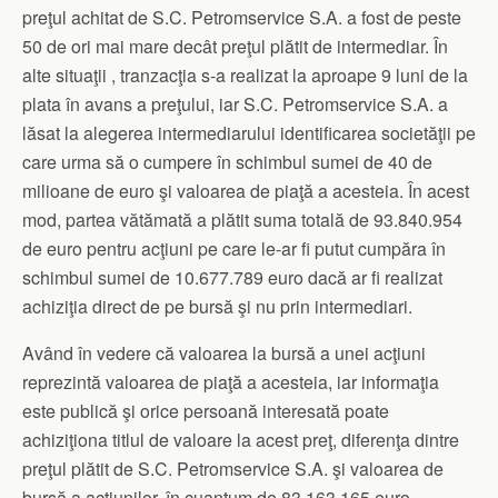
preţul achitat de S.C. Petromservice S.A. a fost de peste
50 de ori mai mare decât preţul plătit de intermediar. În
alte situaţii , tranzacţia s-a realizat la aproape 9 luni de la
plata în avans a preţului, iar S.C. Petromservice S.A. a
lăsat la alegerea intermediarului identificarea societăţii pe
care urma să o cumpere în schimbul sumei de 40 de
milioane de euro şi valoarea de piaţă a acesteia. În acest
mod, partea vătămată a plătit suma totală de 93.840.954
de euro pentru acţiuni pe care le-ar fi putut cumpăra în
schimbul sumei de 10.677.789 euro dacă ar fi realizat
achiziţia direct de pe bursă şi nu prin intermediari.
Având în vedere că valoarea la bursă a unei acţiuni
reprezintă valoarea de piaţă a acesteia, iar informaţia
este publică şi orice persoană interesată poate
achiziţiona titlul de valoare la acest preţ, diferenţa dintre
preţul plătit de S.C. Petromservice S.A. şi valoarea de
bursă a acţiunilor, în cuantum de 83.163.165 euro,