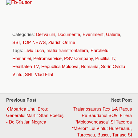
Categories:
Dezvaluiri
,
Documente
,
Eveniment
,
Galerie
,
SSI
,
TOP NEWS
,
Ziaristi Online
Tags:
Liviu Luca
,
mafia transfrontaliera
,
Parchetul
Romaniei
,
Petromservice
,
PSV Company
,
Publika Tv
,
Realitatea TV
,
Republica Moldova
,
Romania
,
Sorin Ovidiu
Vintu
,
SRI
,
Vlad Filat
Previous Post
Next Post
Moartea Unui Erou:
Traianosaurus Rex L-A Rapus
Generalul Martir Stan Poetaş
Pe Saurianul SOV. Filiera
- De Cristian Negrea
"moldoveneasca" Si Tacerea
"mieilor" Lui Vintu: Hurezeanu,
Turcescu, Buscu, Tanase Si