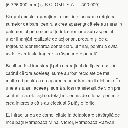
(6.725.000 euro) şi S.C. GM I. S.A. (1.300.000).
Scopul acestor operaţiuni a fost de a ascunde originea
sumelor de bani, pentru a crea aparenţa că ele au intrat în
patrimoniul persoanelor juridice române sub aspectul
unor finanţări realizate de acţionari, precum şi de a
îngreuna identificarea beneficiarului final, pentru a evita
astfel eventuala tragere la răspundere penală.
Banii au fost transferaţi prin operaţiuni de tip carusel, în
cadrul cărora aceleaşi sume au fost reciclate de mai
multe ori pentru a da aparenţa unor tranzacţii distincte. În
unele situaţii, aceeaşi sumă a fost transferată de 5 ori prin
conturile aceloraşi societăţi în decurs de o lună, pentru a
crea impresia că s-au efectuat 5 plăţi diferite.
E. Infracţiunea de complicitate la delapidare săvârşită de
inculpaţii Râmboacă Mihai Viorel, Râmboacă Răzvan