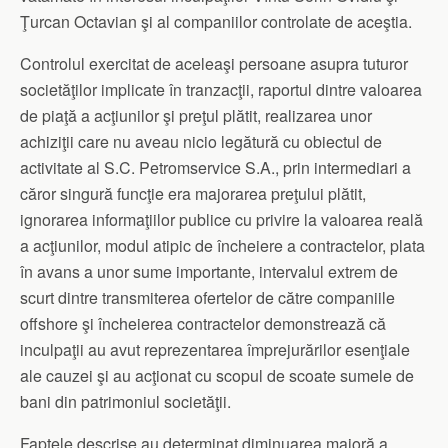
Ţurcan Octavian şi al companiilor controlate de aceştia.
Controlul exercitat de aceleaşi persoane asupra tuturor
societăţilor implicate în tranzacţii, raportul dintre valoarea
de piaţă a acţiunilor şi preţul plătit, realizarea unor
achiziţii care nu aveau nicio legătură cu obiectul de
activitate al S.C. Petromservice S.A., prin intermediari a
căror singură funcţie era majorarea preţului plătit,
ignorarea informaţiilor publice cu privire la valoarea reală
a acţiunilor, modul atipic de încheiere a contractelor, plata
în avans a unor sume importante, intervalul extrem de
scurt dintre transmiterea ofertelor de către companiile
offshore şi încheierea contractelor demonstrează că
inculpaţii au avut reprezentarea împrejurărilor esenţiale
ale cauzei şi au acţionat cu scopul de scoate sumele de
bani din patrimoniul societăţii.
Faptele descrise au determinat diminuarea majoră a