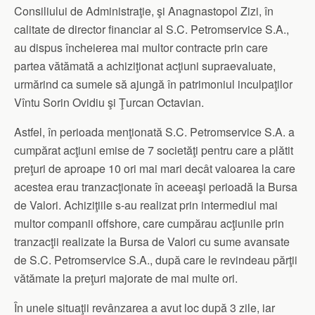
Consiliului de Administraţie, şi Anagnastopol Zizi, în
calitate de director financiar al S.C. Petromservice S.A.,
au dispus încheierea mai multor contracte prin care
partea vătămată a achiziţionat acţiuni supraevaluate,
urmărind ca sumele să ajungă în patrimoniul inculpaţilor
Vîntu Sorin Ovidiu şi Ţurcan Octavian.
Astfel, în perioada menţionată S.C. Petromservice S.A. a
cumpărat acţiuni emise de 7 societăţi pentru care a plătit
preţuri de aproape 10 ori mai mari decât valoarea la care
acestea erau tranzacţionate în aceeaşi perioadă la Bursa
de Valori. Achiziţiile s-au realizat prin intermediul mai
multor companii offshore, care cumpărau acţiunile prin
tranzacţii realizate la Bursa de Valori cu sume avansate
de S.C. Petromservice S.A., după care le revindeau părţii
vătămate la preţuri majorate de mai multe ori.
În unele situaţii revânzarea a avut loc după 3 zile, iar