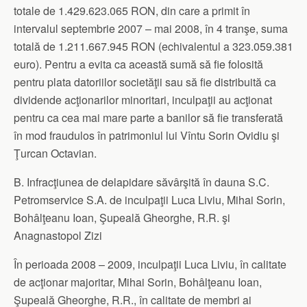
totale de 1.429.623.065 RON, din care a primit în
intervalul septembrie 2007 – mai 2008, în 4 tranşe, suma
totală de 1.211.667.945 RON (echivalentul a 323.059.381
euro). Pentru a evita ca această sumă să fie folosită
pentru plata datoriilor societăţii sau să fie distribuită ca
dividende acţionarilor minoritari, inculpaţii au acţionat
pentru ca cea mai mare parte a banilor să fie transferată
în mod fraudulos în patrimoniul lui Vîntu Sorin Ovidiu şi
Ţurcan Octavian.
B. Infracţiunea de delapidare săvârşită în dauna S.C.
Petromservice S.A. de inculpaţii Luca Liviu, Mihai Sorin,
Bohâlţeanu Ioan, Şupeală Gheorghe, R.R. şi
Anagnastopol Zizi
În perioada 2008 – 2009, inculpaţii Luca Liviu, în calitate
de acţionar majoritar, Mihai Sorin, Bohâlţeanu Ioan,
Şupeală Gheorghe, R.R., în calitate de membri ai