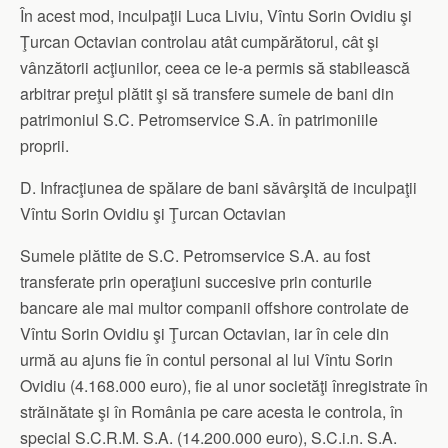
În acest mod, inculpaţii Luca Liviu, Vîntu Sorin Ovidiu şi
Ţurcan Octavian controlau atât cumpărătorul, cât şi
vânzătorii acţiunilor, ceea ce le-a permis să stabilească
arbitrar preţul plătit şi să transfere sumele de bani din
patrimoniul S.C. Petromservice S.A. în patrimoniile
proprii.
D. Infracţiunea de spălare de bani săvârşită de inculpaţii
Vîntu Sorin Ovidiu şi Ţurcan Octavian
Sumele plătite de S.C. Petromservice S.A. au fost
transferate prin operaţiuni succesive prin conturile
bancare ale mai multor companii offshore controlate de
Vîntu Sorin Ovidiu şi Ţurcan Octavian, iar în cele din
urmă au ajuns fie în contul personal al lui Vîntu Sorin
Ovidiu (4.168.000 euro), fie al unor societăţi înregistrate în
străinătate şi în România pe care acesta le controla, în
special S.C.R.M. S.A. (14.200.000 euro), S.C.i.n. S.A.