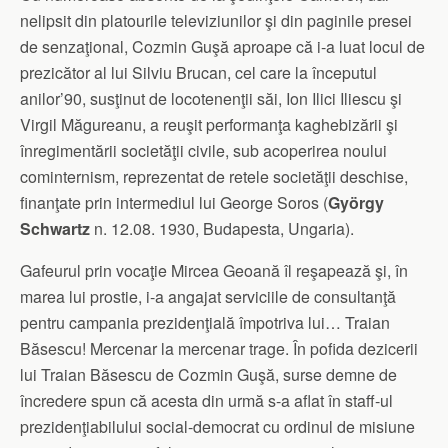
nelipsit din platourile televiziunilor şi din paginile presei
de senzaţional, Cozmin Guşă aproape că i-a luat locul de
prezicător al lui Silviu Brucan, cel care la începutul
anilor’90, susţinut de locotenenţii săi, Ion Ilici Iliescu şi
Virgil Măgureanu, a reuşit performanţa kaghebizării şi
înregimentării societăţii civile, sub acoperirea noului
cominternism, reprezentat de retele societăţii deschise,
finanţate prin intermediul lui George Soros (
György
Schwartz
n. 12.08. 1930, Budapesta, Ungaria).
Gafeurul prin vocaţie Mircea Geoană îl reşapează şi, în
marea lui prostie, i-a angajat serviciile de consultanţă
pentru campania prezidenţială împotriva lui… Traian
Băsescu! Mercenar la mercenar trage. În pofida dezicerii
lui Traian Băsescu de Cozmin Guşă, surse demne de
încredere spun că acesta din urmă s-a aflat în staff-ul
prezidenţiabilului social-democrat cu ordinul de misiune