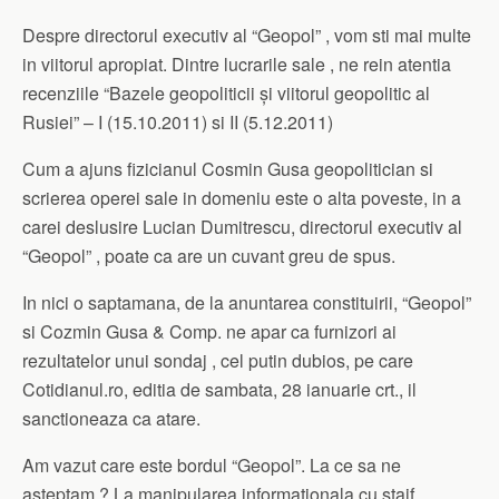
Despre directorul executiv al “Geopol” , vom sti mai multe
in viitorul apropiat. Dintre lucrarile sale , ne rein atentia
recenziile “Bazele geopoliticii și viitorul geopolitic al
Rusiei” – I (15.10.2011) si II (5.12.2011)
Cum a ajuns fizicianul Cosmin Gusa geopolitician si
scrierea operei sale in domeniu este o alta poveste, in a
carei deslusire Lucian Dumitrescu, directorul executiv al
“Geopol” , poate ca are un cuvant greu de spus.
In nici o saptamana, de la anuntarea constituirii, “Geopol”
si Cozmin Gusa & Comp. ne apar ca furnizori ai
rezultatelor unui sondaj , cel putin dubios, pe care
Cotidianul.ro, editia de sambata, 28 ianuarie crt., il
sanctioneaza ca atare.
Am vazut care este bordul “Geopol”. La ce sa ne
asteptam ? La manipularea informationala cu staif