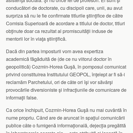
asistenţă socială. Şi nu orice fel de profesori. Ei sunt şi
conducători de doctorate, cu discipoli care, unii, au avut
surpriza să nu le fie confirmate titlurile ştiinţifice de către
Comisia Superioară de acordare a titlului de doctor, titluri
obţinute doar ca rezultat al promiscuităţii induse de
mentorii lor în viaţa ştiinţifică.
Dacă din partea imposturii vom avea expertiza
academică făgăduită de (de ce nu viitorul doctor în
geopolitică) Cozmin-Horea Guşă, în pomposul comunicat
privind constituirea Institutului GEOPOL, înţelept ar fi să-i
reclamăm Parchetului, ori de câte ori îşi vor săvârşi
provocările diversioniste şi infracţiunile de comunicare de
informaţii false.
Ca orice închipuit, Cozmin-Horea Guşă nu mai cuvântă în
nume propriu. Când are de aruncat în spaţiul comunicării
publice câte o fumigenă informaţională, dejecţia pregătită