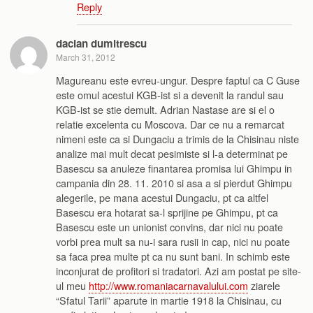
Reply
dacian dumitrescu
March 31, 2012
Magureanu este evreu-ungur. Despre faptul ca C Guse
este omul acestui KGB-ist si a devenit la randul sau
KGB-ist se stie demult. Adrian Nastase are si el o
relatie excelenta cu Moscova. Dar ce nu a remarcat
nimeni este ca si Dungaciu a trimis de la Chisinau niste
analize mai mult decat pesimiste si l-a determinat pe
Basescu sa anuleze finantarea promisa lui Ghimpu in
campania din 28. 11. 2010 si asa a si pierdut Ghimpu
alegerile, pe mana acestui Dungaciu, pt ca altfel
Basescu era hotarat sa-l sprijine pe Ghimpu, pt ca
Basescu este un unionist convins, dar nici nu poate
vorbi prea mult sa nu-i sara rusii in cap, nici nu poate
sa faca prea multe pt ca nu sunt bani. In schimb este
inconjurat de profitori si tradatori. Azi am postat pe site-
ul meu
http://www.romaniacarnavalului.com
ziarele
“Sfatul Tarii” aparute in martie 1918 la Chisinau, cu