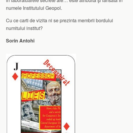
în laboratoarele secrete ale… este atribuită şi lansată în
numele Institutului Geopol.
Cu ce carti de vizita ni se prezinta membrii bordului
numitului institut?
Sorin Antohi