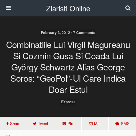
Ziaristi Online
February 3, 2012 • 7 Comments
Combinatiile Lui Virgil Magureanu
Si Cozmin Gusa Si Coada Lui
György Schwartz Alias George
Soros: “GeoPol”-Ul Care Indica
Doar Estul
EXpress
Share
Tweet
Pin
Mail
SMS