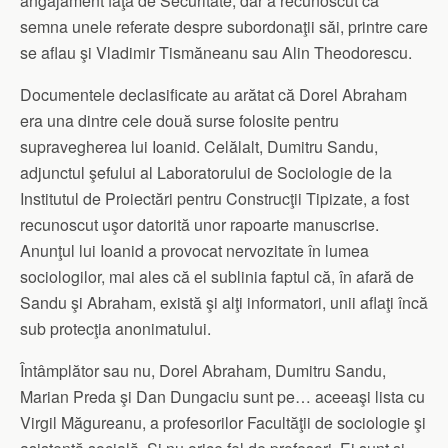
angajament faţă de Securitate, dar a recunoscut că
semna unele referate despre subordonaţii săi, printre care
se aflau şi Vladimir Tismăneanu sau Alin Theodorescu.
Documentele declasificate au arătat că Dorel Abraham
era una dintre cele două surse folosite pentru
supravegherea lui Ioanid. Celălalt, Dumitru Sandu,
adjunctul şefului al Laboratorului de Sociologie de la
Institutul de Proiectări pentru Construcţii Tipizate, a fost
recunoscut uşor datorită unor rapoarte manuscrise.
Anunţul lui Ioanid a provocat nervozitate în lumea
sociologilor, mai ales că el sublinia faptul că, în afară de
Sandu şi Abraham, există şi alţi informatori, unii aflaţi încă
sub protecţia anonimatului.
Întâmplător sau nu, Dorel Abraham, Dumitru Sandu,
Marian Preda şi Dan Dungaciu sunt pe… aceeaşi lista cu
Virgil Măgureanu, a profesorilor Facultăţii de sociologie şi