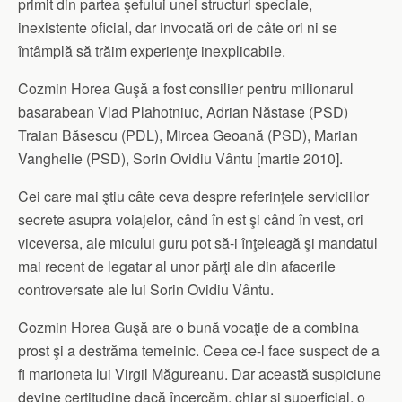
primit din partea şefului unei structuri speciale,
inexistente oficial, dar invocată ori de câte ori ni se
întâmplă să trăim experienţe inexplicabile.
Cozmin Horea Guşă a fost consilier pentru milionarul
basarabean Vlad Plahotniuc, Adrian Năstase (PSD)
Traian Băsescu (PDL), Mircea Geoană (PSD), Marian
Vanghelie (PSD), Sorin Ovidiu Vântu [martie 2010].
Cei care mai ştiu câte ceva despre referinţele serviciilor
secrete asupra voiajelor, când în est şi când în vest, ori
viceversa, ale micului guru pot să-i înţeleagă şi mandatul
mai recent de legatar al unor părţi ale din afacerile
controversate ale lui Sorin Ovidiu Vântu.
Cozmin Horea Guşă are o bună vocaţie de a combina
prost şi a destrăma temeinic. Ceea ce-l face suspect de a
fi marioneta lui Virgil Măgureanu. Dar această suspiciune
devine certitudine dacă încercăm, chiar şi superficial, o