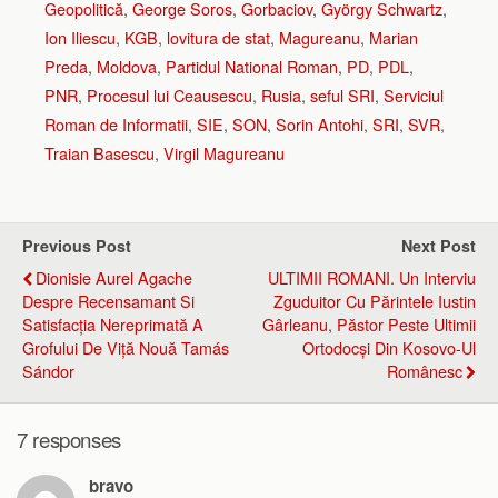
Geopolitică
,
George Soros
,
Gorbaciov
,
György Schwartz
,
Ion Iliescu
,
KGB
,
lovitura de stat
,
Magureanu
,
Marian
Preda
,
Moldova
,
Partidul National Roman
,
PD
,
PDL
,
PNR
,
Procesul lui Ceausescu
,
Rusia
,
seful SRI
,
Serviciul
Roman de Informatii
,
SIE
,
SON
,
Sorin Antohi
,
SRI
,
SVR
,
Traian Basescu
,
Virgil Magureanu
Previous Post
Next Post
Dionisie Aurel Agache
ULTIMII ROMANI. Un Interviu
Despre Recensamant Si
Zguduitor Cu Părintele Iustin
Satisfacția Nereprimată A
Gârleanu, Păstor Peste Ultimii
Grofului De Viță Nouă Tamás
Ortodocși Din Kosovo-Ul
Sándor
Românesc
7 responses
bravo