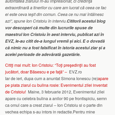
autoritatea ziarului m-au impresionat, ci credinţa
extraordinară a tinerilor cu care am lucrat că ceea ce fac
ei este ceva ieşit din comun. Ceea ce nu mai întâlnesc
azi”, spune Ion Cristoiu în interviu.
Cititorii acestui blog
vor descoperi că multe din lucrurile spuse de
maestrul Ion Cristoiu în aest interviu, publicat azi în
EVZ, le-au citit de-a lungul vremii și aici. E o dovadă
că nimic nu a fost falsificat în istoria acestui ziar și a
acelei perioade de adevărată gazetărie.
Citiţi mai mult: Ion Cristoiu: “Toţi preşedinţii au fost
jucători, doar Băsescu e pe faţă”
–
EVZ.ro
Iar de ieri, dupa cum a anuntat Simona Ionescu (re)
apare
pe piata ziarul cu bulina rosie: Evenimentul zilei inventat
de Cristoiu!
Maine, 3 februarie 2012, Evenimentul zilei
apare cu celebra bulina a anilor 90 pe frontispiciu, semn
ca omul care a creat ziarul – Ion Cristoiu si o parte din
vechea echipa s-au intors in redactie.Pentru mine