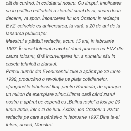
cât de curând, în cotidianul nostru. Cu timpul, implicarea
sa în politica editorială a ziarului creat de el, acum două
decenii, va spori. Întoarcerea lui Ion Cristoiu în redacția
EVZ coincide cu aniversarea, la vară, a 20 de ani de la
lansarea publicației.
Maestrul a părăsit redacția, acum 15 ani, în februarie
1997. În acest interval a avut și două procese cu EVZ din
cauza folosirii, fără încuviințarea lui, a numelui său în
caseta tehnică a ziarului.
Primul număr din Evenimentul zilei a apărut pe 22 iunie
1992, producând o revoluție pe piața cotidienelor,
ajungând la fabulosul tiraj, pentru România, de aproape
un milion de exemplare zilnic.
Ultima oară când ziarul
nostru a apărut pe copertă cu „Bulina roșie” a fost pe 20
iunie 2005, într-o zi de luni. Astăzi, Ion Cristoiu a vizitat
redacția pe care a părăsit-o în februarie 1997.
Bine te-ai
întors, acasă, Maestre!