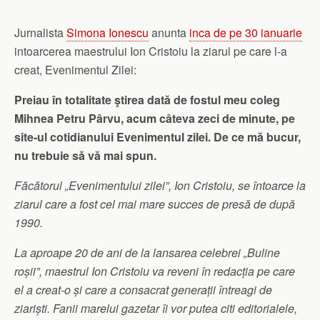
Jurnalista
Simona Ionescu
anunta
inca de pe 30 ianuarie
intoarcerea maestrului Ion Cristoiu la ziarul pe care l-a
creat, Evenimentul Zilei:
Preiau în totalitate ştirea dată de fostul meu coleg
Mihnea Petru Pârvu, acum câteva zeci de minute, pe
site-ul cotidianului Evenimentul zilei. De ce mă bucur,
nu trebuie să vă mai spun.
Făcătorul „Evenimentului zilei”, Ion Cristoiu, se întoarce la
ziarul care a fost cel mai mare succes de presă de după
1990.
La aproape 20 de ani de la lansarea celebrei „Buline
roșii”, maestrul Ion Cristoiu va reveni în redacția pe care
el a creat-o și care a consacrat generații întreagi de
ziariști. Fanii marelui gazetar îi vor putea citi editorialele,