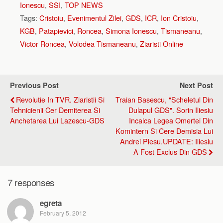
Ionescu
,
SSI
,
TOP NEWS
Tags:
Cristoiu
,
Evenimentul Zilei
,
GDS
,
ICR
,
Ion Cristoiu
,
KGB
,
Patapievici
,
Roncea
,
Simona Ionescu
,
Tismaneanu
,
Victor Roncea
,
Volodea Tismaneanu
,
Ziaristi Online
Previous Post
Next Post
Revolutie In TVR. Ziaristii Si
Traian Basescu, "Scheletul Din
Tehnicienii Cer Demiterea Si
Dulapul GDS". Sorin Iliesiu
Anchetarea Lui Lazescu-GDS
Incalca Legea Omertei Din
Komintern Si Cere Demisia Lui
Andrei Plesu.UPDATE: Iliesiu
A Fost Exclus Din GDS
7 responses
egreta
February 5, 2012