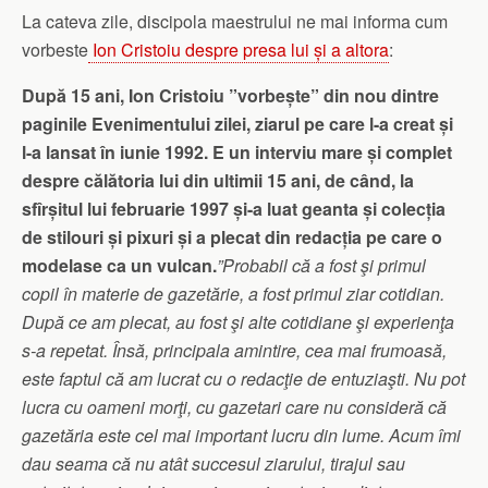
La cateva zile, discipola maestrului ne mai informa cum
vorbeste
Ion Cristoiu despre presa lui și a altora
:
După 15 ani, Ion Cristoiu ”vorbește” din nou dintre
paginile Evenimentului zilei, ziarul pe care l-a creat și
l-a lansat în iunie 1992. E un interviu mare și complet
despre călătoria lui din ultimii 15 ani, de când, la
sfîrșitul lui februarie 1997 și-a luat geanta și colecția
de stilouri și pixuri și a plecat din redacția pe care o
modelase ca un vulcan.
”Probabil că a fost şi primul
copil în materie de gazetărie, a fost primul ziar cotidian.
După ce am plecat, au fost şi alte cotidiane şi experienţa
s-a repetat. Însă, principala amintire, cea mai frumoasă,
este faptul că am lucrat cu o redacţie de entuziaşti. Nu pot
lucra cu oameni morţi, cu gazetari care nu consideră că
gazetăria este cel mai important lucru din lume. Acum îmi
dau seama că nu atât succesul ziarului, tirajul sau