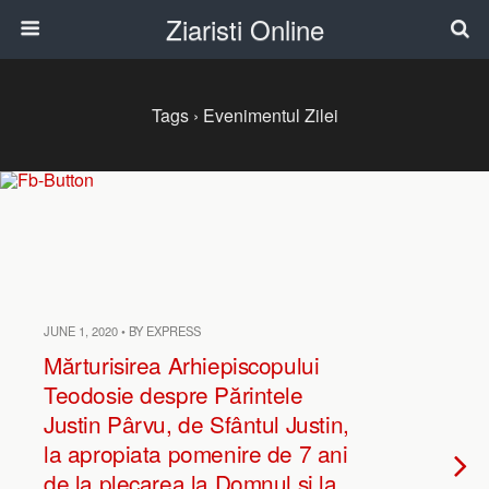
Ziaristi Online
Tags › Evenimentul Zilei
JUNE 1, 2020 • BY EXPRESS
Mărturisirea Arhiepiscopului
Teodosie despre Părintele
Justin Pârvu, de Sfântul Justin,
la apropiata pomenire de 7 ani
de la plecarea la Domnul și la