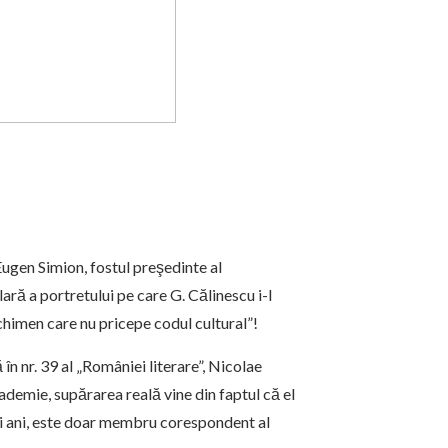
ugen Simion, fostul preşedinte al
ară a portretului pe care G. Călinescu i-l
chimen care nu pricepe codul cultural”!
în nr. 39 al „României literare”, Nicolae
ademie, supărarea reală vine din faptul că el
lţi ani, este doar membru corespondent al