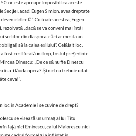
150, or, este aproape imposibil ca aceste
le Secţiei, acad. Eugen Simion, avea dreptate
a deveni ridicolă”. Cu toate acestea, Eugen
i, rezolvată „dacă se va conveni mai întâi
ui scriitor din diaspora, căci ar merita un
bligaţi să ia calea exilului”. Celălalt loc,
a fost certificată în timp, fostul preşedinte
 Mircea Dinescu: „De ce să nu fie Dinescu
 în a-i lăuda opera? Şi nici nu trebuie uitat
âte ceva!”.
 loc în Academie i se cuvine de drept?
lescu se visează un urmaş al lui Titu
in faţă nici Eminescu, ca lui Maiorescu, nici
te cadrul formal şi a înfiinţat în