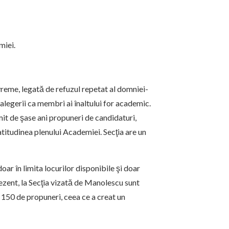
miei.
vreme, legată de refuzul repetat al domniei-
alegerii ca membri ai înaltului for academic.
imit de şase ani propuneri de candidaturi,
 latitudinea plenului Academiei. Secţia are un
ar în limita locurilor disponibile şi doar
ezent, la Secţia vizată de Manolescu sunt
 150 de propuneri, ceea ce a creat un