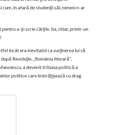
 cum, în afară de studenţii săi, nimeni n-ar
entru a-şi scrie cărţile, ba, chiar, printr-un
!
tfel încât era inevitabil ca susţinerea lui să
e după Revoluţie, „România literară”,
 Manolescu, a devenit tribuna politică a
alelor politice care îmbrăţişează cu drag