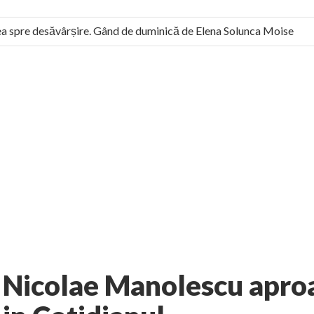
 spre desăvârșire. Gând de duminică de Elena Solunca Moise
 român: “românii sunt slavi, nu latini”. Fostul agent ceaușist de l
3 comments
rie
La zi
AUTHOR:
EXPRESS
-
NOVEMBER 12, 2012
Nicolae Manolescu apro