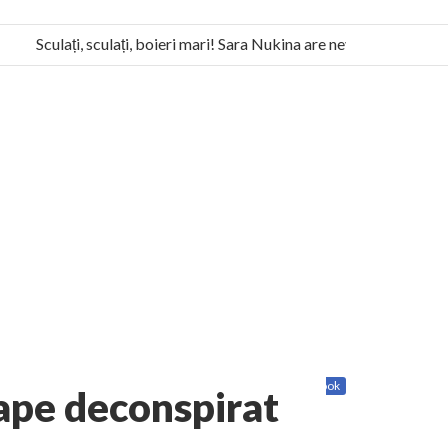
Sculați, sculați, boieri mari! Sara Nukina are nevoie de ajutorul n
a Humanitas militează pentru federalizarea României
Share
Twitter
Facebook
ape deconspirat