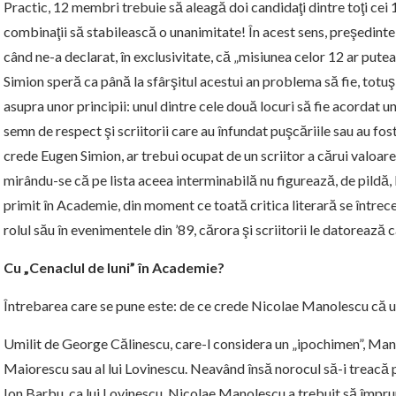
Practic, 12 membri trebuie să aleagă doi candidaţi dintre toţi cei 
combinaţii să stabilească o unanimitate! În acest sens, preşedinte
când ne-a declarat, în exclusivitate, că „misiunea celor 12 ar pute
Simion speră ca până la sfârşitul acestui an problema să fie, totuş
asupra unor principii: unul dintre cele două locuri să fie acordat un
semn de respect şi scriitorii care au înfundat puşcăriile sau au fost o
crede Eugen Simion, ar trebui ocupat de un scriitor a cărui valoare 
mirându-se că pe lista aceea interminabilă nu figurează, de pildă,
primit în Academie, din moment ce toată critica literară se întrecea
rolul său în evenimentele din ’89, cărora şi scriitorii le datorează c
Cu „Cenaclul de luni” în Academie?
Întrebarea care se pune este: de ce crede Nicolae Manolescu că un
Umilit de George Călinescu, care-l considera un „ipochimen”, Mano
Maiorescu sau al lui Lovinescu. Neavând însă norocul să-i treacă pr
Ion Barbu, ca lui Lovinescu, Nicolae Manolescu a trebuit să împrumu