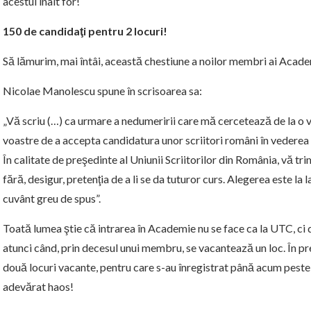
acestui înalt for!
150 de candidaţi pentru 2 locuri!
Să lămurim, mai întâi, această chestiune a noilor membri ai Acade
Nicolae Manolescu spune în scrisoarea sa:
„Vă scriu (…) ca urmare a nedumeririi care mă cercetează de la o 
voastre de a accepta candidatura unor scriitori români în vederea 
În calitate de preşedinte al Uniunii Scriitorilor din România, vă tr
fără, desigur, pretenţia de a li se da tuturor curs. Alegerea este la
cuvânt greu de spus”.
Toată lumea ştie că intrarea în Academie nu se face ca la UTC, ci do
atunci când, prin decesul unui membru, se vacantează un loc. În pr
două locuri vacante, pentru care s-au înregistrat până acum peste
adevărat haos!