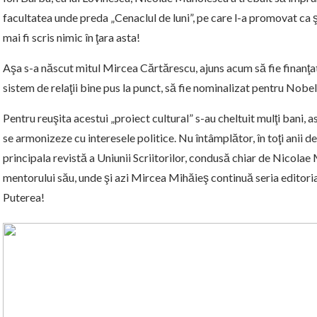
facultatea unde preda „Cenaclul de luni”, pe care l-a promovat ca şi
mai fi scris nimic în ţara asta!
Aşa s-a născut mitul Mircea Cărtărescu, ajuns acum să fie finanţat p
sistem de relaţii bine pus la punct, să fie nominalizat pentru Nobel
Pentru reuşita acestui „proiect cultural” s-au cheltuit mulţi bani, as
se armonizeze cu interesele politice. Nu întâmplător, în toţi anii d
principala revistă a Uniunii Scriitorilor, condusă chiar de Nicolae
mentorului său, unde şi azi Mircea Mihăieş continuă seria editori
Puterea!