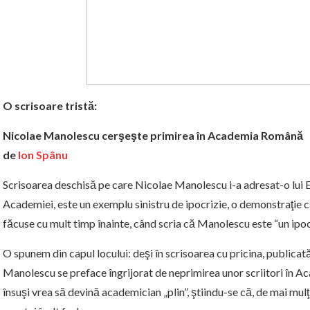
O scrisoare tristă:
Nicolae Manolescu cerşeşte primirea în Academia Română
de
Ion Spânu
Scrisoarea deschisă pe care Nicolae Manolescu i-a adresat-o lui E
Academiei, este un exemplu sinistru de ipocrizie, o demonstraţie cl
făcuse cu mult timp înainte, când scria că Manolescu este “un ipo
O spunem din capul locului: deşi în scrisoarea cu pricina, publicată 
Manolescu se preface îngrijorat de neprimirea unor scriitori în Ac
însuşi vrea să devină academician „plin”, ştiindu-se că, de mai mu