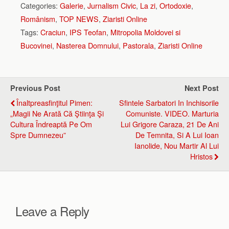
Categories:
Galerie
,
Jurnalism Civic
,
La zi
,
Ortodoxie
,
Românism
,
TOP NEWS
,
Ziaristi Online
Tags:
Craciun
,
IPS Teofan
,
Mitropolia Moldovei si
Bucovinei
,
Nasterea Domnului
,
Pastorala
,
Ziaristi Online
Previous Post
Next Post
Înaltpreasfinţitul Pimen:
Sfintele Sarbatori In Inchisorile
„Magii Ne Arată Că Ştiinţa Şi
Comuniste. VIDEO. Marturia
Cultura Îndreaptă Pe Om
Lui Grigore Caraza, 21 De Ani
Spre Dumnezeu”
De Temnita, Si A Lui Ioan
Ianolide, Nou Martir Al Lui
Hristos
Leave a Reply