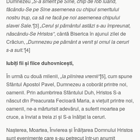
Dumnezeu
„S-a smerit pe Sine, chip de rob luând,
făcându-Se pe Sine asemenea cu chipul smeritului
nostru trup, ca să ne facă pe noi asemenea chipului
slavei Sale.”
[3]
„Cerul și pământul astăzi s-au împreunat,
născându-Se Hristos”
, cântă Biserica în ajunul zilei de
Crăciun,
„Dumnezeu pe pământ a venit și omul la ceruri
s-a suit.”
[4]
Iubiți fii și fiice duhovnicești,
În urmă cu două milenii,
„la plinirea vremii”
[5], cum spune
Sfântul Apostol Pavel, Dumnezeu a coborât printre noi,
oa­menii. Prin adumbrirea Sfântului Duh, Hristos S-a
născut din Preacurata Fecioară Maria, a viețuit printre noi,
oamenii, ne-a mărturisit adevărul, a suferit moartea pe
cruce, a înviat a treia zi și S-a înălțat la ceruri.
Nașterea, Moartea, Învierea și Înălțarea Domnului Hristos
sunt evenimente care s-au petrecut într-un anumit