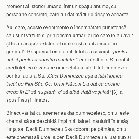
moment al istoriei umane, într-un spațiu anume, cu
persoane concrete, care au dat mărturie despre aceasta.
Au, oare, aceste evenimente o însemnătate pur istorică
sau sunt văzute și prin prisma urmărilor pe care le-au avut
și le au asupra existenței umane și a universului în
general? Răspunsul este unul: totul s-a săvârșit
„pentru
noi și pentru a noastră mântuire”
, cum rostim în Simbolul
credinței, ca revărsare neîn­cetată a iubirii lui Dumnezeu
pentru făptura Sa.
„Căci Dum­­ne­ze
u așa a iubit lumea,
încât pe Fiul Său Cel Unul-Născut L-a dat ca oricine
crede în El să nu piară, ci să aibă viață veș­nică”
[6], a
spus Însuși Hristos.
Binecuvântat cu asemenea dar dumnezeiesc, omul este
che­mat să se deschidă împlinirii tainei mântuirii în însăși
ființa sa. Dacă Dumnezeu S-a coborât pe pământ, omul
este chemat să urce la cer. Dacă Dumnezeu a luat trup și