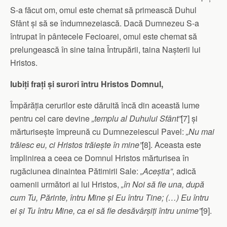
S-a făcut om, omul este chemat să primească Duhul
Sfânt și să se în­dum­ne­zeiască. Dacă Dumnezeu S-a
întrupat în pântecele Fecioarei, omul este chemat să
prelungească în sine taina Întrupării, taina Nașterii lui
Hristos.
Iubiți frați și surori întru Hristos Domnul,
Împărăția cerurilor este dăruită încă din această lume
pen­tru cel care devine
„templu al Duhului Sfânt”
[7] și
mărtu­ri­sește împreună cu Dumnezeiescul Pavel:
„Nu mai
trăiesc eu, ci Hris­t
os trăiește în mine”
[8]. Aceasta este
împlinirea a ceea ce Dom­nul Hristos mărturisea în
rugăciunea dinaintea Pătimirii Sale:
„Aceștia”
, adică
oamenii următori ai lui Hristos,
„în Noi să fie una, după
cum Tu, Părinte, întru Mine și Eu întru Tine; (…) Eu întru
ei și Tu întru Mine, ca ei să fie desăvârșiți întru unime”
[9].