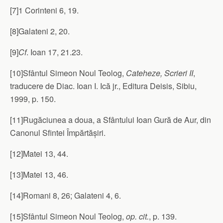
[7]1 Corinteni 6, 19.
[8]Galateni 2, 20.
[9]
Cf
. Ioan 17, 21.23.
[10]Sfântul Simeon Noul Teolog,
Cateheze, Scrieri II
,
traducere de Diac. Ioan I. Ică jr., Editura Deisis, Sibiu,
1999, p. 150.
[11]Rugăciunea a doua, a Sfântului Ioan Gură de Aur, din
Canonul Sfintei Împărtășiri.
[12]Matei 13, 44.
[13]Matei 13, 46.
[14]Romani 8, 26; Galateni 4, 6.
[15]Sfântul Simeon Noul Teolog,
op. cit.
, p. 139.