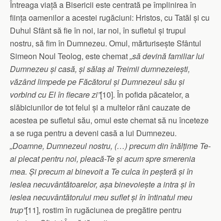
Întreaga viață a Bisericii este centrată pe împlinirea în
ființa oamenilor a acestei rugăciuni: Hristos, cu Tatăl și cu
Duhul Sfânt să fie în noi, iar noi, în sufletul și trupul
nostru, să fim în Dum­nezeu. Omul, mărturisește Sfântul
Simeon Noul Teolog, este chemat
„să devină familiar lui
Dumnezeu și casă, și sălaș al Treimii dumnezeiești,
văzând limpede pe Făcătorul și Dum­nezeul său și
vorbind cu El în fiecare zi”
[10]. În pofida păcatelor, a
slăbiciunilor de tot felul și a multelor răni cauzate de
acestea pe sufletul său, omul este chemat să nu înceteze
a se ruga pentru a deveni casă a lui Dumnezeu.
„Doamne, Dumnezeul nostru, (…) precum din înălțime Te-
ai plecat pentru noi, pleacă-Te și acum spre smerenia
mea. Și precum ai binevoit a Te culca în peșteră și în
ieslea necuvântătoarelor, așa bine­voiește a intra și în
ieslea necuvântătorului meu suflet și în întinatul meu
trup”
[11], rostim în rugăciunea de pregătire pentru