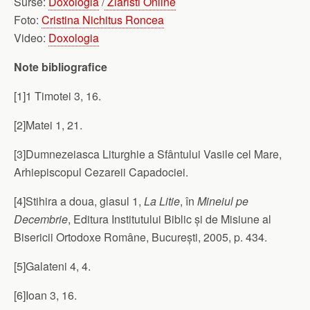
Surse:
Doxologia
/
Ziaristi Online
Foto:
Cristina Nichitus Roncea
Video:
Doxologia
Note bibliografice
[1]1 Timotei 3, 16.
[2]Matei 1, 21.
[3]Dumnezeiasca Liturghie a Sfântului Vasile cel Mare,
Arhiepiscopul Cezareii Capadociei.
[4]Stihira a doua, glasul 1,
La Litie
, în
Mineiul pe
Decembrie
, Editura Institutului Biblic și de Misiune al
Bisericii Ortodoxe Române, București, 2005, p. 434.
[5]Galateni 4, 4.
[6]Ioan 3, 16.