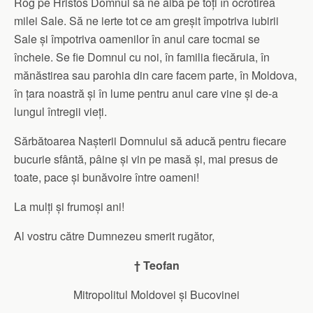
Rog pe Hristos Domnul să ne aibă pe toți în ocrotirea
milei Sale. Să ne ierte tot ce am greșit împotriva iubirii
Sale și îm­potriv­a oamenilor în anul care tocmai se
încheie. Se fie Dom­nul cu noi, în familia fiecăruia, în
mănăstirea sau parohia din care facem parte, în Moldova,
în țara noastră și în lume pentru anul care vine și de-a
lungul întregii vieți.
Sărbătoarea Nașterii Domnului să aducă pentru fiecare
bu­curie sfântă, pâine și vin pe masă și, mai presus de
toate, pace și bunăvoire între oameni!
La mulți și frumoși ani!
Al vostru către Dumnezeu smerit rugător,
† Teofan
Mitropolitul Moldovei și Bucovinei