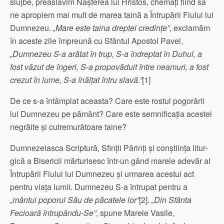
slujbe, preaslăvim Nașterea lui Hristos, chemați fiind să
ne apropiem mai mult de marea taină a Întrupării Fiului lui
Dum­nezeu.
„Mare este taina dreptei credințe”
, exclamăm
în aceste zile împreună cu Sfântul Apostol Pavel,
„Dumnezeu S-a arătat în trup, S-a îndreptat în Duhul, a
fost văzut de îngeri, S-a pro­povăduit între neamuri, a fost
crezut în lume, S-a înălțat întru slavă.”
[1]
De ce s-a întâmplat aceasta? Care este rostul pogorârii
lui Dumnezeu pe pământ? Care este semnificația acestei
negrăite și cutremurătoare taine?
Dumnezeiasca Scriptură, Sfinții Părinți și conștiința litur­
gică a Bisericii mărturisesc într-un gând marele adevăr al
În­trupării Fiului lui Dumnezeu și urmarea acestui act
pentru viața lumii. Dumnezeu S-a întrupat pentru a
„mântui poporul Său de păcatele lor”
[2].
„Din Sfânta
Fecioară întrupându-Se”
, spune Marele Vasile,