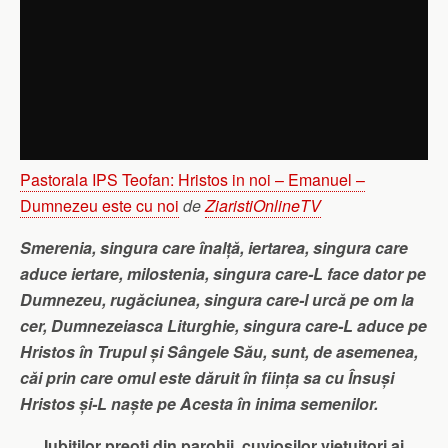
Pastorala IPS Teofan: Hristos in noi – Emanuel –
Dumnezeu este cu noi
de
ZiaristiOnlineTV
Smerenia, singura care înalță, iertarea, singura care
aduce iertare, milostenia, singura care-L face dator pe
Dumnezeu, ru­găciunea, singura care-l urcă pe om la
cer, Dumnezeiasca Li­turghie, singura care-L aduce pe
Hristos în Trupul și Sângele Său, sunt, de asemenea,
căi prin care omul este dăruit în ființa sa cu Însuși
Hristos și-L naște pe Acesta în inima semenilor.
Iubiților preoți din parohii, cuvioșilor viețuitori ai