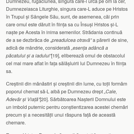
Dumnezeu, ru­găciunea, singura care-l urcă pe om la cer,
Dumnezeiasca Li­turghie, singura care-L aduce pe Hristos
în Trupul și Sângele Său, sunt, de asemenea, căi prin
care omul este dăruit în ființa sa cu Însuși Hristos și-L
naște pe Acesta în inima semenilor. Strădania continuă
de a se dezbrăca de
„preadulcea otravă”
a părerii de sine,
adică de mândrie, considerată
„esența adâncă a
păcatului și a iadului”
[19], eliberează omul de obstacolul
cel mai mare aflat în fața sălășluirii lui Dumnezeu în ființa
sa.
Creștinii din mănăstiri și creștinii din lume, cu toții formăm
poporul chemat să-L aibă pe Dumnezeu drept
„Cale,
Adevăr și Viață”
[20]. Sărbătoarea Nașterii Domnului este
un imbold puter­nic pentru conștientizarea acestei chemări
precum și a ne­ce­sității unui răspuns față de această
chemare.