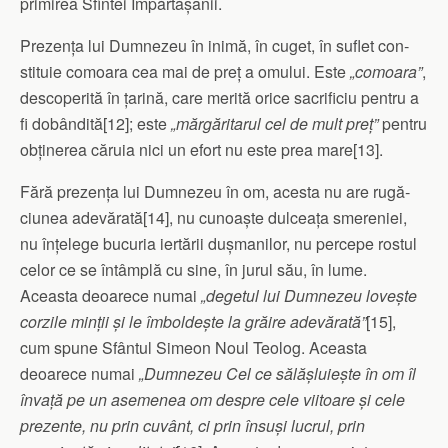
primirea Sfintei Împărtășanii.
Prezența lui Dumnezeu în inimă, în cuget, în suflet con­
stituie comoara cea mai de preț a omului. Este
„comoara”
,
descoperită în țarină, care merită orice sacrificiu pentru a
fi dobândită
[12]; este
„mărgăritarul cel de mult preț”
pentru
obți­nerea căruia nici un efort nu este prea mare
[13].
Fără prezența lui Dumnezeu în om, acesta nu are rugă­
ciu­nea adevărată
[14], nu cunoaște dulceața smereniei,
nu înțelege bucuria iertării dușmanilor, nu percepe rostul
celor ce se în­tâmplă cu sine, în jurul său, în lume.
Aceasta deoarece numai
„degetul lui Dumnezeu lovește
corzile minții și le îmboldește la grăire adevărată”
[15],
cum spune Sfântul Simeon Noul Teolog. Aceasta
deoarece numai
„Dumnezeu Cel ce sălășluiește în om îl
învață pe un asemenea om despre cele viitoare și cele
pre­zente, nu prin cuvânt, ci prin însuși lucrul, prin