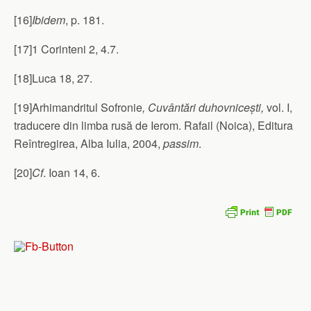
[16]
Ibidem
, p. 181.
[17]1 Corinteni 2, 4.7.
[18]Luca 18, 27.
[19]Arhimandritul Sofronie
, Cuvântări duhovnicești,
vol. I,
traducere din limba rusă de Ierom. Rafail (Noica), Editura
Reîntregirea, Alba Iulia, 2004,
passim
.
[20]
Cf
. Ioan 14, 6.