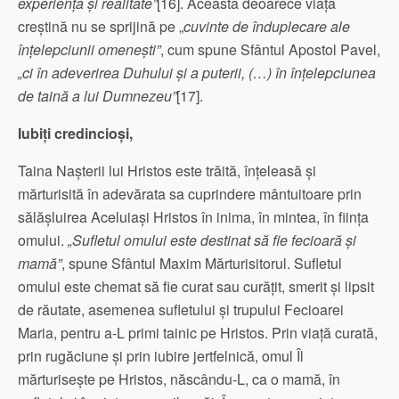
experiență și realitate”
[16]. Aceasta deoarece viața
creștină nu se sprijină pe „
cuvinte de înduplecare ale
înțelepciunii omenești”
, cum spune Sfântul Apostol Pavel,
„ci în adeverirea Duhului și a puterii, (…) în înțelepciunea
de taină a lui Dumnezeu”
[17].
Iubiți credincioși,
Taina Nașterii lui Hristos este trăită, înțeleasă și
mărturisită în adevărata sa cuprindere mântuitoare prin
sălășluirea Ace­luiași Hristos în inima, în mintea, în ființa
omului.
„Sufletul omu­­lui este destinat să fie fecioară și
mamă”
, spune Sfântul Maxim Mărturisitorul. Sufletul
omului este chemat să fie curat sau curățit, smerit și lipsit
de răutate, asemenea sufletului și trupului Fecioarei
Maria, pentru a-L primi tainic pe Hristos. Prin viață curată,
prin rugăciune și prin iubire jertfelnică, omul Îl
mărturisește pe Hristos, născându-L, ca o mamă, în