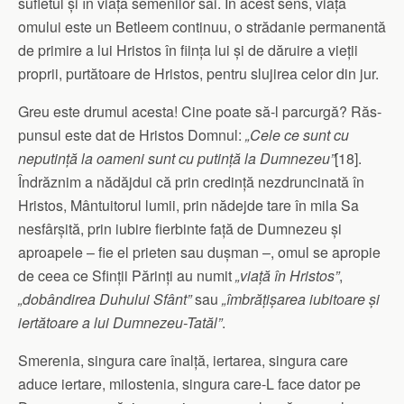
sufletul și în viața semenilor săi. În acest sens, viața
omului este un Betleem continuu, o strădanie permanentă
de primire a lui Hristos în ființa lui și de dăruire a vieții
proprii, purtătoare de Hristos, pentru slujirea celor din jur.
Greu este drumul acesta! Cine poate să-l parcurgă? Răs­
punsul este dat de Hristos Domnul:
„Cele ce sunt cu
neputință la oameni sunt cu putință la Dumnezeu”
[18].
Îndrăznim a nă­dăjdui că prin credință nezdruncinată în
Hristos, Mântuitorul lumii, prin nădejde tare în mila Sa
nesfârșită, prin iubire fierbinte față de Dumnezeu și
aproapele – fie el prieten sau dușman –, omul se apropie
de ceea ce Sfinții Părinți au numit
„viață în Hristos”
,
„dobândirea Duhului Sfânt”
sau
„îmbră­ți­șarea iubitoare și
iertătoare a lui Dumnezeu-Tatăl”
.
Smerenia, singura care înalță, iertarea, singura care
aduce iertare, milostenia, singura care-L face dator pe