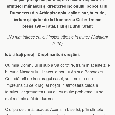
sfintelor mănăstiri și dreptcredinciosului popor al lui
Dumnezeu
din Arhiepiscopia Iașilor: har, bucurie,
iertare și ajutor de la Dumnezeu Cel în Treime
preaslăvit – Tatăl, Fiul și Duhul Sfânt
„Nu mai trăiesc eu, ci Hristos trăiește în mine.” (Galateni
2, 20)
Iubiți frați preoți, Dreptmăritori creștini,
Cu mila Domnului și sub a Sa ocrotire, trăim în aceste zile
bucuria Nașterii lui Hristos, a noului An și a Bobotezei.
Co­lindătorii ne trec pragul casei, suntem din nou
`mpreună cu cei dragi ai noștri `n atmosfera caldă a
familiei, iar greutatea unui an cu multe probleme nu se
mai resimte atât de dureros.
O clipă de tihnă, așadar. Acum, în biserici, prin sfintele