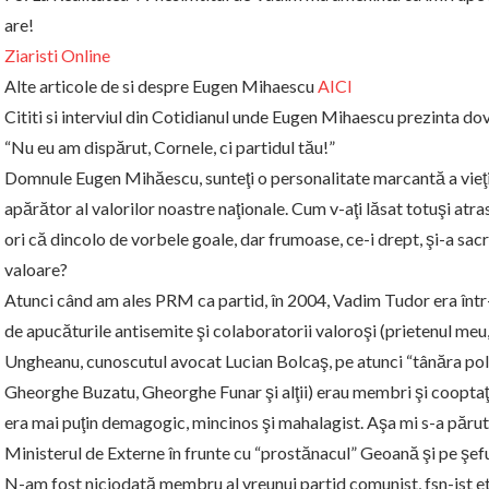
are!
Ziaristi Online
Alte articole de si despre Eugen Mihaescu
AICI
Cititi si interviul din Cotidianul unde Eugen Mihaescu prezinta do
“Nu eu am dispărut, Cornele, ci partidul tău!”
Domnule Eugen Mihăescu, sunteţi o personalitate marcantă a vieţii 
apărător al valorilor noastre naţionale. Cum v-aţi lăsat totuşi atr
ori că dincolo de vorbele goale, dar frumoase, ce-i drept, şi-a sac
valoare?
Atunci când am ales PRM ca partid, în 2004, Vadim Tudor era într
de apucăturile antisemite şi colaboratorii valoroşi (prietenul meu, 
Ungheanu, cunoscutul avocat Lucian Bolcaş, pe atunci “tânăra polit
Gheorghe Buzatu, Gheorghe Funar şi alţii) erau membri şi cooptaţi 
era mai puţin demagogic, mincinos şi mahalagist. Aşa mi s-a păru
Ministerul de Externe în frunte cu “prostănacul” Geoană şi pe şeful 
N-am fost niciodată membru al vreunui partid comunist, fsn-ist etc