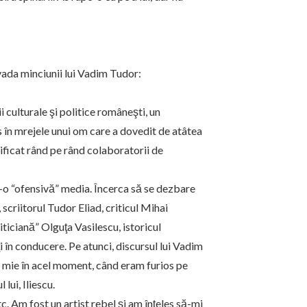
vada minciunii lui Vadim Tudor:
culturale şi politice româneşti, un
as în mrejele unui om care a dovedit de atâtea
rificat rând pe rând colaboratorii de
-o “ofensivă” media. Încerca să se dezbare
scriitorul Tudor Eliad, criticul Mihai
iciană” Olguţa Vasilescu, istoricul
în conducere. Pe atunci, discursul lui Vadim
t mie în acel moment, când eram furios pe
lui, Iliescu.
. Am fost un artist rebel şi am înţeles să-mi