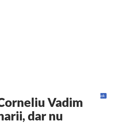
Share
Twitter
Facebook
Corneliu Vadim
narii, dar nu