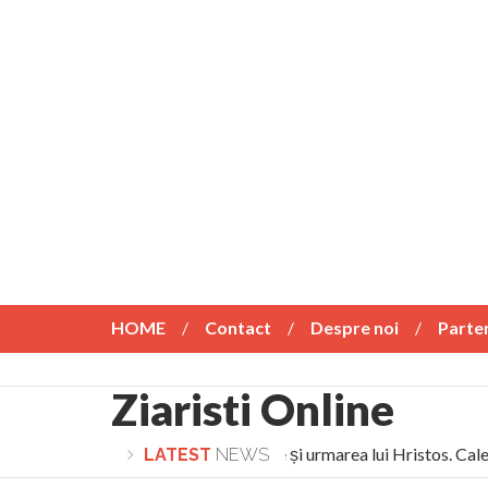
HOME
Contact
Despre noi
Parte
Ziaristi Online
Lepădarea de sine și urmarea lui Hristos. Calea
LATEST
NEWS
Turnătorul DIE Lucian Boia înjură din nou poporul