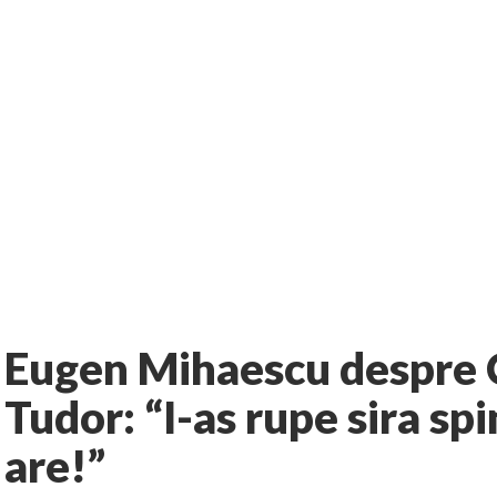
1 comment
rie
Informatie
AUTHOR:
EXPRESS
-
JANUARY 9, 2013
Eugen Mihaescu despre 
Tudor: “I-as rupe sira spi
are!”