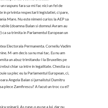
un raspuns fara sa-mi fac nici un fel de
e in privinta respectarii legislatiei, ci pare,
ania Mare. Nu este nimeni curios la AEP sa
orabile (doamna Balan si domnul Avram au
 ca sa trimita in Parlamentul European un
atea Electorala Permanenta. Corneliu Vadim
ine. M-am decis sa nu mai tac. Eu nu am
comita un abuz trimitandu-l la Bruxelles pe
ebui chiar sa intre in legalitate. Chestia cu
buie sa plec eu la Parlamentul European, ci,
soara Angela Balan si jurnalistul Dumitru
 sa plece Zamfirescu? A facut un troc cu el?
a spinarii. As rupe-o eu pe a lui, dar nu