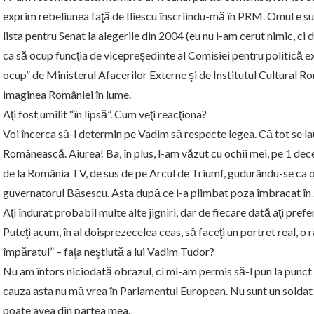
exprim rebeliunea faţă de Iliescu înscriindu-mă în PRM. Omul e sup
lista pentru Senat la alegerile din 2004 (eu nu i-am cerut nimic, c
ca să ocup funcţia de vicepreşedinte al Comisiei pentru politică ext
ocup” de Ministerul Afacerilor Externe şi de Institutul Cultural Rom
imaginea României în lume.
Aţi fost umilit “în lipsă”. Cum veţi reacţiona?
Voi încerca să-l determin pe Vadim să respecte legea. Că tot se lau
Românească. Aiurea! Ba, în plus, l-am văzut cu ochii mei, pe 1 dec
de la România TV, de sus de pe Arcul de Triumf, gudurându-se ca o
guvernatorul Băsescu. Asta după ce i-a plimbat poza îmbracat în
Aţi îndurat probabil multe alte jigniri, dar de fiecare dată aţi prefe
Puteţi acum, în al doisprezecelea ceas, să faceţi un portret real, o 
împăratul” – faţa neştiută a lui Vadim Tudor?
Nu am întors niciodată obrazul, ci mi-am permis să-l pun la punct în
cauza asta nu mă vrea în Parlamentul European. Nu sunt un soldat d
poate avea din partea mea.