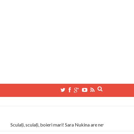
Sculați, sculați, boieri mari! Sara Nukina are nevoie de ajutorul n
a Humanitas militează pentru federalizarea României