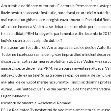
Am trimis o notificare Autoritatii Electorale Permanente si astept 
iluzie pentru ca aceasta institutie, paradoxal, nu are nici o autoritat
mai curand, un ghiseu care inregistreaza abuzurile Partidului Rom
afle de ce incearca Vadim sa se debaraseze de niste persoane on
fost candidati PRM la alegerile parlamentare din decembrie 2012)
individ cu un trecut cel putin dubios?
Pana acum am fost discret. Am asteptat sa vad ce decide Autorit
Tudor nu inceteaza sa ma denigreze imprastiind minciuni despre m
disparut, iar cotizatia mea este platita la zi. Daca Vadim vrea sa 
numarul sapte de pe lista PRM, va trebui sa inventeze altceva. Va tr
autoexcluderea nu tine! Si nu trebuie sa explice numai de ce nu tre
mai ales, de ce nu pot merge nici urmatorii inscrisi: doamna profe
Avram. S-au “autoexclus” si ei din partid? De ce tine mortis Vadim
Eugen Mihaescu
Membru de onoare al Academiei Romane
PS: La Realitatea Tv nesimtitul de Vadim ma ameninta ca imi rupe sir