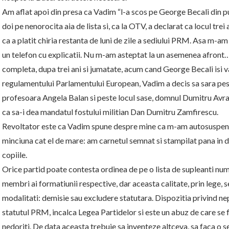
Am aflat apoi din presa ca Vadim “l-a scos pe George Becali din pus
doi pe nenorocita aia de lista si, ca la OTV, a declarat ca locul trei
ca a platit chiria restanta de luni de zile a sediului PRM. Asa m-a
un telefon cu explicatii. Nu m-am asteptat la un asemenea afront… 
completa, dupa trei ani si jumatate, acum cand George Becali isi 
regulamentului Parlamentului European, Vadim a decis sa sara pest
profesoara Angela Balan si peste locul sase, domnul Dumitru Avram
ca sa-i dea mandatul fostului militian Dan Dumitru Zamfirescu.
Revoltator este ca Vadim spune despre mine ca m-am autosuspenda
minciuna cat el de mare: am carnetul semnat si stampilat pana in 
copiile.
Orice partid poate contesta ordinea de pe o lista de supleanti numai
membri ai formatiunii respective, dar aceasta calitate, prin lege
modalitati: demisie sau excludere statutara. Dispozitia privind ne
statutul PRM, incalca Legea Partidelor si este un abuz de care se
nedoriti. De data aceasta trebuie sa inventeze altceva, sa faca o s