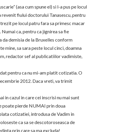
carie” (asa cum spune el) si l-a pus pe locul
 a revenit fiului doctorului Tanasescu, pentru
m trezit pe locul patru fara sa primesc macar
Numai ca, pentru ca jignirea sa fie
va da demisia de la Bruxelles conform
e mine, sa sara peste locul cinci, doamna
, redactor sef al publicatiilor vadimiste,
t pentru ca nu mi-am platit cotizatia. O
decembrie 2012. Daca vreti, va trimit
 in cazul in care cei inscrisi nu mai sunt
, se poate pierde NUMAI prin doua
plata cotizatiei, introdusa de Vadim in
 foloseste ca sa se descotoroseasca de
edinta prin care sa ma excluda!