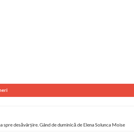
neri
 spre desăvârșire. Gând de duminică de Elena Solunca Moise
 român: “românii sunt slavi, nu latini”. Fostul agent ceaușist de l