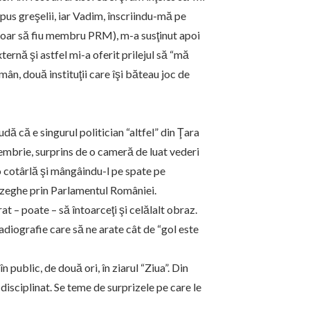
us greşelii, iar Vadim, înscriindu-mă pe
i doar să fiu membru PRM), m-a susţinut apoi
ernă şi astfel mi-a oferit prilejul să “mă
ân, două instituţii care îşi băteau joc de
dă că e singurul politician “altfel” din Ţara
embrie, surprins de o cameră de luat vederi
 cotârlă şi mângâindu-l pe spate pe
 zeghe prin Parlamentul României.
rat – poate – să întoarceţi şi celălalt obraz.
radiografie care să ne arate cât de “gol este
 public, de două ori, în ziarul “Ziua”. Din
isciplinat. Se teme de surprizele pe care le