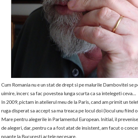
Cum Romania nu e un stat de drept si pe malurile Dambovitei se p
uimire, incerc sa fac povestea lunga scurta ca sa intelegeti ceva…
In 2009, pictam in atelierul meu de la Paris, cand am primit un te
ruga disperat sa accept sa ma treaca pe locul doi (locul unu fiind 
Mare pentru alegerile in Parlamentul European. Initial, il prevenise
de alegeri, dar, pentru ca a fost atat de insistent, am facut o con
noapte la Bucuresti actele necesare.