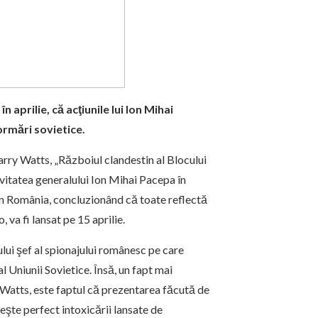
n aprilie, că acţiunile lui Ion Mihai
ormări sovietice.
arry Watts, „Războiul clandestin al Blocului
ivitatea generalului Ion Mihai Pacepa în
din România, concluzionând că toate reflectă
va fi lansat pe 15 aprilie.
ului şef al spionajului românesc pe care
l Uniunii Sovietice. Însă, un fapt mai
 Watts, este faptul că prezentarea făcută de
veşte perfect intoxicării lansate de