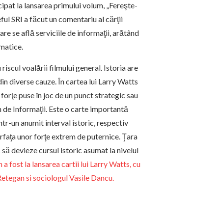
cipat la lansarea primului volum, „Fereşte-
ful SRI a făcut un comentariu al cărţii
re se află serviciile de informaţii, arătând
matice.
riscul voalării filmului general. Istoria are
din diverse cauze. În cartea lui Larry Watts
 forţe puse în joc de un punct strategic sau
ân de Informaţii. Este o carte importantă
tr-un anumit interval istoric, respectiv
rfaţa unor forţe extrem de puternice. Ţara
să devieze cursul istoric asumat la nivelul
 fost la lansarea cartii lui Larry Watts, cu
 Retegan si sociologul Vasile Dancu.