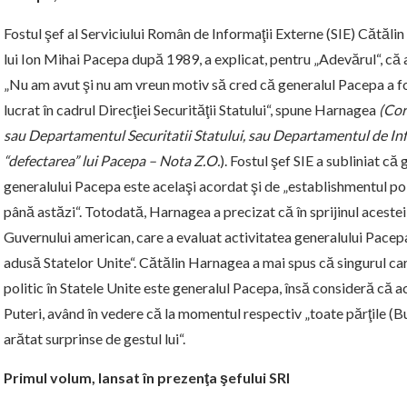
Fostul şef al Serviciului Român de Informaţii Externe (SIE) Cătălin 
lui Ion Mihai Pacepa după 1989, a explicat, pentru „Adevărul“, că 
„Nu am avut şi nu am vreun motiv să cred că generalul Pacepa a fo
lucrat în cadrul Direcţiei Securităţii Statului“, spune Harnagea
(Cor
sau Departamentul Securitatii Statului, sau Departamentul de Inf
“defectarea” lui Pacepa – Nota Z.O.
). Fostul şef SIE a subliniat că
generalului Pacepa este acelaşi acordat şi de „establishmentul po
până astăzi“. Totodată, Harnagea a precizat că în sprijinul acestei 
Guvernului american, care a evaluat activitatea generalului Pacep
adusă Statelor Unite“. Cătălin Harnagea a mai spus că singurul car
politic în Statele Unite este generalul Pacepa, însă consideră că a
Puteri, având în vedere că la momentul respectiv „toate părţile 
arătat surprinse de gestul lui“.
Primul volum, lansat în prezenţa şefului SRI