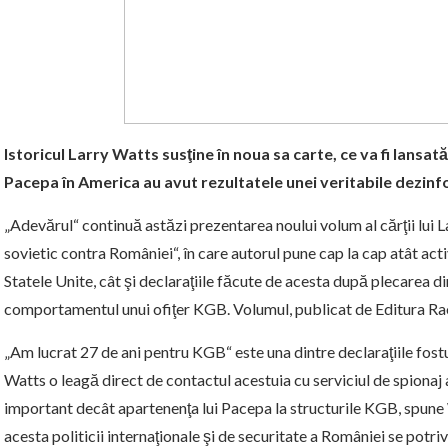
Istoricul Larry Watts susţine în noua sa carte, ce va fi lansată î
Pacepa în America au avut rezultatele unei veritabile dezinf
„Adevărul“ continuă astăzi prezentarea noului volum al cărţii lui L
sovietic contra României“, în care autorul pune cap la cap atât act
Statele Unite, cât şi declaraţiile făcute de acesta după plecarea 
comportamentul unui ofiţer KGB. Volumul, publicat de Editura Rao, 
„Am lucrat 27 de ani pentru KGB“ este una dintre declaraţiile fost
Watts o leagă direct de contactul acestuia cu serviciul de spionaj a
important decât apartenenţa lui Pacepa la structurile KGB, spune
acesta politicii internaţionale şi de securitate a României se potri