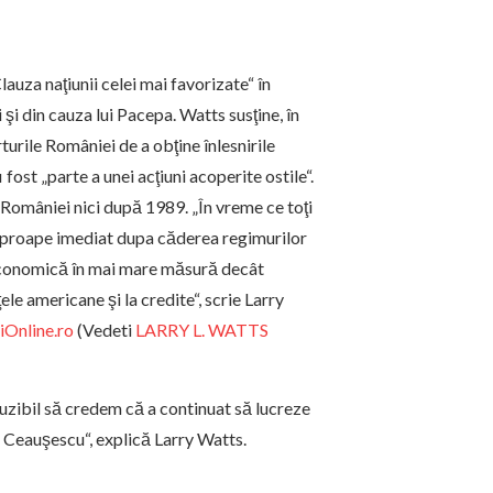
uza naţiunii celei mai favorizate“ în
şi din cauza lui Pacepa. Watts susţine, în
rturile României de a obţine înlesnirile
fost „parte a unei acţiuni acoperite ostile“.
 României nici după 1989. „În vreme ce toţi
za aproape imediat dupa căderea regimurilor
 economică în mai mare măsură decât
eţele americane şi la credite“, scrie Larry
tiOnline.ro
(Vedeti
LARRY L. WATTS
lauzibil să credem că a continuat să lucreze
 Ceauşescu“, explică Larry Watts.