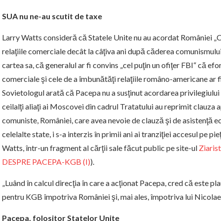
SUA nu ne-au scutit de taxe
Larry Watts consideră că Statele Unite nu au acordat României „Cla
relaţiile comerciale decât la câţiva ani după căderea comunismului 
cartea sa, că generalul ar fi convins „cel puţin un ofiţer FBI“ că efo
comerciale şi cele de a îmbunătăţi relaţiile româno-americane ar fi 
Sovietologul arată că Pacepa nu a susţinut acordarea privilegiului
ceilalţi aliaţi ai Moscovei din cadrul Tratatului au reprimit clau
comuniste, României, care avea nevoie de clauză şi de asistenţă
celelalte state, i s-a interzis în primii ani ai tranziţiei accesul pe pi
Watts, într-un fragment al cărţii sale făcut public pe site-ul
Ziaris
DESPRE PACEPA-KGB (I)
).
„Luând în calcul direcţia în care a acţionat Pacepa, cred că este p
pentru KGB împotriva României şi, mai ales, împotriva lui Nicolae
Pacepa, folositor Statelor Unite