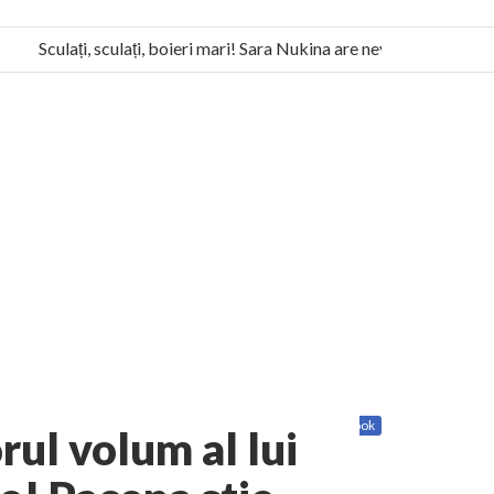
Sculați, sculați, boieri mari! Sara Nukina are nevoie de ajutorul no
a Humanitas militează pentru federalizarea României
Share
Twitter
Facebook
ul volum al lui