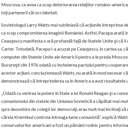
Moscova, ce avea ca scop deteriorarea relaţiilor româno-america
toţi partenerii săi occidentali.
Sovietologul Larry Watts mai subliniază că acţiunile întreprinse d
ca scop compromiterea imaginii României. Astfel, Pacepa arată în 
Ceauşescu manifesta o ură profundă faţă de Statele Unite şi că î
Carter. Totodată, Pacepa l-a acuzat pe Ceauşescu, în cartea sa, că f
computer din Statele Unite ale Americii pentru a le preda Moscove
Bucureşti din 1976 odată cu încheierea pactului pentru cooperar
acestor acţiuni, concluzionează Watts, nu arată în mod necesar c
demonstrează că întreprinderea sa în America a avut rezultatele u
„Odată cu venirea la putere în State a lui Ronald Reagan şi a cons
comunismului din statele din Uniunea Sovietică a căpătat mai mul
spre deosebire de colegii lor democraţi, erau mult mai înclinaţi să 
căreia Kremlinul controla întreaga lume comunistă“, explică Watt
conservatorilor americani a fost un pământ rodnic pentru informa