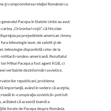
ne şi compromiterea relaţiei României cu
e generalul Pacepa în Statele Unite au avut
cartea „Orizonturi roşii“, că Nicolae
l dispreţuia pe preşedintele american Jimmy
ura tehnologie laser, de satelit şi de
i, tehnologie disponibilă celor de la
e militară româno-americană. Rezultatul
ă Ion Mihai Pacepa a fost agent KGB, ci
nei veritabile dezinformări sovietice.
ervatorilor republicani, problema
tă importanţă, având în vedere că aceştia,
creadă în «conspiraţia sovietică» potrivit
s, arătând că această teamă a
ţiile livrate de Pacepa despre România.