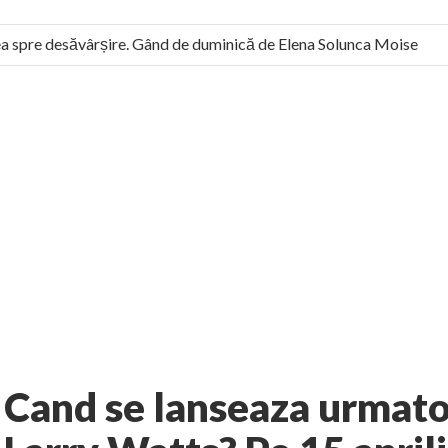
 spre desăvârșire. Gând de duminică de Elena Solunca Moise
 român: “românii sunt slavi, nu latini”. Fostul agent ceaușist de l
3 comments
rie
Istorie
AUTHOR:
EXPRESS
-
MARCH 26, 2013
Cand se lanseaza urmator