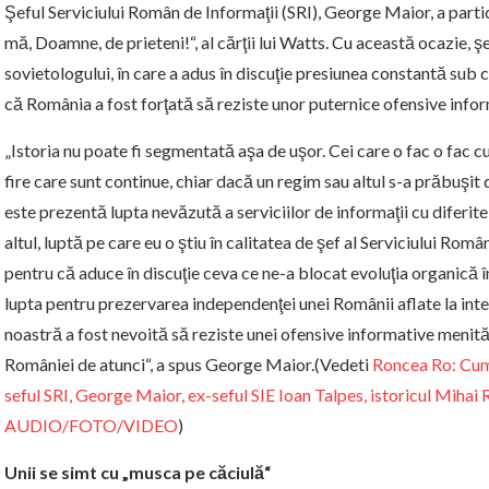
Şeful Serviciului Român de Informaţii (SRI), George Maior, a parti
mă, Doamne, de prieteni!“, al cărţii lui Watts. Cu această ocazie, şe
sovietologului, în care a adus în discuţie presiunea constantă sub ca
că România a fost forţată să reziste unor puternice ofensive infor
„Istoria nu poate fi segmentată aşa de uşor. Cei care o fac o fac cu 
fire care sunt continue, chiar dacă un regim sau altul s-a prăbuşit 
este prezentă lupta nevăzută a serviciilor de informaţii cu diferite
altul, luptă pe care eu o ştiu în calitatea de şef al Serviciului Rom
pentru că aduce în discuţie ceva ce ne-a blocat evoluţia organică în
lupta pentru prezervarea independenţei unei Românii aflate la inte
noastră a fost nevoită să reziste unei ofensive informative menită 
României de atunci“, a spus George Maior.(Vedeti
Roncea Ro: Cum a
seful SRI, George Maior, ex-seful SIE Ioan Talpes, istoricul Mihai
AUDIO/FOTO/VIDEO
)
Unii se simt cu „musca pe căciulă“