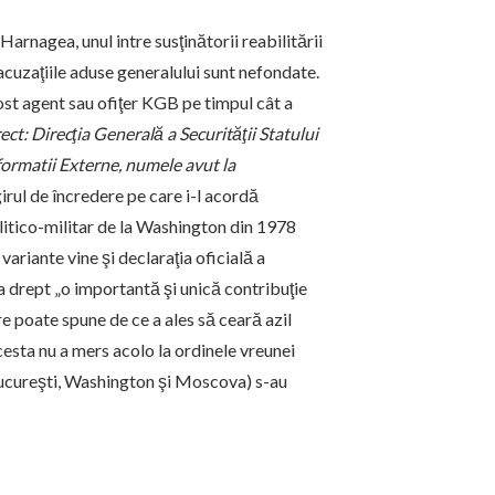
Harnagea, unul intre susţinătorii reabilitării
acuzaţiile aduse generalului sunt nefondate.
st agent sau ofiţer KGB pe timpul cât a
ect: Direcţia Generală a Securităţii Statului
ormatii Externe, numele avut la
 girul de încredere pe care i-l acordă
litico-militar de la Washington din 1978
variante vine şi declaraţia oficială a
a drept „o importantă şi unică contribuţie
e poate spune de ce a ales să ceară azil
cesta nu a mers acolo la ordinele vreunei
(Bucureşti, Washington şi Moscova) s-au