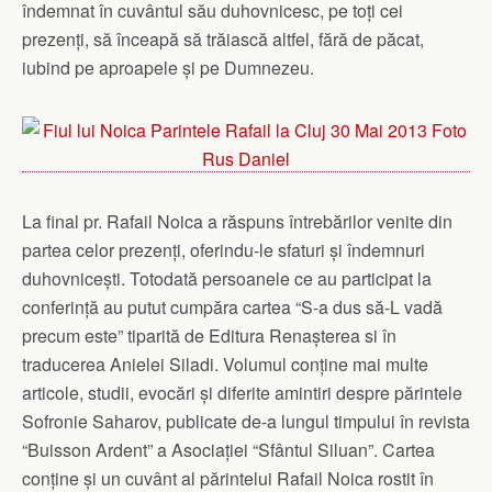
îndemnat în cuvântul său duhovnicesc, pe toți cei
prezenți, să înceapă să trăiască altfel, fără de păcat,
iubind pe aproapele și pe Dumnezeu.
La final pr. Rafail Noica a răspuns întrebărilor venite din
partea celor prezenți, oferindu-le sfaturi și îndemnuri
duhovnicești. Totodată persoanele ce au participat la
conferință au putut cumpăra cartea “S-a dus să-L vadă
precum este” tiparită de Editura Renașterea si în
traducerea Anielei Siladi. Volumul conține mai multe
articole, studii, evocări și diferite amintiri despre părintele
Sofronie Saharov, publicate de-a lungul timpului în revista
“Buisson Ardent” a Asociației “Sfântul Siluan”. Cartea
conține și un cuvânt al părintelui Rafail Noica rostit în