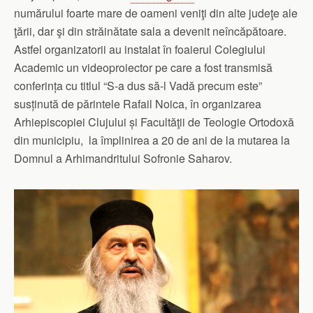
numărului foarte mare de oameni veniţi din alte judeţe ale
ţării, dar şi din străinătate sala a devenit neîncăpătoare.
Astfel organizatorii au instalat în foaierul Colegiului
Academic un videoproiector pe care a fost transmisă
conferința cu titlul “S-a dus să-l Vadă precum este”
susținută de părintele Rafail Noica, în organizarea
Arhiepiscopiei Clujului și Facultăţii de Teologie Ortodoxă
din municipiu, la împlinirea a 20 de ani de la mutarea la
Domnul a Arhimandritului Sofronie Saharov.