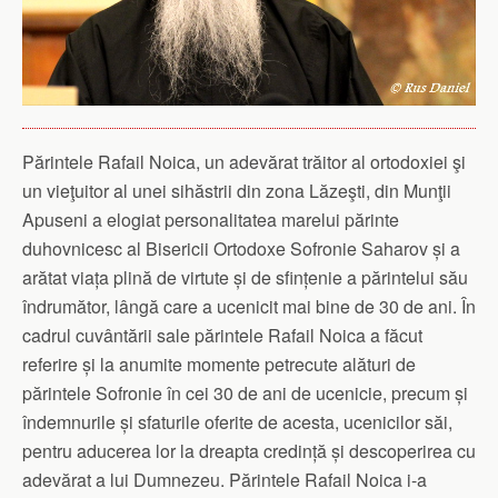
Părintele Rafail Noica, un adevărat trăitor al ortodoxiei şi
un vieţuitor al unei sihăstrii din zona Lăzeşti, din Munţii
Apuseni a elogiat personalitatea marelui părinte
duhovnicesc al Bisericii Ortodoxe Sofronie Saharov și a
arătat viața plină de virtute și de sfințenie a părintelui său
îndrumător, lângă care a ucenicit mai bine de 30 de ani. În
cadrul cuvântării sale părintele Rafail Noica a făcut
referire și la anumite momente petrecute alături de
părintele Sofronie în cei 30 de ani de ucenicie, precum și
îndemnurile și sfaturile oferite de acesta, ucenicilor săi,
pentru aducerea lor la dreapta credință și descoperirea cu
adevărat a lui Dumnezeu. Părintele Rafail Noica i-a