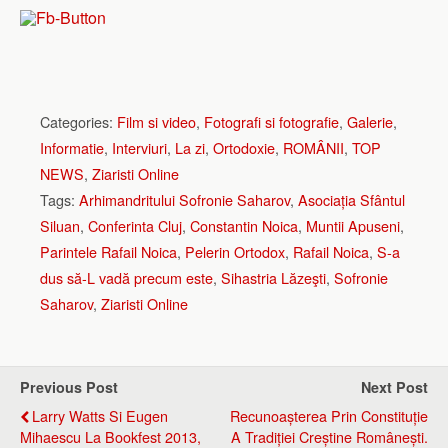
Categories:
Film si video
,
Fotografi si fotografie
,
Galerie
,
Informatie
,
Interviuri
,
La zi
,
Ortodoxie
,
ROMÂNII
,
TOP
NEWS
,
Ziaristi Online
Tags:
Arhimandritului Sofronie Saharov
,
Asociația Sfântul
Siluan
,
Conferinta Cluj
,
Constantin Noica
,
Muntii Apuseni
,
Parintele Rafail Noica
,
Pelerin Ortodox
,
Rafail Noica
,
S-a
dus să-L vadă precum este
,
Sihastria Lăzeşti
,
Sofronie
Saharov
,
Ziaristi Online
Previous Post
Next Post
Larry Watts Si Eugen
Recunoașterea Prin Constituție
Mihaescu La Bookfest 2013,
A Tradiției Creștine Românești.