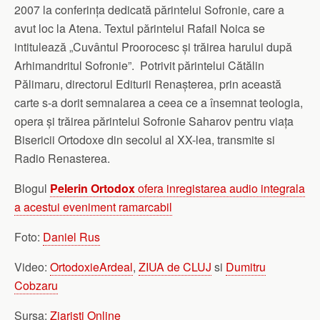
2007 la conferința dedicată părintelui Sofronie, care a
avut loc la Atena. Textul părintelui Rafail Noica se
intitulează „Cuvântul Proorocesc și trăirea harului după
Arhimandritul Sofronie”. Potrivit părintelui Cătălin
Pălimaru, directorul Editurii Renașterea, prin această
carte s-a dorit semnalarea a ceea ce a însemnat teologia,
opera și trăirea părintelui Sofronie Saharov pentru viața
Bisericii Ortodoxe din secolul al XX-lea, transmite si
Radio Renasterea.
Blogul
Pelerin Ortodox
ofera inregistarea audio integrala
a acestui eveniment ramarcabil
Foto:
Daniel Rus
Video:
OrtodoxieArdeal
,
ZIUA de CLUJ
si
Dumitru
Cobzaru
Sursa:
Ziaristi Online