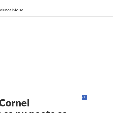
 Solunca Moise
bilă, periculoase pentru sănătate
 mai ușor de stăpânit”
ristos!”
e la Humanitas militează pentru federalizarea
Share
Twitter
Facebook
 Cornel