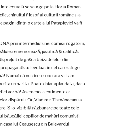
 intelectuală se scurge pe la Horia Roman
ție, chinuitul filosof al culturii române s-a
e pagini dintr-o carte a lui Patapievici va fi
 DNA prin intermediul unei comisii rogatorii,
ăluie, rememorează, justifică și califică.
disprețuit de gașca beizadelelor din
 propagandistul evoluat în cel care stinge
apă! Numai că nu zice, eu cu tata vi l-am
merita urmărită. Poate chiar aplaudată, dacă
. Nici vorbă! Asemenea sentimente ar
celor dispăruți. Or, Vladimir Tismănaeanu a
re. Și o vizibilă răzbunare pe toate cele
tul bășcăliei copiilor de mahări comuniști.
n casa lui Ceaușescu din Bulevardul