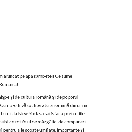
 am aruncat pe apa sâmbetei! Ce sume
 România!
aișpe și de cultura română și de poporul
Cum s-o fi văzut literatura română din urina
 trimis la New York să satisfacă pretențiile
ă publice tot felul de mâzgălici de compuneri
i pentru a le scoate umflate, importante și