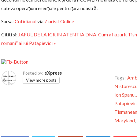
câteva operațiuni esențiale pentru țara noastră.
Sursa:
Cotidianul
via
Ziaristi Online
Cititi si:
JAFUL DE LA ICR IN ATENTIA DNA. Cum a huzurit Tisman
romani” ai lui Patapievici »
eXpress
Posted by:
Tags:
Amb
View more posts
Nistoresc
Ion Spanu
,
Patapievic
Tismanea
Maryland
,