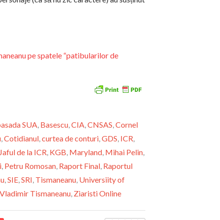
eanu pe spatele “patibularilor de
asada SUA
,
Basescu
,
CIA
,
CNSAS
,
Cornel
u
,
Cotidianul
,
curtea de conturi
,
GDS
,
ICR
,
Jaful de la ICR
,
KGB
,
Maryland
,
Mihai Pelin
,
i
,
Petru Romosan
,
Raport Final
,
Raportul
nu
,
SIE
,
SRI
,
Tismaneanu
,
Universiity of
Vladimir Tismaneanu
,
Ziaristi Online