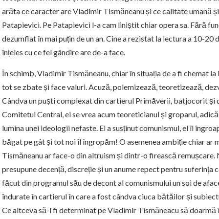
arăta ce caracter are Vladimir Tismăneanu și ce calitate umană și
Patapievici. Pe Patapievici l-a cam liniștit chiar opera sa. Fără func
dezumflat în mai puțin de un an. Cine a rezistat la lectura a 10-20 d
înțeles cu ce fel gândire are de-a face.
În schimb, Vladimir Tismăneanu, chiar în situația de a fi chemat la
tot se zbate și face valuri. Acuză, polemizează, teoretizează, dezv
Cândva un puști complexat din cartierul Primăverii, batjocorit și 
Comitetul Central, el se vrea acum teoreticianul și groparul, adică
lumina unei ideologii nefaste. El a susținut comunismul, el îl îngro
băgat pe gât și tot noi îl îngropăm! O asemenea ambiție chiar ar 
Tismăneanu ar face-o din altruism și dintr-o firească remușcare
presupune decență, discreție și un anume repect pentru suferința 
făcut din programul său de decont al comunismului un soi de aface
îndurate în cartierul în care a fost cândva ciuca bătăilor și subiec
Ce altceva să-l fi determinat pe Vladimir Tismăneacu să doarmă î