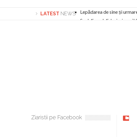
Lepădarea de sine și urmar
LATEST
NEWS
Sculați, sculați, boieri mari
Academia Române revine în cazul pericolele 
Academia Română: 5G poate cauza CANCER. Gu
La Mulți Ani, Eugen Mihăescu!
Pamfil Șeicaru omagiat la Mănăstirea ctitori
Nu vă fie frică! FOTO și VIDEO cu Corneliu Vl
Mariana Nicolesco: Evenimentele Darclée la
Schimbarea la Față: “Acesta e Fiul Meu Mult Iub
Turnătorul DIE Lucian Boia înjură din nou popo
României
Ziaristii pe Facebook
Gale