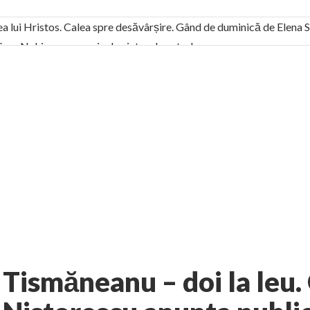
ea lui Hristos. Calea spre desăvârșire. Gând de duminică de Elena
! Sara Nukina are nevoie de ajutorul nostru!
generate de tehnologia 5G și cere Dezbatere Națională
vernul, dat în judecată pentru HG 5G. Antenele de telefonie mo
tă chiar de către el: Sfânta Ana – Orșova
ad și Cavalerii noilor apocalipse. “O societate înfricoșată e mult
 Televiziunea Naţională – o mare sărbătoare. VIDEO
it – pe El să-l ascultați!” În inimi “să-nflorească, ca rod de har, H
rul român: “românii sunt slavi, nu latini”. Fostul agent ceaușist d
3 comments
rie
Jurnalism Civic
AUTHOR:
EXPRESS
-
JUNE 7, 2013
Tismăneanu – doi la leu.