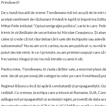
Primăverii?
De o bună bucată de vreme Tismăneanu mă tot acuză de te miri ce ș
același sentiment de răzbunare îl mână în luptă și împotriva Editu
Mihai Pelin intitulat ”Opisul emigraţiei politice”, carte în care Pe
trimis în străinătate de securitatea lui Nicolae Ceaușescu. Și atu
câine și crede că tot răul debarcării sale din închipuite sau adevăr
subsemnatul? Nu eu am scris cartea, nu eu am publicat-o, nu mă in
putut decide nimic în ce-l privește, nu am prieteni suspuși care să î
frecventez blogul și nici nu mă întrețin cu amicii săi.
Pentru mine, Tismăneanu, în ciuda cărților sale, a enormei plase de r
este decât un personaj din categoria celor pe care îi mutilează put
Regimul Băsescu încă își apără combatanții și propagandiștii. Gu
celălalt. Cu vremea, la echipa care a intoxicat Romania, SUA, Comi
adăuga noii propagandiști ai aceluiași regim, proveniți de data a
deconturile echipei de la ICR și de la IICCMER ne arată ce fel de p