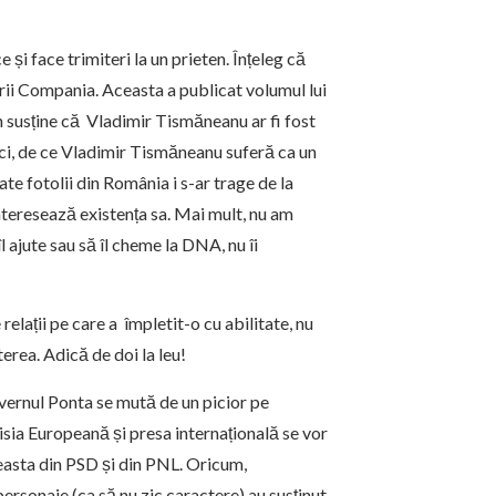
i face trimiteri la un prieten. Înțeleg că
rii Compania. Aceasta a publicat volumul lui
lin susține că Vladimir Tismăneanu ar fi fost
nci, de ce Vladimir Tismăneanu suferă ca un
ate fotolii din România i s-ar trage de la
teresează existența sa. Mai mult, nu am
l ajute sau să îl cheme la DNA, nu îi
elații pe care a împletit-o cu abilitate, nu
erea. Adică de doi la leu!
vernul Ponta se mută de un picior pe
sia Europeană și presa internațională se vor
ceasta din PSD și din PNL. Oricum,
ersonaje (ca să nu zic caractere) au susținut