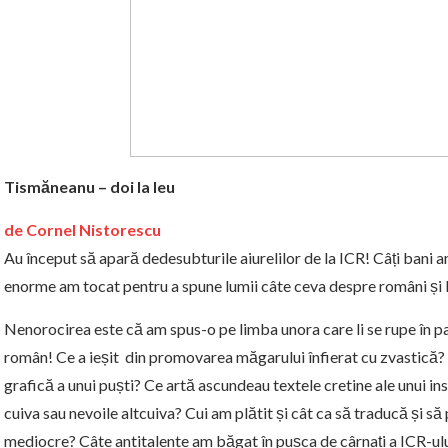
Tismăneanu – doi la leu
de Cornel Nistorescu
Au început să apară dedesubturile aiurelilor de la ICR! Câți bani
enorme am tocat pentru a spune lumii câte ceva despre români și
Nenorocirea este că am spus-o pe limba unora care li se rupe în p
român! Ce a ieșit din promovarea măgarului înfierat cu zvastică? 
grafică a unui puști? Ce artă ascundeau textele cretine ale unui ins
cuiva sau nevoile altcuiva? Cui am plătit și cât ca să traducă și s
mediocre? Câte antitalente am băgat în pușca de cârnați a ICR-ulu