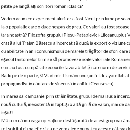
pitite pe lângă alți scriitori români clasici?
Vedem acum ce experiment aiuritor a fost făcut prin lume pe seam
la o populație care o duce nespus de greu. Ce valori au fost scoas
țara noastră? Filozofia grupului Pleșu-Patapievici-Liiceanu, plus 
crasă a lui Traian Băsescu a încercat să ducă la export o viziune c
cu abilitate în anii comunismului de marele trăgător de sfori ca
eșecul fantomelor trimise să promoveze noile valori ale României.
cum au fost cumpărate ecourile favorabile! Și ce enorm deservic
Radu pe de o parte, și Vladimir Tismăneanu (un fel de ayatollah a
propagandist în căutare de sinecură în anii lui Ceaușescu).
În marea sa campanie prin străinătate, grupul de mai sus a încerca
nouă cultură, inexistentă în fapt, și o altă grilă de valori, mai de d
ieșit!?
Mă tem că întreaga operațiune desfășurată de acest grup va rămâ
tot spiritul ei malefic și că ne vom alege numai cu aceste câteva de