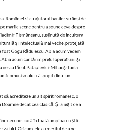
a României și cu ajutorul banilor strânși de
e pe marile scene pentru a spune ceva despre
Vladimir Tismăneanu, susținută de incultura
ulturală și intelectuală mai veche, protejată
re a fost Gogu Rădulescu. Abia acum vedem
 Abia acum cântărim prețul operațiunii și
iu ne-au făcut Patapievici-Mihaeș-Tania
l anticomunismului răspopit dintr-un
t să acrediteze un alt spirit românesc, o
ai Doamne decât cea clasică. Și a ieșit ce a
ne necunoscută în toată amploarea și în
zvăluiri. Oricum, ele au meritul de a ne