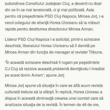
subordinea Consiliului Judeţean Cluj, a devenit nu doar
din ce în ce mai tensionată, ci şi mai politizată. Asta
pentru că preşedintele PSD Cluj-Napoca, Mircea Jorj, i-a
cerut colegului de alianţă Horea Uioreanu să ia măsuri
rapide pentru destituirea directorului Mircea Arman.
Liderul PSD Cluj-Napoca i-a solicitat, printr-o scrisoare
deschisă, liberalului Horea Uioreanu să îl demită pe
Mircea Arman din funcţia de manager al revistei Tribuna.
“În această scrisoare deschisă îl rugam pe peşedintele
CJ Cluj să rezolve această problemă demiţându-l imediat
pe acest domn Avram”, spune Jorj.
Mircea Jorj spune că situaţia în care se află acum revista
culturală trebuie să ia sfârşit. În replică, Horea Uioreau a
dispus în această dimineaţă crearea unei comisii care să
analizeze situaţia de la revistă. În termen de 48 de ore,