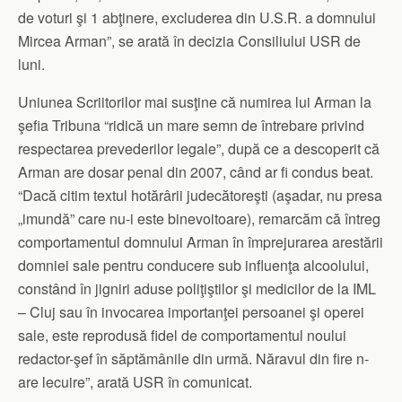
de voturi şi 1 abţinere, excluderea din U.S.R. a domnului
Mircea Arman”, se arată în decizia Consiliului USR de
luni.
Uniunea Scriitorilor mai susţine că numirea lui Arman la
şefia Tribuna “ridică un mare semn de întrebare privind
respectarea prevederilor legale”, după ce a descoperit că
Arman are dosar penal din 2007, când ar fi condus beat.
“Dacă citim textul hotărârii judecătoreşti (aşadar, nu presa
„imundă” care nu-i este binevoitoare), remarcăm că întreg
comportamentul domnului Arman în împrejurarea arestării
domniei sale pentru conducere sub influenţa alcoolului,
constând în jigniri aduse poliţiştilor şi medicilor de la IML
– Cluj sau în invocarea importanţei persoanei şi operei
sale, este reprodusă fidel de comportamentul noului
redactor-şef în săptămânile din urmă. Năravul din fire n-
are lecuire”, arată USR în comunicat.