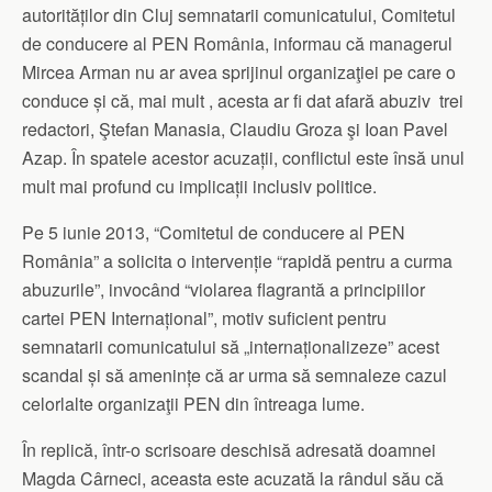
autorităților din Cluj semnatarii comunicatului, Comitetul
de conducere al PEN România, informau că managerul
Mircea Arman nu ar avea sprijinul organizaţiei pe care o
conduce și că, mai mult , acesta ar fi dat afară abuziv trei
redactori, Ştefan Manasia, Claudiu Groza şi Ioan Pavel
Azap. În spatele acestor acuzații, conflictul este însă unul
mult mai profund cu implicații inclusiv politice.
Pe 5 iunie 2013, “Comitetul de conducere al PEN
România” a solicita o intervenție “rapidă pentru a curma
abuzurile”, invocând “violarea flagrantă a principiilor
cartei PEN Internațional”, motiv suficient pentru
semnatarii comunicatului să „internaționalizeze” acest
scandal și să amenințe că ar urma să semnaleze cazul
celorlalte organizaţii PEN din întreaga lume.
În replică, într-o scrisoare deschisă adresată doamnei
Magda Cârneci, aceasta este acuzată la rândul său că