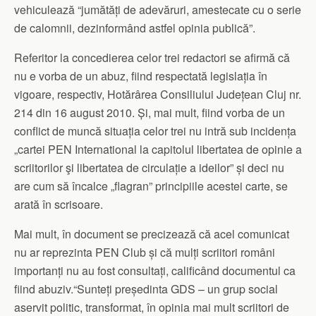
vehiculează “jumătăți de adevăruri, amestecate cu o serie
de calomnii, dezinformând astfel opinia publică”.
Referitor la concedierea celor trei redactori se afirmă că
nu e vorba de un abuz, fiind respectată legislația în
vigoare, respectiv, Hotărârea Consiliului Județean Cluj nr.
214 din 16 august 2010. Și, mai mult, fiind vorba de un
conflict de muncă situația celor trei nu intră sub incidența
„cartei PEN International la capitolul libertatea de opinie a
scriitorilor şi libertatea de circulație a ideilor” și deci nu
are cum să încalce „flagran” principiile acestei carte, se
arată în scrisoare.
Mai mult, în document se precizează că acel comunicat
nu ar reprezinta PEN Club și că mulți scriitori români
importanți nu au fost consultați, calificând documentul ca
fiind abuziv.“Sunteți președinta GDS – un grup social
aservit politic, transformat, în opinia mai mult scriitori de