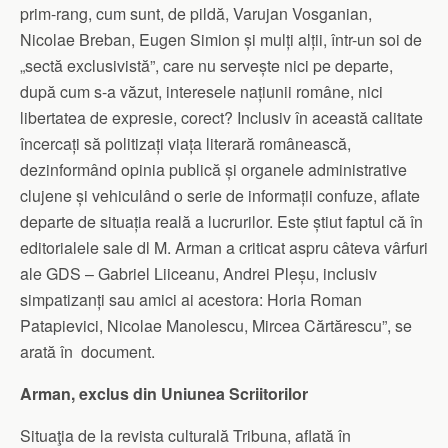
prim-rang, cum sunt, de pildă, Varujan Vosganian,
Nicolae Breban, Eugen Simion și mulți alții, într-un soi de
„sectă exclusivistă”, care nu servește nici pe departe,
după cum s-a văzut, interesele națiunii române, nici
libertatea de expresie, corect? Inclusiv în această calitate
încercați să politizați viața literară românească,
dezinformând opinia publică și organele administrative
clujene și vehiculând o serie de informații confuze, aflate
departe de situația reală a lucrurilor. Este știut faptul că în
editorialele sale dl M. Arman a criticat aspru câteva vârfuri
ale GDS – Gabriel Liiceanu, Andrei Pleșu, inclusiv
simpatizanți sau amici ai acestora: Horia Roman
Patapievici, Nicolae Manolescu, Mircea Cărtărescu”, se
arată în document.
Arman, exclus din Uniunea Scriitorilor
Situaţia de la revista culturală Tribuna, aflată în