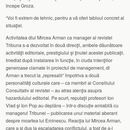
începe Groza.
“Voi fi extrem de tehnic, pentru a vă oferi tabloul concret al
situaţiei.
Activitatea dlui Mircea Arman ca manager al revistei
Tribuna s-a dezvoltat în două direcţii, ambele dăunătoare
activităţii editoriale, prestigiului şi ţinutei acestei publicaţii.
Imediat după instalarea în funcţie, în ciuda intenţiilor
generoase clamate în proiectul de management, dl
Arman a trecut la „represalii” împotriva a două
personalităţi culturale care – ca membri ai Consiliului
Consultativ al revistei – au atras atenţia asupra
hazardulului editorial. Pe scurt, reputaţii profesori Ion
Vlad şi Ion Pop au deplâns – într-o discuţie amiabilă cu
managerul Tribunei – publicarea unui material aberant
despre moartea lui Eminescu. Reacţia lui Mircea Arman,
care a şi dus la escaladarea conflictului, a fost de a-i