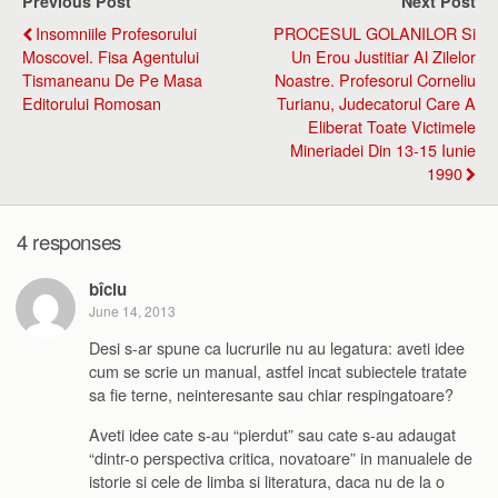
Previous Post
Next Post
Insomniile Profesorului
PROCESUL GOLANILOR Si
Moscovel. Fisa Agentului
Un Erou Justitiar Al Zilelor
Tismaneanu De Pe Masa
Noastre. Profesorul Corneliu
Editorului Romosan
Turianu, Judecatorul Care A
Eliberat Toate Victimele
Mineriadei Din 13-15 Iunie
1990
4 responses
bîciu
June 14, 2013
Desi s-ar spune ca lucrurile nu au legatura: aveti idee
cum se scrie un manual, astfel incat subiectele tratate
sa fie terne, neinteresante sau chiar respingatoare?
Aveti idee cate s-au “pierdut” sau cate s-au adaugat
“dintr-o perspectiva critica, novatoare” in manualele de
istorie si cele de limba si literatura, daca nu de la o