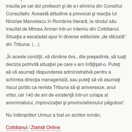
insulta pe cei doi profesori şi de a-i elimina din Consiliul
Consultativ. Această atitudine a provocat şi reacţia lui
Nicolae Manolescu în România literară, la rândul său
insultat de Mircea Arman într-un interviu din Cotidianul.
Situaţia a escaladat apoi în diverse editoriale „de răfuială”
din Tribuna. (…)
„În aceste condiţii, vă rămâne dvs., dle preşedinte, să luaţi
decizia potrivită situaţiei pe care v-am înfăţişat-o. Puteţi
să vă asumaţi răspunderea administrativă pentru a
schimba direcţia managerială, sau puteţi să vă asumaţi
riscul politic ca revista Tribuna să-şi aniverseze, anul
viitor, cei 140 de ani de existenţă într-un colaps al
anonimatului, improvizaţiei şi provincialismului păgubos”.
Nu întâmplător Urmuz a fost un scriitor român.
Cotidianul
/
Ziaristi Online