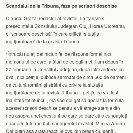
Scandalul de la Tribuna, faza pe scrisori deschise
Claudiu Groza, redactor al revistei, i-a transmis
preşedintelui Consiliului Judeţean Cluj, Horea Uioreanu,
o “scrisoare deschisă” în care critică “situaţia
îngrijorătoare” de la revista Tribuna.
“Întrucât nu aţi dat niciun fel de răspuns formal nici
memoriului pe care, alături de colegii mei, l-am depus în
27 februarie la Consiliul Judeţean, după întrevederea cu
dvs., nici petiţiei publice semnate de circa 500 de oameni
de cultură români şi străini cu privire la situaţia
îngrijorătoare de la revista Tribuna – petiţie ce v-a fost
înaintată tot atunci -, mă văd obligat să apelez la formula
acestei scrisori deschise pentru a vă atrage atenţia din
nou asupra unei chestiuni pe care se pare că o cunoaşteţi
doar prin intermediul managerului revistei, Mircea Arman.
Cel puţin aşa arată reacţiile dvs. din presa clujeană”,