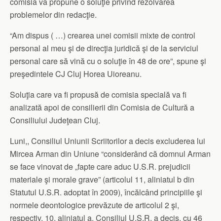
comisia va propune o soluţie privind rezolvarea
problemelor din redacţie.
“Am dispus ( …) crearea unei comisii mixte de control
personal al meu şi de direcţia juridică şi de la serviciul
personal care să vină cu o soluţie în 48 de ore”, spune şi
preşedintele CJ Cluj Horea Uioreanu.
Soluţia care va fi propusă de comisia specială va fi
analizată apoi de consilierii din Comisia de Cultură a
Consiliului Judeţean Cluj.
Luni,, Consiliul Uniunii Scriitorilor a decis excluderea lui
Mircea Arman din Uniune “considerând că domnul Arman
se face vinovat de „fapte care aduc U.S.R. prejudicii
materiale şi morale grave” (articolul 11, aliniatul b din
Statutul U.S.R. adoptat în 2009), încălcând principiile şi
normele deontologice prevăzute de articolul 2 şi,
respectiv, 10, aliniatul a. Consiliul U.S.R. a decis, cu 46