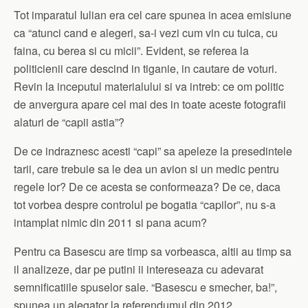
Tot imparatul Iulian era cel care spunea in acea emisiune
ca “atunci cand e alegeri, sa-i vezi cum vin cu tuica, cu
faina, cu berea si cu micii”. Evident, se referea la
politicienii care descind in tiganie, in cautare de voturi.
Revin la inceputul materialului si va intreb: ce om politic
de anvergura apare cel mai des in toate aceste fotografii
alaturi de “capii astia”?
De ce indraznesc acesti “capi” sa apeleze la presedintele
tarii, care trebuie sa le dea un avion si un medic pentru
regele lor? De ce acesta se conformeaza? De ce, daca
tot vorbea despre controlul pe bogatia “capilor”, nu s-a
intamplat nimic din 2011 si pana acum?
Pentru ca Basescu are timp sa vorbeasca, altii au timp sa
il analizeze, dar pe putini ii intereseaza cu adevarat
semnificatiile spuselor sale. “Basescu e smecher, ba!”,
spunea un alegator la referendumul din 2012.