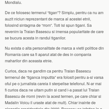
Mondialu.
De ce folosesc termenul “tigan”? Simplu, pentru ca nu am
auzit niciun reprezentant de marca al acestei etnii,
folosind sintagma de “rrom”. Toti isi spun tigani. Sa
revenim la Traian Basescu si imensa popularitate de care
se bucura acesta in randul tiganilor.
Nu exista o alta personalitate de marca a vietii politice din
Romania care sa fi aparut atat de des in compania
maharilor din aceasta etnie.
Curios, daca ne gandim ca pentru Traian Basescu
termenul de “tiganca imputita” era folosit pentru a-si varsa
oful pe o jurnalista careia ii sterpelise telefonul. N-ar mai
fi curios daca ne uitam putin si cand i-a pasat lui Traian
Basescu de rromi (revin la acest termen, pe care chiar si
Madalin Voicu il uraste atat de mult). Chiar inainte de
alegerile prezidentiale din 2009, Basescu se infatisa la o