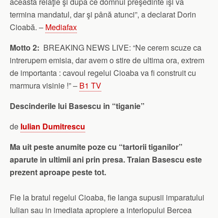
această relaţie şi după ce domnul preşedinte îşi va
termina mandatul, dar şi până atunci”, a declarat Dorin
Cioabă. –
Mediafax
Motto 2:
BREAKING NEWS LIVE: “Ne cerem scuze ca
intrerupem emisia, dar avem o stire de ultima ora, extrem
de importanta : cavoul regelui Cioaba va fi construit cu
marmura visinie !” –
B1 TV
Descinderile lui Basescu in “tiganie”
de
Iulian Dumitrescu
Ma uit peste anumite poze cu “tartorii tiganilor”
aparute in ultimii ani prin presa. Traian Basescu este
prezent aproape peste tot.
Fie la bratul regelui Cioaba, fie langa supusii imparatului
Iulian sau in imediata apropiere a interlopului Bercea