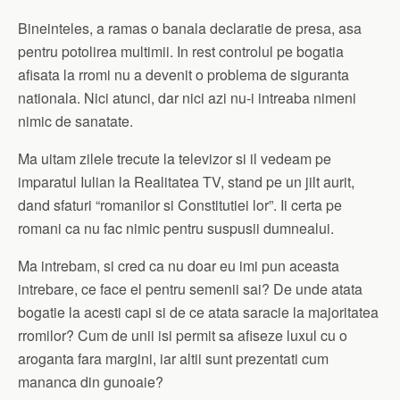
Bineinteles, a ramas o banala declaratie de presa, asa
pentru potolirea multimii. In rest controlul pe bogatia
afisata la rromi nu a devenit o problema de siguranta
nationala. Nici atunci, dar nici azi nu-i intreaba nimeni
nimic de sanatate.
Ma uitam zilele trecute la televizor si il vedeam pe
imparatul Iulian la Realitatea TV, stand pe un jilt aurit,
dand sfaturi “romanilor si Constitutiei lor”. Ii certa pe
romani ca nu fac nimic pentru suspusii dumnealui.
Ma intrebam, si cred ca nu doar eu imi pun aceasta
intrebare, ce face el pentru semenii sai? De unde atata
bogatie la acesti capi si de ce atata saracie la majoritatea
rromilor? Cum de unii isi permit sa afiseze luxul cu o
aroganta fara margini, iar altii sunt prezentati cum
mananca din gunoaie?