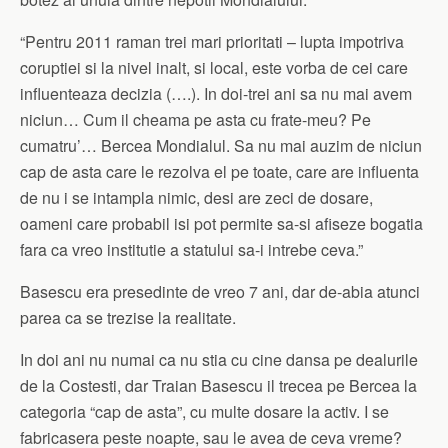
“Pentru 2011 raman trei mari prioritati – lupta impotriva
coruptiei si la nivel inalt, si local, este vorba de cei care
influenteaza decizia (….). In doi-trei ani sa nu mai avem
niciun… Cum il cheama pe asta cu frate-meu? Pe
cumatru’… Bercea Mondialul. Sa nu mai auzim de niciun
cap de asta care le rezolva el pe toate, care are influenta
de nu i se intampla nimic, desi are zeci de dosare,
oameni care probabil isi pot permite sa-si afiseze bogatia
fara ca vreo institutie a statului sa-i intrebe ceva.”
Basescu era presedinte de vreo 7 ani, dar de-abia atunci
parea ca se trezise la realitate.
In doi ani nu numai ca nu stia cu cine dansa pe dealurile
de la Costesti, dar Traian Basescu il trecea pe Bercea la
categoria “cap de asta”, cu multe dosare la activ. I se
fabricasera peste noapte, sau le avea de ceva vreme?