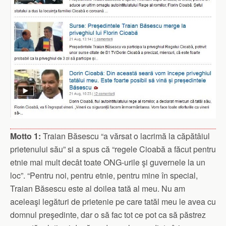
Motto 1:
Traian Băsescu “a vărsat o lacrimă la căpătâiul
prietenului său” si a spus că “regele Cioabă a făcut pentru
etnie mai mult decât toate ONG-urile şi guvernele la un
loc”. “Pentru noi, pentru etnie, pentru mine în special,
Traian Băsescu este al doilea tată al meu. Nu am
aceleaşi legături de prietenie pe care tatăl meu le avea cu
domnul preşedinte, dar o să fac tot ce pot ca să păstrez