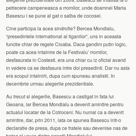
petrecere campeneasca a rromilor, unde doamnei Maria
Basescu i se pune al gat o salba de cocosei.
Cine participa la acea sindrofie? Bercea Mondialu,
“presedintele international al tiganilor”, uns in aceasta
functie chiar de regele Cioaba. Daca gandim putin logic,
poate ca acea intalnire de la Festivalu’ rromilor,
desfasurata in Costesti, era una chiar cu iz oficial avand
in vedere ca se desfasura intre doi presedinti. Dar nu asta
era scopul intalnirii, dupa cum spuneau analistii. In
decembrie urmau alegerile prezidentiale.
Au trecut si alegerile, Basescu a castigat in fata lui
Geoana, iar Bercea Mondialu a devenit amintire pentru
actualul locatar de la Cotroceni. Nu numai ca a devenit
amintire, dar, prin 2011, iata ce spunea Basescu intr-o
declaratie de presa, dupa ce fratele sau devenise nas de
botez al unuia dintre nepotii Mondialului.