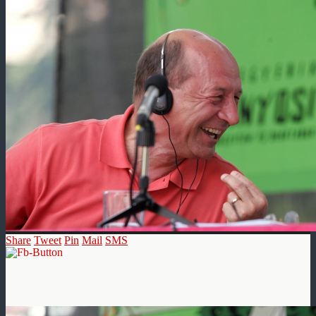
Share
Tweet
Pin
Mail
SMS