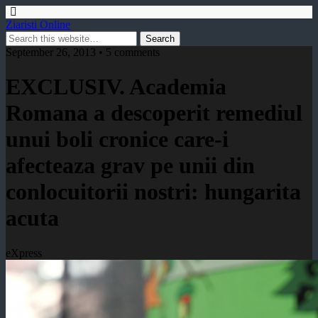
Ziaristi Online
September 26, 2013 • 5 comments
EXCLUSIV. Academia
Romana a descoperit remediul
unui boli cronice care-i
afecteaza grav pe unii din
conlocuitorii nostri: hungarita
acuta
eXpress