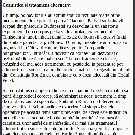
Cazuistica si tratament alternativ:
Un timp, bolnavilor li s-au administrat cu rezultate foarte bune
medicamente de export, din gama Trianon și Paris. Dar bolnavii
scapati din ghetourile Budapestei au dezvoltat la un sanatoriu
experimental un compus pe baza de aurolac, experimentat la
Timisoara si, apoi, inhalat pana la extaz de bolnavii agresivi fugiti
din spitale pana la Targu Mures. Ulterior, cirezile de aurolaci s-au
organizat in ONG-uri care militeaza pentru “drepturile
hungrolacilor”. Întrucât s-a dovedit că bolnavii au dezvoltat o
rezistență din ce în ce mai crescută la medicamentele clasice,
refuzând cel mai ades tratamentul cu pesticide, în prezent se pot
administra cu succes mai multe produse naturiste, regasite in articole
din Constituția României, combinate cu o doza adecvată din Codul
Penal.
S-a constat însă că lipsesc din ce în ce mai mult medicii capabili să
pună diagnosticul corect și să administreze acest tratament la timp,
de cand diviziunea speciala a Spitalului Roman de Interventii s-a
cam volatilizat. Schimburile de experiență și simpozioanele
operative pe această temă sunt binevenite, de aceea este indicat ca
medicii care se ocupă de boala numită hungarită să cunoască și
cazuistica unor astfel de manifestări, dar mai ales tratamentul
administrat cu succes de colegii lor din Slovacia și Serbia, dupa ce
si-au deparazitat cabinetele ministrilor Sanatatii publice si ale