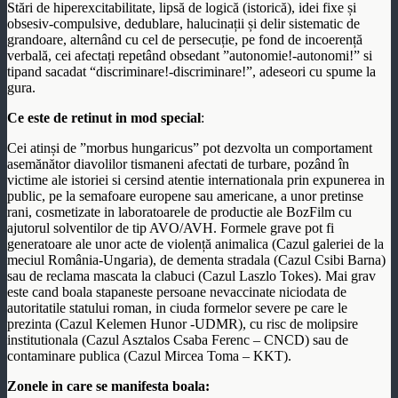
Stări de hiperexcitabilitate, lipsă de logică (istorică), idei fixe și
obsesiv-compulsive, dedublare, halucinații și delir sistematic de
grandoare, alternând cu cel de persecuție, pe fond de incoerență
verbală, cei afectați repetând obsedant ”autonomie!-autonomi!” si
tipand sacadat “discriminare!-discriminare!”, adeseori cu spume la
gura.
Ce este de retinut in mod special
:
Cei atinși de ”morbus hungaricus” pot dezvolta un comportament
asemănător diavolilor tismaneni afectati de turbare, pozând în
victime ale istoriei si cersind atentie internationala prin expunerea in
public, pe la semafoare europene sau americane, a unor pretinse
rani, cosmetizate in laboratoarele de productie ale BozFilm cu
ajutorul solventilor de tip AVO/AVH. Formele grave pot fi
generatoare ale unor acte de violență animalica (Cazul galeriei de la
meciul România-Ungaria), de dementa stradala (Cazul Csibi Barna)
sau de reclama mascata la clabuci (Cazul Laszlo Tokes). Mai grav
este cand boala stapaneste persoane nevaccinate niciodata de
autoritatile statului roman, in ciuda formelor severe pe care le
prezinta (Cazul Kelemen Hunor -UDMR), cu risc de molipsire
institutionala (Cazul Asztalos Csaba Ferenc – CNCD) sau de
contaminare publica (Cazul Mircea Toma – KKT).
Zonele in care se manifesta boala: