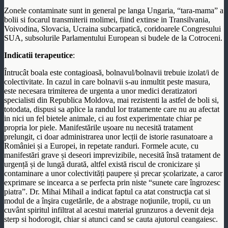
Zonele contaminate sunt in general pe langa Ungaria, “tara-mama” a
bolii si focarul transmiterii molimei, fiind extinse in Transilvania,
Voivodina, Slovacia, Ucraina subcarpatică, coridoarele Congresului
SUA, subsolurile Parlamentului European si budele de la Cotroceni.
Indicatii terapeutice
:
Întrucât boala este contagioasă, bolnavul/bolnavii trebuie izolat/i de
colectivitate. In cazul in care bolnavii s-au inmultit peste masura,
este necesara trimiterea de urgenta a unor medici deratizatori
specialisti din Republica Moldova, mai rezistenti la astfel de boli si,
totodata, dispusi sa aplice la randul lor tratamente care nu au afectat
in nici un fel bietele animale, ci au fost experimentate chiar pe
propria lor piele. Manifestările ușoare nu necesită tratament
prelungit, ci doar administrarea unor lecții de istorie rasunatoare a
României și a Europei, in repetate randuri. Formele acute, cu
manifestări grave și deseori imprevizibile, necesită însă tratament de
urgență și de lungă durată, altfel există riscul de cronicizare și
contaminare a unor colectivități paupere și precar școlarizate, a caror
exprimare se incearca a se perfecta prin niste “sunete care îngrozesc
piatra”. Dr. Mihai Mihail a indicat faptul ca atat construcţia cat si
modul de a înşira cugetările, de a abstrage noţiunile, tropii, cu un
cuvânt spiritul infiltrat al acestui material grunzuros a devenit deja
sterp si hodorogit, chiar si atunci cand se cauta ajutorul ceangaiesc.