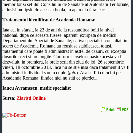
membrilor si sefului Consiliului de Sanatate al Autoritatii Teritoriale,
ei insisi molipsiti de aceasta boala, in aparenta fara leac.
Tratamentul identificat de
Academia Romana:
Iata ca, in sfarsit, la 23 de ani de la raspandirea bolii la nivel
national, dupa ce aceasta fusese, aparent, extirpata de medicii
Departamentului Special de Sanatate, cativa specialisti consultati in
secret de Academia Romana au reusit sa stabileasca, totusi,
tratamentul care poate fi administrat in astfel de cazuri, cu exceptia
dusurilor reci si prelungite. Conform surselor noastre acesta va fi
dezvaluit, in premiera, la orele serii din ziua de
joi, 26 septembrie
vineri, 18 octombrie 2013. Inca nu se stie insa daca tratamentul va fi
administrat individual sau in cuplu (
foto
). Asa ca fiti cu ochii pe
Academia Romana, fiindca nici nu stiti ce pierdeti.
Iancu Avramescu, medic specialist
Sursa:
Ziaristi Online