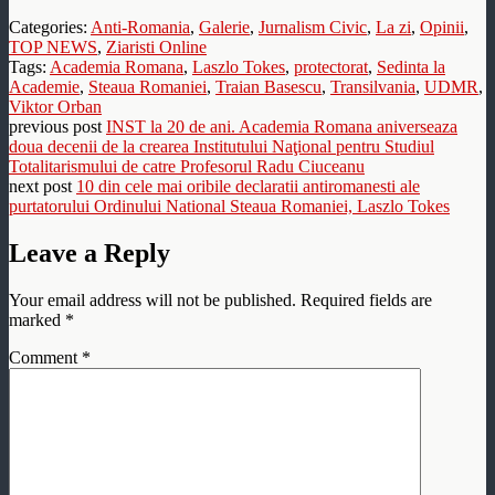
Categories:
Anti-Romania
,
Galerie
,
Jurnalism Civic
,
La zi
,
Opinii
,
TOP NEWS
,
Ziaristi Online
Tags:
Academia Romana
,
Laszlo Tokes
,
protectorat
,
Sedinta la
Academie
,
Steaua Romaniei
,
Traian Basescu
,
Transilvania
,
UDMR
,
Viktor Orban
previous post
INST la 20 de ani. Academia Romana aniverseaza
doua decenii de la crearea Institutului Naţional pentru Studiul
Totalitarismului de catre Profesorul Radu Ciuceanu
next post
10 din cele mai oribile declaratii antiromanesti ale
purtatorului Ordinului National Steaua Romaniei, Laszlo Tokes
Leave a Reply
Your email address will not be published.
Required fields are
marked
*
Comment
*