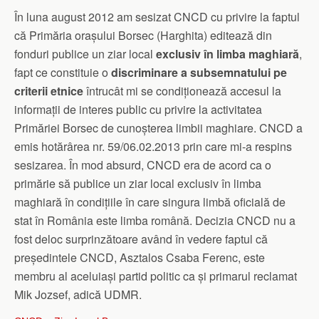
În luna august 2012 am sesizat CNCD cu privire la faptul
că Primăria orașului Borsec (Harghita) editează din
fonduri publice un ziar local
exclusiv în limba maghiară
,
fapt ce constituie o
discriminare a subsemnatului pe
criterii etnice
întrucât mi se condiționează accesul la
informații de interes public cu privire la activitatea
Primăriei Borsec de cunoșterea limbii maghiare. CNCD a
emis hotărârea nr. 59/06.02.2013 prin care mi-a respins
sesizarea. În mod absurd, CNCD era de acord ca o
primărie să publice un ziar local exclusiv în limba
maghiară în condițiile în care singura limbă oficială de
stat în România este limba română. Decizia CNCD nu a
fost deloc surprinzătoare având în vedere faptul că
președintele CNCD, Asztalos Csaba Ferenc, este
membru al aceluiași partid politic ca și primarul reclamat
Mik Jozsef, adică UDMR.