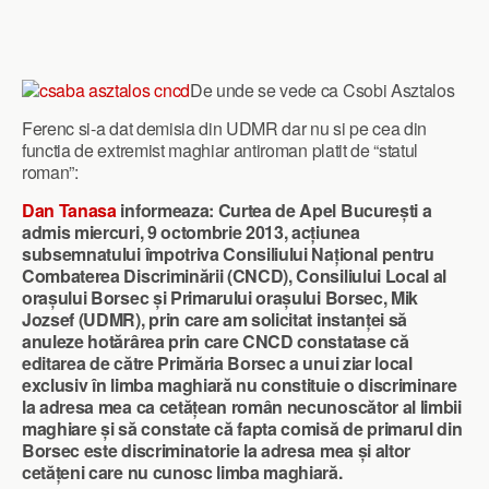
De unde se vede ca Csobi Asztalos
Ferenc si-a dat demisia din UDMR dar nu si pe cea din
functia de extremist maghiar antiroman platit de “statul
roman”:
Dan Tanasa
informeaza: Curtea de Apel București a
admis miercuri, 9 octombrie 2013, acțiunea
subsemnatului împotriva Consiliului Național pentru
Combaterea Discriminării (CNCD), Consiliului Local al
orașului Borsec și Primarului orașului Borsec, Mik
Jozsef (UDMR), prin care am solicitat instanței să
anuleze hotărârea prin care CNCD constatase că
editarea de către Primăria Borsec a unui ziar local
exclusiv în limba maghiară nu constituie o discriminare
la adresa mea ca cetățean român necunoscător al limbii
maghiare și să constate că fapta comisă de primarul din
Borsec este discriminatorie la adresa mea și altor
cetățeni care nu cunosc limba maghiară.