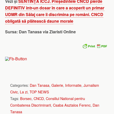
Vezi și
SENTINȚĂ ÎCCJ. Președintele CNCD pierde
DEFINITIV într-un dosar în care a acoperit un primar
UDMR din Sălaj care îi discrimina pe români. CNCD
obligată să plătească daune morale
Sursa: Dan Tanasa via Ziaristi Online
Categories:
Dan Tanasa
,
Galerie
,
Informatie
,
Jurnalism
Civic
,
La zi
,
TOP NEWS
Tags:
Borsec
,
CNCD
,
Consiliul National pentru
Combaterea Discriminarii
,
Csaba Asztalos Ferenc
,
Dan
Tanasa