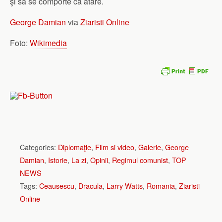
şi să se comporte ca atare.
George Damian
via
Ziaristi Online
Foto:
Wikimedia
Categories:
Diplomaţie
,
Film si video
,
Galerie
,
George
Damian
,
Istorie
,
La zi
,
Opinii
,
Regimul comunist
,
TOP
NEWS
Tags:
Ceausescu
,
Dracula
,
Larry Watts
,
Romania
,
Ziaristi
Online