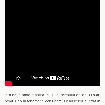
În a doua parte a anilor ’70 şi la începutul anilor ’80 s-au
produs două fenomene conjugate. Ceauşescu a intrat în