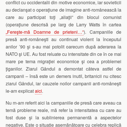
conflict cu occidentalii din motive economice, iar sovieticii
au declanşat o operaţiune de imagine anti-românească la
care au participat toţi „aliaţii” din blocul comunist
(operaţiune descrisă pe larg de Larry Watts în cartea
„Fereşte-mă Doamne de prieteni…”
). Campaniile de
presă anti-româneşti au continuat violent la începutul
anilor ’90 şi s-au mai potolit oarecum după aderarea la
NATO şi UE. Au fost reluate cu intensitate din ce în ce mai
mare pe tema migraţiei economice şi cea a problemei
ţiganilor. Ziarul Gândul a demontat câteva astfel de
campanii – însă este un demers inutil, britanicii nu citesc
ziarul Gândul, iar cauzele noilor campanii anti-româneşti
le-am explicat
aici
.
Nu m-am referit aici la campaniile de presă care aveau ca
temă probleme reale, mă refer la intensitatea cu care au
fost duse şi la sublinierea permanentă a aspectelor
negative. Este o situaţie asemănătoare cu celebra replică