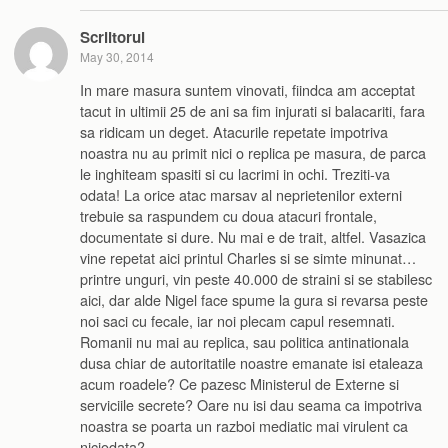
Scriitorul
May 30, 2014
In mare masura suntem vinovati, fiindca am acceptat
tacut in ultimii 25 de ani sa fim injurati si balacariti, fara
sa ridicam un deget. Atacurile repetate impotriva
noastra nu au primit nici o replica pe masura, de parca
le inghiteam spasiti si cu lacrimi in ochi. Treziti-va
odata! La orice atac marsav al neprietenilor externi
trebuie sa raspundem cu doua atacuri frontale,
documentate si dure. Nu mai e de trait, altfel. Vasazica
vine repetat aici printul Charles si se simte minunat…
printre unguri, vin peste 40.000 de straini si se stabilesc
aici, dar alde Nigel face spume la gura si revarsa peste
noi saci cu fecale, iar noi plecam capul resemnati.
Romanii nu mai au replica, sau politica antinationala
dusa chiar de autoritatile noastre emanate isi etaleaza
acum roadele? Ce pazesc Ministerul de Externe si
serviciile secrete? Oare nu isi dau seama ca impotriva
noastra se poarta un razboi mediatic mai virulent ca
niciodata?