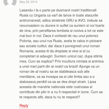
May 29, 2014
Lasandu-i la o parte pe dusmanii nostri traditionali
Rusia cu Ungaria ca varf de lance in toate atacurile
antiromanesti, adica sinistrele GRU si AVO, trebuie sa
recunoastem cu durere in suflet ca suntem si noi foarte
de vina, prin persiflarea tembela si nociva a tot ce este
mai bun in noi. Daca ii vorbesti de rau unui polonez
Polonia, sau unui rus Rusia, acela te calca in picioare
sau scoate cutitul; dar daca ii ponegresti unui roman
Romania, acesta iti da dreptate si vine si el cu
completari si adaugiri. Suntem unicul caz, dupa stiinta
mea. Cum se explica? Prin incultura mintala si animica
a unei mari parti din ai nostri ca brazii! Ajunge ca un
roman de-al nostru sa se stabileasca sub alte
meridiane, ca sa inceapa sa-si uite limba sau s-o
stalceasca penibil ca sa se dea drept strain. Lipsa
aceasta de mandrie nationala este rusinoasa si
contribuie din plin in a nu fi respectati in lume. Cum sa
te respecte altii, daca tu nu te respecti?
Reply