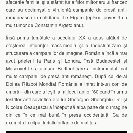
afacerile familiei şi a stârnit furia fiilor milionarului francez
care au declanşat o virulentă campanie de presă anti-
românească în cotidianul Le Figaro (episod povestit cu
mult umor de Constantin Argetoianu).
Însă prima jumătate a secolului XX a adus alături de
creşterea influenţei mass-media şi o industrializare şi
structurare a campaniilor de imagine. România încă a mai
avut prieteni la Paris şi Londra, însă Budapestei şi
Moscovei i s-a alăturat Berlinul care a instrumentat mai
multe campanii de presă anti-româneşti. După cel de-al
Doilea Război Mondial România a intrat într-un con de
umbră – din care a ieşit la mijlocul anilor ’60 când în urma
ieşirilor anti-sovietice ale lui Gheorghe Gheorghiu-Dej şi
Nicolae Ceauşescu a început să aibă parte de o imagine
din ce în ce mai bună în presa occidentală. Ca de
exemplu în clipul turistic britanic de mai jos.