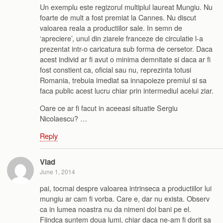
Un exemplu este regizorul multiplul laureat Mungiu. Nu
foarte de mult a fost premiat la Cannes. Nu discut
valoarea reala a productiilor sale. In semn de
‘apreciere’, unul din ziarele franceze de circulatie l-a
prezentat intr-o caricatura sub forma de cersetor. Daca
acest individ ar fi avut o minima demnitate si daca ar fi
fost constient ca, oficial sau nu, reprezinta totusi
Romania, trebuia imediat sa innapoieze premiul si sa
faca public acest lucru chiar prin intermediul acelui ziar.
Oare ce ar fi facut in aceeasi situatie Sergiu
Nicolaescu? …
Reply
Vlad
June 1, 2014
pai, tocmai despre valoarea intrinseca a productiilor lui
mungiu ar cam fi vorba. Care e, dar nu exista. Observ
ca in lumea noastra nu da nimeni doi bani pe el.
Fiindca suntem doua lumi, chiar daca ne-am fi dorit sa