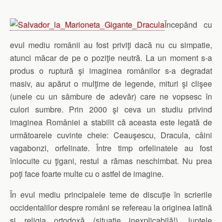
Începând cu
evul mediu românii au fost priviţi dacă nu cu simpatie,
atunci măcar de pe o poziţie neutră. La un moment s-a
produs o ruptură şi imaginea românilor s-a degradat
masiv, au apărut o mulţime de legende, mituri şi clişee
(unele cu un sâmbure de adevăr) care ne vopsesc în
culori sumbre. Prin 2000 şi ceva un studiu privind
imaginea României a stabilit că aceasta este legată de
următoarele cuvinte cheie: Ceauşescu, Dracula, câini
vagabonzi, orfelinate. Între timp orfelinatele au fost
înlocuite cu ţigani, restul a rămas neschimbat. Nu prea
poţi face foarte multe cu o astfel de imagine.
În evul mediu principalele teme de discuţie în scrierile
occidentalilor despre români se refereau la originea latină
şi religia ortodoxă (situaţie inexplicabilă!), luptele