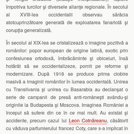
împotriva turcilor şi diversele alianţe regionale. În secolul
al XVIII-lea occidentalii observau sărăcia
atotcuprinzătoare generată de exploatarea fanariotă şi
corupţia generalizată.
În secolul al XIX-lea se cristalizează o imagine pozitivă a
românilor: popor european de origine latină, exotic prin
confesiunea ortodoxă, îmbrăcăminte şi obiceiuri, însă
hotărât să se occidentalizeze, pornit pe reforme şi
modernizare. După 1918 se produce prima ciobire
masivă a imaginii românilor în lumea occidentală. Unirea
cu Transilvania şi unirea cu Basarabia au declanşat o
serie de campanii de presă anti-româneşti avându-şi
originile la Budapesta şi Moscova. Imaginea României a
început să sufere din ce în ce mai mult. Au existat şi
accidente, precum cazul lui
Leon Cotnăreanu
, căsătorit
cu văduva parfumierului francez Coty, care s-a implicat în