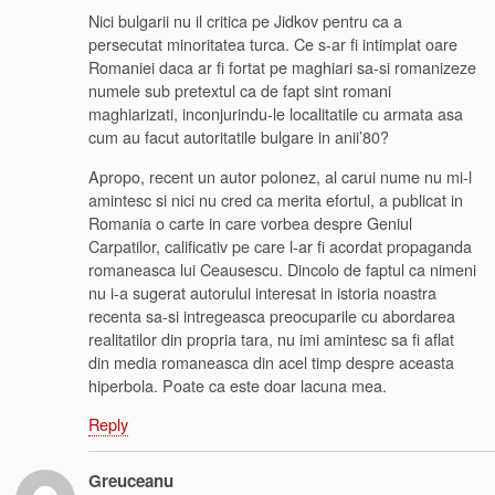
Nici bulgarii nu il critica pe Jidkov pentru ca a
persecutat minoritatea turca. Ce s-ar fi intimplat oare
Romaniei daca ar fi fortat pe maghiari sa-si romanizeze
numele sub pretextul ca de fapt sint romani
maghiarizati, inconjurindu-le localitatile cu armata asa
cum au facut autoritatile bulgare in anii’80?
Apropo, recent un autor polonez, al carui nume nu mi-l
amintesc si nici nu cred ca merita efortul, a publicat in
Romania o carte in care vorbea despre Geniul
Carpatilor, calificativ pe care l-ar fi acordat propaganda
romaneasca lui Ceausescu. Dincolo de faptul ca nimeni
nu i-a sugerat autorului interesat in istoria noastra
recenta sa-si intregeasca preocuparile cu abordarea
realitatilor din propria tara, nu imi amintesc sa fi aflat
din media romaneasca din acel timp despre aceasta
hiperbola. Poate ca este doar lacuna mea.
Reply
Greuceanu