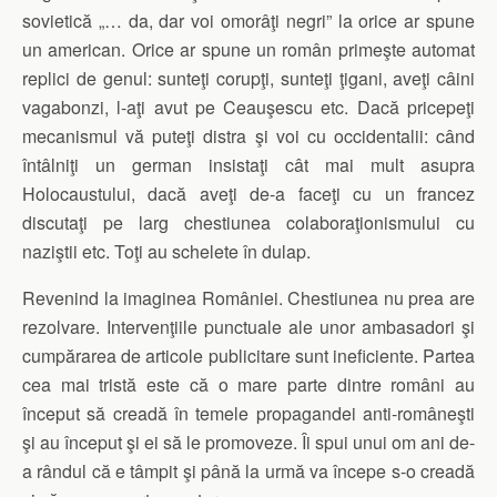
sovietică „… da, dar voi omorâţi negri” la orice ar spune
un american. Orice ar spune un român primeşte automat
replici de genul: sunteţi corupţi, sunteţi ţigani, aveţi câini
vagabonzi, l-aţi avut pe Ceauşescu etc. Dacă pricepeţi
mecanismul vă puteţi distra şi voi cu occidentalii: când
întâlniţi un german insistaţi cât mai mult asupra
Holocaustului, dacă aveţi de-a faceţi cu un francez
discutaţi pe larg chestiunea colaboraţionismului cu
naziştii etc. Toţi au schelete în dulap.
Revenind la imaginea României. Chestiunea nu prea are
rezolvare. Intervenţiile punctuale ale unor ambasadori şi
cumpărarea de articole publicitare sunt ineficiente. Partea
cea mai tristă este că o mare parte dintre români au
început să creadă în temele propagandei anti-româneşti
şi au început şi ei să le promoveze. Îi spui unui om ani de-
a rândul că e tâmpit şi până la urmă va începe s-o creadă