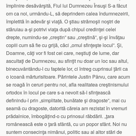
împlinire desăvârşită, Fiul lui Dumnezeu Însuşi S-a făcut
om ca noi, urmându-L, să deprindem calea îndumnezeirii,
împletită în adevăr şi viaţă. O ştiau strămoşii noştri de
stăruiau a-şi potrivi viaţa după chipul credinţei celei
drepte, numindu-se „creştin” sau „creştină”, şi-şi învăţau
copiii cum să fie cu grijă, căci „omul sfinţeşte locul”. Şi,
Doamne, câţi vor fi fost cei care, neştiuţi de lume, dar
ascultaţi de Dumnezeu, au sfinţit nu doar un loc sau altul,
binecuvântându-l cu faptele lor, ci întreg cuprinsul ţării ca
o icoană mărturisitoare. Părintele Justin Pârvu, care acum
se roagă în ceruri pentru noi, afla realitatea creştinismului
ortodox în locul pe care s-a nevoit să-l sfinţească
definindu-l prin „simplitate, bunătate şi dragoste”, mai cu
seamă cu dragoste, datorită căreia am rezistat în vremuri
prădalnice, îmbogăţind-o cu prinosul răbdării. „ţara
românească este o ţară sfântă, cu un popor sfânt. Noi nu
suntem consecinţa nimănui, politic sau al altor stări de