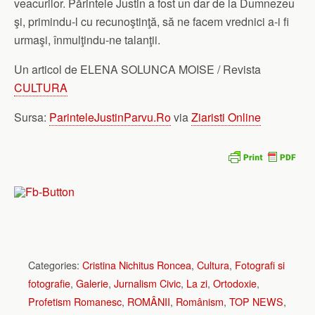
veacurilor. Părintele Justin a fost un dar de la Dumnezeu
şi, primindu-l cu recunoştinţă, să ne facem vrednici a-i fi
urmaşi, înmulţindu-ne talanţii.
Un articol de ELENA SOLUNCA MOISE / Revista
CULTURA
Sursa:
ParinteleJustinParvu.Ro
via
Ziaristi Online
Categories:
Cristina Nichitus Roncea
,
Cultura
,
Fotografi si
fotografie
,
Galerie
,
Jurnalism Civic
,
La zi
,
Ortodoxie
,
Profetism Romanesc
,
ROMÂNII
,
Românism
,
TOP NEWS
,