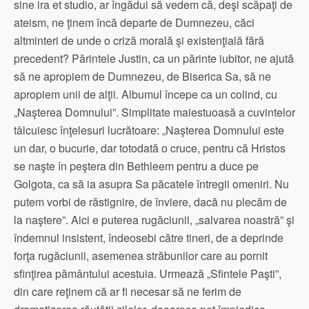
sine ira et studio, ar îngădui să vedem că, deşi scăpaţi de
ateism, ne ţinem încă departe de Dumnezeu, căci
altminteri de unde o criză morală şi existenţială fără
precedent? Părintele Justin, ca un părinte iubitor, ne ajută
să ne apropiem de Dumnezeu, de Biserica Sa, să ne
apropiem unii de alţii. Albumul începe ca un colind, cu
„Naşterea Domnului”. Simplitate maiestuoasă a cuvintelor
tâlcuiesc înţelesuri lucrătoare: „Naşterea Domnului este
un dar, o bucurie, dar totodată o cruce, pentru că Hristos
se naşte în peştera din Bethleem pentru a duce pe
Golgota, ca să ia asupra Sa păcatele întregii omeniri. Nu
putem vorbi de răstignire, de înviere, dacă nu plecăm de
la naştere”. Aici e puterea rugăciunii, „salvarea noastră” şi
îndemnul insistent, îndeosebi către tineri, de a deprinde
forţa rugăciunii, asemenea străbunilor care au pornit
sfinţirea pământului acestuia. Urmează „Sfintele Paşti”,
din care reţinem că ar fi necesar să ne ferim de