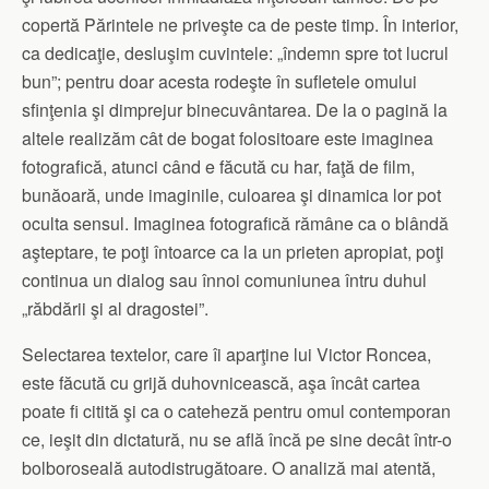
copertă Părintele ne priveşte ca de peste timp. În interior,
ca dedicaţie, desluşim cuvintele: „îndemn spre tot lucrul
bun”; pentru doar acesta rodeşte în sufletele omului
sfinţenia şi dimprejur binecuvântarea. De la o pagină la
altele realizăm cât de bogat folositoare este imaginea
fotografică, atunci când e făcută cu har, faţă de film,
bunăoară, unde imaginile, culoarea şi dinamica lor pot
oculta sensul. Imaginea fotografică rămâne ca o blândă
aşteptare, te poţi întoarce ca la un prieten apropiat, poţi
continua un dialog sau înnoi comuniunea întru duhul
„răbdării şi al dragostei”.
Selectarea textelor, care îi aparţine lui Victor Roncea,
este făcută cu grijă duhovnicească, aşa încât cartea
poate fi citită şi ca o cateheză pentru omul contemporan
ce, ieşit din dictatură, nu se află încă pe sine decât într-o
bolboroseală autodistrugătoare. O analiză mai atentă,