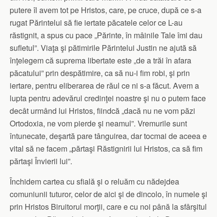
putere îl avem tot pe Hristos, care, pe cruce, după ce s-a
rugat Părintelui să fie iertate păcatele celor ce L-au
răstignit, a spus cu pace „Părinte, în mâinile Tale îmi dau
sufletul”. Viaţa şi pătimirile Părintelui Justin ne ajută să
înţelegem că suprema libertate este „de a trăi în afara
păcatului” prin despătimire, ca să nu-i fim robi, şi prin
iertare, pentru eliberarea de răul ce ni s-a făcut. Avem a
lupta pentru adevărul credinţei noastre şi nu o putem face
decât urmând lui Hristos, fiindcă „dacă nu ne vom păzi
Ortodoxia, ne vom pierde şi neamul”. Vremurile sunt
întunecate, deşartă pare tânguirea, dar tocmai de aceea e
vital să ne facem „părtaşi Răstignirii lui Hristos, ca să fim
părtaşi Învierii lui”.
Închidem cartea cu sfială şi o reluăm cu nădejdea
comuniunii tuturor, celor de aici şi de dincolo, în numele şi
prin Hristos Biruitorul morţii, care e cu noi până la sfârşitul