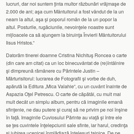
lucruri, dar noi suntem ţinta multor răzbunări vrăjmaşe de
2.000 de ani; aşa cum Mântuitorul a fost vândut de la un
neam la altul, aşa şi poporul român de la un popor la
altul. Posturile, rugăciunile, nevoinţele noastre sunt
mijloacele ca să ajungem la biruinţa Învierii Mântuitorului
Iisus Hristos.”
Datorăm tinerei doamne Cristina Nichituş Roncea o carte
(din care am citat) ca un loc binecuvântat de (re)întâlnire
şi dimpreună rămânere cu Părintele Justin –
Mărturisitorul: lucrarea de Fotografii şi vorbe de duh,
apărută la Editura „Mica Valahie”, cu un cuvânt înainte de
Aspazia Oţel Petrescu. O carte de căpătâi, cu mult mai
mult decât un simplu album, pentru că imaginile emană
sfinţenie, ne dau putere şi curaj să ne privim pe noi înşine
în faţă. Imaginile Cuviosului Părinte au viaţă şi între ele
se ţes cuvintele înţelepciunii sale sfinte, iar harul, credinţa
şi iubirea ucenicei înmlădiază înţelesuri tainice. De pe