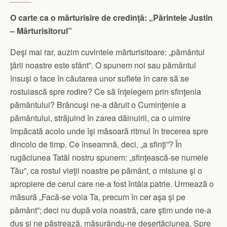
O carte ca o mărturisire de credinţă: „Părintele Justin
– Mărturisitorul”
Deşi mai rar, auzim cuvintele mărturisitoare: „pământul
ţării noastre este sfânt”. O spunem noi sau pământul
însuşi o face în căutarea unor suflete în care să se
rostuiască spre rodire? Ce să înţelegem prin sfinţenia
pământului? Brâncuşi ne-a dăruit o Cuminţenie a
pământului, străjuind în zarea dăinuirii, ca o uimire
împăcată acolo unde îşi măsoară ritmul în trecerea spre
dincolo de timp. Ce înseamnă, deci, „a sfinţi”? În
rugăciunea Tatăl nostru spunem: „sfinţească-se numele
Tău”, ca rostul vieţii noastre pe pământ, o misiune şi o
apropiere de cerul care ne-a fost întâia patrie. Urmează o
măsură „Facă-se voia Ta, precum în cer aşa şi pe
pământ”; deci nu după voia noastră, care ştim unde ne-a
dus şi ne păstrează, măsurându-ne deşertăciunea. Spre