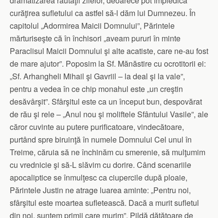
dramatizarea răutăţii zilelor, deoarece pot împiedica
curăţirea sufletului ca astfel să-l dăm lui Dumnezeu. În
capitolul „Adormirea Maicii Domnului”, Părintele
mărturiseşte că în închisori „aveam pururi în minte
Paraclisul Maicii Domnului şi alte acatiste, care ne-au fost
de mare ajutor”. Poposim la Sf. Mănăstire cu ocrotitorii ei:
„Sf. Arhangheli Mihail şi Gavriil – la deal şi la vale”,
pentru a vedea în ce chip monahul este „un creştin
desăvârşit”. Sfârşitul este ca un început bun, despovărat
de rău şi rele – „Anul nou şi moliftele Sfântului Vasile”, ale
căror cuvinte au putere purificatoare, vindecătoare,
purtând spre biruinţă în numele Domnului Cel unul în
Treime, căruia să ne închinăm cu smerenie, să mulţumim
cu vrednicie şi să-L slăvim cu dorire. Când scenariile
apocaliptice se înmulţesc ca ciupercile după ploaie,
Părintele Justin ne atrage luarea aminte: „Pentru noi,
sfârşitul este moartea sufletească. Dacă a murit sufletul
din noi, suntem primii care murim”. Pildă dătătoare de