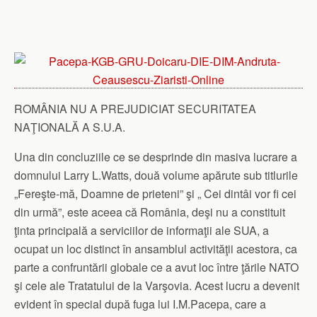
ROMÂNIA NU A PREJUDICIAT SECURITATEA
NAŢIONALĂ A S.U.A.
Una din concluziile ce se desprinde din masiva lucrare a
domnului Larry L.Watts, două volume apărute sub titlurile
„Fereşte-mă, Doamne de prieteni” şi „ Cei dintâi vor fi cei
din urmă”, este aceea că România, deşi nu a constituit
ţinta principală a serviciilor de informaţii ale SUA, a
ocupat un loc distinct în ansamblul activităţii acestora, ca
parte a confruntării globale ce a avut loc între ţările NATO
şi cele ale Tratatului de la Varşovia. Acest lucru a devenit
evident în special după fuga lui I.M.Pacepa, care a