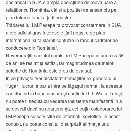
declanşat în SUA o amplă operaţiune de reevaluare a
relaţiilor cu România, cât şi a poziţiei de ansamblu pe
plan internaţional a ţării noastre.
Trădarea lui I.M.Pacepa “a provocat consternare în SUA”,
a prejudiciat grav interesele ţării noastre pe plan
internaţional şi “a stârnit confuzie în rândul cadrelor de
conducere din România”.
Reverberaţiile actului comis de I.M.Pacepa în urmă cu 36
de ani se resimt şi astăzi, iar magnitudinea daunelor
suferite de România este greu de evaluat.
În ce priveşte “veridicitatea” afirmaţiilor ex-generalului
“fugar”, lucrurile par a intra pe făgaşul normal, la aceasta
contribuind în bună măsură şi cărţile lui L.L.Watts. Totuşi,
nu poate fi trecută cu vederea insistenţa manifestată în a
se dovedi dacă nu apartenenţa, cel puţin colaborarea lui
I.M.Pacepa cu serviciile de informaţii sovietice. În acest
context, nu poate constitui o surpriză afirmaţia unui