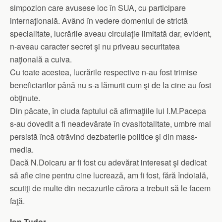
simpozion care avusese loc în SUA, cu participare
internaţională. Având în vedere domeniul de strictă
specialitate, lucrările aveau circulaţie limitată dar, evident,
n-aveau caracter secret şi nu priveau securitatea
naţională a cuiva.
Cu toate acestea, lucrările respective n-au fost trimise
beneficiarilor până nu s-a lămurit cum şi de la cine au fost
obţinute.
Din păcate, în ciuda faptului că afirmaţiile lui I.M.Pacepa
s-au dovedit a fi neadevărate în cvasitotalitate, umbre mai
persistă încă otrăvind dezbaterile politice şi din mass-
media.
Dacă N.Doicaru ar fi fost cu adevărat interesat şi dedicat
să afle cine pentru cine lucrează, am fi fost, fără îndoială,
scutiţi de multe din necazurile cărora a trebuit să le facem
faţă.
Ion Tudor