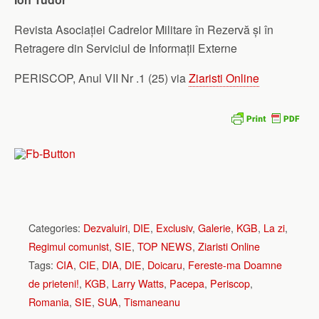
Revista Asociației Cadrelor Militare în Rezervă și în
Retragere din Serviciul de Informații Externe
PERISCOP, Anul VII Nr .1 (25) via
Ziaristi Online
Categories:
Dezvaluiri
,
DIE
,
Exclusiv
,
Galerie
,
KGB
,
La zi
,
Regimul comunist
,
SIE
,
TOP NEWS
,
Ziaristi Online
Tags:
CIA
,
CIE
,
DIA
,
DIE
,
Doicaru
,
Fereste-ma Doamne
de prieteni!
,
KGB
,
Larry Watts
,
Pacepa
,
Periscop
,
Romania
,
SIE
,
SUA
,
Tismaneanu