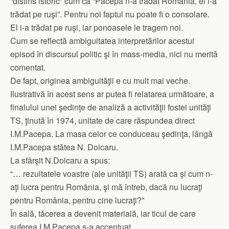
“distins istoric” cum că “Pacepa n-a trădat România, el i-a
trădat pe ruşi”. Pentru noi faptul nu poate fi o consolare.
El i-a trădat pe ruşi, iar ponoasele le tragem noi.
Cum se reflectă ambiguitatea interpretărilor acestui
episod în discursul politic şi în mass-media, nici nu merită
comentat.
De fapt, originea ambiguităţii e cu mult mai veche.
Ilustrativă în acest sens ar putea fi relatarea următoare, a
finalului unei şedinţe de analiză a activităţii fostei unităţi
TS, ţinută în 1974, unitate de care răspundea direct
I.M.Pacepa. La masa celor ce conduceau şedinţa, lângă
I.M.Pacepa stătea N. Doicaru.
La sfârşit N.Doicaru a spus:
“… rezultatele voastre (ale unităţii TS) arată ca şi cum n-
aţi lucra pentru România, şi mă întreb, dacă nu lucraţi
pentru România, pentru cine lucraţi?”
În sală, tăcerea a devenit materială, iar ticul de care
suferea I.M.Pacepa s-a accentuat.