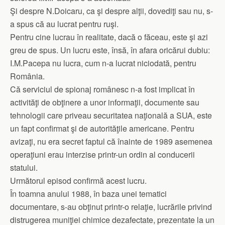
Şi despre N.Doicaru, ca şi despre alţii, dovediţi sau nu, s-
a spus că au lucrat pentru ruşi.
Pentru cine lucrau în realitate, dacă o făceau, este şi azi
greu de spus. Un lucru este, însă, în afara oricărui dubiu:
I.M.Pacepa nu lucra, cum n-a lucrat niciodată, pentru
România.
Că serviciul de spionaj românesc n-a fost implicat în
activităţi de obţinere a unor informaţii, documente sau
tehnologii care priveau securitatea naţională a SUA, este
un fapt confirmat şi de autorităţile americane. Pentru
avizaţi, nu era secret faptul că înainte de 1989 asemenea
operaţiuni erau interzise printr-un ordin al conducerii
statului.
Următorul episod confirmă acest lucru.
În toamna anului 1988, în baza unei tematici
documentare, s-au obţinut printr-o relaţie, lucrările privind
distrugerea muniţiei chimice dezafectate, prezentate la un