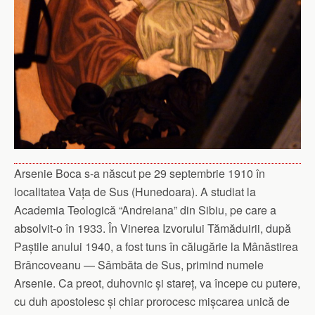
Arsenie Boca s-a născut pe 29 septembrie 1910 în
localitatea Vața de Sus (Hunedoara). A studiat la
Academia Teologică “Andreiana” din Sibiu, pe care a
absolvit-o în 1933. În Vinerea Izvorului Tămăduirii, după
Paștile anului 1940, a fost tuns în călugărie la Mânăstirea
Brâncoveanu — Sâmbăta de Sus, primind numele
Arsenie. Ca preot, duhovnic și stareț, va începe cu putere,
cu duh apostolesc și chiar prorocesc mișcarea unică de