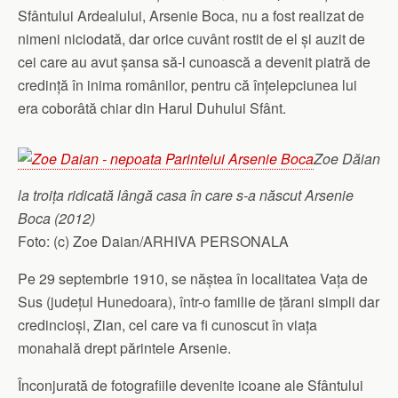
Sfântului Ardealului, Arsenie Boca, nu a fost realizat de
nimeni niciodată, dar orice cuvânt rostit de el și auzit de
cei care au avut șansa să-l cunoască a devenit piatră de
credință în inima românilor, pentru că înțelepciunea lui
era coborâtă chiar din Harul Duhului Sfânt.
Zoe Dăian
la troița ridicată lângă casa în care s-a născut Arsenie
Boca (2012)
Foto: (c) Zoe Daian/ARHIVA PERSONALA
Pe 29 septembrie 1910, se năștea în localitatea Vața de
Sus (județul Hunedoara), într-o familie de țărani simpli dar
credincioși, Zian, cel care va fi cunoscut în viața
monahală drept părintele Arsenie.
Înconjurată de fotografiile devenite icoane ale Sfântului