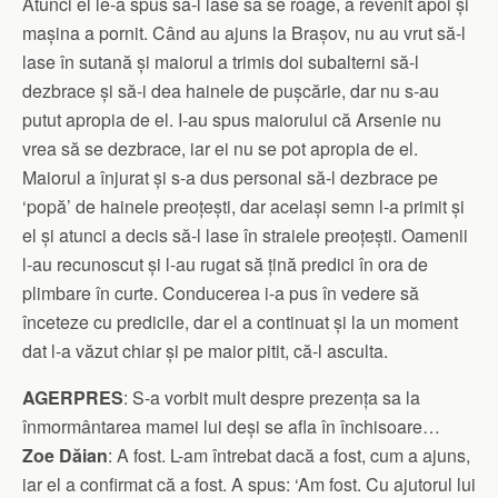
Atunci el le-a spus să-l lase să se roage, a revenit apoi și
mașina a pornit. Când au ajuns la Brașov, nu au vrut să-l
lase în sutană și maiorul a trimis doi subalterni să-l
dezbrace și să-i dea hainele de pușcărie, dar nu s-au
putut apropia de el. I-au spus maiorului că Arsenie nu
vrea să se dezbrace, iar ei nu se pot apropia de el.
Maiorul a înjurat și s-a dus personal să-l dezbrace pe
‘popă’ de hainele preoțești, dar același semn l-a primit și
el și atunci a decis să-l lase în straiele preoțești. Oamenii
l-au recunoscut și l-au rugat să țină predici în ora de
plimbare în curte. Conducerea i-a pus în vedere să
înceteze cu predicile, dar el a continuat și la un moment
dat l-a văzut chiar și pe maior pitit, că-l asculta.
AGERPRES
: S-a vorbit mult despre prezența sa la
înmormântarea mamei lui deși se afla în închisoare…
Zoe Dăian
: A fost. L-am întrebat dacă a fost, cum a ajuns,
iar el a confirmat că a fost. A spus: ‘Am fost. Cu ajutorul lui