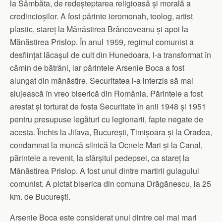
la Sâmbăta, de redeșteptarea religioasă și morală a
credincioșilor. A fost părinte ieromonah, teolog, artist
plastic, stareț la Mănăstirea Brâncoveanu și apoi la
Mănăstirea Prislop. În anul 1959, regimul comunist a
desființat lăcașul de cult din Hunedoara, l-a transformat în
cămin de bătrâni, iar părintele Arsenie Boca a fost
alungat din mănăstire. Securitatea i-a interzis să mai
slujească în vreo biserică din România. Părintele a fost
arestat și torturat de fosta Securitate în anii 1948 și 1951
pentru presupuse legături cu legionarii, fapte negate de
acesta. Închis la Jilava, București, Timișoara și la Oradea,
condamnat la muncă silnică la Ocnele Mari și la Canal,
părintele a revenit, la sfârșitul pedepsei, ca stareț la
Mânăstirea Prislop. A fost unul dintre martirii gulagului
comunist. A pictat biserica din comuna Drăgănescu, la 25
km. de București.
Arsenie Boca este considerat unul dintre cei mai mari