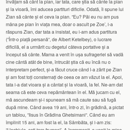
învățam să cânt la pian, iar tata, care știa să cânte la pian
și la vioară, îmi aducea partituri dificile. Odată, îi spune lui
Zian să cânte și el ceva la pian. ”Eu? Păi eu nu am pus
mâna pe pian în viața mea, doar o ascult pe Zoe’, i-a
răspuns Zian, dar tata a insistat, eu i-am adus partitura
(”Într-o piață persană”, de Albert Ketelbey), o lucrare
dificilă, el a urmărit cu degetul câteva portative și a
început să cânte. Mama a venit în ușa sufrageriei să vadă
cine cântă atât de bine, întrucât știa că eu încă nu o
interpretam perfect, și-a făcut cruce când l-a zărit pe Zian
și am fost toți consternați de ceea ce am văzut la el. Apoi,
tata i-a dat vioara și a cântat și la vioară, la fel. Ne-am dat
seama că este ceva nepământean în el. Mă jucam cu el,
mă ascundeam și-i spuneam să mă caute sau să fugă
după mine. Când avea 19 ani, într-o zi, în grădină, a pictat
un tablou, ”Iisus în Grădina Ghetsimani”. Când eu am
împlinit 15 ani, am fost la el, la Sâmbăta, și i-am zis:
”Unchiule, ești tare frumos!’. A încremenit, a venit la mine,