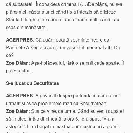
dă supărare!’. Îi considera criminali (…)De plâns, nu s-a
plâns nici măcar atunci când i s-a interzis să oficieze
Sfânta Liturghie, pe care o iubea foarte mult, când l-au
scos din mănăstire.
AGERPRES
: Călugării poartă veșminte negre dar
Părintele Arsenie avea și un veșmânt monahal alb. De
ce?
Zoe Dăian
: Așa-i plăcea lui, fără o semnificație aparte. Îi
plăcea albul.
S-a jucat cu Securitatea
AGERPRES
: A povestit despre perioada în care a fost
urmărit și avea problemele mari cu Securitatea?
Zoe Dăian
: Știa ce vine, ce urma. Când au venit după el
să-l ridice, într-o dimineață la ora 6, le-a spus: ‘V-am
așteptat!’. L-au băgat în mașină dar mașina nu a pornit.