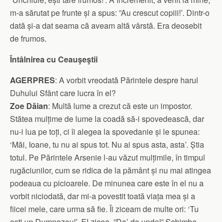
m-a sărutat pe frunte și a spus: ”Au crescut copiii!’. Dintr-o
dată și-a dat seama că aveam altă vârstă. Era deosebit
de frumos.
Întâlnirea cu Ceauşeştii
AGERPRES
: A vorbit vreodată Părintele despre harul
Duhului Sfânt care lucra în el?
Zoe Dăian
: Multă lume a crezut că este un impostor.
Stătea mulțime de lume la coadă să-i spovedească, dar
nu-i lua pe toți, ci îi alegea la spovedanie și le spunea:
‘Măi, Ioane, tu nu ai spus tot. Nu ai spus asta, asta’. Știa
totul. Pe Părintele Arsenie l-au văzut mulțimile, în timpul
rugăciunilor, cum se ridica de la pământ și nu mai atingea
podeaua cu picioarele. De minunea care este în el nu a
vorbit niciodată, dar mi-a povestit toată viața mea și a
fiicei mele, care urma să fie. Îi ziceam de multe ori: ‘Tu
ești un Dumnezeu!’. El zicea. ”Da’ de unde!” Schimba