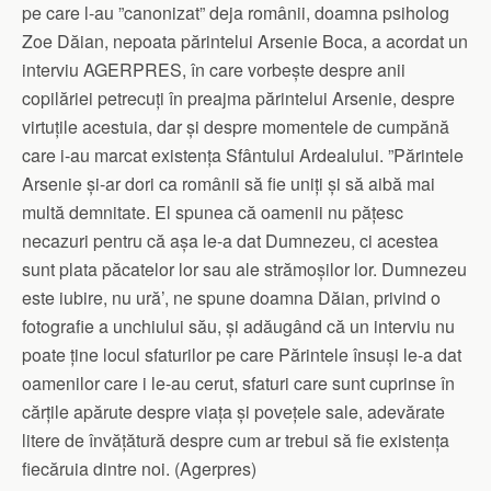
pe care l-au ”canonizat” deja românii, doamna psiholog
Zoe Dăian, nepoata părintelui Arsenie Boca, a acordat un
interviu AGERPRES, în care vorbește despre anii
copilăriei petrecuți în preajma părintelui Arsenie, despre
virtuțile acestuia, dar și despre momentele de cumpănă
care i-au marcat existența Sfântului Ardealului. ”Părintele
Arsenie și-ar dori ca românii să fie uniți și să aibă mai
multă demnitate. El spunea că oamenii nu pățesc
necazuri pentru că așa le-a dat Dumnezeu, ci acestea
sunt plata păcatelor lor sau ale strămoșilor lor. Dumnezeu
este iubire, nu ură’, ne spune doamna Dăian, privind o
fotografie a unchiului său, și adăugând că un interviu nu
poate ține locul sfaturilor pe care Părintele însuși le-a dat
oamenilor care i le-au cerut, sfaturi care sunt cuprinse în
cărțile apărute despre viața și povețele sale, adevărate
litere de învățătură despre cum ar trebui să fie existența
fiecăruia dintre noi. (Agerpres)