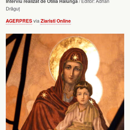
Interviu realizat de Otilia Halunga
/ Editor: Adrian
Drăguț
AGERPRES
via
Ziaristi Online