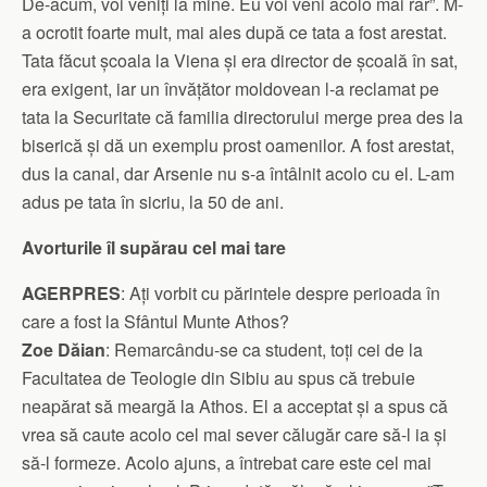
De-acum, voi veniți la mine. Eu voi veni acolo mai rar”. M-
a ocrotit foarte mult, mai ales după ce tata a fost arestat.
Tata făcut școala la Viena și era director de școală în sat,
era exigent, iar un învățător moldovean l-a reclamat pe
tata la Securitate că familia directorului merge prea des la
biserică și dă un exemplu prost oamenilor. A fost arestat,
dus la canal, dar Arsenie nu s-a întâlnit acolo cu el. L-am
adus pe tata în sicriu, la 50 de ani.
Avorturile îl supărau cel mai tare
AGERPRES
: Ați vorbit cu părintele despre perioada în
care a fost la Sfântul Munte Athos?
Zoe Dăian
: Remarcându-se ca student, toți cei de la
Facultatea de Teologie din Sibiu au spus că trebuie
neapărat să meargă la Athos. El a acceptat și a spus că
vrea să caute acolo cel mai sever călugăr care să-l ia și
să-l formeze. Acolo ajuns, a întrebat care este cel mai