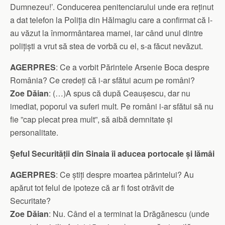
Dumnezeu!’. Conducerea penitenciarului unde era reținut
a dat telefon la Poliția din Hălmagiu care a confirmat că l-
au văzut la înmormântarea mamei, iar când unul dintre
polițiști a vrut să stea de vorbă cu el, s-a făcut nevăzut.
AGERPRES
: Ce a vorbit Părintele Arsenie Boca despre
România? Ce credeți că i-ar sfătui acum pe români?
Zoe Dăian
: (…)A spus că după Ceaușescu, dar nu
imediat, poporul va suferi mult. Pe români i-ar sfătui să nu
fie ”cap plecat prea mult”, să aibă demnitate și
personalitate.
Şeful Securității din Sinaia îi aducea portocale și lămâi
AGERPRES
: Ce știți despre moartea părintelui? Au
apărut tot felul de ipoteze că ar fi fost otrăvit de
Securitate?
Zoe Dăian
: Nu. Când el a terminat la Drăgănescu (unde