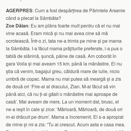
AGERPRES
: Cum a fost despărțirea de Părintele Arsenie
când a plecat la Sâmbăta?
Zoe Dăian
: Eu am plâns foarte mult pentru că el nu mai
vine acasă. Eram mică și nu mai avea cine să mă
ocrotească. Într-o zi, tata ne-a trimis pe mine și pe mama
la Sâmbăta. I-a făcut mama prăjiturile preferate, i-a pus o
tablă de slănină, șuncă, pâine de casă. Am coborât în
gara Voila și mai aveam 15 km. până la mănăstire. El nu
știa că venim, bagajul greu, căldură mare de iulie, nicio
umbră de copac. Mama nu mai putea să meargă și a zis
de două ori ‘Fire-ai al dracului, Zian. M-ai făcut să vin
până aici, că nu ți-ai găsit o mănăstire mai aproape de
casă’. Mai aveam de mers. La un moment dat, brusc, el
ne-a ieșit în cale și zice: ‘Mărioară, Mărioară, de două ori
m-ai drăcuit pe drum’. Mama a încremenit. El s-a apropiat
de mine și mi-a zis: ”Tu ai crescut. Acum asta e casa mea.