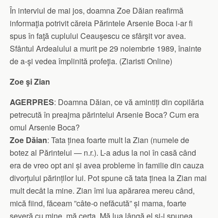
În interviul de mai jos, doamna Zoe Dăian reafirmă
informaţia potrivit căreia Părintele Arsenie Boca i-ar fi
spus în faţă cuplului Ceauşescu ce sfârşit vor avea.
Sfântul Ardealului a murit pe 29 noiembrie 1989, înainte
de a-şi vedea împlinită profeţia. (Ziaristi Online)
Zoe şi Zian
AGERPRES
: Doamna Dăian, ce vă amintiți din copilăria
petrecută în preajma părintelui Arsenie Boca? Cum era
omul Arsenie Boca?
Zoe Dăian
: Tata ținea foarte mult la Zian (numele de
botez al Părintelui — n.r.). L-a adus la noi în casă când
era de vreo opt ani și avea probleme în familie din cauza
divorțului părinților lui. Pot spune că tata ținea la Zian mai
mult decât la mine. Zian îmi lua apărarea mereu când,
mică fiind, făceam ”câte-o nefăcută” și mama, foarte
severă cu mine, mă certa. Mă lua lângă el și-i spunea