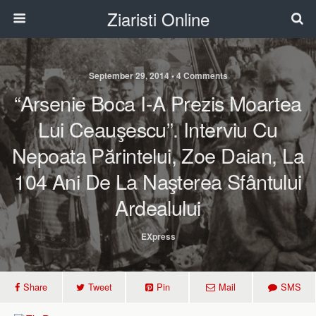
Ziaristi Online
September 29, 2014 • 4 Comments
“Arsenie Boca I-A Prezis Moartea
Lui Ceauşescu”. Interviu Cu
Nepoata Părintelui, Zoe Daian, La
104 Ani De La Naşterea Sfântului
Ardealului
EXpress
Share
Tweet
Pin
Mail
SMS