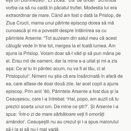
vorba ca să nu cadă în păcatul trufiei. Modestia lui era
extraordinar de mare. Când am fost o dată la Prislop, de
Ziua Crucii, mama unui părinte episcop dorea să mă
cunoască și mi-a povestit despre întâlnirea sa cu
părintele Arsenie: ”Tot auzeam din satul meu că acest
călugăr vede în tine tot, mergea la el toată lumea. Am
ajuns la Prislop. Voiam doar să-l văd și să pun mâna pe
el. Erau mii de oameni, dar la mine s-a uitat și mi-a zis
așa: Ce ai tu în pântec acum, nu va fi al tău, ci al
Prislopului”. Nimeni nu știa că era însărcinată în afară de
ea, care aflase de doar două zile. Iar acel copil a ajuns
episcop. Prin anii ’80, Părintele Arsenie a fost dus și la
Ceaușescu, care l-a întrebat: ‘Hai, popo, am auzit că tu
prezici soarta unui om. De mine ce știi?’. Și Arsenie i-a
spus: ‘Într-o zi de mare sărbătoare veți fi omorâți
amândoi’. Ceaușeștii nu au crezut și i-a spus maiorului
să-l ia și să nu-l mai vadă.