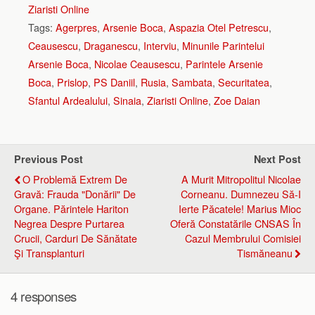
Ziaristi Online
Tags:
Agerpres
,
Arsenie Boca
,
Aspazia Otel Petrescu
,
Ceausescu
,
Draganescu
,
Interviu
,
Minunile Parintelui
Arsenie Boca
,
Nicolae Ceausescu
,
Parintele Arsenie
Boca
,
Prislop
,
PS Daniil
,
Rusia
,
Sambata
,
Securitatea
,
Sfantul Ardealului
,
Sinaia
,
Ziaristi Online
,
Zoe Daian
Previous Post
Next Post
O Problemă Extrem De
A Murit Mitropolitul Nicolae
Gravă: Frauda "donării" De
Corneanu. Dumnezeu Să-I
Organe. Părintele Hariton
Ierte Păcatele! Marius Mioc
Negrea Despre Purtarea
Oferă Constatările CNSAS În
Crucii, Carduri De Sănătate
Cazul Membrului Comisiei
Şi Transplanturi
Tismăneanu
4 responses