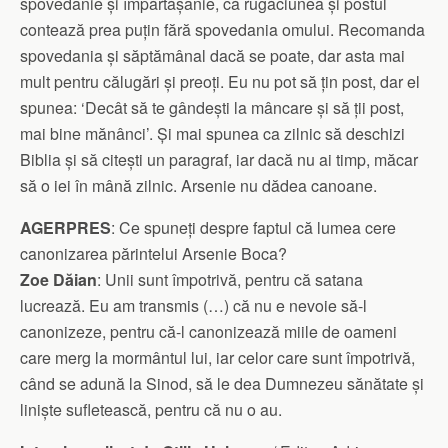
spovedanie și împărtășanie, că rugăciunea și postul
contează prea puțin fără spovedania omului. Recomanda
spovedania și săptămânal dacă se poate, dar asta mai
mult pentru călugări și preoți. Eu nu pot să țin post, dar el
spunea: ‘Decât să te gândești la mâncare și să ții post,
mai bine mănânci’. Și mai spunea ca zilnic să deschizi
Biblia și să citești un paragraf, iar dacă nu ai timp, măcar
să o iei în mână zilnic. Arsenie nu dădea canoane.
AGERPRES
: Ce spuneți despre faptul că lumea cere
canonizarea părintelui Arsenie Boca?
Zoe Dăian
: Unii sunt împotrivă, pentru că satana
lucrează. Eu am transmis (…) că nu e nevoie să-l
canonizeze, pentru că-l canonizează miile de oameni
care merg la mormântul lui, iar celor care sunt împotrivă,
când se adună la Sinod, să le dea Dumnezeu sănătate și
liniște sufletească, pentru că nu o au.