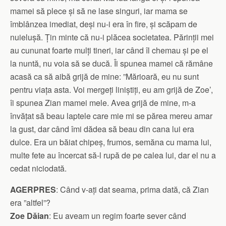
mamei să plece și să ne lase singuri, iar mama se
îmblânzea imediat, deși nu-i era în fire, și scăpam de
nuielușă. Țin minte că nu-i plăcea societatea. Părinții mei
au cununat foarte mulți tineri, iar când îl chemau și pe el
la nuntă, nu voia să se ducă. Îi spunea mamei că rămâne
acasă ca să aibă grijă de mine: ”Mărioară, eu nu sunt
pentru viața asta. Voi mergeți liniștiți, eu am grijă de Zoe’,
îi spunea Zian mamei mele. Avea grijă de mine, m-a
învățat să beau laptele care mie mi se părea mereu amar
la gust, dar când îmi dădea să beau din cana lui era
dulce. Era un băiat chipeș, frumos, semăna cu mama lui,
multe fete au încercat să-l rupă de pe calea lui, dar el nu a
cedat niciodată.
AGERPRES
: Când v-ați dat seama, prima dată, că Zian
era ”altfel”?
Zoe Dăian
: Eu aveam un regim foarte sever când