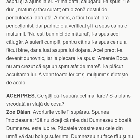
aspru și a ajuns la el. Prima dată, călugărul i-a spus: ”Te
duci, mături și faci curat”; era o zonă destul de
periculoasă, abruptă. A mers, a făcut curat, era
perfecționist, dar părintele a verificat și i-a spus că nu e
mulțumit. ”Nu ești bun nici de măturat’, i-a spus acel
călugăr. A suferit cumplit, pentru că nu i-a spus ce nu a
făcut bine, dar a luat asupra lui dojana. Acel preot i-a
devenit duhovnic, iar la plecare i-a spus: ”Arsenie Boca
nu am crezut că ești un spirit atât de mare!’. I-a plăcut
ascultarea lui. A venit foarte fericit și mulțumit sufletește
de acolo.
AGERPRES
: Ce știți că-l supăra cel mai tare? S-a plâns
vreodată în viață de ceva?
Zoe Dăian
: Avorturile voite îl supărau. Spunea
întotdeauna: ‘Să nu ziceți că mi-a dat Dumnezeu o boală.
Dumnezeu este iubire. Păcatele voastre sau cele din
urmă vă dau boli și suferințe. Dumnezeu nu face rău și nu