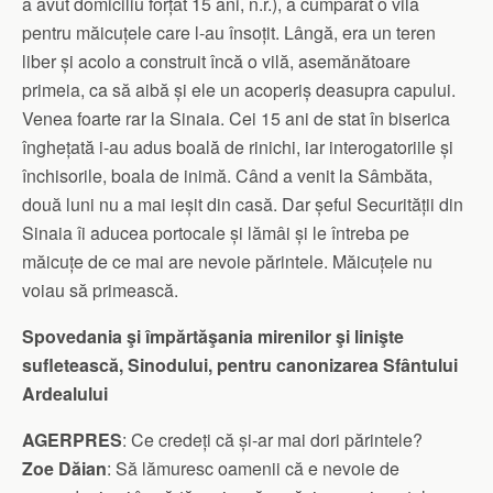
a avut domiciliu forțat 15 ani, n.r.), a cumpărat o vilă
pentru măicuțele care l-au însoțit. Lângă, era un teren
liber și acolo a construit încă o vilă, asemănătoare
primeia, ca să aibă și ele un acoperiș deasupra capului.
Venea foarte rar la Sinaia. Cei 15 ani de stat în biserica
înghețată i-au adus boală de rinichi, iar interogatoriile și
închisorile, boala de inimă. Când a venit la Sâmbăta,
două luni nu a mai ieșit din casă. Dar șeful Securității din
Sinaia îi aducea portocale și lămâi și le întreba pe
măicuțe de ce mai are nevoie părintele. Măicuțele nu
voiau să primească.
Spovedania şi împărtăşania mirenilor şi linişte
sufletească, Sinodului, pentru canonizarea Sfântului
Ardealului
AGERPRES
: Ce credeți că și-ar mai dori părintele?
Zoe Dăian
: Să lămuresc oamenii că e nevoie de