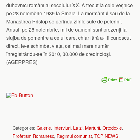
duhovnici români ai secolului XX. A trecut la cele veșnice
pe 28 noiembrie 1989 la Sinaia. La mormântul său de la
Mănăstirea Prislop se perindă zilnic sute de pelerini.
Anual, pe 28 noiembrie, mii de oameni sunt prezenți la
slujba de pomenire a celui care, chiar fără a-l fi cunoscut
direct, le-a schimbat viața, cel mai mare număr
înregistrându-se în 2010, 30.000 de credincioși.
(AGERPRES)
Categories:
Galerie
,
Interviuri
,
La zi
,
Marturii
,
Ortodoxie
,
Profetism Romanesc
,
Regimul comunist
,
TOP NEWS
,