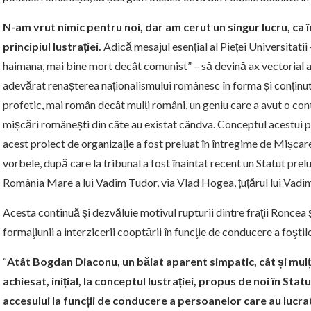
N-am vrut nimic pentru noi, dar am cerut un singur lucru, ca în
principiul lustrației.
Adică mesajul esențial al Pieței Universitatii 
haimana, mai bine mort decât comunist” – să devină ax vectorial al
adevărat renașterea naționalismului românesc în forma și conținutu
profetic, mai român decât mulți români, un geniu care a avut o con
mișcări românești din câte au existat cândva. Conceptul acestui pa
acest proiect de organizație a fost preluat în întregime de Mișcare
vorbele, după care la tribunal a fost înaintat recent un Statut prel
România Mare a lui Vadim Tudor, via Vlad Hogea, țuțărul lui Vadi
Acesta continuă şi dezvăluie motivul rupturii dintre fraţii Roncea 
formaţiunii a interzicerii cooptării în funcţie de conducere a foştil
“
Atât Bogdan Diaconu, un băiat aparent simpatic, cât și mulți 
achiesat, inițial, la conceptul lustrației, propus de noi în Sta
accesului la funcții de conducere a persoanelor care au lucrat