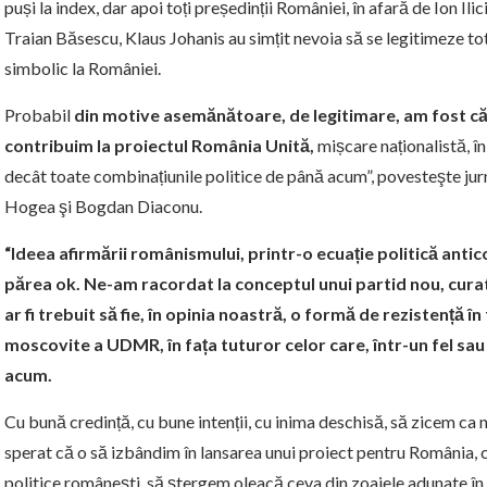
puși la index, dar apoi toți președinții României, în afară de Ion Ili
Traian Băsescu, Klaus Johanis au simțit nevoia să se legitimeze tot
simbolic la României.
Probabil
din motive asemănătoare, de legitimare, am fost cău
contribuim la proiectul România Unită,
mișcare naționalistă, î
decât toate combinațiunile politice de până acum”, povesteşte jurn
Hogea şi Bogdan Diaconu.
“Ideea afirmării românismului, printr-o ecuație politică antic
părea ok. Ne-am racordat la conceptul unui partid nou, curat
ar fi trebuit să fie, în opinia noastră, o formă de rezistență în
moscovite a UDMR, în fața tuturor celor care, într-un fel sau 
acum.
Cu bună credință, cu bune intenții, cu inima deschisă, să zicem ca n
sperat că o să izbândim în lansarea unui proiect pentru România, 
politice românești, să ștergem oleacă ceva din zoaiele adunate în u