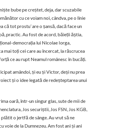
 niște bube pe creștet, deja, dar scuzabile
semănător cu ce voiam noi, cândva, pe o linie
a că tot prostu’ are o șansă, dacă face un
, practic. Au fost de acord, băieții ăștia,
ațional-democrația lui Nicolae Iorga,
a mai toți cei care au încercat, la răscrucea
forță ce au rupt Neamul românesc în bucăți.
icipat amândoi, și eu și Victor, deși nu prea
roiect și o idee legată de redeșteptarea unui
rima oară, într-un singur glas, sute de mii de
menclatura, Jos securiștii, Jos FSN, Jos KGB,
 plătit o jertfă de sânge. Au vrut să ne
u voie de la Dumnezeu. Am fost ani și ani