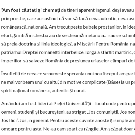
“Am fost căutați și chemați
de tineri aparent ingenui, deși aveau
prin prostie, care au susținut că vor să facă ceva autentic, ceva a
românească, națională. Am trecut peste bubele prostanilor, în idee
efort, și intră în chestia aia de se cheamă metanoia… sau se schimbă
să preia doctrina și linia ideologică a Mișcării Pentru România, n
patriarhul Dreptei românești interbelice. Iorga a sfârșit martiric, c
Imperiilor, să salveze România de presiunea uriașelor câmpuri de 
Însuflețiți de ceea ce se numeste speranța unui nou început am part
ne mai vorbeam unu’ cu altu’, din motive complicate (Băse) la un p
spirit național românesc, autentic și curat.
Amândoi am fost lideri ai Pieței Universității – locul unde pentru p
oameni, studenți și bucureșteni, au strigat „Jos comuniștii, Jos no
Jos Ilici”. Jos, în general. Pentru aceste cuvinte anoste și simple am
omoare pentru asta. Ne-au cam spart cu răngile. Am scăpat doar c