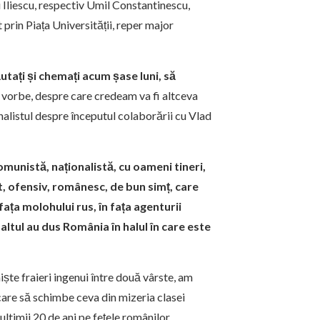
ci Iliescu, respectiv Umil Constantinescu,
 prin Piața Universității, reper major
tați și chemați acum șase luni, să
n vorbe, despre care credeam va fi altceva
alistul despre începutul colaborării cu Vlad
omunistă, naționalistă, cu oameni tineri,
, ofensiv, românesc, de bun simț, care
 fața molohului rus, în fața agenturii
altul au dus România în halul în care este
iște fraieri ingenui între două vârste, am
care să schimbe ceva din mizeria clasei
ltimii 20 de ani pe fețele românilor.