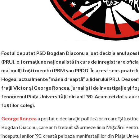
Fostul deputat PSD Bogdan Diaconu a luat decizia anul acesta
(PRU), o formaţiune naţionalistă în curs de înregistrare oficia
mai mulţi foşti membri PRM sau PPDD. În acest sens poate f
Hogea, actualmente “mâna dreaptă” a liderului PRU. Deaseme
fraţii Victor şi George Roncea, jurnalişti de investigaţie şi foş
fenomenul Piaţa Universităţii din anii ’90. Acum cei doi s-au 
foştilor colegi.
George Roncea
a postat o declaraţie politică prin care îşi justifi
Bogdan Diaconu, care ar fi trebuit să urmeze linia Mişcării Pentru
începutul anilor ’90, creată pe baza manifestaţiilor din Piaţa Univer