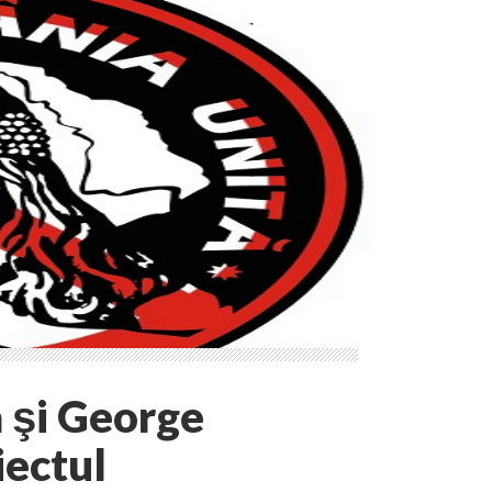
a şi George
iectul