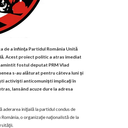
 de a înfiinţa Partidul România Unită
lă. Acest proiect politic a atras imediat
i amintit fostul deputat PRM Vlad
nea s-au alăturat pentru câteva luni şi
ti activişti anticomunişti implicaţi în
retras, lansând acuze dure la adresa
că aderarea iniţială la partidul condus de
 România, o organizaţie naţionalistă de la
sităţii.