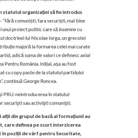
 statutul organizației să fie introdus
– “fără comuniști, fara securiști, mai bine
 unui proiect politic care să însemne cu
l doctrinei lui Nicolae Iorga, un grecotei
tribuție majoră la formarea celei mai curate
rtid, adică suma de valori ce definesc axial
a Pentru România. Inițial, așa au fost
uat cu copy paste de la statutul partidului
m”, continuă George Roncea.
şi PRU: neintroducerea în statutul
or securişti sau activişti comunişti.
alții din grupul de bază al formațiunii au
tut, care definea pe scurt interzicerea
 în poziții de vârf pentru Securitate,