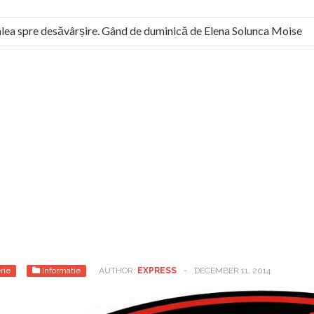
ea spre desăvârșire. Gând de duminică de Elena Solunca Moise
rul român: “românii sunt slavi, nu latini”. Fostul agent ceaușist de
rie
Informatie
AUTHOR:
EXPRESS
-
DECEMBER 11, 2014