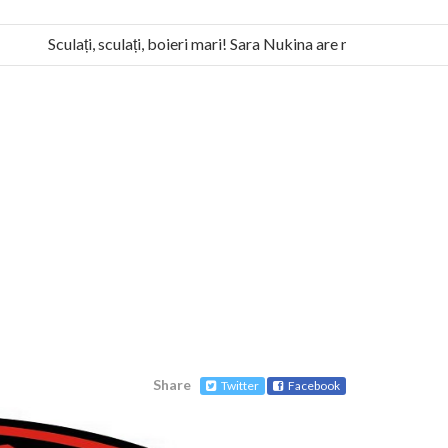
Sculați, sculați, boieri mari! Sara Nukina are nevoie de ajutorul
 la Humanitas militează pentru federalizarea României
Share
Twitter
Facebook