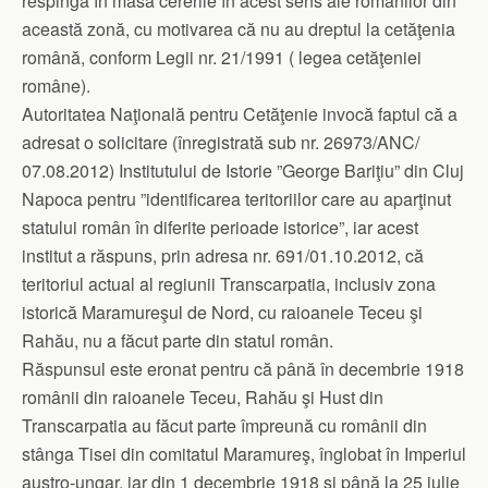
respingă în masă cererile în acest sens ale românilor din
această zonă, cu motivarea că nu au dreptul la cetăţenia
română, conform Legii nr. 21/1991 ( legea cetăţeniei
române).
Autoritatea Naţională pentru Cetăţenie invocă faptul că a
adresat o solicitare (înregistrată sub nr. 26973/ANC/
07.08.2012) Institutului de Istorie ”George Bariţiu” din Cluj
Napoca pentru ”identificarea teritoriilor care au aparţinut
statului român în diferite perioade istorice”, iar acest
institut a răspuns, prin adresa nr. 691/01.10.2012, că
teritoriul actual al regiunii Transcarpatia, inclusiv zona
istorică Maramureşul de Nord, cu raioanele Teceu şi
Rahău, nu a făcut parte din statul român.
Răspunsul este eronat pentru că până în decembrie 1918
românii din raioanele Teceu, Rahău şi Hust din
Transcarpatia au făcut parte împreună cu românii din
stânga Tisei din comitatul Maramureş, înglobat în Imperiul
austro-ungar, iar din 1 decembrie 1918 şi până la 25 iulie