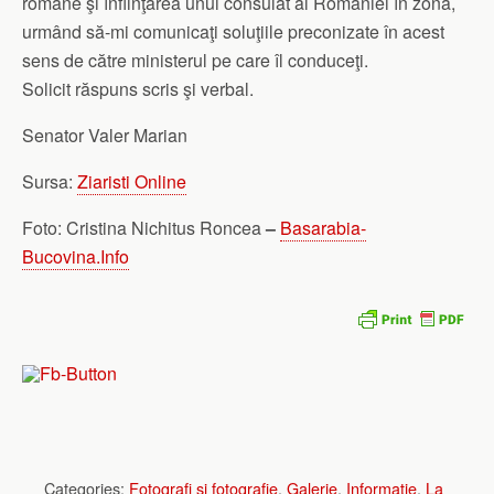
române şi înfiinţarea unui consulat al României în zonă,
urmând să-mi comunicaţi soluţiile preconizate în acest
sens de către ministerul pe care îl conduceţi.
Solicit răspuns scris şi verbal.
Senator Valer Marian
Sursa:
Ziaristi Online
Foto: Cristina Nichitus Roncea
–
Basarabia-
Bucovina.Info
Categories:
Fotografi si fotografie
,
Galerie
,
Informatie
,
La