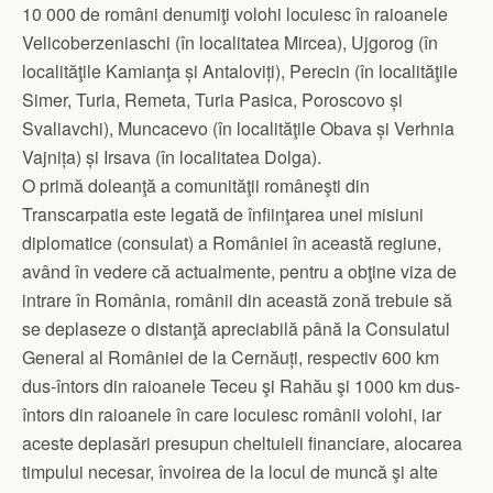
10 000 de români denumiţi volohi locuiesc în raioanele
Velicoberzeniaschi (în localitatea Mircea), Ujgorog (în
localităţile Kamianţa și Antaloviți), Perecin (în localităţile
Simer, Turia, Remeta, Turia Pasica, Poroscovo și
Svaliavchi), Muncacevo (în localităţile Obava și Verhnia
Vajnița) și Irsava (în localitatea Dolga).
O primă doleanţă a comunităţii româneşti din
Transcarpatia este legată de înfiinţarea unei misiuni
diplomatice (consulat) a României în această regiune,
având în vedere că actualmente, pentru a obţine viza de
intrare în România, românii din această zonă trebuie să
se deplaseze o distanţă apreciabilă până la Consulatul
General al României de la Cernăuți, respectiv 600 km
dus-întors din raioanele Teceu şi Rahău şi 1000 km dus-
întors din raioanele în care locuiesc românii volohi, iar
aceste deplasări presupun cheltuieli financiare, alocarea
timpului necesar, învoirea de la locul de muncă şi alte