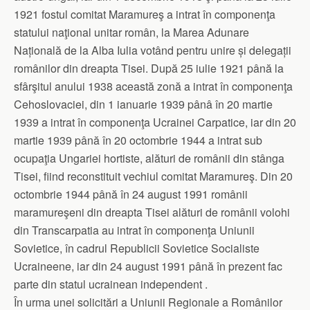
1921 fostul comitat Maramureş a intrat în componenţa
statului naţional unitar român, la Marea Adunare
Națională de la Alba Iulia votând pentru unire și delegații
românilor din dreapta Tisei. După 25 iulie 1921 până la
sfârşitul anului 1938 această zonă a intrat în componenţa
Cehoslovaciei, din 1 ianuarie 1939 pânâ în 20 martie
1939 a intrat în componenţa Ucrainei Carpatice, iar din 20
martie 1939 până în 20 octombrie 1944 a intrat sub
ocupaţia Ungariei hortiste, alături de românii din stânga
Tisei, fiind reconstituit vechiul comitat Maramureş. Din 20
octombrie 1944 până în 24 august 1991 românii
maramureşeni din dreapta Tisei alături de românii volohi
din Transcarpatia au intrat în componenţa Uniunii
Sovietice, în cadrul Republicii Sovietice Socialiste
Ucraineene, iar din 24 august 1991 până în prezent fac
parte din statul ucrainean independent .
În urma unei solicitări a Uniunii Regionale a Românilor