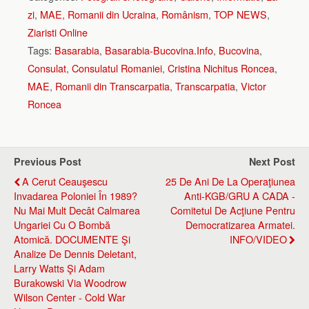
zi
,
MAE
,
Romanii din Ucraina
,
Românism
,
TOP NEWS
,
Ziaristi Online
Tags:
Basarabia
,
Basarabia-Bucovina.Info
,
Bucovina
,
Consulat
,
Consulatul Romaniei
,
Cristina Nichitus Roncea
,
MAE
,
Romanii din Transcarpatia
,
Transcarpatia
,
Victor
Roncea
Previous Post
Next Post
A Cerut Ceauşescu
25 De Ani De La Operaţiunea
Invadarea Poloniei În 1989?
Anti-KGB/GRU A CADA -
Nu Mai Mult Decât Calmarea
Comitetul De Acţiune Pentru
Ungariei Cu O Bombă
Democratizarea Armatei.
Atomică. DOCUMENTE Şi
INFO/VIDEO
Analize De Dennis Deletant,
Larry Watts Şi Adam
Burakowski Via Woodrow
Wilson Center - Cold War