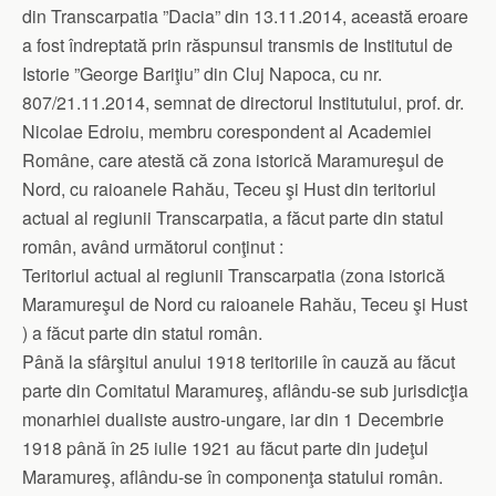
din Transcarpatia ”Dacia” din 13.11.2014, această eroare
a fost îndreptată prin răspunsul transmis de Institutul de
Istorie ”George Bariţiu” din Cluj Napoca, cu nr.
807/21.11.2014, semnat de directorul Institutului, prof. dr.
Nicolae Edroiu, membru corespondent al Academiei
Române, care atestă că zona istorică Maramureşul de
Nord, cu raioanele Rahău, Teceu şi Hust din teritoriul
actual al regiunii Transcarpatia, a făcut parte din statul
român, având următorul conţinut :
Teritoriul actual al regiunii Transcarpatia (zona istorică
Maramureşul de Nord cu raioanele Rahău, Teceu şi Hust
) a făcut parte din statul român.
Până la sfârşitul anului 1918 teritoriile în cauză au făcut
parte din Comitatul Maramureş, aflându-se sub jurisdicţia
monarhiei dualiste austro-ungare, iar din 1 Decembrie
1918 până în 25 iulie 1921 au făcut parte din judeţul
Maramureş, aflându-se în componenţa statului român.