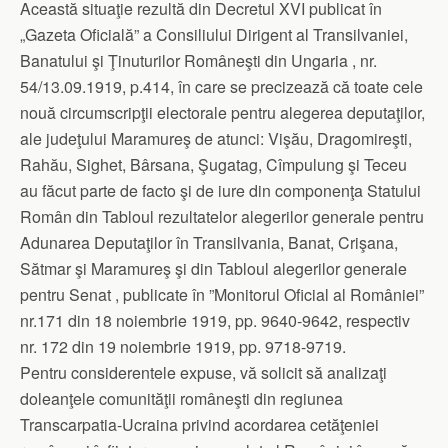
Această situaţie rezultă din Decretul XVI publicat în
„Gazeta Oficială” a Consiliului Dirigent al Transilvaniei,
Banatului şi Ţinuturilor Româneşti din Ungaria , nr.
54/13.09.1919, p.414, în care se precizează că toate cele
nouă circumscripţii electorale pentru alegerea deputaţilor,
ale judeţului Maramureş de atunci: Vişău, Dragomireşti,
Rahău, Sighet, Bârsana, Şugatag, Cîmpulung şi Teceu
au făcut parte de facto şi de iure din componenţa Statului
Român din Tabloul rezultatelor alegerilor generale pentru
Adunarea Deputaţilor în Transilvania, Banat, Crişana,
Sătmar şi Maramureş şi din Tabloul alegerilor generale
pentru Senat , publicate în ”Monitorul Oficial al României”
nr.171 din 18 noiembrie 1919, pp. 9640-9642, respectiv
nr. 172 din 19 noiembrie 1919, pp. 9718-9719.
Pentru considerentele expuse, vă solicit să analizaţi
doleanţele comunităţii româneşti din regiunea
Transcarpatia-Ucraina privind acordarea cetăţeniei