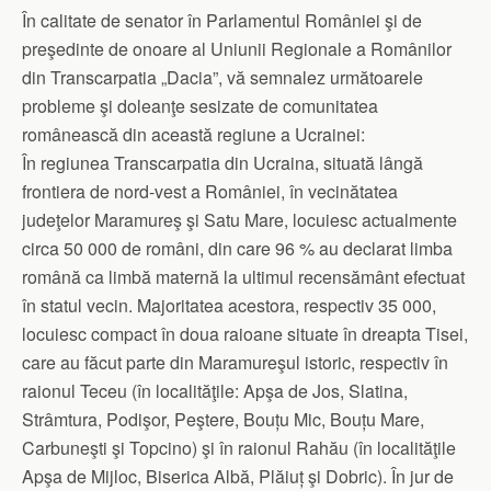
În calitate de senator în Parlamentul României şi de
preşedinte de onoare al Uniunii Regionale a Românilor
din Transcarpatia „Dacia”, vă semnalez următoarele
probleme şi doleanţe sesizate de comunitatea
românească din această regiune a Ucrainei:
În regiunea Transcarpatia din Ucraina, situată lângă
frontiera de nord-vest a României, în vecinătatea
judeţelor Maramureş şi Satu Mare, locuiesc actualmente
circa 50 000 de români, din care 96 % au declarat limba
română ca limbă maternă la ultimul recensământ efectuat
în statul vecin. Majoritatea acestora, respectiv 35 000,
locuiesc compact în doua raioane situate în dreapta Tisei,
care au făcut parte din Maramureşul istoric, respectiv în
raionul Teceu (în localităţile: Apşa de Jos, Slatina,
Strâmtura, Podişor, Peştere, Bouțu Mic, Bouțu Mare,
Carbuneşti şi Topcino) şi în raionul Rahău (în localităţile
Apşa de Mijloc, Biserica Albă, Plăiuț şi Dobric). În jur de