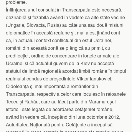
probleme.
Înfiinţarea unui consulat în Transcarpatia este necesară,
dezirabilă şi fezabilă având în vedere că alte state vecine
(Ungaria, Slovacia, Rusia) au câte una sau două misiuni
diplomatice în această regiune şi, mai ales, ţinând cont
că, în actualul context conflictual din estul Ucrainei,
românii din această zonă se plâng că au primit, cu
predilecție , ordine de concentrare în fortele armate ale
Ucrainei și că actualul guvern de la Kiev nu acceptă
statutul de limbă regională acordat limbii române în timpul
regimului condus de președintele Viktor Ianukovici.
O doleanţă şi mai importantă a românilor din
Transcarpatia, respectiv a celor care locuiesc în raioanele
Teceu şi Rahău, care au făcut parte din Maramureşul
istoric , este legată de acordarea cetăţeniei române,
având în vedere că, începând din luna octombrie 2012,
Autoritatea Naţională pentru Cetăţenie a început să