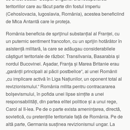
teritoriilor care au făcut parte din fostul imperiu
(Cehoslovacia, Iugoslavia, România), acestea beneficiind
de Mica Antantă care le proteja.
România beneficia de sprijinul substanțial al Franței, cu
un puternic sentiment francofon, cu un sprijin hotărâtor în
asistență militară, la care se adăugau considerabilele
câștiguri teritoriale de război: Transilvania, Basarabia și
nordul Bucovinei. Așadar, Franța și Marea Britanie erau
„garánții principali ai păcii postbelice”, ai unei Românii
„cu implicare activă în Liga Națiunilor, un oponent total al
revizionismului.” România milita pentru contracararea
bolșevismului, în pofida unei lipse simțite a unei
responsabilități, din partea elitei politice și a unui rege,
Carol al II-lea. Pe de o parte exista amenințarea, directă,
sovietică, cu pretențiile teritoriale față de România. Pe de
altă parte, Germania susținea revizionismul ungar. La