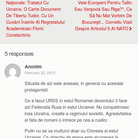
Naţionale: Tratatul Cu
Vest-Europeni Pentru Tallin
Ucraina. O Carte-Document
Sau Varşovia Sau Riga?", Ca
De Tiberiu Tudor, Cu Un
Să Nu Mai Vorbim De
Cuvânt Înainte Al Regretatului
Bucureşti... Corneliu Vlad
Academician Florin
Despre Articolul 5 Al NATO
Constantiniu
5 responses
Anonim
February 22, 2015
Situatia de azi este aceeasi, in general cu aceeaisi
protagonisti.
Ce a facut URSS in estul Romaniei deceniului 3 face
azi Federatia Rusa in estul Ucrainei. Nu compatimesc
insa Ucraina, creatie a regimului sovietic. Agresivitatea
ei fata de romani o intrece pe cea a rusilor.
Putin nu se va multumi doar cu Crimeea si estul
Ucrainei. Ca obiectiv de etapa este ajungerea la