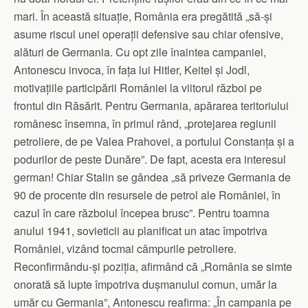
mari. În această situație, România era pregătită „să-și
asume riscul unei operații defensive sau chiar ofensive,
alături de Germania. Cu opt zile înaintea campaniei,
Antonescu invoca, în fața lui Hitler, Keitel și Jodl,
motivațiile participării României la viitorul război pe
frontul din Răsărit. Pentru Germania, apărarea teritoriului
românesc însemna, în primul rând, „protejarea regiunii
petroliere, de pe Valea Prahovei, a portului Constanța și a
podurilor de peste Dunăre”. De fapt, acesta era interesul
german! Chiar Stalin se gândea „să priveze Germania de
90 de procente din resursele de petrol ale României, în
cazul în care războiul începea brusc”. Pentru toamna
anului 1941, sovieticii au planificat un atac împotriva
României, vizând tocmai câmpurile petroliere.
Reconfirmându-și poziția, afirmând că „România se simte
onorată să lupte împotriva dușmanului comun, umăr la
umăr cu Germania”, Antonescu reafirma: „În campania pe