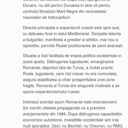
Dunare, nu atit pentru Dunarea in sine cit pentru
controlul litoralului Marii Negre din vecinatatea
resurselor de hidrocarburi.
Directia principala a expansiunii rusesti este spre sud,
cu debuseu final in estul Mediteranei. Simpatia latenta
a bulgarilor, manifesta a grecilor si sirbilor, mai nou a
cipriotilor, permite Rusiei pozitionarea de pioni avansati.
Situatia a fost facilitata de inepta politica occidentala in
acest spatiu. Distrugerea Iugoslaviei, emarginarea
Romaniei, dispretul fata de Turcia, a invitat practic
Rusia. Iugoslavia, care nici macar nu era comunista,
asigura stabilitatea si chiar prosperitatea unei zone
fragile. Romania si Turcia sint singurele motivate a se
opune expansionismului rusesc.
Interesul acordat acum Romaniei este inconsecvent.
Se mentin cliseele propagandei ce a premers
aranjamentele din 1989. Dupa distrugerea capacitatilor
economice autohtone, investitiile occidentale sint mai
mult sporadice. Deci, nu Bechtel, nu Chevron, nu RMG,