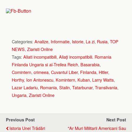
Categories:
Analize
,
Informatie
,
Istorie
,
La zi
,
Rusia
,
TOP
NEWS
,
Ziaristi Online
Tags:
Aliati incompatibili
,
Aliaţi incompatibili. Romania
Finlanda Ungaria si al-Treilea Reich
,
Basarabia
,
Comintern
,
crimeea
,
Cuvantul Liber
,
Finlanda
,
Hitler
,
Horthy
,
Ion Antonescu
,
Komintern
,
Kuban
,
Larry Watts
,
Lazar Ladariu
,
Romania
,
Stalin
,
Tatarbunar
,
Transilvania
,
Ungaria
,
Ziaristi Online
Previous Post
Next Post
Istoria Unei Trădări
"Ar Muri Militarii Americani Sau