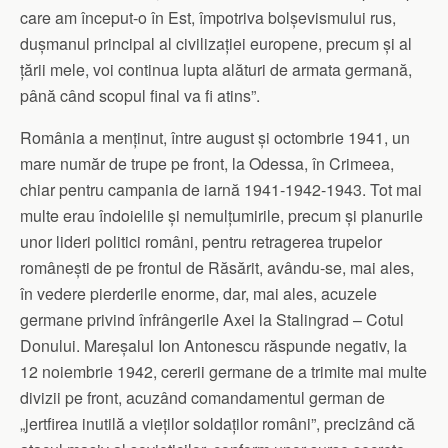
care am început-o în Est, împotriva bolșevismului rus,
dușmanul principal al civilizației europene, precum și al
țării mele, voi continua lupta alături de armata germană,
până când scopul final va fi atins”.
România a menținut, între august și octombrie 1941, un
mare număr de trupe pe front, la Odessa, în Crimeea,
chiar pentru campania de iarnă 1941-1942-1943. Tot mai
multe erau îndoielile și nemulțumirile, precum și planurile
unor lideri politici români, pentru retragerea trupelor
românești de pe frontul de Răsărit, avându-se, mai ales,
în vedere pierderile enorme, dar, mai ales, acuzele
germane privind înfrângerile Axei la Stalingrad – Cotul
Donului. Mareșalul Ion Antonescu răspunde negativ, la
12 noiembrie 1942, cererii germane de a trimite mai multe
divizii pe front, acuzând comandamentul german de
„jertfirea inutilă a vieților soldaților români”, precizând că