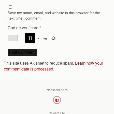
Save my name, email, and website in this browser for the
next time I comment.
Cod de verificare
*
−
=
five
This site uses Akismet to reduce spam.
Learn how your
comment data is processed.
ziaristionline.ro
Powered by