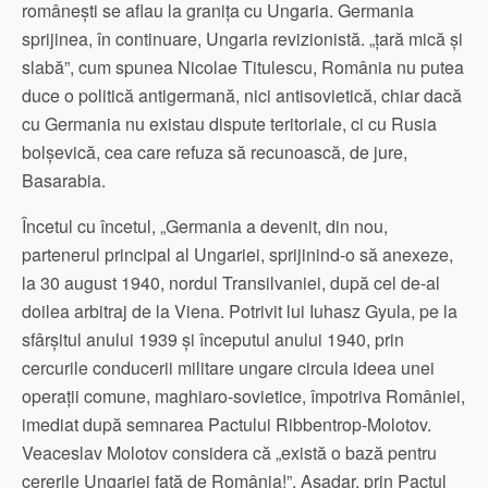
românești se aflau la granița cu Ungaria. Germania
sprijinea, în continuare, Ungaria revizionistă. „țară mică și
slabă”, cum spunea Nicolae Titulescu, România nu putea
duce o politică antigermană, nici antisovietică, chiar dacă
cu Germania nu existau dispute teritoriale, ci cu Rusia
bolșevică, cea care refuza să recunoască, de jure,
Basarabia.
Încetul cu încetul, „Germania a devenit, din nou,
partenerul principal al Ungariei, sprijinind-o să anexeze,
la 30 august 1940, nordul Transilvaniei, după cel de-al
doilea arbitraj de la Viena. Potrivit lui Iuhasz Gyula, pe la
sfârșitul anului 1939 și începutul anului 1940, prin
cercurile conducerii militare ungare circula ideea unei
operații comune, maghiaro-sovietice, împotriva României,
imediat după semnarea Pactului Ribbentrop-Molotov.
Veaceslav Molotov considera că „există o bază pentru
cererile Ungariei față de România!”. Așadar, prin Pactul