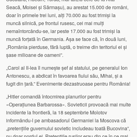
Seacă, Moisei și Sărmașu), au arestat 15.000 de români,
doar în primele trei luni, alți 70.000 au fost trimiși la
muncă silnică, pe frontul rusesc, cei mai mulți
nemaîntorcându-se, iar peste 17.000 au fost trimiși la
muncă forțată în Germania. Așa se face că, în două luni,
„România pierduse, fără luptă, o treime din teritoriul ei și
șase milioane de oameni”.
„Carol al II-lea îl numește șef al statului, pe generalul Ion
Antonescu, a abdicat în favoarea fiului său, Mihai, și a
fugit din țară.” Evenimente dezastruoase pentru România!
„Hitler comandă întocmirea planurilor pentru
«Operațiunea Barbarossa». Sovieticii provoacă mai multe
incidente la frontieră, la 18 septembrie Molotov
informându-l pe ambasadorul Germaniei la Moscova că
„pretențiile guvernului sovietic includeau toată Bucovina”,
nu doar nordul ei. Pretențiile rușilor erau din ce în ce mai