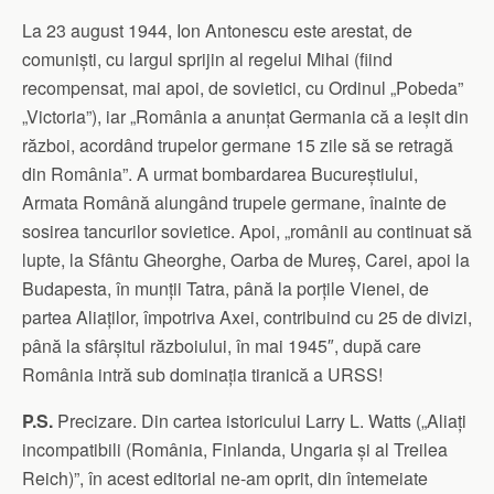
La 23 august 1944, Ion Antonescu este arestat, de
comuniști, cu largul sprijin al regelui Mihai (fiind
recompensat, mai apoi, de sovietici, cu Ordinul „Pobeda”
„Victoria”), iar „România a anunțat Germania că a ieșit din
război, acordând trupelor germane 15 zile să se retragă
din România”. A urmat bombardarea Bucureștiului,
Armata Română alungând trupele germane, înainte de
sosirea tancurilor sovietice. Apoi, „românii au continuat să
lupte, la Sfântu Gheorghe, Oarba de Mureș, Carei, apoi la
Budapesta, în munții Tatra, până la porțile Vienei, de
partea Aliaților, împotriva Axei, contribuind cu 25 de divizi,
până la sfârșitul războiului, în mai 1945″, după care
România intră sub dominația tiranică a URSS!
P.S.
Precizare. Din cartea istoricului Larry L. Watts („Aliați
incompatibili (România, Finlanda, Ungaria și al Treilea
Reich)”, în acest editorial ne-am oprit, din întemeiate