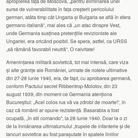
apropierea față de Moscova, „pentru eliminarea unei
surse de vulnerabilitate în fața creșterii pericolului
german, atâta timp cât Ungaria și Bulgaria se află în sfera
germano-italiană”, mai ales că „un atac dinspre Vest,
unde Germania susținea pretențiile revizioniste ale
Ungariei, era oricând posibil. Se spera, astfel, ca URSS
„să rămână favorabil neutră”. O naivitate!
Amenințarea militară sovietică, tot mai intensă, care viza
și alte granițe ale României, urmate de notele ultimative
din 27-28 iunie 1940, era, de fapt, cu aprobarea germană,
conform Pactului secret Ribbentrop-Molotov, din 23
august 1939, din moment ce Germania atenționa
Bucureștiul: „Acel colos rus vă va zdrobi de moarte!”, în
caz că românii ar opune rezistență. Basarabia a fost
ocupată, „în stil comando”, la 28 iunie 1940. Doar la o zi
de la înmânarea ultimatumului „trupele de infanterie și de
tancuri sovietice au fost parașutate în spatele liniilor