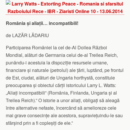
România și aliații… incompatibili!
de LAZĂR LĂDARIU
Participarea României la cel de-Al Doilea Război
Mondial, alături de Germania celui de-al Treilea Reich,
punându-i acestuia la dispoziție resursele umane,
financiare și naturale (petrolul) ale țării, luptând, pe frontul
de Est, ciudat, alături de Ungaria horthystă, constituie
preocuparea și obiectul cărții istoricului Larry L. Watts:
„Aliați incompatibili” (România, Finlanda, Ungaria și al
Treilea Reich).” O istorie a unor aliați, obligați să aleagă
între alternative nefaste, încercând să amelioreze cele
mai grave consecințe ale acestora, supraviețuindu-le sau
sfârșind prin a fi copleșiți de ele.”