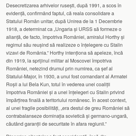
Desecretizarea arhivelor rusești, după 1991, a scos în
evidență, confirmând faptul, că reala consolidare a
Statului Român unitar, după Unirea de la 1 Decembrie
1918, a determinat ca „Ungaria și URSS să formeze o
alianță, de facto, împotriva României, amiralul Horthy și
regimul său reușind să realizeze o înțelegere cu Stalin
vizavi de România.” Horthy intenționa să apeleze, încă
din 1919, la sprijinul militar al Moscovei împotriva
României, netezind drumul prin numirea, ca șef al
Statului-Major, în 1930, a unui fost comandant al Armatei
Roșii a lui Bela Kun, totul în vederea unei coaliții
împotriva României și a unei înțelegeri cu Stalin privind
împărțirea finală a teritoriului românesc. În acest context,
al unei fragile posibilități, „era destul de greu României să
contrabalanseze dominația sovietică și germano-ungară,
căutând garanții de securitate în afara regiunii.”