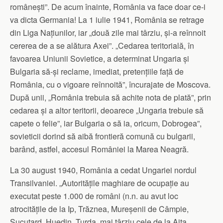
românești”. De acum înainte, România va face doar ce-i
va dicta Germania! La 1 iulie 1941, România se retrage
din Liga Națiunilor, iar „două zile mai târziu, și-a reînnoit
cererea de a se alătura Axei”. „Cedarea teritorială, în
favoarea Uniunii Sovietice, a determinat Ungaria și
Bulgaria să-și reclame, imediat, pretențiile față de
România, cu o vigoare reînnoită”, încurajate de Moscova.
După unii, „România trebuia să achite nota de plată”, prin
cedarea și a altor teritorii, deoarece „Ungaria trebuie să
capete o felie”, iar Bulgaria o să ia, oricum, Dobrogea”,
sovieticii dorind să aibă frontieră comună cu bulgarii,
barând, astfel, accesul României la Marea Neagră.
La 30 august 1940, România a cedat Ungariei nordul
Transilvaniei. „Autoritățile maghiare de ocupație au
executat peste 1.000 de români (n.n. au avut loc
atrocitățile de la Ip, Trăznea, Mureșenii de Câmpie,
Sucutard, Huedin, Turda, mai târziu cele de la Aita