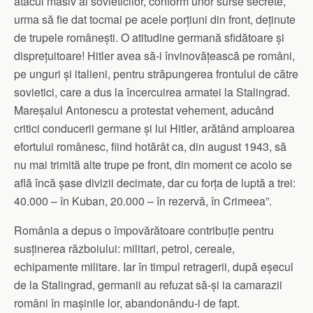
atacul masiv al sovieticilor, conform unor surse secrete,
urma să fie dat tocmai pe acele porțiuni din front, deținute
de trupele românești. O atitudine germană sfidătoare și
disprețuitoare! Hitler avea să-i învinovățească pe români,
pe unguri și italieni, pentru străpungerea frontului de către
sovietici, care a dus la încercuirea armatei la Stalingrad.
Mareșalul Antonescu a protestat vehement, aducând
critici conducerii germane și lui Hitler, arătând amploarea
efortului românesc, fiind hotărât ca, din august 1943, să
nu mai trimită alte trupe pe front, din moment ce acolo se
află încă șase divizii decimate, dar cu forța de luptă a trei:
40.000 – în Kuban, 20.000 – în rezervă, în Crimeea”.
România a depus o împovărătoare contribuție pentru
susținerea războiului: militari, petrol, cereale,
echipamente militare. Iar în timpul retragerii, după eșecul
de la Stalingrad, germanii au refuzat să-și ia camarazii
români în mașinile lor, abandonându-i de fapt.