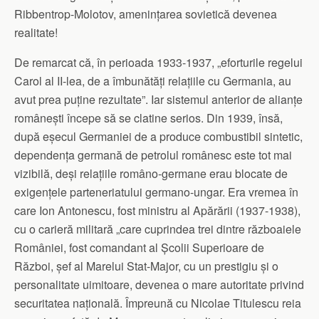
Ribbentrop-Molotov, amenințarea sovietică devenea
realitate!
De remarcat că, în perioada 1933-1937, „eforturile regelui
Carol al II-lea, de a îmbunătăți relațiile cu Germania, au
avut prea puține rezultate”. Iar sistemul anterior de alianțe
românești începe să se clatine serios. Din 1939, însă,
după eșecul Germaniei de a produce combustibil sintetic,
dependența germană de petrolul românesc este tot mai
vizibilă, deși relațiile româno-germane erau blocate de
exigențele parteneriatului germano-ungar. Era vremea în
care Ion Antonescu, fost ministru al Apărării (1937-1938),
cu o carieră militară „care cuprindea trei dintre războaiele
României, fost comandant al Școlii Superioare de
Război, șef al Marelui Stat-Major, cu un prestigiu și o
personalitate uimitoare, devenea o mare autoritate privind
securitatea națională. Împreună cu Nicolae Titulescu reia