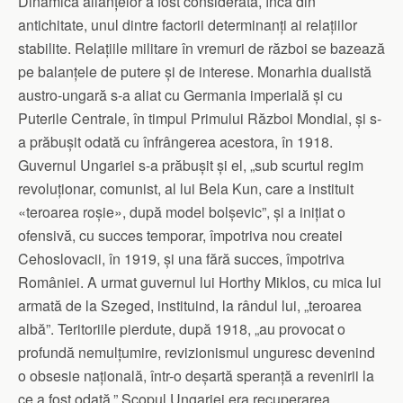
Dinamica alianțelor a fost considerată, încă din
antichitate, unul dintre factorii determinanți ai relațiilor
stabilite. Relațiile militare în vremuri de război se bazează
pe balanțele de putere și de interese. Monarhia dualistă
austro-ungară s-a aliat cu Germania imperială și cu
Puterile Centrale, în timpul Primului Război Mondial, și s-
a prăbușit odată cu înfrângerea acestora, în 1918.
Guvernul Ungariei s-a prăbușit și el, „sub scurtul regim
revoluționar, comunist, al lui Bela Kun, care a instituit
«teroarea roșie», după model bolșevic”, și a inițiat o
ofensivă, cu succes temporar, împotriva nou createi
Cehoslovacii, în 1919, și una fără succes, împotriva
României. A urmat guvernul lui Horthy Miklos, cu mica lui
armată de la Szeged, instituind, la rândul lui, „teroarea
albă”. Teritoriile pierdute, după 1918, „au provocat o
profundă nemulțumire, revizionismul unguresc devenind
o obsesie națională, într-o deșartă speranță a revenirii la
ce a fost odată.” Scopul Ungariei era recuperarea