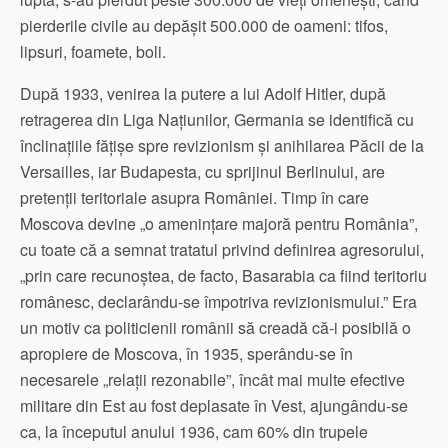
pierderile civile au depășit 500.000 de oameni: tifos,
lipsuri, foamete, boli.
După 1933, venirea la putere a lui Adolf Hitler, după
retragerea din Liga Națiunilor, Germania se identifică cu
înclinațiile fățișe spre revizionism și anihilarea Păcii de la
Versailles, iar Budapesta, cu sprijinul Berlinului, are
pretenții teritoriale asupra României. Timp în care
Moscova devine „o amenințare majoră pentru România”,
cu toate că a semnat tratatul privind definirea agresorului,
„prin care recunoștea, de facto, Basarabia ca fiind teritoriu
românesc, declarându-se împotriva revizionismului.” Era
un motiv ca politicienii românii să creadă că-i posibilă o
apropiere de Moscova, în 1935, sperându-se în
necesarele „relații rezonabile”, încât mai multe efective
militare din Est au fost deplasate în Vest, ajungându-se
ca, la începutul anului 1936, cam 60% din trupele