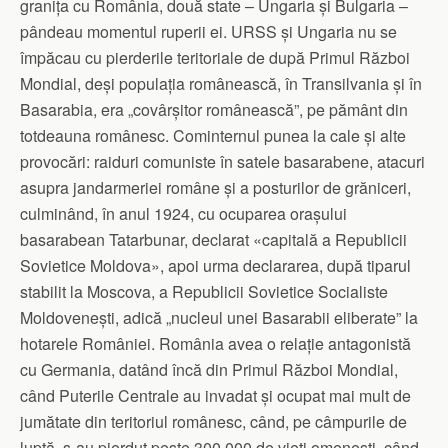
granița cu România, două state – Ungaria și Bulgaria –
pândeau momentul ruperii ei. URSS și Ungaria nu se
împăcau cu pierderile teritoriale de după Primul Război
Mondial, deși populația românească, în Transilvania și în
Basarabia, era „covârșitor românească”, pe pământ din
totdeauna românesc. Cominternul punea la cale și alte
provocări: raiduri comuniste în satele basarabene, atacuri
asupra jandarmeriei române și a posturilor de grăniceri,
culminând, în anul 1924, cu ocuparea orașului
basarabean Tatarbunar, declarat «capitală a Republicii
Sovietice Moldova», apoi urma declararea, după tiparul
stabilit la Moscova, a Republicii Sovietice Socialiste
Moldovenești, adică „nucleul unei Basarabii eliberate” la
hotarele României. România avea o relație antagonistă
cu Germania, datând încă din Primul Război Mondial,
când Puterile Centrale au invadat și ocupat mai mult de
jumătate din teritoriul românesc, când, pe câmpurile de
luptă, s-au pierdut peste 300.000 de vieți omenești, când