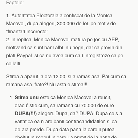
Faptele:
1. Autoritatea Electorala a confiscat de la Monica
Macovei, dupa alegeri, 300.000 de lei, pe motiv de
“finantari incorecte”
2. In replica, Monica Macovei matura pe jos cu AEP,
motivand ca sunt bani albi, nu negri, dar ca provin din
plati Paypal, si ca nu avea cum sa-i inregistreze ca pe
ceilalti.
Stirea a aparut la ora 12.00, si a ramas asa. Pai cum sa
ramana asa, frate?! Nu asta e stirea!!!
Stirea unu
este ca Monica Macovei a reusit,
dracu’ stie cum, sa ramana cu 70.000 de euro
DUPA(!!!)
alegeri. Dupa, da? DUPA! Dupa ce s-a
vaitat ca ea n-are banii contracandidatilor, si ca
de-aia pierde. Dupa data pana la care ii putea
cheltui in scopul in care i-a primit de la naivi de