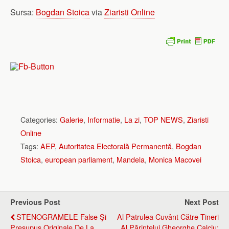
Sursa:
Bogdan Stoica
via
Ziaristi Online
Categories:
Galerie
,
Informatie
,
La zi
,
TOP NEWS
,
Ziaristi
Online
Tags:
AEP
,
Autoritatea Electorală Permanentă
,
Bogdan
Stoica
,
european parliament
,
Mandela
,
Monica Macovei
Previous Post
Next Post
STENOGRAMELE False Şi
Al Patrulea Cuvânt Către Tineri
Presupus Originale De La
Al Părintelui Gheorghe Calciu: