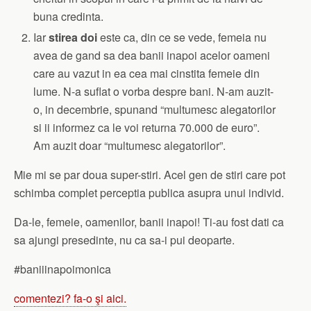
buna credinta.
Iar
stirea doi
este ca, din ce se vede, femeia nu
avea de gand sa dea banii inapoi acelor oameni
care au vazut in ea cea mai cinstita femeie din
lume. N-a suflat o vorba despre bani. N-am auzit-
o, in decembrie, spunand “multumesc alegatorilor
si ii informez ca le voi returna 70.000 de euro”.
Am auzit doar “multumesc alegatorilor”.
Mie mi se par doua super-stiri. Acel gen de stiri care pot
schimba complet perceptia publica asupra unui individ.
Da-le, femeie, oamenilor, banii inapoi! Ti-au fost dati ca
sa ajungi presedinte, nu ca sa-i pui deoparte.
#baniiinapoimonica
comentezi? fa-o şi aici.