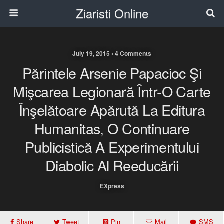
Ziaristi Online
July 19, 2015 • 4 Comments
Părintele Arsenie Papacioc Şi
Mişcarea Legionară Într-O Carte
Înşelătoare Apărută La Editura
Humanitas, O Continuare
Publicistică A Experimentului
Diabolic Al Reeducării
EXpress
Share
Tweet
Pin
Mail
SMS