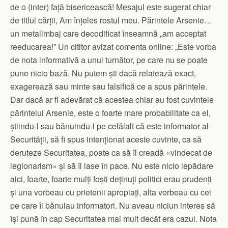
de o (inter) față bisericească! Mesajul este sugerat chiar
de titlul cărții, Am înțeles rostul meu. Părintele Arsenie…
un metalimbaj care decodificat înseamnă „am acceptat
reeducarea!” Un cititor avizat comenta online: „Este vorba
de nota informativă a unui turnător, pe care nu se poate
pune nicio bază. Nu putem ști dacă relatează exact,
exagerează sau minte sau falsifică ce a spus părintele.
Dar dacă ar fi adevărat că acestea chiar au fost cuvintele
părintelui Arsenie, este o foarte mare probabilitate ca el,
știindu-l sau bănuindu-l pe celălalt că este informator al
Securității, să fi spus intenționat aceste cuvinte, ca să
deruteze Securitatea, poate ca să îl creadă «vindecat de
legionarism» și să îl lase în pace. Nu este nicio lepădare
aici, foarte, foarte mulți foști deținuți politici erau prudenți
și una vorbeau cu prietenii apropiați, alta vorbeau cu cei
pe care îi bănuiau informatori. Nu aveau niciun interes să
își pună în cap Securitatea mai mult decât era cazul. Nota