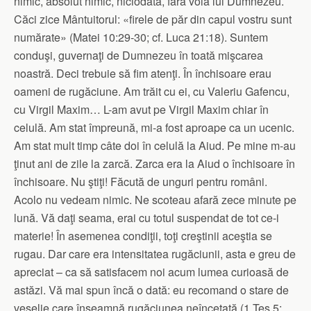
nimic, absolut nimic, niciodată, fără voia lui Dumnezeu.
Căci zice Mântuitorul: «firele de păr din capul vostru sunt
numărate» (Matei 10:29-30; cf. Luca 21:18). Suntem
conduşi, guvernaţi de Dumnezeu în toată mişcarea
noastră. Deci trebuie să fim atenţi. În închisoare erau
oameni de rugăciune. Am trăit cu ei, cu Valeriu Gafencu,
cu Virgil Maxim… L-am avut pe Virgil Maxim chiar în
celulă. Am stat împreună, mi-a fost aproape ca un ucenic.
Am stat mult timp câte doi în celulă la Aiud. Pe mine m-au
ţinut ani de zile la zarcă. Zarca era la Aiud o închisoare în
închisoare. Nu ştiţi! Făcută de unguri pentru români.
Acolo nu vedeam nimic. Ne scoteau afară zece minute pe
lună. Vă daţi seama, erai cu totul suspendat de tot ce-i
materie! În asemenea condiţii, toţi creştinii aceştia se
rugau. Dar care era intensitatea rugăciunii, asta e greu de
apreciat – ca să satisfacem noi acum lumea curioasă de
astăzi. Vă mai spun încă o dată: eu recomand o stare de
veselie care înseamnă rugăciunea neîncetată (1 Tes 5: