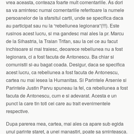
vrea aceasta, conteaza foarte mult comentariile. As dori
sa va amintesc numai comentariile referitoare la numele
persoanelor de la sfarsitul cartii, unde se specifica daca
au participat sau nu la “rebeliunea legionara”(!!!). Este
rusinos acest lucru, si ma gandesc mai ales la pr. Marcu
de la Sihastria, la Traian Trifan, sau la cei ce au facut
inchisoare si mai traiesc, deoarece rebeliunea nu a fost
legionara, ci a fost facuta de Antonescu. Ba chiar si
comunistii si-au bagat coada. Desigur, daca se specifica
acest lucru, ca rebeliunea a fost facuta de Antonescu,
cartea nu mai iesea la Humanitas. Si Parintele Arsenie si
Parintele Justin Parvu spuneau la fel, ca rebeliunea a fost
facuta de Antonescu, cum e si adevarat. Acesta e un
punct la care tin toti cei care au trait evenimentele
respective.
Dupa parerea mea, cartea, mai ales ca apare sub egida
unui parinte staret, a unei manastiri, poate sa sminteasca.