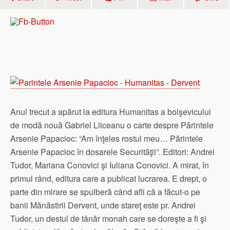
Anul trecut a apărut la editura Humanitas a bolşevicului
de modă nouă Gabriel Liiceanu o carte despre Părintele
Arsenie Papacioc: “Am înţeles rostul meu… Părintele
Arsenie Papacioc în dosarele Securităţii”. Editori: Andrei
Tudor, Mariana Conovici şi Iuliana Conovici. A mirat, în
primul rând, editura care a publicat lucrarea. E drept, o
parte din mirare se spulberă când afli că a făcut-o pe
banii Mănăstirii Dervent, unde stareţ este pr. Andrei
Tudor, un destul de tânăr monah care se doreşte a fi şi