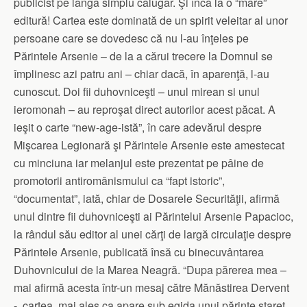
publicist pe lângă simplu călugăr. Şi încă la o “mare”
editură! Cartea este dominată de un spirit veleitar al unor
persoane care se dovedesc că nu l-au înţeles pe
Părintele Arsenie – de la a cărui trecere la Domnul se
împlinesc azi patru ani – chiar dacă, în aparenţă, l-au
cunoscut. Doi fii duhovniceşti – unul mirean si unul
ieromonah – au reproşat direct autorilor acest păcat. A
ieşit o carte “new-age-istă”, în care adevărul despre
Mişcarea Legionară şi Părintele Arsenie este amestecat
cu minciuna iar melanjul este prezentat pe pâine de
promotorii antiromânismului ca “fapt istoric”,
“documentat”, iată, chiar de Dosarele Securităţii, afirmă
unul dintre fii duhovniceşti ai Părintelui Arsenie Papacioc,
la rândul său editor al unei cărţi de largă circulaţie despre
Părintele Arsenie, publicată însă cu binecuvântarea
Duhovnicului de la Marea Neagră. “Dupa părerea mea –
mai afirmă acesta într-un mesaj către Mănăstirea Dervent
-, cartea, mai ales ca apare sub egida unui părinte stareţ,