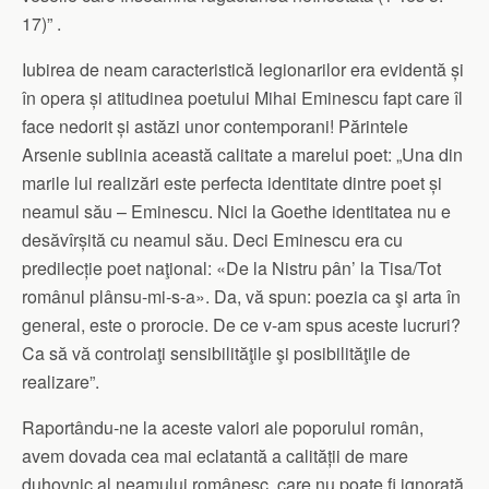
17)” .
Iubirea de neam caracteristică legionarilor era evidentă și
în opera și atitudinea poetului Mihai Eminescu fapt care îl
face nedorit și astăzi unor contemporani! Părintele
Arsenie sublinia această calitate a marelui poet: „Una din
marile lui realizări este perfecta identitate dintre poet și
neamul său – Eminescu. Nici la Goethe identitatea nu e
desăvîrșită cu neamul său. Deci Eminescu era cu
predilecție poet naţional: «De la Nistru pân’ la Tisa/Tot
românul plânsu-mi-s-a». Da, vă spun: poezia ca şi arta în
general, este o prorocie. De ce v-am spus aceste lucruri?
Ca să vă controlaţi sensibilităţile şi posibilităţile de
realizare”.
Raportându-ne la aceste valori ale poporului român,
avem dovada cea mai eclatantă a calității de mare
duhovnic al neamului românesc, care nu poate fi ignorată