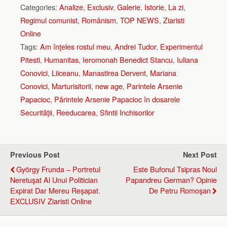
Categories:
Analize
,
Exclusiv
,
Galerie
,
Istorie
,
La zi
,
Regimul comunist
,
Românism
,
TOP NEWS
,
Ziaristi
Online
Tags:
Am înţeles rostul meu
,
Andrei Tudor
,
Experimentul
Pitesti
,
Humanitas
,
Ieromonah Benedict Stancu
,
Iuliana
Conovici
,
Liiceanu
,
Manastirea Dervent
,
Mariana
Conovici
,
Marturisitorii
,
new age
,
Parintele Arsenie
Papacioc
,
Părintele Arsenie Papacioc în dosarele
Securităţii
,
Reeducarea
,
Sfintii Inchisorilor
Previous Post
Next Post
György Frunda – Portretul
Este Bufonul Tsipras Noul
Neretuşat Al Unui Politician
Papandreu German? Opinie
Expirat Dar Mereu Reşapat.
De Petru Romoşan
EXCLUSIV Ziaristi Online