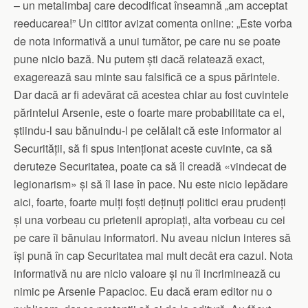
– un metalimbaj care decodificat înseamnă „am acceptat
reeducarea!” Un cititor avizat comenta online: „Este vorba
de nota informativă a unui turnător, pe care nu se poate
pune nicio bază. Nu putem ști dacă relatează exact,
exagerează sau minte sau falsifică ce a spus părintele.
Dar dacă ar fi adevărat că acestea chiar au fost cuvintele
părintelui Arsenie, este o foarte mare probabilitate ca el,
știindu-l sau bănuindu-l pe celălalt că este informator al
Securității, să fi spus intenționat aceste cuvinte, ca să
deruteze Securitatea, poate ca să îl creadă «vindecat de
legionarism» și să îl lase în pace. Nu este nicio lepădare
aici, foarte, foarte mulți foști deținuți politici erau prudenți
și una vorbeau cu prietenii apropiați, alta vorbeau cu cei
pe care îi bănuiau informatori. Nu aveau niciun interes să
își pună în cap Securitatea mai mult decât era cazul. Nota
informativă nu are nicio valoare și nu îl incriminează cu
nimic pe Arsenie Papacioc. Eu dacă eram editor nu o