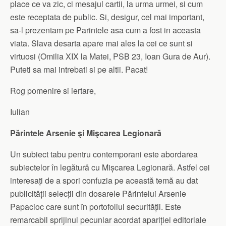
place ce va zic, ci mesajul cartii, la urma urmei, si cum
este receptata de public. Si, desigur, cel mai important,
sa-l prezentam pe Parintele asa cum a fost in aceasta
viata. Slava desarta apare mai ales la cei ce sunt si
virtuosi (Omilia XIX la Matei, PSB 23, Ioan Gura de Aur).
Puteti sa mai intrebati si pe altii. Pacat!
Rog pomenire si iertare,
Iulian
Părintele Arsenie şi Mişcarea Legionară
Un subiect tabu pentru contemporani este abordarea
subiectelor în legătură cu Mișcarea Legionară. Astfel cei
interesați de a spori confuzia pe această temă au dat
publicității selecții din dosarele Părintelui Arsenie
Papacioc care sunt în portofoliul securității. Este
remarcabil sprijinul pecuniar acordat apariției editoriale