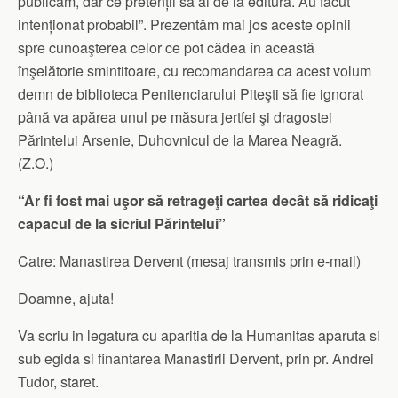
publicam, dar ce pretenții să ai de la editură. Au făcut
intenționat probabil”. Prezentăm mai jos aceste opinii
spre cunoaşterea celor ce pot cădea în această
înşelătorie smintitoare, cu recomandarea ca acest volum
demn de biblioteca Penitenciarului Piteşti să fie ignorat
până va apărea unul pe măsura jertfei şi dragostei
Părintelui Arsenie, Duhovnicul de la Marea Neagră.
(Z.O.)
“Ar fi fost mai uşor să retrageţi cartea decât să ridicaţi
capacul de la sicriul Părintelui”
Catre: Manastirea Dervent (mesaj transmis prin e-mail)
Doamne, ajuta!
Va scriu in legatura cu aparitia de la Humanitas aparuta si
sub egida si finantarea Manastirii Dervent, prin pr. Andrei
Tudor, staret.