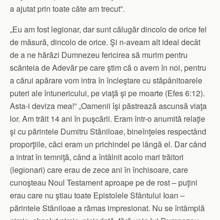
a ajutat prin toate câte am trecut”.
„Eu am fost legionar, dar sunt călugăr dincolo de orice fel
de măsură, dincolo de orice. Şi n-aveam alt ideal decât
de a ne hărăzi Dumnezeu fericirea să murim pentru
scânteia de Adevăr pe care ştim că o avem în noi, pentru
a cărui apărare vom intra în încleştare cu stăpânitoarele
puteri ale întunericului, pe viaţă şi pe moarte (Efes 6:12).
Asta-i deviza mea!” „Oamenii îşi păstrează ascunsă viaţa
lor. Am trăit 14 ani în puşcării. Eram într-o anumită relaţie
şi cu părintele Dumitru Stăniloae, bineînţeles respectând
proporţiile, căci eram un prichindel pe lângă el. Dar când
a intrat în temniţă, când a întâlnit acolo mari trăitori
(legionari) care erau de zece ani în închisoare, care
cunoşteau Noul Testament aproape pe de rost – puţini
erau care nu ştiau toate Epistolele Sfântului Ioan –
părintele Stăniloae a rămas impresionat. Nu se întâmplă