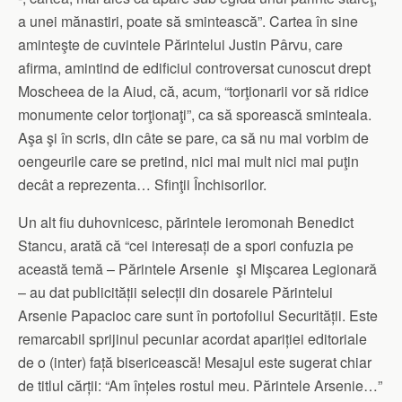
a unei mănastiri, poate să smintească”. Cartea în sine
aminteşte de cuvintele Părintelui Justin Pârvu, care
afirma, amintind de edificiul controversat cunoscut drept
Moscheea de la Aiud, că, acum, “torţionarii vor să ridice
monumente celor torţionaţi”, ca să sporească sminteala.
Aşa şi în scris, din câte se pare, ca să nu mai vorbim de
oengeurile care se pretind, nici mai mult nici mai puţin
decât a reprezenta… Sfinţii Închisorilor.
Un alt fiu duhovnicesc, părintele ieromonah Benedict
Stancu, arată că “cei interesați de a spori confuzia pe
această temă – Părintele Arsenie şi Mişcarea Legionară
– au dat publicității selecții din dosarele Părintelui
Arsenie Papacioc care sunt în portofoliul Securității. Este
remarcabil sprijinul pecuniar acordat apariției editoriale
de o (inter) față bisericească! Mesajul este sugerat chiar
de titlul cărții: “Am înțeles rostul meu. Părintele Arsenie…”