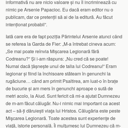
informativă nu are nicio valoare și nu îl incriminează cu
nimic pe Arsenie Papacioc. Eu dacă eram editor nu o
publicam, dar ce pretenții să ai de la editură. Au făcut
intenționat probabil”.
Iată care era de fapt poziția Părintelui Arsenie atunci când
se referea la Garda de Fier: „M-a întrebat cineva acum:
„Se mai poate reînvia Mișcarea Legionară fără
Codreanu?” Și i-am răspuns: „Nu cred că se poate!
Numai dacă țâșnește unul de talia lui Codreanu!” Eram
legionar și fiind la închisoare stăteam în genunchi la
rugăciune… când am primit Psaltirea, am luat-o în brațe
de bucurie și am mers în genunchi aproape o sută de
metri acolo, la Aiud. Sunt fericit că mi-a ajutat Dumnezeu
de m-am făcut călugăr. Nu-i nimic mai important ca acest
act – să-ți dăruiești viaţa lui Hristos. Călugăria este peste
Mişcarea Legionară. Toate acestea sunt experienţe de
viaţă, istorie personală. Îi mulţumesc lui Dumnezeu că m-