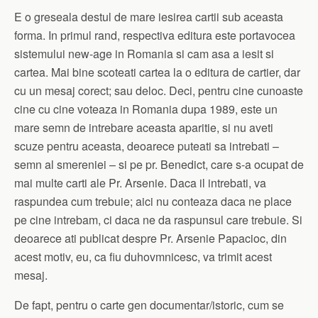
E o greseala destul de mare iesirea cartii sub aceasta
forma. In primul rand, respectiva editura este portavocea
sistemului new-age in Romania si cam asa a iesit si
cartea. Mai bine scoteati cartea la o editura de cartier, dar
cu un mesaj corect; sau deloc. Deci, pentru cine cunoaste
cine cu cine voteaza in Romania dupa 1989, este un
mare semn de intrebare aceasta aparitie, si nu aveti
scuze pentru aceasta, deoarece puteati sa intrebati –
semn al smereniei – si pe pr. Benedict, care s-a ocupat de
mai multe carti ale Pr. Arsenie. Daca il intrebati, va
raspundea cum trebuie; aici nu conteaza daca ne place
pe cine intrebam, ci daca ne da raspunsul care trebuie. Si
deoarece ati publicat despre Pr. Arsenie Papacioc, din
acest motiv, eu, ca fiu duhovmnicesc, va trimit acest
mesaj.
De fapt, pentru o carte gen documentar/istoric, cum se