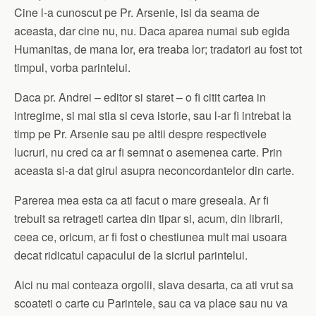
Cine l-a cunoscut pe Pr. Arsenie, isi da seama de
aceasta, dar cine nu, nu. Daca aparea numai sub egida
Humanitas, de mana lor, era treaba lor; tradatori au fost tot
timpul, vorba parintelui.
Daca pr. Andrei – editor si staret – o fi citit cartea in
intregime, si mai stia si ceva istorie, sau l-ar fi intrebat la
timp pe Pr. Arsenie sau pe altii despre respectivele
lucruri, nu cred ca ar fi semnat o asemenea carte. Prin
aceasta si-a dat girul asupra neconcordantelor din carte.
Parerea mea esta ca ati facut o mare greseala. Ar fi
trebuit sa retrageti cartea din tipar si, acum, din librarii,
ceea ce, oricum, ar fi fost o chestiunea mult mai usoara
decat ridicatul capacului de la sicriul parintelui.
Aici nu mai conteaza orgolii, slava desarta, ca ati vrut sa
scoateti o carte cu Parintele, sau ca va place sau nu va