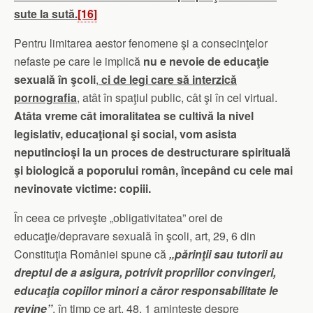
sute la sută.
[16]
Pentru limitarea aestor fenomene şi a consecinţelor
nefaste pe care le implică
nu e nevoie de educaţie
sexuală în şcoli
,
ci de legi care să interzică
pornografia
, atât în spaţiul public, cât şi în cel virtual.
Atâta vreme cât imoralitatea se cultivă la nivel
legislativ, educaţional şi social, vom asista
neputincioşi la un proces de destructurare spirituală
şi biologică a poporului român, începând cu cele mai
nevinovate victime: copiii.
În ceea ce priveşte „obligativitatea” orei de
educaţie/depravare sexuală în şcoli, art, 29, 6 din
Constituţia României spune că
„părinţii sau tutorii au
dreptul de a asigura, potrivit propriilor convingeri,
educaţia copiilor minori a căror responsabilitate le
revine”
, în timp ce art. 48, 1 aminteşte despre