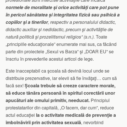
normele de
moralitate
şi orice activităţi care pot pune
în pericol sănătatea şi integritatea fizică sau psihică a
copiilor şi a tinerilor
, respectiv a personalului didactic,
didactic auxiliar şi nedidactic, precum şi activităţile de
natur
ă politică şi prozelitismul religios
” (s.n.)
.
Toate
„principiile educaţionale” enumerate mai sus, ca făcând
parte din proiectele „Sexul vs Barza” şi „DOAR EU” se
înscriu în prevederile acestui articol de lege.
Este inacceptabil ca şcoala să devină locul unde se
distribuie prezervative, iar elevii să fie învăţaţi… cum să
facă sex!
Şcoala trebuie să creeze caractere morale,
să educe tânăra persoană în spiritul corectării unor
apucături ale omului primitiv, needucat.
Principiul
protestatarilor din capitală, „O facem, dar cum”, reduce
actul educaţiei
la o activitate medicală de prevenţie a
îmbolnăvirii prin activitatea sexuală
, nevorbind