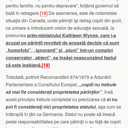
pentru familie, nu pentru depravare”, forţând guvernul să
bată în retragere.
[18]
De asemenea, este de notorietate
situaţia din Canada, unde părinţii îşi retrag copiii din şcoli,
ca urmare a introducerii orelor de educaţie sexuală, la
presiunea
prim-ministrului Kathleen Wynne, care i-a
acuzat pe părinţii revoltaţi de această decizie că sunt
„homofobi”, „ignoranţi” şi „pioni” într-un complot
conservator „abject”, ea însăşi neascunzând faptul
că este lesbiană.
[19]
Totodată, potrivit Recomandării 874/1979 a Adunării
Parlamentare a Consiliului Europei,
„copiii nu trebuie
să mai fie consideraţi proprietatea părinţilor”
, însă
acest principiu trebuie completat cu precizarea că
ei nu
pot fi consideraţi nici proprietatea statului
, aşa cum se
întâmplă în ţări ca Germania. Statul nu poate să treacă
peste responsabilitatea pe care părinţii o au faţă de copiii