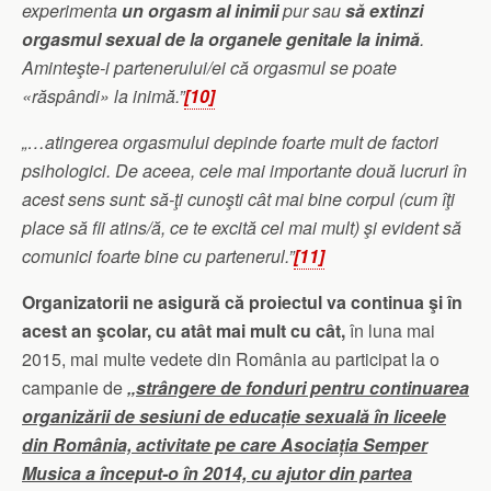
experimenta
un orgasm al inimii
pur sau
să extinzi
orgasmul sexual de la organele genitale la inimă
.
Aminteşte-i partenerului/ei că orgasmul se poate
«răspândi» la inimă.”
[10]
„…atingerea orgasmului depinde foarte mult de factori
psihologici. De aceea, cele mai importante două lucruri în
acest sens sunt: să-ţi cunoşti cât mai bine corpul (cum îţi
place să fii atins/ă, ce te excită cel mai mult) şi evident să
comunici foarte bine cu partenerul.”
[11]
Organizatorii ne asigură că proiectul va continua şi în
acest an şcolar, cu atât mai mult cu cât,
în luna mai
2015, mai multe vedete din România au participat la o
campanie de
„
strângere de fonduri pentru continuarea
organizării de sesiuni de educație sexuală în liceele
din România, activitate pe care Asociația Semper
Musica a început-o în 2014, cu ajutor din partea