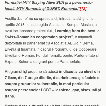
Fundației MTV Staying Alive SUA şi a partenerilor
locali: MTV Romania şi DUREX Romania.”
[12]
Veștile „bune” nu se opresc aici, întrucât la sfârşitul lunii
aprilie 2015, tot sub egida Asociației Semper Musica, a
avut loc lansarea proiectului
„Learning from the best: a
Swiss-Romanian cooperation project”
, o inițiativă
dezvoltată în parteneriat cu Asociația ABQ din Berna,
Elveția și finanțată în cadrul Programului de Cooperare
Elvețiano-Român, Fondul Tematic pentru Parteneriate și
Experți, Schema de grant pentru Parteneriate.
Programul îşi propune să aducă
în discuția cu elevii din
7 licee, din 7 orașe diferite, discriminarea și efectele ei
asupra grupurilor vulnerabile, în mod particular
asupra persoanelor LGBT – lesbiene, gay, bisexuali şi
trans.
Proiectul are o durată de 18 luni, fiind pus în practică