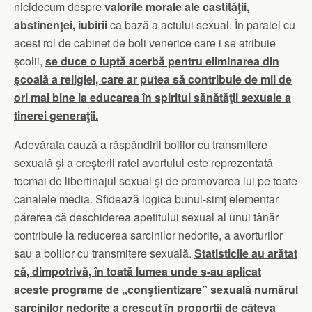
nicidecum despre
valorile morale ale castităţii,
abstinenţei, iubirii
ca bază a actului sexual. În paralel cu
acest rol de cabinet de boli venerice care i se atribuie
şcolii,
se duce o luptă acerbă pentru eliminarea din
şcoală a religiei, care ar putea să contribuie de mii de
ori mai bine la educarea în spiritul sănătăţii sexuale a
tinerei generaţii.
Adevărata cauză a răspândirii bolilor cu transmitere
sexuală şi a creşterii ratei avortului este reprezentată
tocmai de libertinajul sexual şi de promovarea lui pe toate
canalele media. Sfidează logica bunul-simţ elementar
părerea că deschiderea apetitului sexual al unui tânăr
contribuie la reducerea sarcinilor nedorite, a avorturilor
sau a bolilor cu transmitere sexuală.
Statisticile au arătat
că, dimpotrivă, în toată lumea unde s-au aplicat
aceste programe de „conştientizare” sexuală numărul
sarcinilor nedorite a crescut în proporţii de câteva