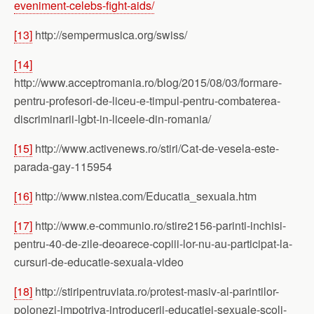
eveniment-celebs-fight-aids/
[13]
http://sempermusica.org/swiss/
[14]
http://www.acceptromania.ro/blog/2015/08/03/formare-
pentru-profesori-de-liceu-e-timpul-pentru-combaterea-
discriminarii-lgbt-in-liceele-din-romania/
[15]
http://www.activenews.ro/stiri/Cat-de-vesela-este-
parada-gay-115954
[16]
http://www.nistea.com/Educatia_sexuala.htm
[17]
http://www.e-communio.ro/stire2156-parinti-inchisi-
pentru-40-de-zile-deoarece-copiii-lor-nu-au-participat-la-
cursuri-de-educatie-sexuala-video
[18]
http://stiripentruviata.ro/protest-masiv-al-parintilor-
polonezi-impotriva-introducerii-educatiei-sexuale-scoli-