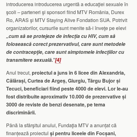
introducerea introducerea urgentă a educaţiei sexuale în
şcoli – parteneri şi sponsori fiind MTV România, Durex
Ro, ARAS şi MTV Staying Alive Fondation SUA. Potrivit
organizatorilor, cursurile sunt menite să-i înveţe pe elevi
„cum să se protejeze de infecţia cu HIV, cum să
folosească corect prezervativul, care sunt metodele
de contracepţie, care sunt simptomele infecţiilor cu
transmitere sexuală.”
[4]
Anul trecut,
proiectul a juns în 6 licee din Alexandria,
Călărași, Curtea de Argeș, Giurgiu, Târgu Bujor și
Tecuci, beneficiari fiind peste 4000 de elevi.
Lor le-au
fost distribuite aproximativ 10.000 de prezervative și
3000 de reviste de benzi desenate, pe tema
discriminării.
Până la sfârşitul anului, Fundaţia MTV a anunțat că
finanțează proiectul
şi pentru liceele din Focșani,