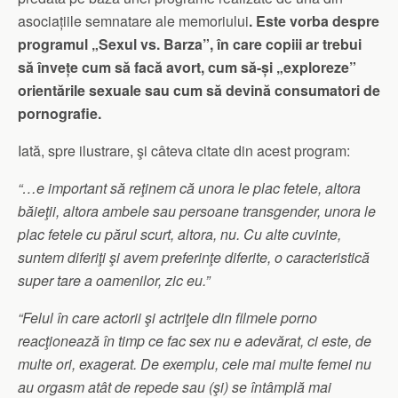
asociațiile semnatare ale memoriului
. Este vorba despre
programul „Sexul vs. Barza”, în care copiii ar trebui
să învețe cum să facă avort, cum să-și „exploreze”
orientările sexuale sau cum să devină consumatori de
pornografie.
Iată, spre ilustrare, şi câteva citate din acest program:
“…e important să reţinem că unora le plac fetele, altora
băieţii, altora ambele sau persoane transgender, unora le
plac fetele cu părul scurt, altora, nu. Cu alte cuvinte,
suntem diferiţi şi avem preferinţe diferite, o caracteristică
super tare a oamenilor, zic eu.”
“Felul în care actorii şi actriţele din filmele porno
reacţionează în timp ce fac sex nu e adevărat, ci este, de
multe ori, exagerat. De exemplu, cele mai multe femei nu
au orgasm atât de repede sau (şi) se întâmplă mai