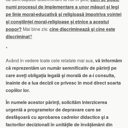
numi procesul de implementare a unor măsuri şi legi
pe linie moral-educativă şi religioasă împotriva voinţei
şi conştiinţei moral-religioase şi etnice a acestui
popor?
Mai bine zis:
cine discriminează şi cine este
discriminat
?
*
Având în vedere toate cele relatate mai sus,
vă informăm
că reprezentăm un număr semnificativ de părinți pe
care aveţi obligaţia legală şi morală de a-i consulta,
înainte de a lua decizii ce privesc în mod direct soarta
copiilor lor.
În numele acestor părinţi, solicităm interzicerea
urgentă a programelor de depravare care se
desfăşoară cu aprobarea cadrelor didactice şi a
factorilor decizionali în unităţile de învăţământ din