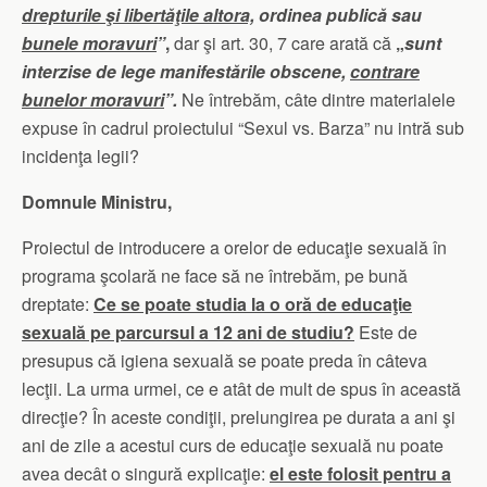
drepturile şi libertăţile altora,
ordinea publică sau
bunele moravuri
”
,
dar şi art. 30, 7 care arată că
„
sunt
interzise de lege manifestările obscene,
contrare
bunelor moravuri
”.
Ne întrebăm, câte dintre materialele
expuse în cadrul proiectului “Sexul vs. Barza” nu intră sub
incidenţa legii?
Domnule Ministru,
Proiectul de introducere a orelor de educaţie sexuală în
programa şcolară ne face să ne întrebăm, pe bună
dreptate:
Ce se poate studia la o oră de educaţie
sexuală pe parcursul a 12 ani de studiu?
Este de
presupus că igiena sexuală se poate preda în câteva
lecţii. La urma urmei, ce e atât de mult de spus în această
direcţie? În aceste condiţii, prelungirea pe durata a ani şi
ani de zile a acestui curs de educaţie sexuală nu poate
avea decât o singură explicaţie:
el este folosit pentru a