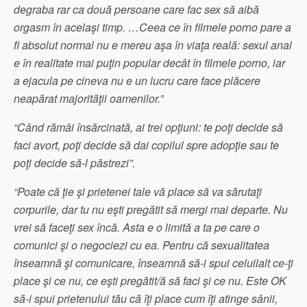
degraba rar ca două persoane care fac sex să aibă
orgasm în acelaşi timp. …Ceea ce în filmele porno pare a
fi absolut normal nu e mereu aşa în viaţa reală: sexul anal
e în realitate mai puţin popular decât în filmele porno, iar
a ejacula pe cineva nu e un lucru care face plăcere
neapărat majorităţii oamenilor.”
“Când rămâi însărcinată, ai trei opţiuni: te poţi decide să
faci avort, poţi decide să dai copilul spre adopţie sau te
poţi decide să-l păstrezi”.
“Poate că ţie şi prietenei tale vă place să va sărutaţi
corpurile, dar tu nu eşti pregătit să mergi mai departe. Nu
vrei să faceţi sex încă. Asta e o limită a ta pe care o
comunici şi o negociezi cu ea. Pentru că sexualitatea
înseamnă şi comunicare, înseamnă să-i spui celuilalt ce-ţi
place şi ce nu, ce eşti pregătit/ă să faci şi ce nu. Este OK
să-i spui prietenului tău că îţi place cum îţi atinge sânii,