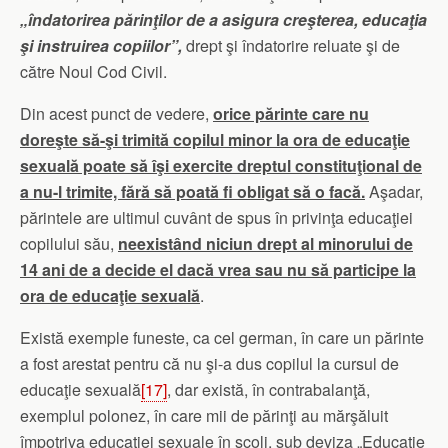
„îndatorirea părinţilor de a asigura creşterea, educaţia
şi instruirea copiilor”,
drept şi îndatorire reluate şi de
către Noul Cod Civil.
Din acest punct de vedere,
orice părinte care nu
doreşte să-şi trimită copilul minor la ora de educaţie
sexuală poate să îşi exercite dreptul constituţional de
a nu-l trimite, fără să poată fi obligat să o facă.
Aşadar,
părintele are ultimul cuvânt de spus în privinţa educaţiei
copilului său,
neexistând niciun drept al minorului de
14 ani de a decide el dacă vrea sau nu să participe la
ora de educaţie sexuală
.
Există exemple funeste, ca cel german, în care un părinte
a fost arestat pentru că nu şi-a dus copilul la cursul de
educaţie sexuală
[17]
, dar există, în contrabalanţă,
exemplul polonez, în care mii de părinţi au mărşăluit
împotriva educaţiei sexuale în şcoli, sub deviza „Educaţie