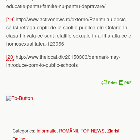
educatie-pentru-familie-nu-pentru-depravare/
[19]
http://www.activenews.ro/externe/Parintii-au-decis-
sa-isi-retraga-copiii-de-la-scolile-publice-din-Ontario-In-
clasa-I-invata-ce-sunt-relatiile-sexuale-in-a-III-a-afla-ce-e-
homosexualitatea-123966
[20]
http://www.thelocal.dk/20150303/denmark-may-
introduce-porn-to-public-schools
Categories:
Informatie
,
ROMÂNII
,
TOP NEWS
,
Ziaristi
Online