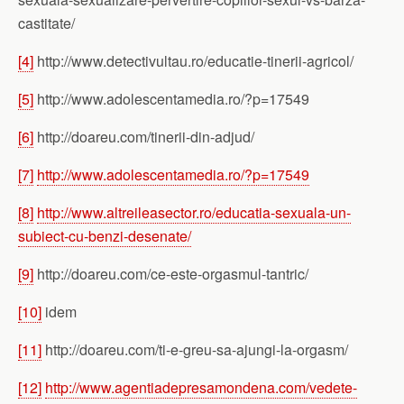
castitate/
[4]
http://www.detectivultau.ro/educatie-tinerii-agricol/
[5]
http://www.adolescentamedia.ro/?p=17549
[6]
http://doareu.com/tinerii-din-adjud/
[7]
http://www.adolescentamedia.ro/?p=17549
[8]
http://www.altreileasector.ro/educatia-sexuala-un-
subiect-cu-benzi-desenate/
[9]
http://doareu.com/ce-este-orgasmul-tantric/
[10]
idem
[11]
http://doareu.com/ti-e-greu-sa-ajungi-la-orgasm/
[12]
http://www.agentiadepresamondena.com/vedete-