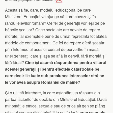
Acesta să fie, oare, modelul educaţional pe care
Ministerul Educaţiei va ajunge să-l promoveze şi în
rândul elevilor români? Ce fel de generaţii vor ieşi de pe
băncile şcolilor? Orice societate are nevoie de repere
morale, iar exemplele bune de urmat reprezintă tot atâtea
modele de comportament. Ce fel de repere oferă şcoala
prin intermediul acestor cursuri de pervertire în masă,
unei generaţii care şi aşa se află în derivă, fără morală şi
fără ideal?
Cine îşi asumă răspunderea pentru viitorul
acestei generaţii şi pentru efectele catastrofale pe
care deciziile luate sub presiunea intereselor străine
le vor avea asupra României de mâine?
Şi o ultimă întrebare, la care aşteptăm un răspuns din
partea factorilor de decizie din Ministerul Educaţiei: Dacă
minorităţile etnice, sexuale sau de orice alt gen se plâng
că sunt supuse discriminării la noi în ţară,
cum se poate