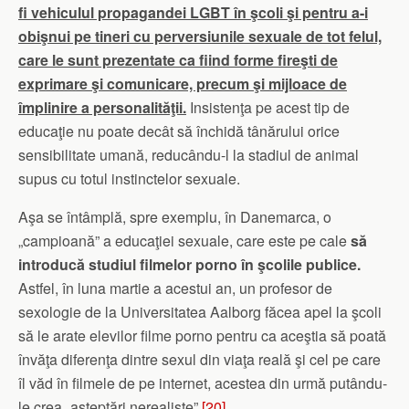
fi vehiculul propagandei LGBT în şcoli şi pentru a-i
obişnui pe tineri cu perversiunile sexuale de tot felul,
care le sunt prezentate ca fiind forme fireşti de
exprimare şi comunicare, precum şi mijloace de
împlinire a personalităţii.
Insistenţa pe acest tip de
educaţie nu poate decât să închidă tânărului orice
sensibilitate umană, reducându-l la stadiul de animal
supus cu totul instinctelor sexuale.
Aşa se întâmplă, spre exemplu, în Danemarca, o
„campioană” a educaţiei sexuale, care este pe cale
să
introducă studiul filmelor porno în şcolile publice.
Astfel, în luna martie a acestui an, un profesor de
sexologie de la Universitatea Aalborg făcea apel la şcoli
să le arate elevilor filme porno pentru ca aceştia să poată
învăţa diferenţa dintre sexul din viaţa reală şi cel pe care
îl văd în filmele de pe internet, acestea din urmă putându-
le crea „aşteptări nerealiste”.
[20]