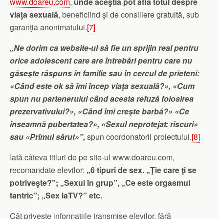
www.doareu.com
,
unde aceştia pot afla totul despre
viaţa sexuală
, beneficiind şi de consiliere gratuită, sub
garanţia anonimatului.
[7]
„Ne dorim ca website-ul să fie un sprijin real pentru
orice adolescent care are întrebări pentru care nu
găseşte răspuns în familie sau în cercul de prieteni:
«Când este ok să îmi încep viaţa sexuală?», «Cum
spun nu partenerului când acesta refuză folosirea
prezervativului?», «Când îmi creşte barbă?» «Ce
înseamnă pubertatea?», «Sexul neprotejat: riscuri»
sau «Primul sărut»”,
spun coordonatorii proiectului.
[8]
Iată câteva titluri de pe site-ul www.doareu.com,
recomandate elevilor:
„6 tipuri de sex. „Ţie care ţi se
potriveşte?”; „Sexul în grup”, „Ce este orgasmul
tantric”; „Sex laTV?” etc.
Cât priveşte informaţiile transmise elevilor, fără