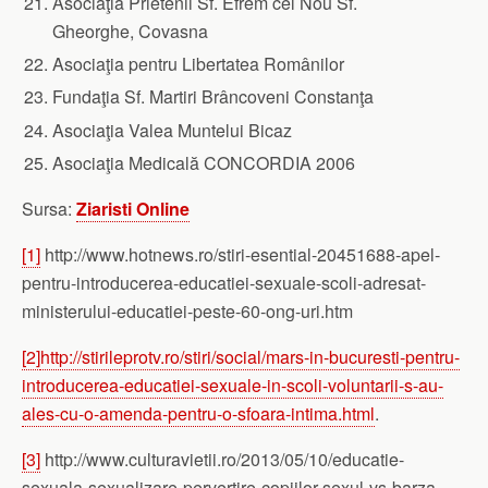
Asociaţia Prietenii Sf. Efrem cel Nou Sf.
Gheorghe, Covasna
Asociaţia pentru Libertatea Românilor
Fundaţia Sf. Martiri Brâncoveni Constanţa
Asociaţia Valea Muntelui Bicaz
Asociaţia Medicală CONCORDIA 2006
Sursa:
Ziaristi Online
[1]
http://www.hotnews.ro/stiri-esential-20451688-apel-
pentru-introducerea-educatiei-sexuale-scoli-adresat-
ministerului-educatiei-peste-60-ong-uri.htm
[2]
http://stirileprotv.ro/stiri/social/mars-in-bucuresti-pentru-
introducerea-educatiei-sexuale-in-scoli-voluntarii-s-au-
ales-cu-o-amenda-pentru-o-sfoara-intima.html
.
[3]
http://www.culturavietii.ro/2013/05/10/educatie-
sexuala-sexualizare-pervertire-copiilor-sexul-vs-barza-