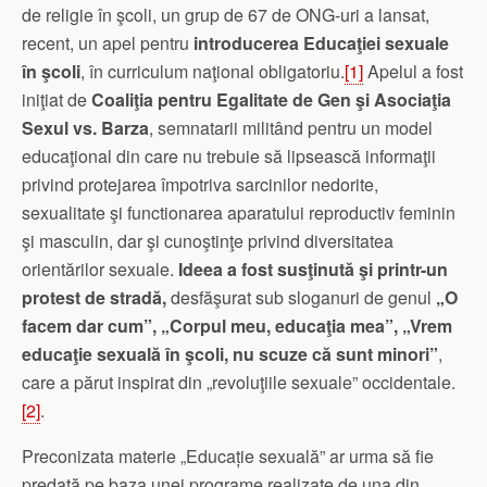
de religie în şcoli, un grup de 67 de ONG-uri a lansat,
recent, un apel pentru
introducerea Educaţiei sexuale
în şcoli
, în curriculum naţional obligatoriu.
[1]
Apelul a fost
iniţiat de
Coaliţia pentru Egalitate de Gen şi Asociaţia
Sexul vs. Barza
, semnatarii militând pentru un model
educaţional din care nu trebuie să lipsească informaţii
privind protejarea împotriva sarcinilor nedorite,
sexualitate şi functionarea aparatului reproductiv feminin
şi masculin, dar şi cunoştinţe privind diversitatea
orientărilor sexuale.
I
deea a fost susţinută şi printr-un
protest de stradă,
desfăşurat sub sloganuri de genul
„O
facem dar cum”, „Corpul meu, educa
ţia mea
”, „Vrem
educa
ţie sexuală în şcoli, nu scuze că sunt minori
”
,
care a părut inspirat din „revoluţiile sexuale” occidentale.
[2]
.
Preconizata materie „Educație sexuală” ar urma să fie
predată pe baza unei programe realizate de una din