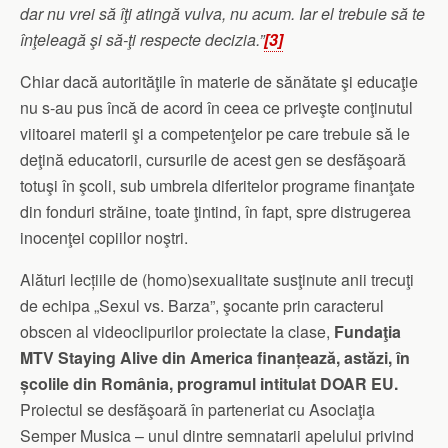
dar nu vrei să îţi atingă vulva, nu acum. Iar el trebuie să te
înţeleagă şi să-ţi respecte decizia.”
[3]
Chiar dacă autorităţile în materie de sănătate şi educaţie
nu s-au pus încă de acord în ceea ce priveşte conţinutul
viitoarei materii şi a competenţelor pe care trebuie să le
deţină educatorii, cursurile de acest gen se desfăşoară
totuşi în şcoli, sub umbrela diferitelor programe finanţate
din fonduri străine, toate ţintind, în fapt, spre distrugerea
inocenţei copiilor noştri.
Alături lecțiile de (homo)sexualitate susţinute anii trecuţi
de echipa „Sexul vs. Barza”, şocante prin caracterul
obscen al videoclipurilor proiectate la clase,
Fundaţia
MTV Staying Alive din America finanțează, astăzi, în
școlile din România, programul intitulat DOAR EU.
Proiectul se desfăşoară în parteneriat cu Asociaţia
Semper Musica – unul dintre semnatarii apelului privind