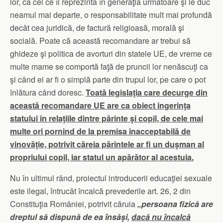
lor, ca cei ce îi reprezintă în generaţia următoare şi le duc
neamul mai departe, o responsabilitate mult mai profundă
decât cea juridică, de factură religioasă, morală şi
socială. Poate că această recomandare ar trebui să
ghideze şi politica de avorturi din statele UE, de vreme ce
multe mame se comportă faţă de pruncii lor nenăscuţi ca
şi când ei ar fi o simplă parte din trupul lor, pe care o pot
înlătura când doresc.
Toată legislaţia care decurge din
această recomandare UE are ca obiect ingerinţa
statului în relaţiile dintre părinte şi copil, de cele mai
multe ori pornind de la premisa inacceptabilă de
vinovăţie, potrivit căreia părintele ar fi un duşman al
propriului copil, iar statul un apărător al acestuia.
Nu în ultimul rând, proiectul introducerii educaţiei sexuale
este ilegal, întrucât încalcă prevederile art. 26, 2 din
Constituţia României, potrivit căruia
„persoana fizică are
dreptul să dispună de ea însăşi,
dacă nu încalcă