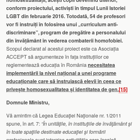
conform proiectului, activiști în timpul Lunii Istoriei
LGBT din februarie 2016. Totodată, 54 de profesori
vor fi instruiți în folosirea unui „curriculum anti-
discriminare”, program de pregătire a personalului
din învățământ în vederea combaterii homofobiei.
Scopul declarat al acestui proiect este ca Asociația
ACCEPT să argumenteze în fața instituțiilor ce
reglementează educația în România
necesitatea
implementării la nivel național a unei programe
educaționale care să instruiască elevii în ceea ce
privește homosexualitatea și identitatea de gen.
[15]
Domnule Ministru,
Vă amintim că Legea Educaţiei Naţionale nr. 1/2011
spune, în art. 7:
“
În unităţile, în instituţiile de învăţământ şi
în toate spaţiile destinate educaţiei şi formării
profesionale sunt interzise activităţile care încalcă