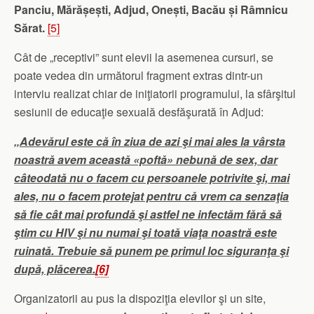
Panciu, Mărășești, Adjud, Onești, Bacău și Râmnicu
Sărat.
[5]
Cât de „receptivi” sunt elevii la asemenea cursuri, se
poate vedea din următorul fragment extras dintr-un
interviu realizat chiar de iniţiatorii programului, la sfârşitul
sesiunii de educaţie sexuală desfăşurată în Adjud:
„
Adevărul este că în ziua de azi şi mai ales la vârsta
noastră avem această «poftă» nebună de sex, dar
câteodată nu o facem cu persoanele potrivite şi, mai
ales, nu o facem protejat pentru că vrem ca senzaţia
să fie cât mai profundă şi astfel ne infectăm fără să
ştim cu HIV şi nu numai şi toată viaţa noastră este
ruinată. Trebuie să punem pe primul loc siguranţa şi
după, plăcerea.
[6]
Organizatorii au pus la dispoziţia elevilor şi un site,