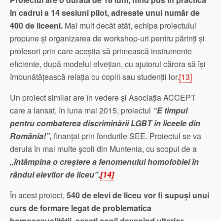
în cadrul a 14 sesiuni pilot, adresate unui număr de
400 de liceeni.
Mai mult decât atât, echipa proiectului
propune și organizarea de workshop-uri pentru părinți și
profesori prin care aceștia să primească instrumente
eficiente, după modelul elvețian, cu ajutorul cărora să își
îmbunătățească relația cu copiii sau studenții lor.
[13]
Un proiect similar are în vedere și Asociația ACCEPT
care a lansat, în luna mai 2015, proiectul
“
E timpul
pentru combaterea discriminării LGBT în liceele din
România!
”,
finanțat prin fondurile SEE. Proiectul se va
derula în mai multe şcoli din Muntenia, cu scopul de a
„întâmpina o creștere a fenomenului homofobiei în
rândul elevilor de liceu
”.
[14]
În acest proiect,
540 de elevi de liceu vor fi supuși unui
curs de formare legat de problematica
homosexualității, acești copii devenind ulterior,