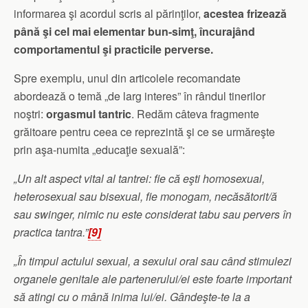
informarea şi acordul scris al părinţilor,
acestea frizează
până şi cel mai elementar bun-simţ, încurajând
comportamentul şi practicile perverse.
Spre exemplu, unul din articolele recomandate
abordează o temă „de larg interes” în rândul tinerilor
noştri:
orgasmul tantric
. Redăm câteva fragmente
grăitoare pentru ceea ce reprezintă şi ce se urmăreşte
prin aşa-numita „educaţie sexuală”:
„Un alt aspect vital al tantrei: fie că eşti homosexual,
heterosexual sau bisexual, fie monogam, necăsătorit/ă
sau swinger, nimic nu este considerat tabu sau pervers în
practica tantra.”
[9]
„În timpul actului sexual, a sexului oral sau când stimulezi
organele genitale ale partenerului/ei este foarte important
să atingi cu o mână inima lui/ei. Gândeşte-te la a