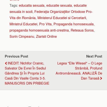
Tags:
educatia sexuala
,
educatie sexuala
,
educatie
sexuala in scoli
,
Federaţia Organizaţiilor Ortodoxe Pro-
Vita din România
,
Ministerul Educatiei si Cercetarii
,
Ministrul Educatiei
,
Pro Vita
,
Propaganda homosexuala
,
propaganda homosexuala anti-crestina
,
Reteaua Soros
,
Sorin Cimpeanu
,
Ziaristi Online
Previous Post
Next Post
INEDIT: Nichifor Crainic,
Legea "Elie Wiesel" – O Lege
Salvator De Evrei În Sediul
Strâmbă, Profund
Gândirea Şi În Propria Lui
Antiromânească. ANALIZĂ De
Casă Din Vasile Conta 3-5.
Dan Tanasă
MANUSCRIS DIN PRIBEGIE