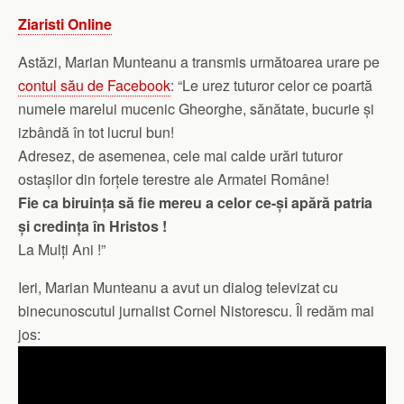
Ziaristi Online
Astăzi, Marian Munteanu a transmis următoarea urare pe
contul său de Facebook
: “Le urez tuturor celor ce poartă
numele marelui mucenic Gheorghe, sănătate, bucurie și
izbândă în tot lucrul bun!
Adresez, de asemenea, cele mai calde urări tuturor
ostașilor din forțele terestre ale Armatei Române!
Fie ca biruința să fie mereu a celor ce-și apără patria
și credința în Hristos !
La Mulți Ani !”
Ieri, Marian Munteanu a avut un dialog televizat cu
binecunoscutul jurnalist Cornel Nistorescu. Îl redăm mai
jos: