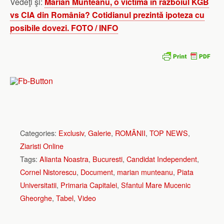
Vedeţi şi:
Marian Munteanu, o victimă în războiul KGB
vs CIA din România? Cotidianul prezintă ipoteza cu
posibile dovezi. FOTO / INFO
Categories:
Exclusiv
,
Galerie
,
ROMÂNII
,
TOP NEWS
,
Ziaristi Online
Tags:
Alianta Noastra
,
Bucuresti
,
Candidat Independent
,
Cornel Nistorescu
,
Document
,
marian munteanu
,
Piata
Universitatii
,
Primaria Capitalei
,
Sfantul Mare Mucenic
Gheorghe
,
Tabel
,
Video