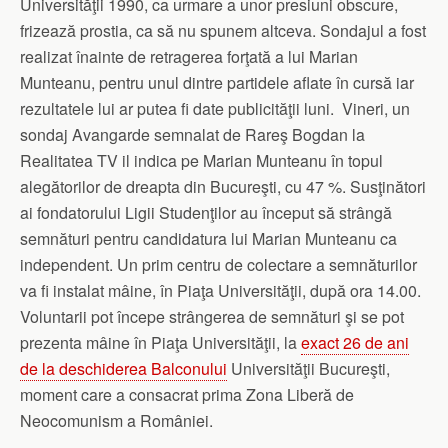
Universităţii 1990, ca urmare a unor presiuni obscure,
frizează prostia, ca să nu spunem altceva. Sondajul a fost
realizat înainte de retragerea forţată a lui Marian
Munteanu, pentru unul dintre partidele aflate în cursă iar
rezultatele lui ar putea fi date publicităţii luni. Vineri, un
sondaj Avangarde semnalat de Rareş Bogdan la
Realitatea TV il indica pe Marian Munteanu în topul
alegătorilor de dreapta din Bucureşti, cu 47 %. Susţinători
ai fondatorului Ligii Studenţilor au început să strângă
semnături pentru candidatura lui Marian Munteanu ca
independent. Un prim centru de colectare a semnăturilor
va fi instalat mâine, în Piaţa Universităţii, după ora 14.00.
Voluntarii
pot începe strângerea de semnături şi se pot
prezenta mâine în Piaţa Universităţii, la
exact 26 de ani
de la deschiderea Balconului
Universităţii Bucureşti,
moment care a consacrat prima Zona Liberă de
Neocomunism a României.