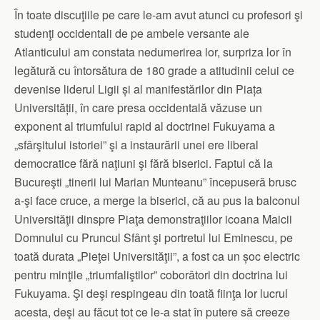
În toate discuţiile pe care le-am avut atunci cu profesori şi
studenţi occidentali de pe ambele versante ale
Atlanticului am constata nedumerirea lor, surpriza lor în
legătură cu întorsătura de 180 grade a atitudinii celui ce
devenise liderul Ligii și al manifestărilor din Piața
Universității, în care presa occidentală văzuse un
exponent al triumfului rapid al doctrinei Fukuyama a
„sfârşitului istoriei” şi a instaurării unei ere liberal
democratice fără naţiuni şi fără biserici. Faptul că la
Bucureşti „tinerii lui Marian Munteanu” începuseră brusc
a-şi face cruce, a merge la biserici, că au pus la balconul
Universităţii dinspre Piaţa demonstraţiilor icoana Maicii
Domnului cu Pruncul Sfânt şi portretul lui Eminescu, pe
toată durata „Pieţei Universităţii”, a fost ca un șoc electric
pentru minţile „triumfaliştilor” coborâtori din doctrina lui
Fukuyama. Şi deşi respingeau din toată fiinţa lor lucrul
acesta, deşi au făcut tot ce le-a stat în putere să creeze