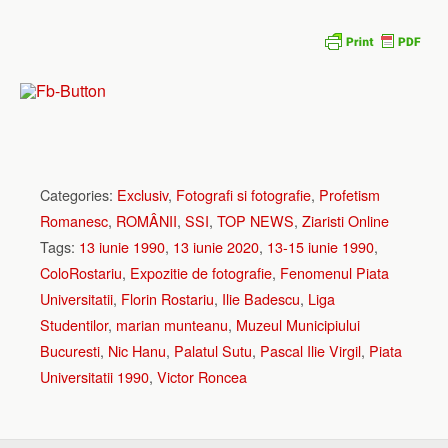
Categories:
Exclusiv
,
Fotografi si fotografie
,
Profetism
Romanesc
,
ROMÂNII
,
SSI
,
TOP NEWS
,
Ziaristi Online
Tags:
13 iunie 1990
,
13 iunie 2020
,
13-15 iunie 1990
,
ColoRostariu
,
Expozitie de fotografie
,
Fenomenul Piata
Universitatii
,
Florin Rostariu
,
Ilie Badescu
,
Liga
Studentilor
,
marian munteanu
,
Muzeul Municipiului
Bucuresti
,
Nic Hanu
,
Palatul Sutu
,
Pascal Ilie Virgil
,
Piata
Universitatii 1990
,
Victor Roncea