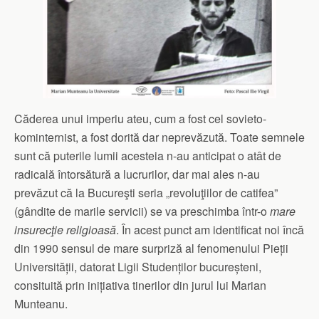
Căderea unui imperiu ateu, cum a fost cel sovieto-
kominternist, a fost dorită dar neprevăzută. Toate semnele
sunt că puterile lumii acesteia n-au anticipat o atât de
radicală întorsătură a lucrurilor, dar mai ales n-au
prevăzut că la Bucureşti seria „revoluţiilor de catifea”
(gândite de marile servicii) se va preschimba într-o
mare
insurecţie religioasă
. În acest punct am identificat noi încă
din 1990 sensul de mare surpriză al fenomenului Pieții
Universității, datorat Ligii Studenților bucureșteni,
consituită prin inițiativa tinerilor din jurul lui Marian
Munteanu.