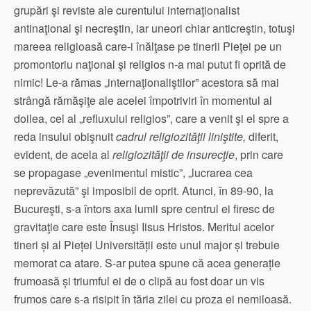
grupări şi reviste ale curentului internaţionalist
antinaţional şi necreştin, iar uneori chiar anticreştin, totuşi
mareea religioasă care-i înălţase pe tinerii Pieţei pe un
promontoriu naţional şi religios n-a mai putut fi oprită de
nimic! Le-a rămas „internaţionaliştilor” acestora să mai
strângă rămăşiţe ale acelei împotriviri în momentul al
doilea, cel al „refluxului religios”, care a venit şi el spre a
reda insului obişnuit
cadrul religiozităţii liniştite,
diferit,
evident, de acela al
religiozităţii de insurecţie
, prin care
se propagase „evenimentul mistic”, „lucrarea cea
neprevăzută” şi imposibil de oprit. Atunci, în 89-90, la
Bucureşti, s-a întors axa lumii spre centrul ei firesc de
gravitaţie care este Însuşi Iisus Hristos. Meritul acelor
tineri și al Pieței Universității este unul major și trebuie
memorat ca atare. S-ar putea spune că acea generație
frumoasă și triumful ei de o clipă au fost doar un vis
frumos care s-a risipit în tăria zilei cu proza ei nemiloasă.