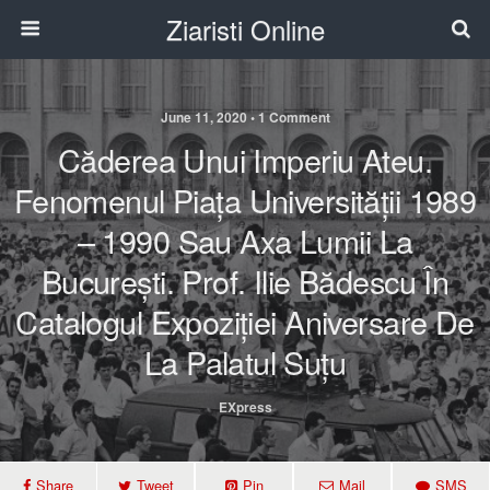
Ziaristi Online
June 11, 2020 • 1 Comment
Căderea Unui Imperiu Ateu.
Fenomenul Piața Universității 1989
– 1990 Sau Axa Lumii La
București. Prof. Ilie Bădescu În
Catalogul Expoziției Aniversare De
La Palatul Suțu
EXpress
Share
Tweet
Pin
Mail
SMS