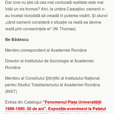
Dar cine nu știe că cea mai conturată realitate este mai
întâi un vis frumos? Aici, la umbra Carpaților, oamenii n-
au încetat niciodată să creadă în puterea visării. Și atunci
„când oamenii consideră o situație ca reală ea devine
reală prin consecințele ei” (W. Thomas).
Ilie Bădescu
Membru corespondent al Academiei Române
Director al Institutului de Sociologie al Academiei
Române
Membru al Consiliului Științific al Institutului Național
pentru Studiul Totalitarismului al Academiei Româna
(INST)
Extras din Catalogul
“Fenomenul Piața Universității
1989-1990. 30 de ani”. Expoziție-eveniment la Palatul