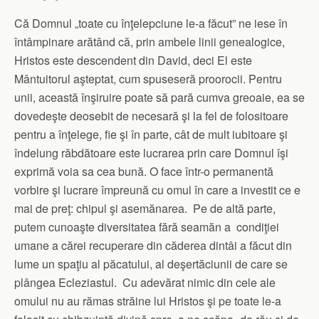
Că Domnul „toate cu înţelepciune le-a făcut” ne iese în
întâmpinare arătând că, prin ambele linii genealogice,
Hristos este descendent din David, deci El este
Mântuitorul aşteptat, cum spuseseră proorocii. Pentru
unii, această înşiruire poate să pară cumva greoaie, ea se
dovedeşte deosebit de necesară şi la fel de folositoare
pentru a înţelege, fie şi în parte, cât de mult iubitoare şi
îndelung răbdătoare este lucrarea prin care Domnul îşi
exprimă voia sa cea bună. O face într-o permanentă
vorbire şi lucrare împreună cu omul în care a investit ce e
mai de preţ: chipul şi asemănarea. Pe de altă parte,
putem cunoaşte diversitatea fără seamăn a condiţiei
umane a cărei recuperare din căderea dintâi a făcut din
lume un spaţiu al păcatului, al deşertăciunii de care se
plângea Ecleziastul. Cu adevărat nimic din cele ale
omului nu au rămas străine lui Hristos şi pe toate le-a