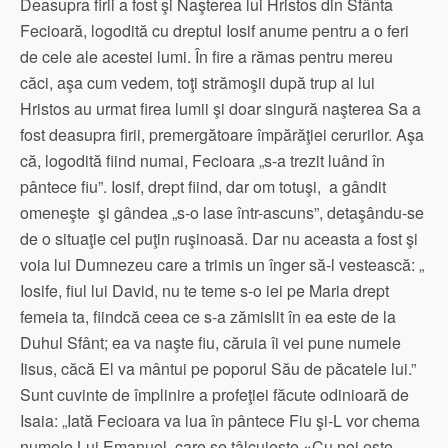
Deasupra firii a fost şi Naşterea lui Hristos din Sfânta
Fecioară, logodită cu dreptul Iosif anume pentru a o feri
de cele ale acestei lumi. În fire a rămas pentru mereu
căci, aşa cum vedem, toţi strămoşii după trup ai lui
Hristos au urmat firea lumii şi doar singură naşterea Sa a
fost deasupra firii, premergătoare împărăţiei cerurilor. Aşa
că, logodită fiind numai, Fecioara „s-a trezit luând în
pântece fiu”. Iosif, drept fiind, dar om totuşi, a gândit
omeneşte şi gândea „s-o lase într-ascuns”, detaşându-se
de o situaţie cel puţin ruşinoasă. Dar nu aceasta a fost şi
voia lui Dumnezeu care a trimis un înger să-l vestească: „
Iosife, fiul lui David, nu te teme s-o iei pe Maria drept
femeia ta, fiindcă ceea ce s-a zămislit în ea este de la
Duhul Sfânt; ea va naşte fiu, căruia îi vei pune numele
Iisus, căcă El va mântui pe poporul Său de păcatele lui.”
Sunt cuvinte de împlinire a profeţiei făcute odinioară de
Isaia: „Iată Fecioara va lua în pântece Fiu şi-L vor chema
numele Lui Emanuel, care se tâlcuieşte «Cu noi este