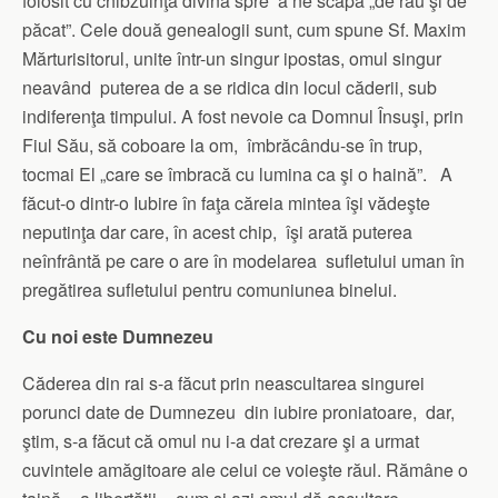
folosit cu chibzuinţă divină spre a ne scăpa „de rău şi de
păcat”. Cele două genealogii sunt, cum spune Sf. Maxim
Mărturisitorul, unite într-un singur ipostas, omul singur
neavând puterea de a se ridica din locul căderii, sub
indiferenţa timpului. A fost nevoie ca Domnul Însuşi, prin
Fiul Său, să coboare la om, îmbrăcându-se în trup,
tocmai El „care se îmbracă cu lumina ca şi o haină”. A
făcut-o dintr-o Iubire în faţa căreia mintea îşi vădeşte
neputinţa dar care, în acest chip, îşi arată puterea
neînfrântă pe care o are în modelarea sufletului uman în
pregătirea sufletului pentru comuniunea binelui.
Cu noi este Dumnezeu
Căderea din rai s-a făcut prin neascultarea singurei
porunci date de Dumnezeu din iubire proniatoare, dar,
ştim, s-a făcut că omul nu i-a dat crezare şi a urmat
cuvintele amăgitoare ale celui ce voieşte răul. Rămâne o