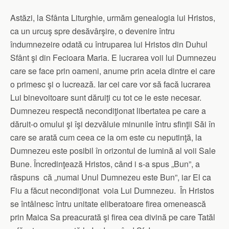
Astăzi, la Sfânta Liturghie, urmăm genealogia lui Hristos,
ca un urcuş spre desăvârşire, o devenire întru
îndumnezeire odată cu întruparea lui Hristos din Duhul
Sfânt şi din Fecioara Maria. E lucrarea voii lui Dumnezeu
care se face prin oameni, anume prin aceia dintre ei care
o primesc şi o lucrează. Iar cei care vor să facă lucrarea
Lui binevoitoare sunt dăruiţi cu tot ce le este necesar.
Dumnezeu respectă necondiţionat libertatea pe care a
dăruit-o omului şi îşi dezvăluie minunile întru sfinţii Săi în
care se arată cum ceea ce la om este cu neputinţă, la
Dumnezeu este posibil în orizontul de lumină al voii Sale
Bune. Încredinţează Hristos, când i s-a spus „Bun”, a
răspuns că „numai Unul Dumnezeu este Bun”, iar El ca
Fiu a făcut necondiţionat voia Lui Dumnezeu. În Hristos
se întâlnesc întru unitate eliberatoare firea omenească
prin Maica Sa preacurată şi firea cea divină pe care Tatăl