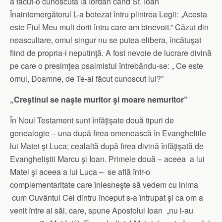
a făcut-o cunoscută la Iordan când Sf. Ioan
Înaintemergătorul L-a botezat întru plinirea Legii: „Acesta
este Fiul Meu mult dorit întru care am binevoit.” Căzut din
neascultare, omul singur nu se putea elibera, încătuşat
fiind de propria-i neputinţă. A fost nevoie de lucrare divină
pe care o presimţea psalmistul întrebându-se: „ Ce este
omul, Doamne, de Te-ai făcut cunoscut lui?”
„Creştinul se naşte muritor şi moare nemuritor”
În Noul Testament sunt înfăţişate două tipuri de
genealogie – una după firea omenească în Evangheliile
lui Matei şi Luca; cealaltă după firea divină înfăţişată de
Evangheliștii Marcu şi Ioan. Primele două – aceea a lui
Matei şi aceea a lui Luca – se află într-o
complementaritate care înlesneşte să vedem cu inima
cum Cuvântul Cel dintru început s-a întrupat şi ca om a
venit între ai săi, care, spune Apostolul Ioan „nu l-au