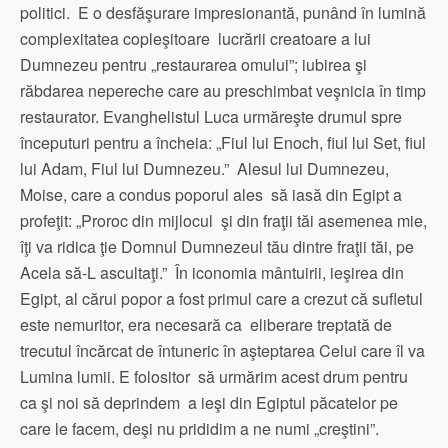
politici. E o desfăşurare impresionantă, punând în lumină
complexitatea copleşitoare lucrării creatoare a lui
Dumnezeu pentru „restaurarea omului”; iubirea şi
răbdarea nepereche care au preschimbat veşnicia în timp
restaurator. Evanghelistul Luca urmăreşte drumul spre
începuturi pentru a încheia: „Fiul lui Enoch, fiul lui Set, fiul
lui Adam, Fiul lui Dumnezeu.” Alesul lui Dumnezeu,
Moise, care a condus poporul ales să iasă din Egipt a
profeţit: „Proroc din mijlocul şi din fraţii tăi asemenea mie,
îţi va ridica ţie Domnul Dumnezeul tău dintre fraţii tăi, pe
Acela să-L ascultaţi.” În iconomia mântuirii, ieşirea din
Egipt, al cărui popor a fost primul care a crezut că sufletul
este nemuritor, era necesară ca eliberare treptată de
trecutul încărcat de întuneric în aşteptarea Celui care îl va
Lumina lumii. E folositor să urmărim acest drum pentru
ca şi noi să deprindem a ieşi din Egiptul păcatelor pe
care le facem, deşi nu prididim a ne numi „creştini”.