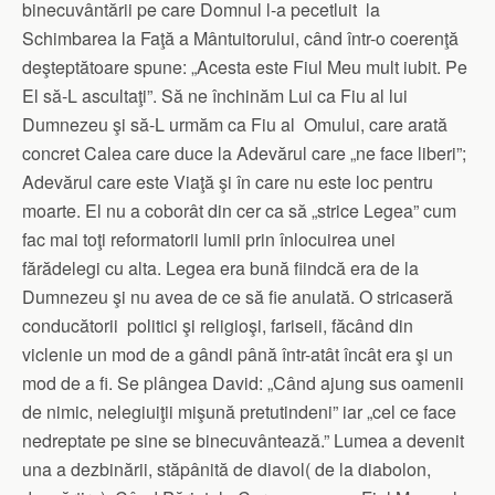
binecuvântării pe care Domnul l-a pecetluit la
Schimbarea la Faţă a Mântuitorului, când într-o coerenţă
deşteptătoare spune: „Acesta este Fiul Meu mult iubit. Pe
El să-L ascultaţi”. Să ne închinăm Lui ca Fiu al lui
Dumnezeu şi să-L urmăm ca Fiu al Omului, care arată
concret Calea care duce la Adevărul care „ne face liberi”;
Adevărul care este Viaţă şi în care nu este loc pentru
moarte. El nu a coborât din cer ca să „strice Legea” cum
fac mai toţi reformatorii lumii prin înlocuirea unei
fărădelegi cu alta. Legea era bună fiindcă era de la
Dumnezeu şi nu avea de ce să fie anulată. O stricaseră
conducătorii politici şi religioşi, fariseii, făcând din
viclenie un mod de a gândi până într-atât încât era şi un
mod de a fi. Se plângea David: „Când ajung sus oamenii
de nimic, nelegiuiţii mişună pretutindeni” iar „cel ce face
nedreptate pe sine se binecuvântează.” Lumea a devenit
una a dezbinării, stăpânită de diavol( de la diabolon,