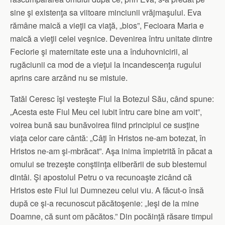
sine şi existenţa sa viitoare minciunii vrăjmaşului. Eva
rămâne maică a vieţii ca viaţă, „bios”, Fecioara Maria e
maică a vieţii celei veşnice. Devenirea întru unitate dintre
Feciorie şi maternitate este una a înduhovnicirii, al
rugăciunii ca mod de a vieţui la incandescenţa rugului
aprins care arzând nu se mistuie.
Tatăl Ceresc îşi vesteşte Fiul la Botezul Său, când spune:
„Acesta este Fiul Meu cel iubit întru care bine am voit”,
voirea bună sau bunăvoirea fiind principiul ce susţine
viaţa celor care cântă: „Câţi în Hristos ne-am botezat, în
Hristos ne-am şi-mbrăcat”. Aşa inima împietrită în păcat a
omului se trezeşte conştiinţa eliberării de sub blestemul
dintâi. Şi apostolul Petru o va recunoaşte zicând că
Hristos este Fiul lui Dumnezeu celui viu. A făcut-o însă
după ce şi-a recunoscut păcătoşenie: „Ieşi de la mine
Doamne, că sunt om păcătos.” Din pocăinţă răsare timpul