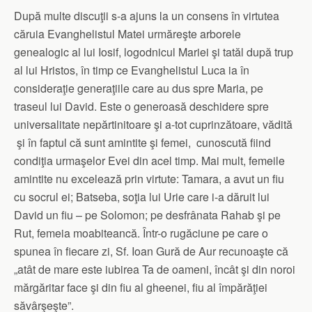
După multe discuţii s-a ajuns la un consens în virtutea
căruia Evanghelistul Matei urmăreşte arborele
genealogic al lui Iosif, logodnicul Mariei şi tatăl după trup
al lui Hristos, în timp ce Evanghelistul Luca ia în
consideraţie generaţiile care au dus spre Maria, pe
traseul lui David. Este o generoasă deschidere spre
universalitate nepărtinitoare şi a-tot cuprinzătoare, vădită
şi în faptul că sunt amintite şi femei, cunoscută fiind
condiţia urmaşelor Evei din acel timp. Mai mult, femeile
amintite nu excelează prin virtute: Tamara, a avut un fiu
cu socrul ei; Batseba, soţia lui Urie care i-a dăruit lui
David un fiu – pe Solomon; pe desfrânata Rahab şi pe
Rut, femeia moabiteancă. Într-o rugăciune pe care o
spunea în fiecare zi, Sf. Ioan Gură de Aur recunoaşte că
„atât de mare este iubirea Ta de oameni, încât şi din noroi
mărgăritar face şi din fiu al gheenei, fiu al împărăţiei
săvârşeşte”.