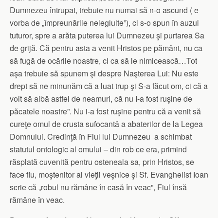
Dumnezeu întrupat, trebuie nu numai să n-o ascund ( e
vorba de „împreunările nelegiuite”), ci s-o spun în auzul
tuturor, spre a arăta puterea lui Dumnezeu şi purtarea Sa
de grijă. Că pentru asta a venit Hristos pe pământ, nu ca
să fugă de ocările noastre, ci ca să le nimicească…Tot
aşa trebuie să spunem şi despre Naşterea Lui: Nu este
drept să ne minunăm că a luat trup şi S-a făcut om, ci că a
voit să aibă astfel de neamuri, că nu I-a fost ruşine de
păcatele noastre”. Nu i-a fost ruşine pentru că a venit să
cureţe omul de crusta sufocantă a abaterilor de la Legea
Domnului. Credinţă în Fiul lui Dumnezeu a schimbat
statutul ontologic al omului – din rob ce era, primind
răsplată cuvenită pentru osteneala sa, prin Hristos, se
face fiu, moştenitor al vieţii veşnice şi Sf. Evanghelist Ioan
scrie că „robul nu rămâne în casă în veac”, Fiul însă
rămâne în veac.