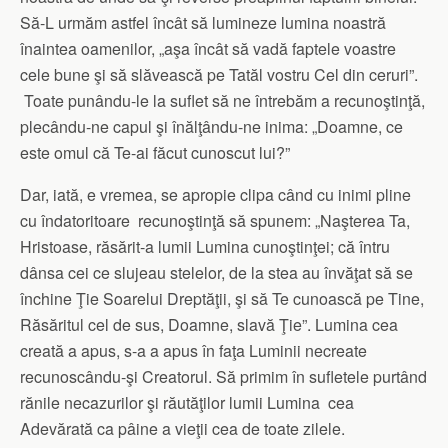
Să-L urmăm astfel încât să lumineze lumina noastră
înaintea oamenilor, „aşa încât să vadă faptele voastre
cele bune şi să slăvească pe Tatăl vostru Cel din ceruri”.
Toate punându-le la suflet să ne întrebăm a recunoştinţă,
plecându-ne capul şi înălţându-ne inima: „Doamne, ce
este omul că Te-ai făcut cunoscut lui?”
Dar, iată, e vremea, se apropie clipa când cu inimi pline
cu îndatoritoare recunoştinţă să spunem: „Naşterea Ta,
Hristoase, răsărit-a lumii Lumina cunoştinţei; că întru
dânsa cei ce slujeau stelelor, de la stea au învăţat să se
închine Ţie Soarelui Dreptăţii, şi să Te cunoască pe Tine,
Răsăritul cel de sus, Doamne, slavă Ţie”. Lumina cea
creată a apus, s-a a apus în faţa Luminii necreate
recunoscându-şi Creatorul. Să primim în sufletele purtând
rănile necazurilor şi răutăţilor lumii Lumina cea
Adevărată ca pâine a vieţii cea de toate zilele.