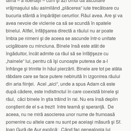
taină – a libertăţii – cum şi azi omul dă ascultare
vrăjmaşului său asimilând „plăcerea” iute trecătoare cu
bucuria sfântă a împărăţiei cerurilor. Răul avea. Are şi va
avea nevoie de viclenie ca să se scundă în spatele
binelui. Altfel, înfăţişarea directă a răului nu ar poate
îmbia pe nimeni şi de aceea se ascunde într-o unitate
ucigătoare cu minciuna. Binele însă este atât de
îngăduitor, încât admite ca răul să se înfăţişeze cu
„hainele” lui, pentru că îşi cunoaşte puterea de a-l
înfrânge şi trimite în hăul pierzării. Binele are tot pe atâta
răbdare care se face putere nebiruită în izgonirea răului
din aria fiinţei. Acel „aici”, unde a spus Adam că este
după cădere, este indistinctul în care coexistă binele şi
răul, căci binele în ştia trăind în rai. Nu era însă deplin
conştient de el s-a trezit între teamă şi speranţă. De
aceea, nu ne miră asocierea unor nume de frumoasă
pomenire cu altele care nu sunt pe aceiaşi măsură şi Sf.
Ioan Gură de Aur explică: „Când fac genealogia lui