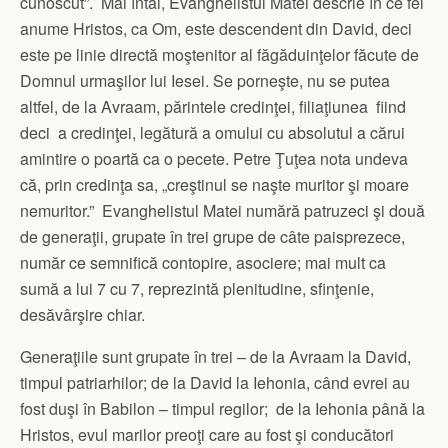
cunoscut”. Mai întâi, Evanghelistul Matei descrie în ce fel
anume Hristos, ca Om, este descendent din David, deci
este pe linie directă moştenitor al făgăduinţelor făcute de
Domnul urmaşilor lui Iesei. Se porneşte, nu se putea
altfel, de la Avraam, părintele credinţei, filiaţiunea fiind
deci a credinţei, legătură a omului cu absolutul a cărui
amintire o poartă ca o pecete. Petre Ţuţea nota undeva
că, prin credinţa sa, „creştinul se naşte muritor şi moare
nemuritor.” Evanghelistul Matei numără patruzeci şi două
de generaţii, grupate în trei grupe de câte paisprezece,
număr ce semnifică contopire, asociere; mai mult ca
sumă a lui 7 cu 7, reprezintă plenitudine, sfinţenie,
desăvârşire chiar.
Generaţiile sunt grupate în trei – de la Avraam la David,
timpul patriarhilor; de la David la Iehonia, când evrei au
fost duşi în Babilon – timpul regilor; de la Iehonia până la
Hristos, evul marilor preoţi care au fost şi conducători