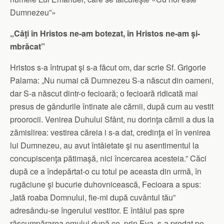
Dumnezeu”»
„Câţi în Hristos ne-am botezat, în Hristos ne-am şi-
mbrăcat”
Hristos s-a întrupat şi s-a făcut om, dar scrie Sf. Grigorie
Palama: „Nu numai că Dumnezeu S-a născut din oameni,
dar S-a născut dintr-o fecioară; o fecioară ridicată mai
presus de gândurile întinate ale cărnii, după cum au vestit
proorocii. Venirea Duhului Sfânt, nu dorinţa cărnii a dus la
zămislirea: vestirea căreia i s-a dat, credinţa ei în venirea
lui Dumnezeu, au avut întâietate şi nu asentimentul la
concupiscenţa pătimaşă, nici încercarea acesteia.” Căci
după ce a îndepărtat-o cu totul pe aceasta din urmă, în
rugăciune şi bucurie duhovnicească, Fecioara a spus:
„Iată roaba Domnului, fie-mi după cuvântul tău”
adresându-se îngerului vestitor. E întâiul pas spre
răscumpărarea omului după ce, prin Eva, s-a predat pe