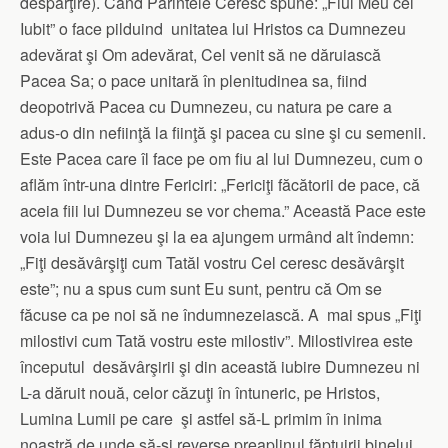
despărţire). Când Părintele Ceresc spune: „Fiul Meu cel
Iubit” o face pilduind unitatea lui Hristos ca Dumnezeu
adevărat şi Om adevărat, Cel venit să ne dăruiască
Pacea Sa; o pace unitară în plenitudinea sa, fiind
deopotrivă Pacea cu Dumnezeu, cu natura pe care a
adus-o din nefiinţă la fiinţă şi pacea cu sine şi cu semenii.
Este Pacea care îl face pe om fiu al lui Dumnezeu, cum o
aflăm într-una dintre Fericiri: „Fericiţi făcătorii de pace, că
aceia fiii lui Dumnezeu se vor chema.” Această Pace este
voia lui Dumnezeu şi la ea ajungem urmând alt îndemn:
„Fiţi desăvârşiţi cum Tatăl vostru Cel ceresc desăvârşit
este”; nu a spus cum sunt Eu sunt, pentru că Om se
făcuse ca pe noi să ne îndumnezeiască. A mai spus „Fiţi
milostivi cum Tată vostru este milostiv”. Milostivirea este
începutul desăvârşirii şi din această iubire Dumnezeu ni
L-a dăruit nouă, celor căzuţi în întuneric, pe Hristos,
Lumina Lumii pe care şi astfel să-L primim în inima
noastră de unde să-şi reverse preaplinul făptuirii binelui.