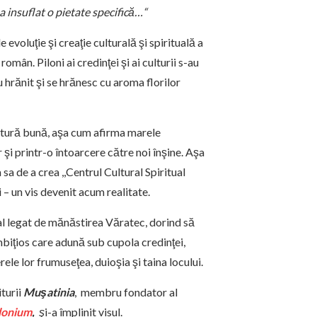
a insuflat o pietate specifică…“
evoluţie şi creaţie culturală şi spirituală a
omân. Piloni ai credinţei şi ai culturii s-au
 hrănit şi se hrănesc cu aroma florilor
cultură bună, aşa cum afirma marele
şi printr-o întoarcere către noi înşine. Aşa
sa de a crea ,,Centrul Cultural Spiritual
i – un vis devenit acum realitate.
ral legat de mănăstirea Văratec, dorind să
ambiţios care adună sub cupola credinţei,
ele lor frumuseţea, duioşia şi taina locului.
iturii
Muşatinia
, membru fondator al
donium
,
ş
i-a împlinit visul.