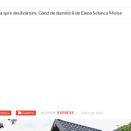
spre desăvârșire. Gând de duminică de Elena Solunca Moise
 român: “românii sunt slavi, nu latini”. Fostul agent ceaușist de l
nescu
Galerie
AUTHOR:
EXPRESS
-
JULY 25, 2017