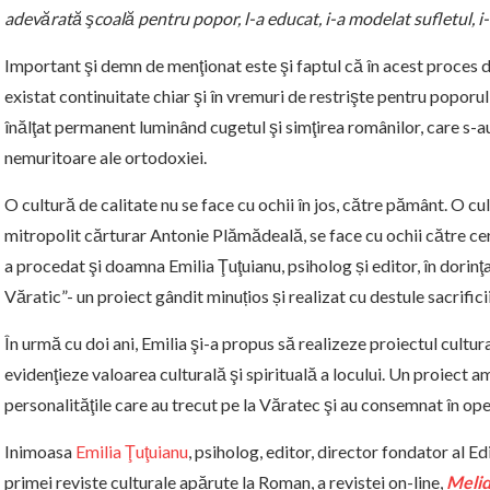
adevărată şcoală pentru popor, l-a educat, i-a modelat sufletul, i-
Important şi demn de menţionat este şi faptul că în acest proces de 
existat continuitate chiar şi în vremuri de restrişte pentru poporul r
înălţat permanent luminând cugetul şi simţirea românilor, care s-au
nemuritoare ale ortodoxiei.
O cultură de calitate nu se face cu ochii în jos, către pământ. O 
mitropolit cărturar Antonie Plămădeală, se face cu ochii către cer 
a procedat şi doamna Emilia Ţuţuianu, psiholog și editor, în dorinţa 
Văratic”- un proiect gândit minuțios și realizat cu destule sacrifici
În urmă cu doi ani, Emilia şi-a propus să realizeze proiectul cultu
evidenţieze valoarea culturală şi spirituală a locului. Un proiect 
personalităţile care au trecut pe la Văratec şi au consemnat în oper
Inimoasa
Emilia Ţuţuianu
, psiholog, editor, director fondator al Ed
primei reviste culturale apărute la Roman, a revistei on-line,
Meli