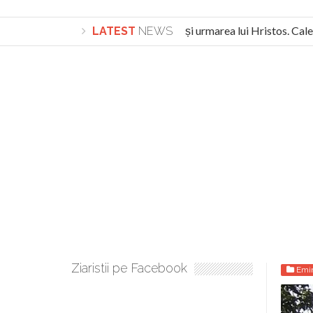
Lepădarea de sine și urmarea lui Hristos. Calea 
LATEST
NEWS
Turnătorul DIE Lucian Boia înjură din nou poporul
Ziaristii pe Facebook
Emi