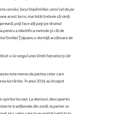
rta cerului, locul împlinirilor, cerul cel de pe
une acest lucru, mai întâi trebuie să simţi
mpreună, poţi face alţi paşi pe drumul
aţia pentru a identifica metode şi căi de
letul Emiliei Ţuţuianu o dorinţă arzătoare de
ridicat-o la rangul unei limbi hieratice şi de
ezeu este mereu de partea celor care
area lucrărilor. În anul 2016 au început
 spiritul locului. La demisol, descoperim
iecte tradiționale din zonă; la parter se
at aici, celor care şi-au purtat paşii şi şi-