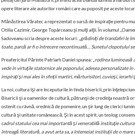
opere literare ale autorilor români care au poposit pe aceste locur
Mănăstirea Văratec a reprezentat o sursă de inspiraţie pentru mulţ
Otilia Cazimir, George Topârceanu şi mulţi alţii. În volumul ,,Oamen
Sadoveanu scria despre aceste locuri: ,,
grădiniţi de trandafiri le î
toate, parcă ar fi o întrecere necontinuată… Sunetul clopotului se îm
Preafericitul Părinte Patriarh Daniel spunea:
„rodirea luminoasă a 
vede în virtuţile statornice ale poporului, adesea personalizate în lup
inspiraţi şi mai ales în sfinţii martiri, mărturisitori, cuvioşi, ierarhi 
La noi, cultura îşi are începuturile în tinda bisericii, prin înţelepci
Bisericii şi a oamenilor de cultură, pătrunşi de credinţa noastră or
ostenit cu râvnă, vrednică de pomenire, un şir lung de clerici luminaţ
cultură şi unitate românească. Şi în acest spirit, un teolog conse
cadrul statului cea mai importantă şi venerabilă instituţie cultural
întreagă literatură, a avut arta sa, a întemeiat instituţii de o mare u