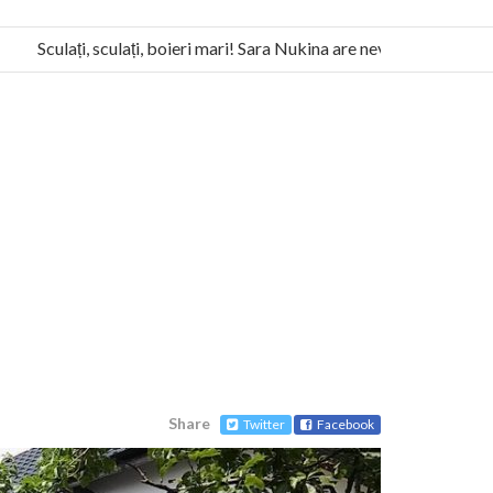
Sculați, sculați, boieri mari! Sara Nukina are nevoie de ajutorul no
a Humanitas militează pentru federalizarea României
Share
Twitter
Facebook