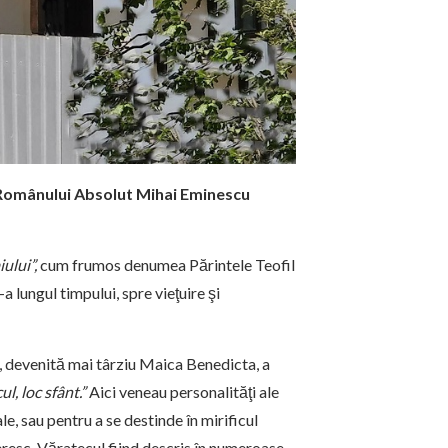
 Românului Absolut Mihai Eminescu
iului”,
cum frumos denumea Părintele Teofil
a lungul timpului, spre vieţuire şi
devenită mai târziu Maica Benedicta, a
l, loc sfânt.”
Aici veneau personalităţi ale
le, sau pentru a se destinde în mirificul
eresc. Văratecul fiind descris în numeroase