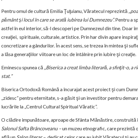
Pentru omul de cultură Emilia Ţuţuianu, Văratecul reprezintă
,,poa
pământ şi locul în care se arată iubirea lui Dumnezeu”.
Pentru a sp
astfel în eul interior, să-l descoperi pe Dumnezeul din tine. Doar î
creaţiei, spirituale, culturale, artistice. Prin har divin apare inspir
concretizare a gândurilor. În acest sens, se trezea în mintea şi suf
a lăsa generaţiilor viitoare un loc de întâlnire prin iubire şi creaţie.
Eminescu spunea că
,,Biserica a creat limba literară, a sfinţit-o, a 
stat
.
”
Biserica Ortodoxă Română a încurajat acest proiect şi cum Dumn
,,zidesc” pentru eternitate, s-a găsit şi un investitor pentru demar
lucrările la ,,Centrul Cultural Spiritual Văratic”.
O clădire impunătoare, aproape de Sfânta Mănăstire, construită în
Salonul Safta Brâncoveanu –
un muzeu etnografic, care prezintă ob
află un
Salon literar –
dedicat celor care au iubit Văratecul şi au cre