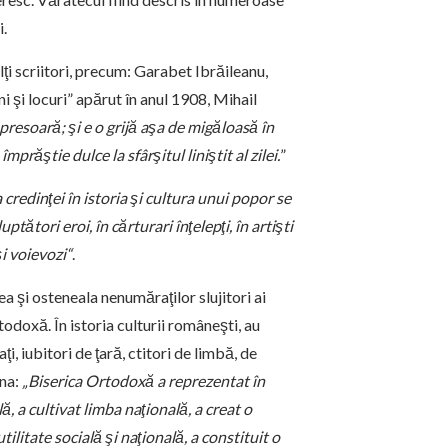
i.
i scriitori, precum: Garabet Ibrăileanu,
i şi locuri” apărut în anul 1908, Mihail
mpresoară; şi e o grijă aşa de migăloasă în
prăştie dulce la sfârşitul liniştit al zilei.
”
credinţei în istoria şi cultura unui popor se
tători eroi, în cărturari înţelepţi, în artişti
şi voievozi“
.
unea şi osteneala nenumăraţilor slujitori ai
todoxă. În istoria culturii româneşti, au
i, iubitori de ţară, ctitori de limbă, de
mna:
„Biserica Ortodoxă a reprezentat în
ă, a cultivat limba naţională, a creat o
tilitate socială şi naţională, a constituit o