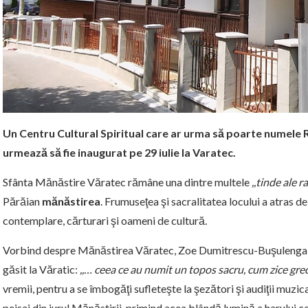
Un Centru Cultural Spiritual care ar urma să poarte numele
urmează să fie inaugurat pe 29 iulie la Varatec.
Sfânta Mănăstire Văratec rămâne una dintre multele
,,tinde ale ra
Părăian
mănăstirea
. Frumuseţea şi sacralitatea locului a atras de-
contemplare, cărturari şi oameni de cultură.
Vorbind despre Mănăstirea Văratec, Zoe Dumitrescu-Buşulenga, 
găsit la Văratic:
,,… ceea ce au numit un topos sacru, cum zice grecu
vremii, pentru a se îmbogăţi sufleteşte la şezători şi audiţii muzica
peisaj din jurul Mănăstirii, primind acea blândă lumină a harului c