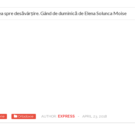
spre desăvârșire. Gând de duminică de Elena Solunca Moise
 român: “românii sunt slavi, nu latini”. Fostul agent ceaușist de l
rie
Ortodoxie
AUTHOR:
EXPRESS
-
APRIL 23, 2018