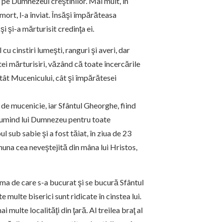
as pe Dumnezeul creştinilor. Mai mult, în
mort, l-a înviat. Însăşi împărăteasa
i şi-a mărturisit credinţa ei.
u cinstiri lumeşti, ranguri şi averi, dar
ei mărturisiri, văzând că toate încercările
 atât Mucenicului, cât şi împărătesei
e de mucenicie, iar Sfântul Gheorghe, fiind
mulţumind lui Dumnezeu pentru toate
l sub sabie şi a fost tăiat, în ziua de 23
nuna cea neveştejită din mâna lui Hristos,
faima de care s-a bucurat şi se bucură Sfântul
e multe biserici sunt ridicate în cinstea lui.
multe localităţi din ţară. Al treilea braţ al