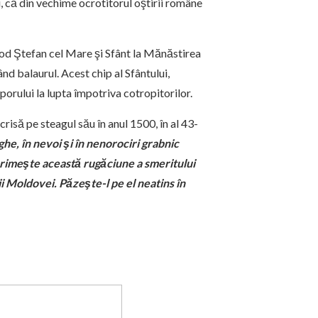
i, că din vechime ocrotitorul oştirii române
od Ştefan cel Mare şi Sfânt la Mănăstirea
d balaurul. Acest chip al Sfântului,
porului la lupta împotriva cotropitorilor.
isă pe steagul său în anul 1500, în al 43-
he, în nevoi şi în nenorociri grabnic
, primeşte această rugăciune a smeritului
i Moldovei. Păzeşte-l pe el neatins în