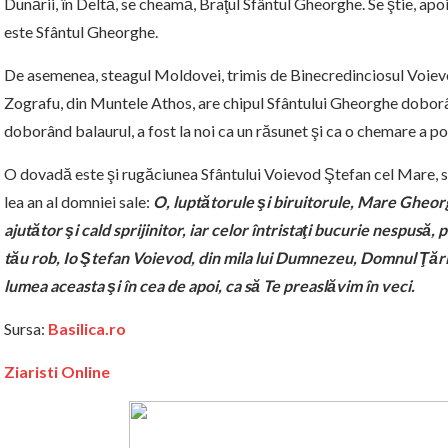
Dunării, în Deltă, se cheamă, Braţul Sfântul Gheorghe. Se ştie, apo
este Sfântul Gheorghe.
De asemenea, steagul Moldovei, trimis de Binecredinciosul Voiev
Zografu, din Muntele Athos, are chipul Sfântului Gheorghe doborân
doborând balaurul, a fost la noi ca un răsunet şi ca o chemare a po
O dovadă este şi rugăciunea Sfântului Voievod Ştefan cel Mare, scr
lea an al domniei sale:
O, luptătorule şi biruitorule, Mare Gheorg
ajutător şi cald sprijinitor, iar celor întristaţi bucurie nespusă
tău rob, Io Ştefan Voievod, din mila lui Dumnezeu, Domnul Ţări
lumea aceasta şi în cea de apoi, ca să Te preaslăvim în veci.
Sursa:
Basilica.ro
Ziaristi Online