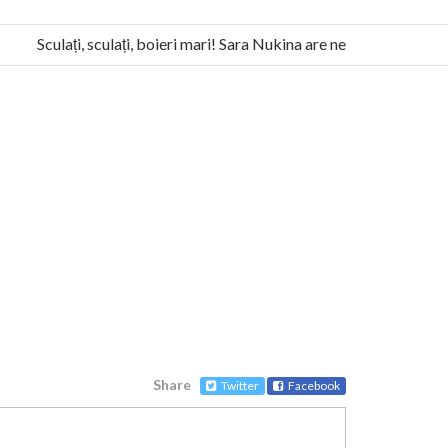
Sculați, sculați, boieri mari! Sara Nukina are nevoie de ajutorul no
a Humanitas militează pentru federalizarea României
Share
Twitter
Facebook