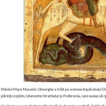
Sfântul Mare Mucenic Gheorghe a trăit pe vremea împăratului Dioc
părinţi creştini, Gherontie Stratilatul şi Polihronia, care aveau să
El a fost crescut, din fragedă vârstă, în dreapta credinţă. Tatăl său