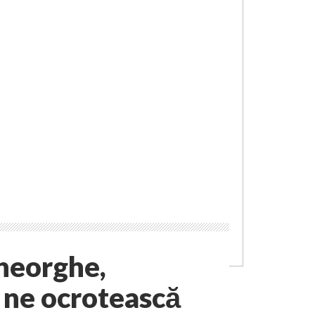
heorghe,
ă ne ocrotească