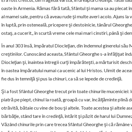
oaste în Armenia. Rămas fără tată, Sfântul şi mama sa au plecat în 
al mamei sale, pentru că aveau rude şi multe averi acolo. Ajuns la vâ
în luptă, prin osteneală, pricepere şi destoinicie, tânărul Gheorghe
ostaş, a cucerit,, în scurtă vreme cele mai mari cinstiri, până şi de
În anul 303 însă, împăratul Diocleţian, din îndemnul ginerelui său
creştinilor. Cunoscând aceasta, Sfântul Gheorghe s-a înfăţişat în
Diocleţian şi, înaintea întregii curţi împărăteşti, a mărturisit desch
în oastea împăratului numai ca ucenic al lui Hristos. Uimit de acea
fie dus în temniţă şi pus la chinuri, ca să se lepede de credinţă.
Şi a fost Sfântul Gheorghe trecut prin toate chinurile muceniciei: lov
piatră pe piept, chinul la roată, groapă cu var, încălţăminte plină de
otrăvită, bătaie cu vine de bou şi altele. Toate acestea şi altele 
bărbăţie, stând tare în credinţă, întărit şi păzit de harul lui Dumne
Văzând chinurile prin care trecea Sfântul Gheorghe şi că rămâne vi