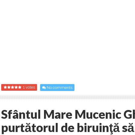
1 votes
No comments
Sfântul Mare Mucenic G
purtătorul de biruinţă s