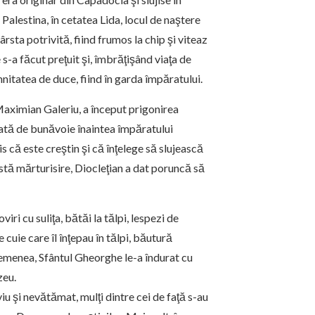
Palestina, în cetatea Lida, locul de naştere
rsta potrivită, fiind frumos la chip şi viteaz
 s-a făcut preţuit şi, îmbrăţişând viaţa de
mnitatea de duce, fiind în garda împăratului.
 Maximian Galeriu, a început prigonirea
dată de bunăvoie înaintea împăratului
is că este creştin şi că înţelege să slujească
stă mărturisire, Diocleţian a dat poruncă să
iri cu suliţa, bătăi la tălpi, lespezi de
 cuie care îl înţepau în tălpi, băutură
asemenea, Sfântul Gheorghe le-a îndurat cu
zeu.
u şi nevătămat, mulţi dintre cei de faţă s-au