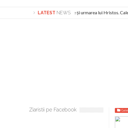
Lepădarea de sine și urmarea lui Hristos. Calea 
LATEST
NEWS
Turnătorul DIE Lucian Boia înjură din nou poporul
Ziaristii pe Facebook
Gale