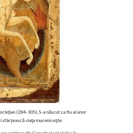
leţian (284-305). S-a născut ca fiu al unor
-şi sfârşească viaţa muceniceşte.
 era originar din Capadocia şi slujise în