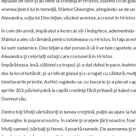
lepădat de idoli şi au venit la credinţa în Hristos, slăvind cu un gl
vremea ţinerii lui în temniţă, Sfântul Gheorghe, atingându-se de un 
Alexandra, soţia lui Diocleţian, văzând acestea, a crezut în Hristos ş
În cele din urmă, împăratul a încercat să-l înduplece, ademenindu-l c
Sfântul a ales să rămână pentru totdeauna cu Hristos. În faţa acest
lui sunt zadarnice, Diocleţian a dat poruncă să li se taie capetele,
Alexandra şi celorlalţi ostaşi care crezuseră în Hristos.
Împărăteasa, însă, slăbind cu trupul, şi-a dat duhul în pace, înaint
dus la locul hotărât, şi-a ridicat glasul şi s-a rugat cu căldură, 
binefacerile primite. Astfel, rugându-se, cu bucurie şi-a plecat capu
aprilie 303, păzind până la capăt credinţa fără prihană şi luând cu
Domnul său.
Dintre toţi Sfinţii sărbătoriţi în lumea creştină, puţini au ajuns la 
Gheorghe, în poporul nostru. În satele şi oraşele ţării noastre, foart
Mulţi oameni, bărbaţi şi femei, îi poartă numele. De asemenea şi mai 