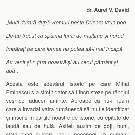
dr. Aurel V. David
Mulți durară după vremuri peste Dunăre vrun pod
„
De-au trecut cu spaima lumii de mulțime și norod
Împărați pe care lumea nu putea să-i mai încapă
Au venit și-n țara noastră și-au cerut pământ și
apă”.
Acesta este adevărul istoric pe care Mihai
Eminescu s-a simțit dator să-l încrusteze pe răbojul
veșnicei aduceri aminte. Aproape că nu-i neam
care a invadat vatra rumânescă să nu fie identificat
și înscris în cărțile noastre de istorie, cu epitete de
laudă sau de hulă. Astfel, auzim de goți, huni,
slavi, avari, bulgari, unguri, pecenegi, uzi, cumani,