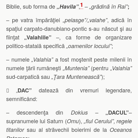
1
Biblie, sub forma de
,
–
„Havila”
„grădină în Rai”
;
– pe vatra împărăţiei
, adică în
„pelasge”/„valahe”
spaţiul carpato-danubiano-pontic s-au născut şi au
fiinţat
, ca forme de organizare
„Valahiile”
–
politico-statală specifică
;
„oamenilor locului”
– numele
a fost moştenit peste milenii în
„Valahia”
numele ţării rumâneşti
(
pentru
„Muntenia”
„Valahia”
sud-carpatică sau
);
„Ţara Muntenească”
datează din vremuri legendare,
DAC”
 „
semnificând:
– descendenţa din
–
Dokius –
„
DACUL”
supranumele lui Saturn
(
),
Omu
„fiul Cerului”,
regele
sau al străvechii boierimi de la
titanilor
Oceanos