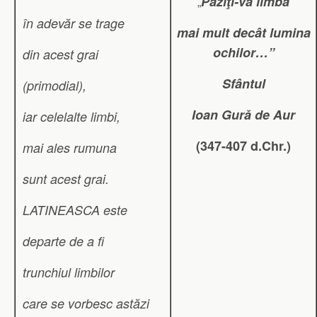
Păziţi-vă limba
„
în adevăr se trage
mai mult decât lumina
ochilor…”
din acest grai
Sfântul
(primodial),
Ioan Gură de Aur
iar celelalte limbi,
(347-407 d.Chr.)
mai ales rumuna
sunt acest grai.
LATINEASCA este
departe de a fi
trunchiul limbilor
care se vorbesc astăzi