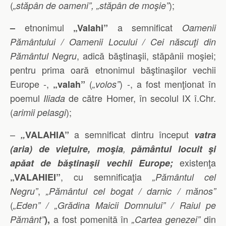
(
);
„stăpân de oameni”, „stăpân de moşie”
etnonimul
a semnificat
–
„Valahi”
Oamenii
Pământului / Oamenii Locului / Cei născuţi din
, adică băştinaşii, stăpânii moşiei;
Pământul Negru
pentru prima oară etnonimul băştinaşilor vechii
Europe -,
(
) -, a fost menţionat în
„valah”
„volos”
poemul
de către Homer, în secolul IX î.Chr.
Iliada
(
);
arimii pelasgi
–
a semnificat dintru început
„
VALAHIA”
vatra
(aria) de vieţuire, moşia
,
pământul locuit şi
existenţa
apăat de băştinaşii vechii Europe;
, cu semnificaţia
„VALAHIEI”
„Pământul cel
,
Negru”
„Pământul cel bogat / darnic / mănos”
(
„Eden” / „Grădina Maicii Domnului” / Raiul pe
a fost pomenită în
din
Pământ”
),
„Cartea genezei”