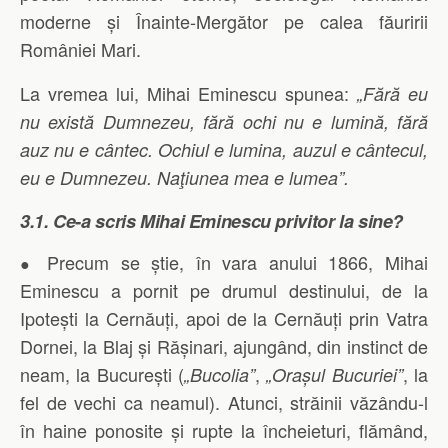
moderne și Înainte-Mergător pe calea făuririi
României Mari.
La vremea lui, Mihai Eminescu spunea:
„
Fără eu
nu există Dumnezeu, fără ochi nu e lumină, fără
auz nu e cântec. Ochiul e lumina, auzul e cântecul,
eu e Dumnezeu. Naţiunea mea e lumea”.
3.1. Ce-a scris Mihai Eminescu privitor la sine?
Precum se știe, în vara anului 1866, Mihai
●
Eminescu a pornit pe drumul destinului, de la
Ipotești la Cernăuți, apoi de la Cernăuți prin Vatra
Dornei, la Blaj și Rășinari, ajungând, din instinct de
neam, la București (
,
, la
„Bucolia”
„Orașul Bucuriei”
fel de vechi ca neamul). Atunci, străinii văzându-l
în haine ponosite și rupte la încheieturi, flămând,