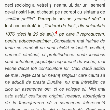
deci sociolog al vetrei și neamului, dar unii semeni
de-ai noștri l-au etichetat pe nedrept cu sintama de
.
Percepția privind
a
„scriitor politic”
„neamul său”
fost concentrată în
„Curierul de Iași”
, din noiembrie
4
1876 (deci la 26 de ani),
pe care îl reproducem,
pentru aducere-aminte:
„
Constatam mai înainte de
toate ca românii nu sunt nicăiri coloniști, venituri,
oamenii nimănui, ci pretutindenea unde locuiesc
sunt autohtoni, populație nepomenit de veche, mai
veche decât toți conlocuitorii lor. Căci dacă astăzi
se mai ivește câte un neamț singular care caută să
ne aducă de preste Dunăre, nu mai întrebăm ce
zice un asemenea om, ci ce voiește el. Nici mai
este astăzi cestiunea originei noastre, abstrăgând
de la împrejurarea că o asemenea interesantă
cestiune nu este de nici o importanță.
Daci sau