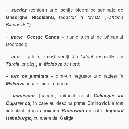
–
suedez
(conform unei schiţe biografice semnate de
Gheorghe Nicoleanu
, redactor la revista
„Fântâna
Blanduziei”);
–
tracic
(
George Sanda –
nume atestat pe pământul
Dobrogei);
–
turc
– prin strămoşi veniţi din
Orient
respectiv din
Turcia
, pripăşiţi în
Moldova
de nord;
–
turc
pe jumătate
– dintr-un negustor turc răzleţit în
Moldova
, însurat cu o româncă;
–
ucrainean
(rutean), întrucât satul
Călineştii lui
Cuparencu,
în care au descins primii
Eminovici
, a fost
colonizat, după anexarea
Bucovinei
de către
Imperiul
Habsburgic,
cu ruteni din
Galiţia
.