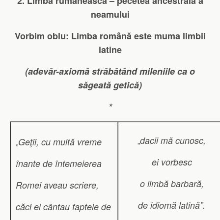
2. Limba rumânească – pecetea ancestrală a
neamului
Vorbim oblu: Limba română este muma limbii
latine
(adevăr-axiomă străbătând mileniile ca o
săgeată getică)
*
dacii mă cunosc,
„
Geţii, cu multă vreme
„
ei vorbesc
înante de întemeierea
o limbă barbară,
Romei aveau scriere,
de idiomă latină”.
căci ei cântau faptele de