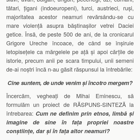
tătari, țigani (indoeuropeni), turci, austrieci, ruși,
majoritatea acestor neamuri revărsându-se cu
mare violență asupra băștinașilor vetrei Daciei
getice. Însă, de peste 500 de ani, de la cronicarul
Grigore Ureche încoace, de când se înșiruie
letopisețele ca mărgelele pe ață și apoi cărțile de
istorie, precum anii pe scara timpului, unii semeni
de-ai noștri încă n-au găsit răspunsul la întrebările:
Cine suntem, de unde venim și încotro mergem?
Încercăm, vegheați de Mihai Eminescu, să
formulăm un proiect de RĂSPUNS-SINTEZĂ la
întrebarea:
Cum ne definim prin etnos, limbă și
imagine de sine în fața propriei noastre
conștiințe, dar și în fața altor neamuri?