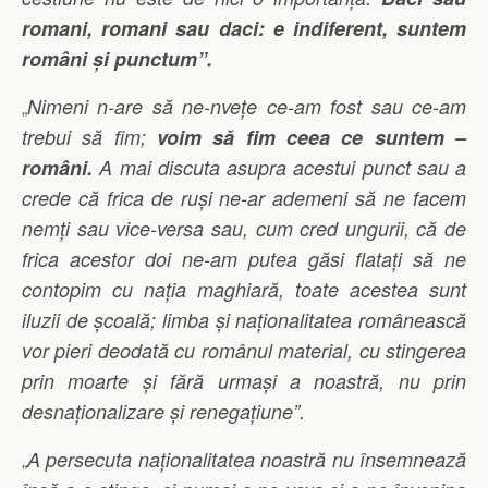
romani, romani sau daci: e indiferent, suntem
români și punctum”.
Nimeni n-are să ne-nvețe ce-am fost sau ce-am
„
trebui să fim;
voim să fim ceea ce suntem –
români.
A mai discuta asupra acestui punct sau a
crede că frica de ruși ne-ar ademeni să ne facem
nemți sau vice-versa sau, cum cred ungurii, că de
frica acestor doi ne-am putea găsi flatați să ne
contopim cu nația maghiară, toate acestea sunt
iluzii de școală; limba și naționalitatea românească
vor pieri deodată cu românul material, cu stingerea
prin moarte și fără urmași a noastră, nu prin
desnaționalizare și renegațiune”.
A persecuta naționalitatea noastră nu însemnează
„