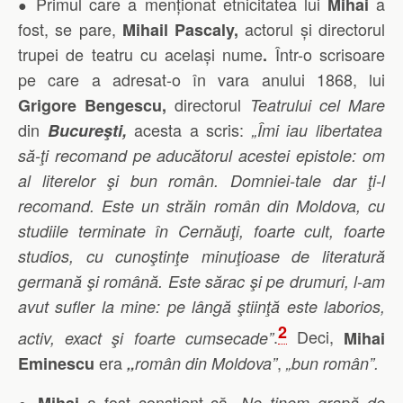
Primul care a menționat etnicitatea lui
a
Mihai
●
fost, se pare,
actorul și directorul
Mihail Pascaly,
trupei de teatru cu același nume
Într-o scrisoare
.
pe care a
adresat-o în vara anului 1868, lui
directorul
Grigore Bengescu,
Teatrului cel Mare
din
acesta a scris:
Bucureşti,
„Îmi iau libertatea
să-ţi recomand pe aducătorul acestei epistole: om
al literelor şi bun român. Domniei-tale dar ţi-l
recomand. Este un străin român din Moldova, cu
studiile terminate în Cernăuţi, foarte cult, foarte
studios, cu cunoştinţe minuţioase de literatură
germană şi română. Este sărac şi pe drumuri, l-am
avut sufler la mine: pe lângă ştiinţă este laborios,
2
.
Deci,
activ, exact şi foarte cumsecade”
Mihai
era
,
Eminescu
„
român din Moldova”
„bun român”.
a fost conștient că
Mihai
„Ne ţinem grapă de