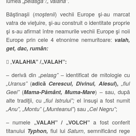
lumea
.
„pelasgă”/„ valahă”
Băştinaşii (
) vechii Europe şi-au marcat
moştenii
vatra de vieţuire, şi-au construit o identitate proprie
şi s-au afirmat între neamurile vechii Europe şi noii
Europe prin cele 4 etnonime nemuritoare:
valah,
get, dac, rumân:
VALAHIA” /„VALAH”:
 „
– derivă din
identificat de mitologie cu
„pelasg” –
(
„Uranus”
adică
Cerescul, Divinul, Alesul
),
„fiul
(
) – sau, după
Geei”
Mama-Pământ, Muma-Mare
alte tradiţii, cu
e
l însuşi
a fost numit
„fiul Istrului”;
(
) sau
;
„Anu”, „Montu”
„Munteanul”
„Cel Negru”
– numele
a fost conferit
„VALAH” / „VOLCH”
titanului
fiul lui
, semnificând rege
Typhon,
Saturn