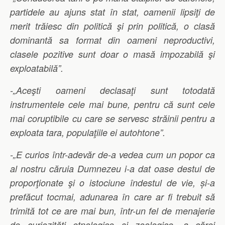
partidele au ajuns stat în stat, oamenii lipsiţi de
merit trăiesc din politică şi prin politică, o clasă
dominantă sa format din oameni neproductivi,
clasele pozitive sunt doar o masă impozabilă şi
exploatabilă”.
-„Aceşti oameni declasaţi sunt totodată
instrumentele cele mai bune, pentru că sunt cele
mai coruptibile cu care se servesc străinii pentru a
exploata tara, populaţiile ei autohtone”.
-„E curios într-adevăr de-a vedea cum un popor ca
al nostru căruia Dumnezeu i-a dat oase destul de
proporţionate şi o istociune îndestul de vie, și-a
prefăcut tocmai, adunarea în care ar fi trebuit să
trimită tot ce are mai bun, într-un fel de menajerie
de curiozităţi etnologice şi zoologice, a cărei