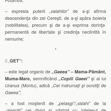
Potamos;
expresia puterii
de a-şi afirma
–
„valahilor”
descendenţa din zei Cereşti, de a-şi apăra
boieria
(nobilitatea), precum şi de a-şi exprima dorinţa
permanentă de libertate şi credinţa neclintită în
nemurire;
*
GET”:
 „
– este legat organic de
„Gaeea”
– Mama-Pământ,
semnificând
şi ai lui
Muma-Mare,
„Copiii Gaeei”
(Montu), adică
Uranus
„Cei îndrumaţi şi ocrotiţi de
Gaeea”;
– a fost moştenit de
de la
„pelasgi”/„valahi”
cei divini şi păstrat cu înţelesul de
„giganţii”