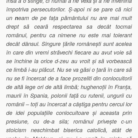
însă a o stinge, ci numai a ne vexa și a ne învenina
împotriva persecutorilor. Ș-apoi ni se pare că nici
un
n
eam de pe fața pământului nu are mai mult
drept să ceară respectarea sa decât tocmai
românul, pentru ca nimene nu este mai tolerant
decât dânsul. Singure țările românești sunt acelea
în care din vremi străvechi fiecare au avut voie să
se închine la orice d-zeu au vroit și să vorbească
ce limbă i-au plăcut. Nu se va găsi o țară în care să
nu se fi încercat de a face prozeliti din conlocuitorii
de altă lege ori de altă limbă; hughenoții în Franța,
maurii în Spania, polonii față cu rutenii, ungurii cu
românii – toți au încercat a câștiga pentru cercul lor
de idei populațiile conlocuitoare și aceasta prin
presiune, cu de-a sila; românul privește c-un
stoicism neschimbat biserica catolică, atât de