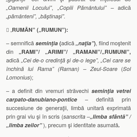
,
adică
„Oamenii Locului”
„Copiii Pământului” –
„pământeni”, „băştinaşi”
.
RUMÂN” („RUMUN”):
 „
– semnifică
adică
, fiind
moştenit
seminţia
(
„naţia”
)
din
„RAMI”/ „ARIMI”/ „RAMANI”/„RUMUNI”,
adică
„Cei de-o credinţă şi de-o lege”, „Cei care se
(
închină lui Rama” (Raman) – Zeul-Soare
Sol
);
Lomonius
– a definit din vremuri străvechi
seminţia
vetrei
– definită prin
carpato-danubiano-pontice
succesiune de generaţii, limbă unitară exprimată
prin grai viu şi în scris (
sanscrita –
„limba sfântă” /
), precum şi identitate asumată
„limba zeilor”
.