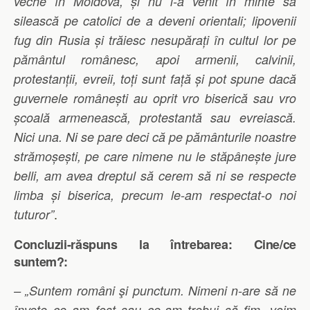
veche în Moldova, și nu i-a venit în minte să
silească pe catolici de a deveni orientali; lipovenii
fug din Rusia și trăiesc nesupărați în cultul lor pe
pământul românesc, apoi armenii, calvinii,
protestanții, evreii, toți sunt față și pot spune dacă
guvernele românești au oprit vro biserică sau vro
școală armenească, protestantă sau evreiască.
Nici una. Ni se pare deci că pe pământurile noastre
strămoșești, pe care nimene nu le stăpânește jure
belli, am avea dreptul să cerem să ni se respecte
limba și biserica, precum le-am respectat-o noi
.
tuturor”
Concluzii-răspuns la întrebarea: Cine/ce
suntem?:
– „Suntem români şi punctum. Nimeni n-are să ne
înveţe ce am fost sau ce-am trebui să fim, voim