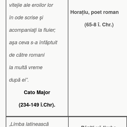
vitejie ale eroilor lor
Horațiu, poet roman
în ode scrise şi
(65-8 î. Chr.)
acompaniaţi la fluier;
aşa ceva s-a înfăptuit
de către romani
la multă vreme
după ei”.
Cato Major
(234-149 î.Chr).
Limba latinească
„