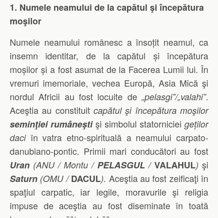
1. Numele neamului de la capătul şi începătura
moşilor
Numele neamului românesc a însoțit neamul, ca
insemn identitar, de la capătul și începătura
moșilor și a fost asumat de la Facerea Lumii lui. În
vremuri imemoriale, vechea Europă, Asia Mică şi
nordul Africii au fost locuite de
.
„pelasgi”/„valahi”
Aceştia au constituit
capătul şi începătura moşilor
şi simbolul statorniciei
seminţiei rumâneşti
geților
în vatra etno-spirituală a neamului carpato-
daci
danubiano-pontic. Primii mari conducători au fost
şi
Uran
(ANU / Montu /
PELASGUL
/
VALAHUL
)
Aceştia au fost zeificaţi în
Saturn
(OMU /
DACUL
).
spaţiul carpatic, iar legile, moravurile şi religia
impuse de aceştia au fost diseminate în toată