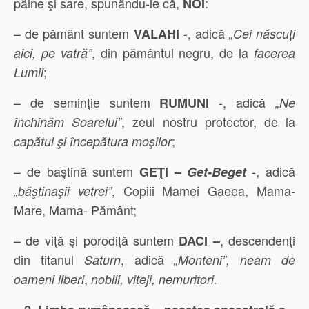
pâine şi sare, spunându-le că,
:
NOI
– de pământ suntem
-, adică
VALAHI
„Cei născuţi
, din pământul negru, de la
aici, pe vatră”
facerea
;
Lumii
– de seminţie suntem
-, adică
RUMUNI
„Ne
, zeul nostru protector, de la
închinăm Soarelui”
;
capătul şi începătura moşilor
– de baştină suntem
-, adică
GEŢI –
Get-Beget
, Copiii Mamei Gaeea, Mama-
„băştinaşii vetrei”
Mare, Mama- Pământ;
– de viţă şi porodiţă suntem
, descendenţi
DACI –
din titanul
, adică
Saturn
„Monteni”, neam de
,
oameni liberi
nobili, viteji, nemuritori.