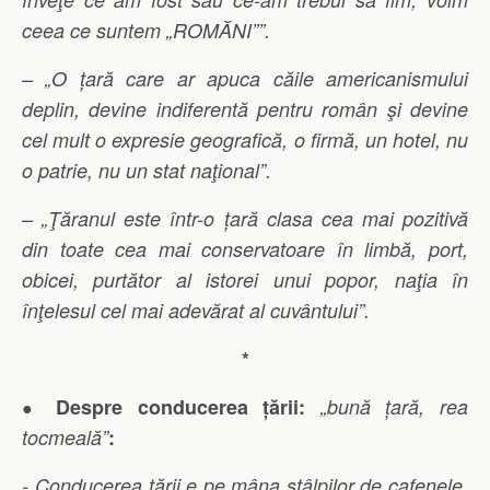
ceea ce suntem „ROMĂNI””.
– „O țară care ar apuca căile americanismului
deplin, devine indiferentă pentru român şi devine
cel mult o expresie geografică, o firmă, un hotel, nu
o patrie, nu un stat naţional”.
– „Ţăranul este într-o țară clasa cea mai pozitivă
din toate cea mai conservatoare în limbă, port,
obicei, purtător al istorei unui popor, naţia în
înţelesul cel mai adevărat al cuvântului
”.
*
Despre conducerea țării:
„bună țară, rea
●
tocmeală”
:
-„Conducerea tării e pe mâna stâlpilor de cafenele,