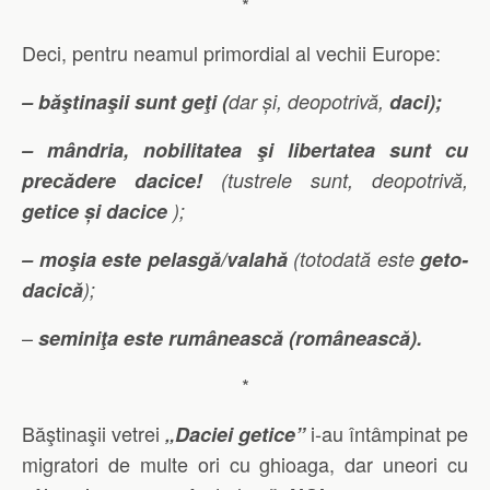
*
Deci, pentru neamul primordial al vechii Europe:
– băştinaşii sunt geţi (
dar și, deopotrivă,
daci);
– mândria, nobilitatea şi libertatea sunt cu
precădere dacice!
(tustrele sunt, deopotrivă,
getice și dacice
);
– moşia este pelasgă/valahă
(totodată este
geto-
dacică
);
–
seminiţa este rumânească (românească).
*
Băştinaşii vetrei
i-au întâmpinat pe
„Daciei getice”
migratori de multe ori cu ghioaga, dar uneori cu