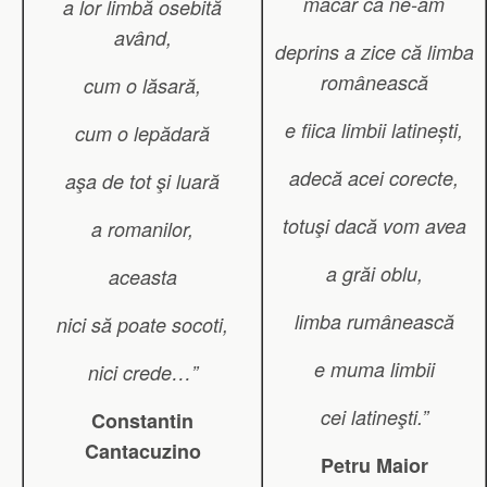
măcar că ne-am
a lor limbă osebită
având,
deprins a zice că limba
românească
cum o lăsară,
e fiica limbii latinești,
cum o lepădară
adecă acei corecte,
aşa de tot şi luară
totuşi dacă vom avea
a romanilor,
a grăi oblu,
aceasta
limba rumânească
nici să poate socoti,
e muma limbii
nici crede…”
cei latineşti.”
Constantin
Cantacuzino
Petru Maior