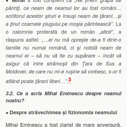
●
părinţi, ce neam de neamul lor au fost români…
scriitorul acestor şiruri e însuşi neam de ţărani…şi
.
La
a ţinut coarnele plugului pe moşia părintească
”
o calomnie proferată de un român
a
„altoit”,
răspuns astfel:
…
„
el nu mă opreşte de-a fi dintr-o
familie nu numai română, ci şi nobilă neam de
neamul ei – să nu vă fie cu supărare – încât vă
asigur că între strămoşii din Ţara de Sus a
Moldovei, de care nu mi-e ruşine să vorbesc, s-or fi
3
.
aflând poate ţărani liberi…
”
3.2. Ce a scris Mihai Eminescu despre neamul
nostru?
Despre străvechimea și fizionomia neamului
●
Mihai Eminescu a fost
ziarist de mare anvergură,