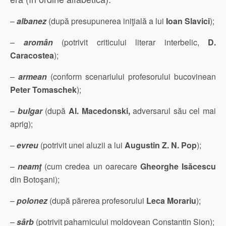
–
albanez
(după presupunerea iniţială a lui
Ioan Slavici
);
–
aromân
(potrivit criticului literar interbelic,
D.
Caracostea
);
–
armean
(conform scenariului profesorului bucovinean
Peter Tomaschek
);
–
bulgar
(după
Al. Macedonski,
adversarul său cel mai
aprig);
–
evreu
(potrivit unei aluzii a lui
Augustin Z. N. Pop
);
–
neamţ
(cum credea un oarecare
Gheorghe Isăcescu
din Botoşani);
–
polonez
(după părerea profesorului
Leca Morariu
);
–
sârb
(potrivit paharnicului moldovean Constantin Sion);