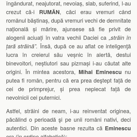
îngândurat, neajutorat, nevoiaș, slab, suferind, l-au
crezut că-i
, căci erau vremuri când
RUMÂN
românul băștinaș, după vremuri vechi de demnitate
națională și mărire, ajunsese să fie privit de
alogenii aciuați în vatra vechii Daciei ca
„străin în
Însă, după ce au aflat ce inteligenţă
țară străină”.
lucra în creierul său veșnic în alertă, destui
binevoitori, neștiutori sau pizmași i-au căutat alte
origini. În mintea acestora,
nu
Mihai Eminescu
putea fi român, pentru că era prea deştept față de
cei de primprejur, și prea neplecat față de
nevolnicii cei puternici
.
Astfel, străini de neam, i-au reinventat originea,
păcălind o perioadă şi pe unii români nativi, deci
autentici. Din aceste basne rezulta că
Eminescu
era (în ordine alfabetică):