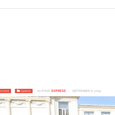
niment
Galerie
AUTHOR:
EXPRESS
-
SEPTEMBER 6, 2019