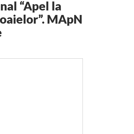
nal “Apel la
boaielor”. MApN
e