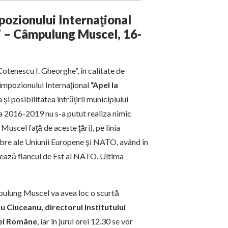
mpozionului Internaţional
” – Câmpulung Muscel, 16-
otenescu I. Gheorghe”, în calitate de
 Simpozionului Internaţional
“Apel la
a şi posibilitatea înfrăţirii municipiului
da 2016-2019 nu s-a putut realiza nimic
uscel faţă de aceste ţări), pe linia
embre ale Uniunii Europene şi NATO, având în
rmează flancul de Est al NATO. Ultima
pulung Muscel va avea loc o scurtă
du Ciuceanu, directorul Institutului
iei Române
, iar în jurul orei 12.30 se vor