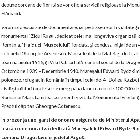
depune coroane de flori şi se vor oficia servicii religioase la Mon
Flămânda.
Va urma o excursie de documentare, iar pe traseu vor fi vizitate ş
monumental “Zidul Roşu”, dedicat celei mai longevive organizaţii
România,
“Haiducii Muscelului”,
fondată şi condusă iniţial de un
colonelul Gheorghe Arsenescu, Mausoleul de la Mateiaş, dedicat vi
toamna anului 1916, şi Vila Patriarhală-centrul social de la Dragos
Octombrie 1939 – Decembrie 1940, Mareşalul Edward Rydz-Smig
poloneze, refugiat în România în timpul celui de-Al Doilea Război
civili şi militari (unele surse merg până la un maxim de 100.000 de 
României Mari. La întoarcere vor fi vizitate Monumentul Eroilor ş
Preotul căpitan Gheorghe Cotenescu.
În prezenţa unei gărzi de onoare asigurate de Ministerul Apărăr
placă comemorativă dedicată Mareşalului Edward Rydz-Smigl
comuna Dragoslavele, judeţul Argeş.