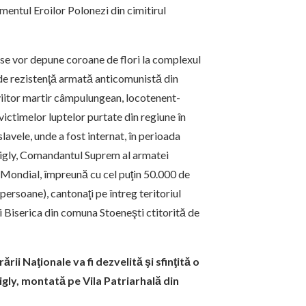
umentul Eroilor Polonezi din cimitirul
i se vor depune coroane de flori la complexul
 de rezistenţă armată anticomunistă din
 viitor martir câmpulungean, locotenent-
ctimelor luptelor purtate din regiune în
lavele, unde a fost internat, în perioada
ly, Comandantul Suprem al armatei
 Mondial, împreună cu cel puţin 50.000 de
persoane), cantonaţi pe întreg teritoriul
i Biserica din comuna Stoeneşti ctitorită de
ii Naţionale va fi dezvelită şi sfinţită o
y, montată pe Vila Patriarhală din