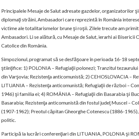
Principalele Mesaje de Salut adresate gazdelor, organizatorilor şi
diplomaţi străini, Ambasadori care reprezintă în România interesel
victime ale totalitarismelor brune şi roşii. Zilele trecute am primi
Ambasadori. Li se alătură, cu Mesaje de Salut, ierarhi ai Biserici
Catolice din România.
Simpozionul, programat să se desfăşoare în perioada 16-18 septe
ştiinţifice: 1) POLONIA – Refugiaţii polonezi; Tranzitul tezaurului
din Varşovia; Rezistenţa anticomunistă; 2) CEHOSLOVACIA – Refug
LITUANIA – Rezistenţa anticomunistă; Refugiaţii de război – Co
1946) şi familia ei; 4) ROMÂNIA – Refugiaţii din Basarabia şi Bu
Basarabia; Rezistenţa anticomunistă din fostul judeţ Muscel – 
(1907-1962); Preotul căpitan Gheorghe Cotenescu (1886-1965), er
politic.
Participă la lucrări conferenţiari din LITUANIA, POLONIA şi 