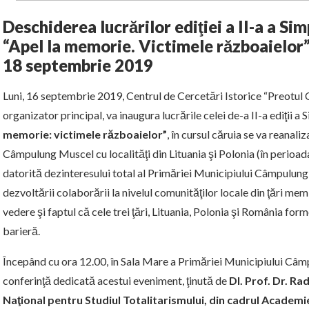
Deschiderea lucrărilor ediţiei a II-a a Si
“Apel la memorie. Victimele războaielor
18 septembrie 2019
Luni, 16 septembrie 2019, Centrul de Cercetări Istorice “Preotul C
organizator principal, va inaugura lucrările celei de-a II-a ediţii a
memorie: victimele războaielor”
, în cursul căruia se va reanaliz
Câmpulung Muscel cu localităţi din Lituania şi Polonia (în perioa
datorită dezinteresului total al Primăriei Municipiului Câmpulung M
dezvoltării colaborării la nivelul comunităţilor locale din ţări m
vedere şi faptul că cele trei ţări, Lituania, Polonia şi România fo
barieră.
Începând cu ora 12.00, în Sala Mare a Primăriei Municipiului Câm
conferinţă dedicată acestui eveniment, ţinută de
Dl. Prof. Dr. Ra
Naţional pentru Studiul Totalitarismului, din cadrul Academ