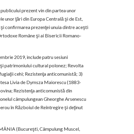
 publicului prezent vin din partea unor
e unor ţări din Europa Centrală şi de Est,
t şi confirmarea prezenţei unuia dintre aceşti
i Ortodoxe Române şi ai Bisericii Romano-
mbrie 2019, include patru sesiuni
 şi patrimoniului cultural polonez; Revolta
iaţii cehi; Rezistenţa anticomunistă; 3)
ntesa Livia de Dymsza Maiorescu (1883-
covina; Rezistenţa anticomunistă din
Colonelul câmpulungean Gheorghe Arsenescu
ou în Războiul de Reîntregire şi deţinut
ROMÂNIA (Bucureşti, Câmpulung Muscel,