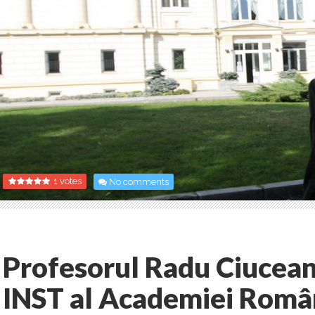
1 votes
No comments
Profesorul Radu Ciucean
INST al Academiei Român