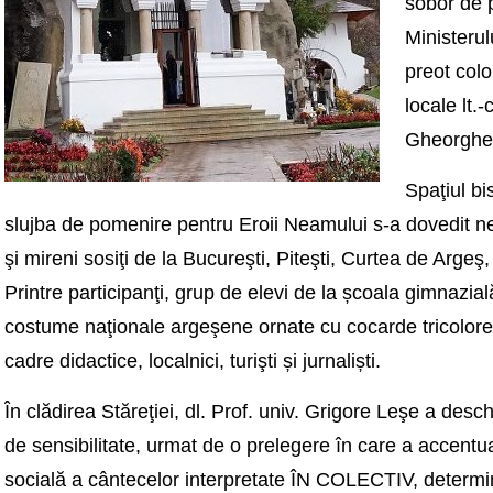
sobor de p
Ministerul
preot col
locale lt.-
Gheorghe 
Spaţiul bis
slujba de pomenire pentru Eroii Neamului s-a dovedit neî
şi mireni sosiţi de la Bucureşti, Piteşti, Curtea de Arg
Printre participanţi, grup de elevi de la
ș
coala gimnazial
costume naţionale argeşene ornate cu cocarde tricolore, 
cadre didactice, localnici, turişti
ș
i jurnali
ș
ti.
În clădirea Stăreţiei, dl. Prof. univ. Grigore Leşe a deschi
de sensibilitate, urmat de o prelegere în care a
accentua
socială a cântecelor interpretate ÎN COLECTIV, determin