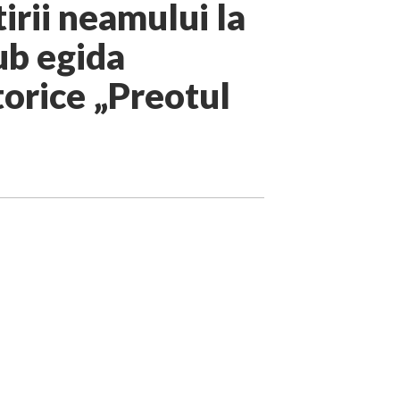
tirii neamului la
ub egida
torice „Preotul