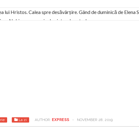
ea lui Hristos. Calea spre desăvârșire. Gând de duminică de Elena
! Sara Nukina are nevoie de ajutorul nostru!
generate de tehnologia 5G și cere Dezbatere Națională
vernul, dat în judecată pentru HG 5G. Antenele de telefonie mo
tă chiar de către el: Sfânta Ana – Orșova
ad și Cavalerii noilor apocalipse. “O societate înfricoșată e mult
 Televiziunea Naţională – o mare sărbătoare. VIDEO
it – pe El să-l ascultați!” În inimi “să-nflorească, ca rod de har, H
rul român: “românii sunt slavi, nu latini”. Fostul agent ceaușist d
rie
La zi
AUTHOR:
EXPRESS
-
NOVEMBER 28, 2019