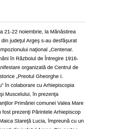
da 21-22 noiembrie, la Mănăstirea
 din judeţul Argeş s-au desfăşurat
simpozionului naţional „Centenar.
mâni în Războiul de Întregire 1916-
nifestare organizată de Centrul de
istorice „Preotul Gheorghe I.
” în colaborare cu Arhiepiscopia
şi Muscelului, în prezenţa
anţilor Primăriei comunei Valea Mare
 fost prezenţi Părintele Arhiepiscop
i Maica Stareţă Lucia, împreună cu un