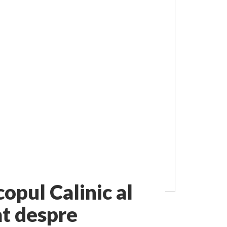
opul Calinic al
at despre