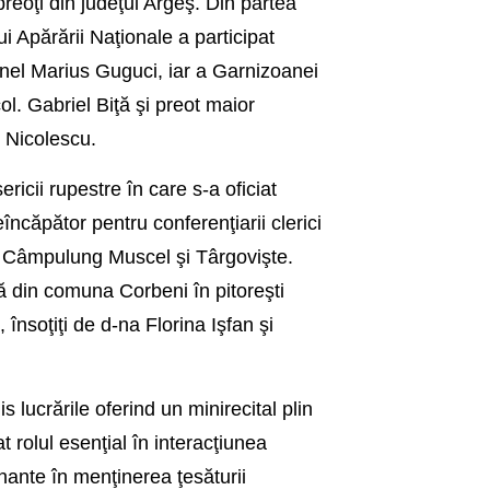
reoţi din judeţul Argeş. Din partea
ui Apărării Naţionale a participat
onel Marius Guguci, iar a Garnizoanei
col. Gabriel Biţă şi preot maior
Nicolescu.
ericii rupestre în care s-a oficiat
ncăpător pentru conferenţiarii clerici
eş, Câmpulung Muscel şi Târgovişte.
ă din comuna Corbeni în pitoreşti
însoţiţi de d-na Florina Işfan şi
s lucrările oferind un minirecital plin
t rolul esenţial în interacţiunea
ante în menţinerea ţesăturii