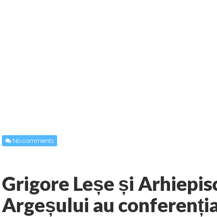
No comments
Grigore Leșe și Arhiepisc
Argeșului au conferenți