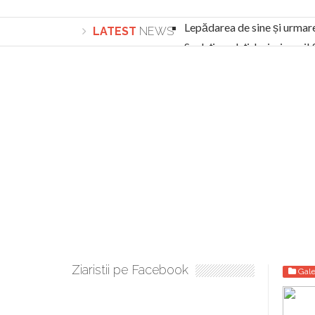
Lepădarea de sine și urmar
LATEST
NEWS
Sculați, sculați, boieri mari
Academia Române revine în cazul pericolele 
Academia Română: 5G poate cauza CANCER. Gu
La Mulți Ani, Eugen Mihăescu!
Pamfil Șeicaru omagiat la Mănăstirea ctitori
Nu vă fie frică! FOTO și VIDEO cu Corneliu Vl
Mariana Nicolesco: Evenimentele Darclée la
Schimbarea la Față: “Acesta e Fiul Meu Mult Iub
Turnătorul DIE Lucian Boia înjură din nou popo
României
Ziaristii pe Facebook
Gale