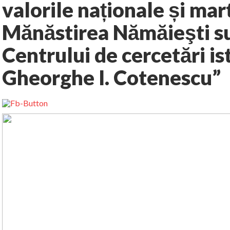
valorile naționale și mar
Mănăstirea Nămăieşti s
Centrului de cercetări is
Gheorghe I. Cotenescu”