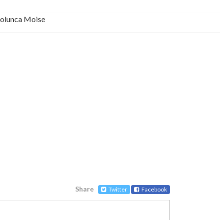
 Solunca Moise
bilă, periculoase pentru sănătate
 mai ușor de stăpânit”
ristos!”
e la Humanitas militează pentru federalizarea
Share
Twitter
Facebook