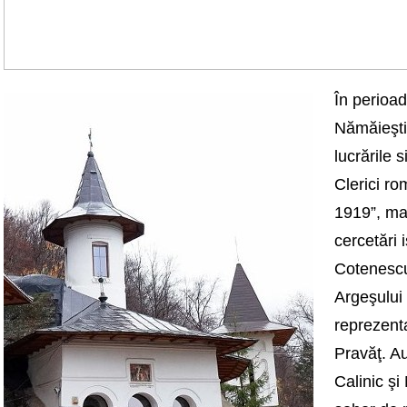
În perioa
Nămăieşti
lucrările 
Clerici ro
1919”, ma
cercetări 
Cotenescu
Argeşului 
reprezent
Pravăţ. Au
Calinic ş