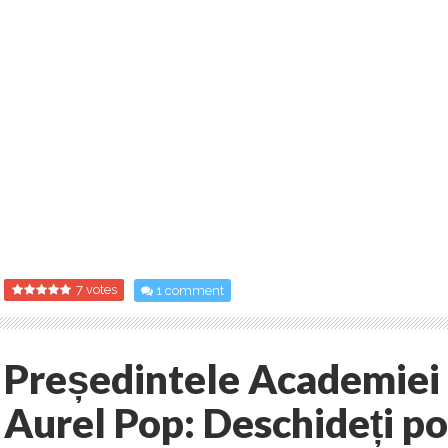
7 votes
1 comment
Președintele Academiei
Aurel Pop: Deschideți por