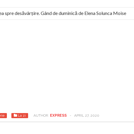
 spre desăvârșire. Gând de duminică de Elena Solunca Moise
l român: “românii sunt slavi, nu latini”. Fostul agent ceaușist de 
rie
La zi
AUTHOR:
EXPRESS
-
APRIL 27, 2020