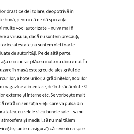
or drastice de izolare, deopotrivă în
ste bună, pentru că ne dă speranța
i multe voci autorizate – nu va mai fi
ere a virusului, dacă nu suntem precauți,
torice atestate, nu suntem nici foarte
 luate de autorități. Pe de altă parte,
e așa cum ne-ar plăcea multora dintre noi. În
fuzare în masă este greu de ales grâul de
ilor, a hotelurilor, a grădinițelor, școlilor
it în magazine alimentare, de îmbrăcăminte și
lor externe și interne etc. Se vorbește mult
că retrăim senzația vieții care va pulsa din
tatea, cu relele și cu bunele sale – să nu
m atmosfera și mediul, să nu mai tăiem
 Firește, suntem asigurați că revenirea spre