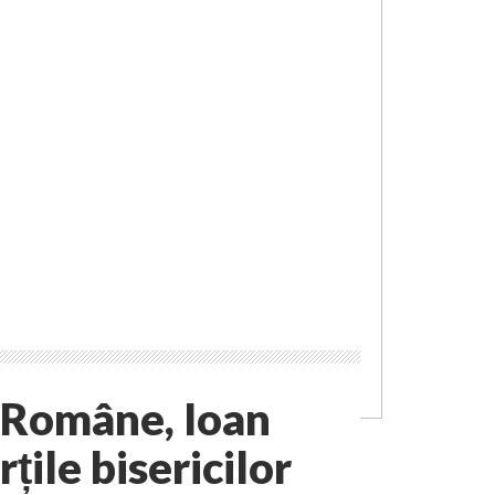
 Române, Ioan
țile bisericilor