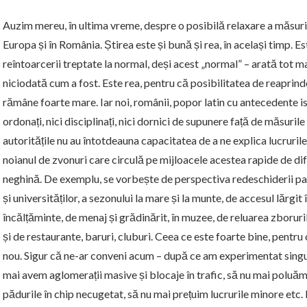
Auzim mereu, în ultima vreme, despre o posibilă relaxare a măsuril
Europa și în România. Știrea este și bună și rea, în același timp. E
reîntoarcerii treptate la normal, deși acest „normal” – arată tot ma
niciodată cum a fost. Este rea, pentru că posibilitatea de reaprind
rămâne foarte mare. Iar noi, românii, popor latin cu antecedente is
ordonați, nici disciplinați, nici dornici de supunere față de măsurile
autoritățile nu au întotdeauna capacitatea de a ne explica lucruril
noianul de zvonuri care circulă pe mijloacele acestea rapide de di
neghină. De exemplu, se vorbește de perspectiva redeschiderii parcur
și universităților, a sezonului la mare și la munte, de accesul lărg
încălțăminte, de menaj și grădinărit, în muzee, de reluarea zboruri
și de restaurante, baruri, cluburi. Ceea ce este foarte bine, pentru 
nou. Sigur că ne-ar conveni acum – după ce am experimentat singură
mai avem aglomerații masive și blocaje în trafic, să nu mai poluă
pădurile în chip necugetat, să nu mai prețuim lucrurile minore etc.