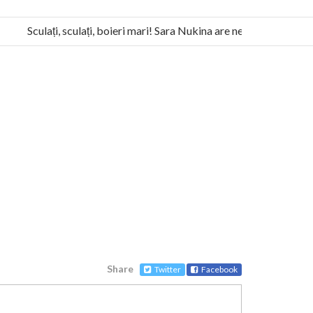
Sculați, sculați, boieri mari! Sara Nukina are nevoie de ajutorul n
la Humanitas militează pentru federalizarea României
Share
Twitter
Facebook