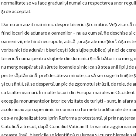
normalitate se va face gradual și numai cu respectarea unor reguli 
și de acceptat.
Dar nu am auzit mai nimic despre biserici și cimitire. Veți zice că n
fiind locuri de adunare a oamenilor – nu au cum să fie deschise și 
oameni vii, ele fiind necropole, adică „orașe ale morților”. Așa est
vorba nici de adunări bisericești (de slujbe publice) și nici de cer
biserică numai pentru slujbele din duminici și sărbători, nu merg
nu merg neapărat să sărute icoanele și nici ca să stea unii lipiți de 
peste săptămână, preț de câteva minute, ca să se roage în liniște ș
și cu sfinții, să se despartă un pic de zgomotul străzii, de rele, de a
ca la alte neamuri. În multe locuri din Europa, mai ales în Occident ș
excepția monumentelor istorice vizitate de turiști – sunt, în afara s
acolo nu au aproape nimic în comun cu formele tradiționale de mani
ce s-a raționalizat totul prin Reforma protestantă și prin naștere
Catolică a trecut, după Conciliul Vatican II, la variate aggiornamen
aceasta, însă, bisericile se identifică cu lumea și cu problemele sal