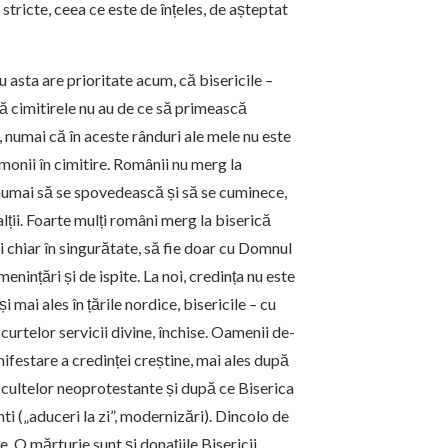
stricte, ceea ce este de înțeles, de așteptat
u asta are prioritate acum, că bisericile –
că cimitirele nu au de ce să primească
e, numai că în aceste rânduri ale mele nu este
emonii în cimitire. Românii nu merg la
 numai să se spovedească și să se cuminece,
alții. Foarte mulți români merg la biserică
i chiar în singurătate, să fie doar cu Domnul
menințări și de ispite. La noi, credința nu este
i mai ales în țările nordice, bisericile – cu
curtelor servicii divine, închise. Oamenii de-
festare a credinței creștine, mai ales după
a cultelor neoprotestante și după ce Biserica
ti („aduceri la zi”, modernizări). Dincolo de
e. O mărturie sunt și donațiile Bisericii