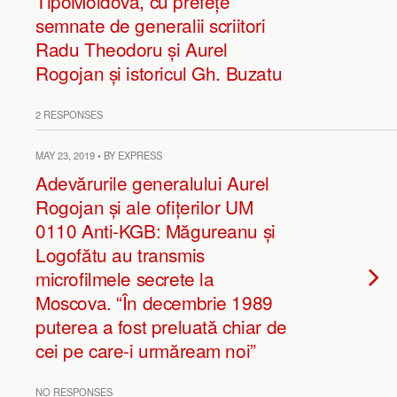
TipoMoldova, cu prefețe
semnate de generalii scriitori
Radu Theodoru și Aurel
Rogojan și istoricul Gh. Buzatu
2 RESPONSES
MAY 23, 2019 • BY EXPRESS
Adevărurile generalului Aurel
Rogojan și ale ofițerilor UM
0110 Anti-KGB: Măgureanu și
Logofătu au transmis
microfilmele secrete la
Moscova. “În decembrie 1989
puterea a fost preluată chiar de
cei pe care-i urmăream noi”
NO RESPONSES