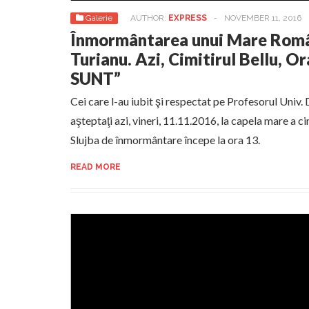
Galerie
AUTHOR:
EXPRESS
-
NOVEMBER 11, 2016
Înmormântarea unui Mare Româ
Turianu. Azi, Cimitirul Bellu, O
SUNT”
Cei care l-au iubit şi respectat pe Profesorul Univ. 
aşteptaţi azi, vineri, 11.11.2016, la capela mare a ci
Slujba de înmormântare începe la ora 13.
READ MORE