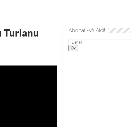
u Turianu
Abonați-vă Aici!
desăvârșire. Gând de duminică de Elena Solunca Moise
Scul