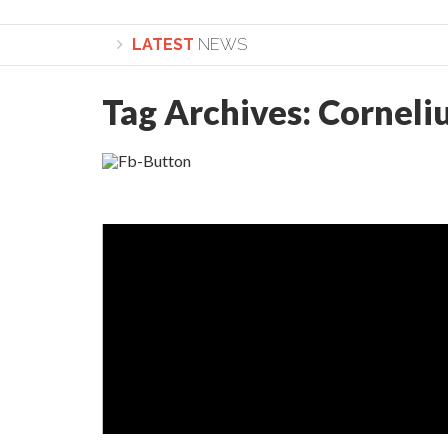
LATEST
NEWS
Tag Archives:
Corneli
Lepădarea de sine și urmarea lui Hristos. Calea spre 