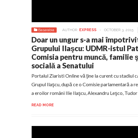
Basarabia
AUTHOR:
EXPRESS
-
OCTOBER 3, 2015
Doar un ungur s-a mai împotrivi
Grupului Ilaşcu: UDMR-istul Pat
Comisia pentru muncă, familie ş
socială a Senatului
Portalul Ziaristi Online vă ţine la curent cu stadiu
Grupul Ilaşcu, după ce o Comisie parlamentară a re
a eroilor români Ilie Ilaşcu, Alexandru Leşco, Tudor
READ MORE