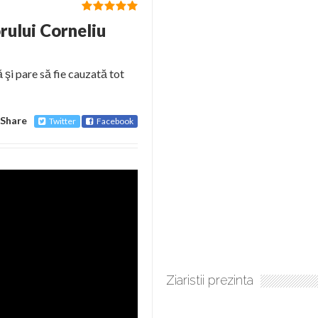
rului Corneliu
şi pare să fie cauzată tot
Share
Twitter
Facebook
Ziaristii prezinta