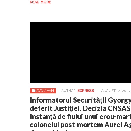
READ MORE
AVO / AVH
AUTHOR:
EXPRESS
-
AUGUST 24, 2015
Informatorul Securităţii Gyorgy
deferit Justiţiei. Decizia CNSAS
Instanţă de fiului unui erou-marti
colonelul post-mortem Aurel Ag