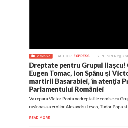
Basarabia
AUTHOR:
EXPRESS
-
SEPTEMBER 25, 20
Dreptate pentru Grupul Ilaşcu! 
Eugen Tomac, Ion Spânu şi Vict
martirii Basarabiei, în atenţia P
Parlamentului României
Va repara Victor Ponta nedreptatile comise cu Gru
rusinoasa a eroilor Alexandru Lesco, Tudor Popa si
READ MORE