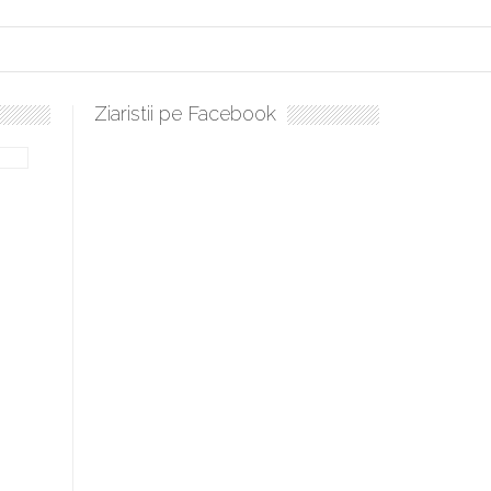
Ziaristii pe Facebook
ați, sculați, boieri mari! Sara Nukina are nevoie de ajutorul nostru!