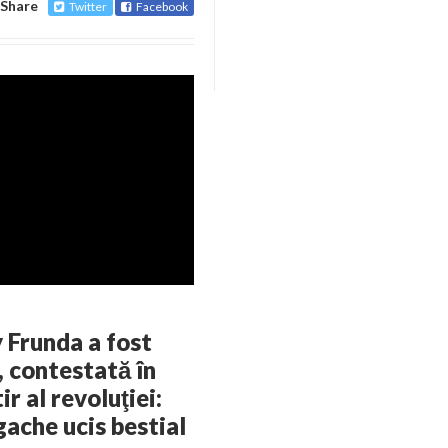
Share
Twitter
Facebook
 Frunda a fost
, contestată în
r al revoluţiei:
ache ucis bestial