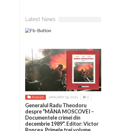
Latest News
Analize
JANUARY 19, 2021
2
Generalul Radu Theodoru
despre “MÂNA MOSCOVEI –
Documentele crimei din
decembrie 1989”. Editor: Victor
Roncea. Primele trei volume