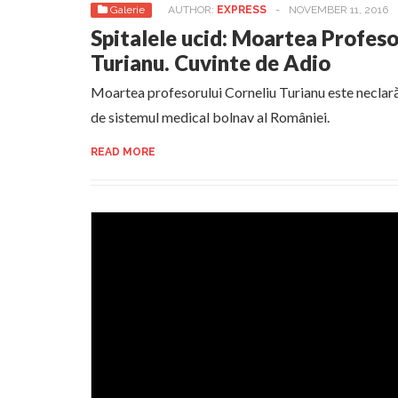
Galerie
AUTHOR:
EXPRESS
-
NOVEMBER 11, 2016
Spitalele ucid: Moartea Profeso
Turianu. Cuvinte de Adio
Moartea profesorului Corneliu Turianu este neclară 
de sistemul medical bolnav al României.
READ MORE