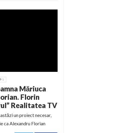
1
 Doamna Măriuca
rian. Florin
rul” Realitatea TV
astăzi un proiect necesar,
rie ca Alexandru Florian