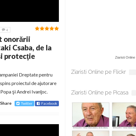
4
t onorării
aki Csaba, de la
i protecţie
Ziaristi Online
Ziaristi Online pe Flickr
l campaniei Dreptate pentru
spins proiectul de ajutorare
 Popa şi Andrei Ivanţoc.
Ziaristi Online pe Picasa
Share
Twitter
Facebook