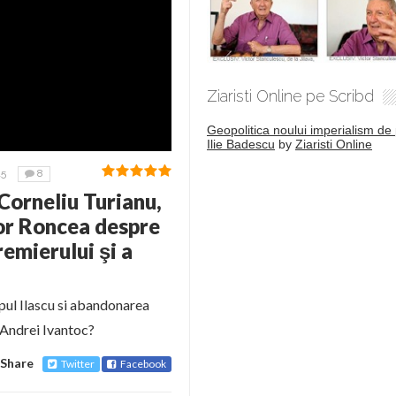
Ziaristi Online pe Scribd
Geopolitica noului imperialism de 
Ilie Badescu
by
Ziaristi Online
15
8
Corneliu Turianu,
or Roncea despre
remierului şi a
pul Ilascu si abandonarea
 Andrei Ivantoc?
Share
Twitter
Facebook