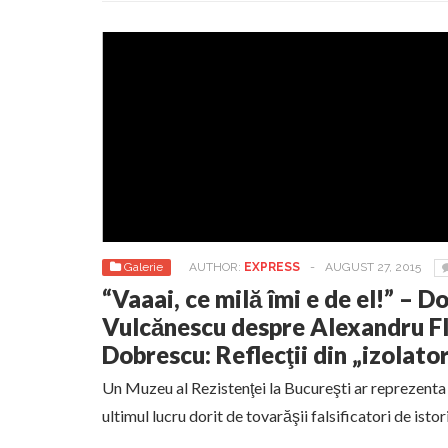
Galerie
AUTHOR:
EXPRESS
-
AUGUST 27, 2015
“Vaaai, ce milă îmi e de el!” –
Vulcănescu despre Alexandru Flo
Dobrescu: Reflecţii din „izolato
Un Muzeu al Rezistenţei la Bucureşti ar reprezenta 
ultimul lucru dorit de tovarăşii falsificatori de isto