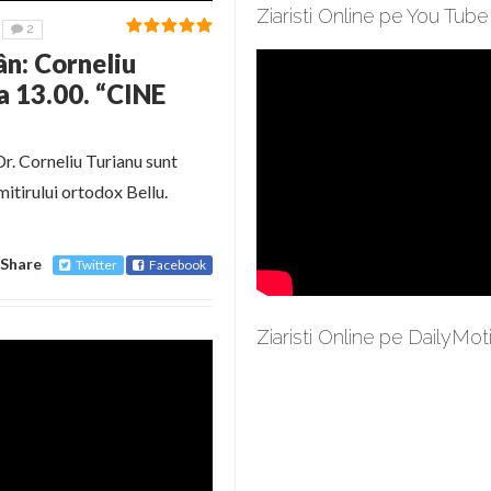
Ziaristi Online pe You Tube
2
n: Corneliu
ra 13.00. “CINE
Dr. Corneliu Turianu sunt
mitirului ortodox Bellu.
Share
Twitter
Facebook
Ziaristi Online pe DailyMot