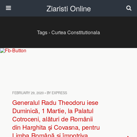
Ziaristi Online
Tags › Curtea Constitutionala
FEBRUARY 29, 2020 • BY EXPRESS
Generalul Radu Theodoru iese
Duminică, 1 Martie, la Palatul
Cotroceni, alături de Românii
din Harghita și Covasna, pentru
Limba Română și împotriva