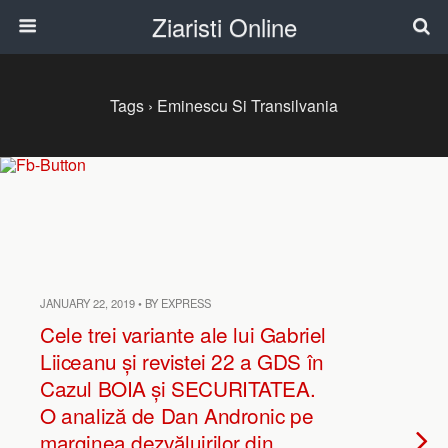
Ziaristi Online
Tags › Eminescu Si Transilvania
JANUARY 22, 2019 • BY EXPRESS
Cele trei variante ale lui Gabriel
Liiceanu și revistei 22 a GDS în
Cazul BOIA și SECURITATEA.
O analiză de Dan Andronic pe
marginea dezvăluirilor din