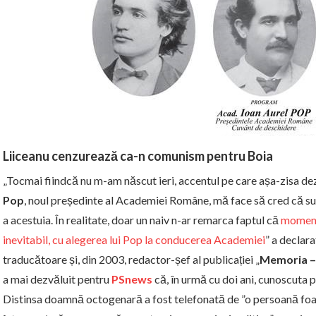
Liiceanu cenzurează ca-n comunism pentru Boia
„Tocmai fiindcă nu m-am născut ieri, accentul pe care așa-zisa dez
Pop
, noul președinte al Academiei Române, mă face să cred că su
a acestuia. În realitate, doar un naiv n-ar remarca faptul că
momentu
inevitabil, cu alegerea lui Pop la conducerea Academiei
” a declar
traducătoare și, din 2003, redactor-șef al publicației „
Memoria – 
a mai dezvăluit pentru
PSnews
că, în urmă cu doi ani, cunoscuta p
Distinsa doamnă octogenară a fost telefonată de ”o persoană foa