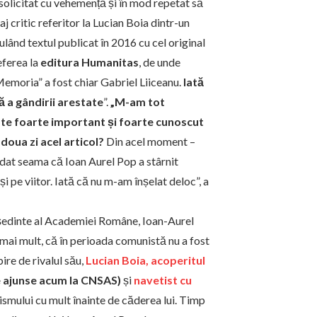
 solicitat cu vehemență și în mod repetat să
aj critic referitor la Lucian Boia dintr-un
ulând textul publicat în 2016 cu cel original
eferea la
editura Humanitas
, de unde
emoria” a fost chiar Gabriel Liiceanu.
Iată
ă a gândirii arestate
”.
„M-am tot
este foarte important și foarte cunoscut
doua zi acel articol?
Din acel moment –
 dat seama că Ioan Aurel Pop a stârnit
i pe viitor. Iată că nu m-am înșelat deloc”, a
președinte al Academiei Române, Ioan-Aurel
 mai mult, că în perioada comunistă nu a fost
re de rivalul său,
Lucian Boia, acoperitul
e ajunse acum la CNSAS)
și
navetist cu
smului cu mult înainte de căderea lui. Timp