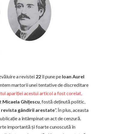
văluire a revistei
22
îl pune pe
Ioan Aurel
ntem martorii unei tentative de discreditare
l apariției acestui articol a fost corelat,
at
Micaela Ghițescu
, fostă deținută politic,
revista gândirii arestate
”. În plus, aceasta
ublicație a întâmpinat un act de cenzură.
rte importantă și foarte cunoscută în