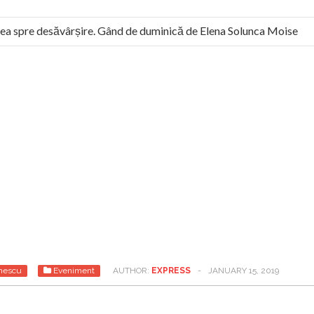
 spre desăvârșire. Gând de duminică de Elena Solunca Moise
l român: “românii sunt slavi, nu latini”. Fostul agent ceaușist de 
nescu
Eveniment
AUTHOR:
EXPRESS
-
JANUARY 15, 2019