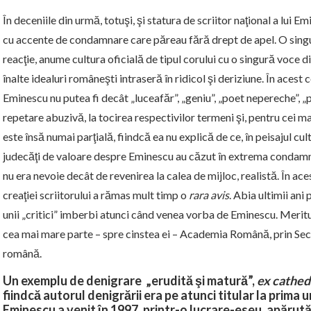
În deceniile din urmă, totuşi, şi statura de scriitor naţional a lui Em
cu accente de condamnare care păreau fără drept de apel. O singu
reacţie, anume cultura oficială de tipul corului cu o singură voce d
înalte idealuri româneşti intraseră în ridicol şi deriziune. În acest 
Eminescu nu putea fi decât „luceafăr”, „geniu”, „poet nepereche”, „p
repetare abuzivă, la tocirea respectivilor termeni şi, pentru cei mai 
este însă numai parţială, fiindcă ea nu explică de ce, în peisajul 
judecăţi de valoare despre Eminescu au căzut în extrema condamnări
nu era nevoie decât de revenirea la calea de mijloc, realistă. În a
creaţiei scriitorului a rămas mult timp o
rara avis
. Abia ultimii ani
unii „critici” imberbi atunci când venea vorba de Eminescu. Meritul
cea mai mare parte – spre cinstea ei – Academia Română, prin Secţi
română.
Un exemplu de denigrare „erudită şi matură”,
ex cathed
fiindcă autorul denigrării era pe atunci titular la prima uni
Eminescu a venit în 1997, printr-o lucrare-eseu, apărută a