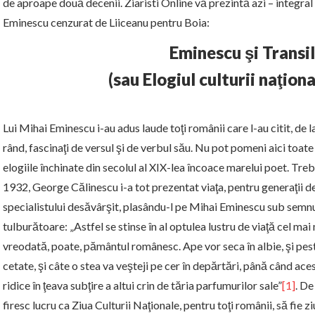
de aproape două decenii. Ziaristi Online vă prezintă azi – integral
Eminescu cenzurat de Liiceanu pentru Boia:
Eminescu şi Transi
(sau Elogiul culturii naţion
Lui Mihai Eminescu i-au adus laude toţi românii care l-au citit, de 
rând, fascinaţi de versul şi de verbul său. Nu pot pomeni aici toate 
elogiile închinate din secolul al XIX-lea încoace marelui poet. Tre
1932, George Călinescu i-a tot prezentat viaţa, pentru generaţii d
specialistului desăvârşit, plasându-l pe Mihai Eminescu sub semnul
tulburătoare:
„Astfel se stinse în al optulea lustru de viaţă cel mai 
vreodată, poate, pământul românesc. Ape vor seca în albie, şi pest
cetate, şi câte o stea va veşteji pe cer în depărtări, până când ace
ridice în ţeava subţire a altui crin de tăria parfumurilor sale”
[1]
. De
firesc lucru ca Ziua Culturii Naţionale, pentru toţi românii, să fie z