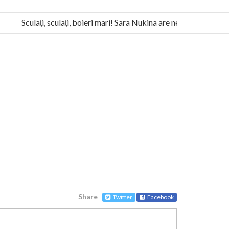
Sculați, sculați, boieri mari! Sara Nukina are nevoie de ajutorul n
la Humanitas militează pentru federalizarea României
Share
Twitter
Facebook