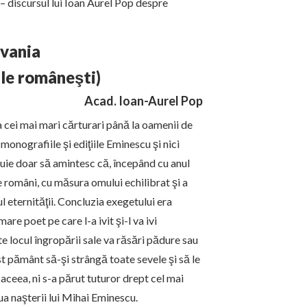
 – discursul lui Ioan Aurel Pop despre
lvania
ale româneşti)
Acad. Ioan-Aurel Pop
la cei mai mari cărturari până la oamenii de
monografiile şi ediţiile Eminescu şi nici
buie doar să amintesc că, începând cu anul
e români, cu măsura omului echilibrat şi a
 eternităţii. Concluzia exegetului era
mare poet pe care l-a ivit şi-l va ivi
e locul îngropării sale va răsări pădure sau
st pământ să-şi strângă toate sevele şi să le
 aceea, ni s-a părut tuturor drept cel mai
iua naşterii lui Mihai Eminescu.