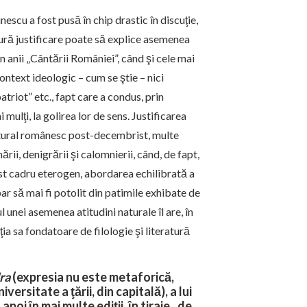
inescu a fost pusă în chip drastic în discuţie,
ră justificare poate să explice asemenea
in anii „Cântării României”, când şi cele mai
context ideologic – cum se ştie – nici
atriot” etc., fapt care a condus, prin
mulţi, la golirea lor de sens. Justificarea
cultural românesc post-decembrist, multe
i, denigrării şi calomnierii, când, de fapt,
cest cadru eterogen, abordarea echilibrată a
 par să mai fi potolit din patimile exhibate de
 unei asemenea atitudini naturale îl are, în
a sa fondatoare de filologie şi literatură
ra
(expresia nu este metaforică,
versitate a ţării, din capitală), a lui
poi în mai multe ediţii, în tiraje „de