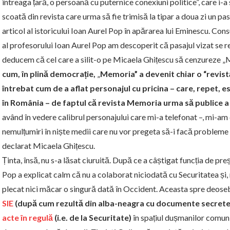
întreaga țară, o persoană cu puternice conexiuni politice”, care i-a
scoată din revista care urma să fie trimisă la tipar a doua zi un pas
articol al istoricului Ioan Aurel Pop în apărarea lui Eminescu. Cons
al profesorului Ioan Aurel Pop am descoperit că pasajul vizat se r
deducem că cel care a silit-o pe Micaela Ghițescu să cenzureze „M
cum, în plină democrație,
„
Memoria” a devenit chiar o “revist
întrebat cum de a aflat personajul cu pricina – care, repet, 
în România – de faptul că revista Memoria urma să publice a 
având în vedere calibrul personajului care mi-a telefonat –, mi-am
nemulțumiri în niște medii care nu vor pregeta să-i facă probleme ș
declarat Micaela Ghițescu.
Ținta, însă, nu s-a lăsat ciuruită. După ce a câștigat funcția de 
Pop a explicat calm că nu a colaborat niciodată cu Securitatea și,
plecat nici măcar o singură dată în Occident. Aceasta spre deosebi
SIE
(după cum rezultă din alba-neagra cu documente secret
acte în regulă
(i.e. de la Securitate)
în spațiul dușmanilor comuni